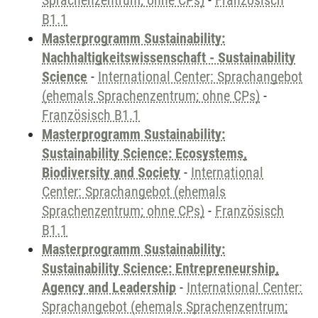
Sprachenzentrum; ohne CPs)
-
Französisch
B1.1
Masterprogramm Sustainability:
Nachhaltigkeitswissenschaft - Sustainability
Science
-
International Center: Sprachangebot
(ehemals Sprachenzentrum; ohne CPs)
-
Französisch B1.1
Masterprogramm Sustainability:
Sustainability Science: Ecosystems,
Biodiversity and Society
-
International
Center: Sprachangebot (ehemals
Sprachenzentrum; ohne CPs)
-
Französisch
B1.1
Masterprogramm Sustainability:
Sustainability Science: Entrepreneurship,
Agency and Leadership
-
International Center:
Sprachangebot (ehemals Sprachenzentrum;