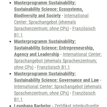
Masterprogramm Sustainability:
Sustainability Science: Ecosystems,
Biodiversity and Society
-
International
Center: Sprachangebot (ehemals
Sprachenzentrum; ohne CPs)
-
Französisch
B1.1
Masterprogramm Sustainability:
Sustainability Science: Entrepreneurship,
Agency and Leadership
-
International Center:
Sprachangebot (ehemals Sprachenzentrum;
ohne CPs)
-
Französisch B1.1
Masterprogramm Sustainability:
Sustainability Science: Governance and Law
-
International Center: Sprachangebot (ehemals
Sprachenzentrum; ohne CPs)
-
Französisch
B1.1
Leuphana Bachelor
-
Zertifikat interkulturelle