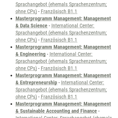
Sprachangebot (ehemals Sprachenzentrum;
ohne CPs)
-
Französisch B1.1
Masterprogramm Management: Management
& Data Science
-
International Center:
Sprachangebot (ehemals Sprachenzentrum;
ohne CPs)
-
Französisch B1.1
Masterprogramm Management: Management
& Engineering
-
International Center:
Sprachangebot (ehemals Sprachenzentrum;
ohne CPs)
-
Französisch B1.1
Masterprogramm Management: Management
& Entrepreneurship
-
International Center:
Sprachangebot (ehemals Sprachenzentrum;
ohne CPs)
-
Französisch B1.1
Masterprogramm Management: Management
& Sustainable Accounting and Finance
-