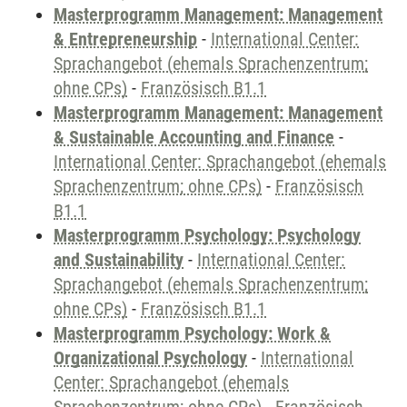
Masterprogramm Management: Management
& Entrepreneurship
-
International Center:
Sprachangebot (ehemals Sprachenzentrum;
ohne CPs)
-
Französisch B1.1
Masterprogramm Management: Management
& Sustainable Accounting and Finance
-
International Center: Sprachangebot (ehemals
Sprachenzentrum; ohne CPs)
-
Französisch
B1.1
Masterprogramm Psychology: Psychology
and Sustainability
-
International Center:
Sprachangebot (ehemals Sprachenzentrum;
ohne CPs)
-
Französisch B1.1
Masterprogramm Psychology: Work &
Organizational Psychology
-
International
Center: Sprachangebot (ehemals