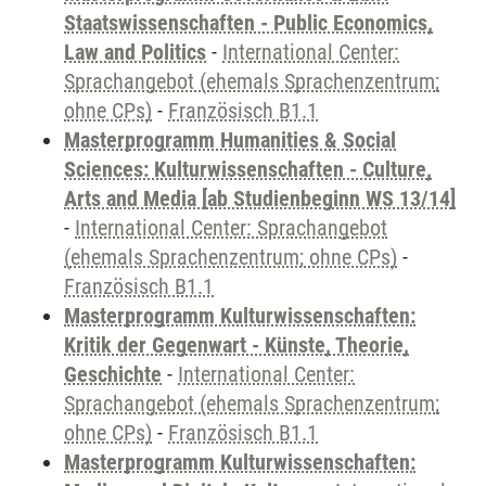
Staatswissenschaften - Public Economics,
Law and Politics
-
International Center:
Sprachangebot (ehemals Sprachenzentrum;
ohne CPs)
-
Französisch B1.1
Masterprogramm Humanities & Social
Sciences: Kulturwissenschaften - Culture,
Arts and Media [ab Studienbeginn WS 13/14]
-
International Center: Sprachangebot
(ehemals Sprachenzentrum; ohne CPs)
-
Französisch B1.1
Masterprogramm Kulturwissenschaften:
Kritik der Gegenwart - Künste, Theorie,
Geschichte
-
International Center:
Sprachangebot (ehemals Sprachenzentrum;
ohne CPs)
-
Französisch B1.1
Masterprogramm Kulturwissenschaften: