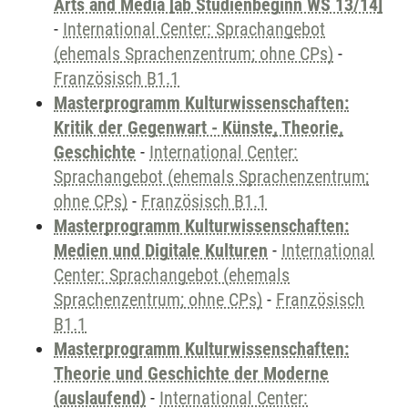
Arts and Media [ab Studienbeginn WS 13/14]
-
International Center: Sprachangebot
(ehemals Sprachenzentrum; ohne CPs)
-
Französisch B1.1
Masterprogramm Kulturwissenschaften:
Kritik der Gegenwart - Künste, Theorie,
Geschichte
-
International Center:
Sprachangebot (ehemals Sprachenzentrum;
ohne CPs)
-
Französisch B1.1
Masterprogramm Kulturwissenschaften:
Medien und Digitale Kulturen
-
International
Center: Sprachangebot (ehemals
Sprachenzentrum; ohne CPs)
-
Französisch
B1.1
Masterprogramm Kulturwissenschaften:
Theorie und Geschichte der Moderne
(auslaufend)
-
International Center: