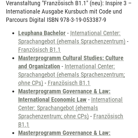
Veranstaltung "Französisch B1.1" (neu): Inspire 3 –
Internationale Ausgabe Kursbuch mit Code und
Parcours Digital ISBN 978-3-19-053387-9
Leuphana Bachelor
-
International Center:
Sprachangebot (ehemals Sprachenzentrum)
-
Französisch B1.1
Masterprogramm Cultural Studies: Culture
and Organization
-
International Center:
Sprachangebot (ehemals Sprachenzentrum;
ohne CPs)
-
Französisch B1.1
Masterprogramm Governance & Law:
International Economic Law
-
International
Center: Sprachangebot (ehemals
Sprachenzentrum; ohne CPs)
-
Französisch
B1.1
Masterprogramm Governance & Law: