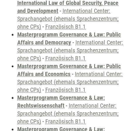
International Law of Global Security, Peace
and Development
-
International Center:
Sprachangebot (ehemals Sprachenzentrum;
ohne CPs)
-
Französisch B1.1
Masterprogramm Governance & Law: Public
Affairs and Democracy
-
International Center:
Sprachangebot (ehemals Sprachenzentrum;
ohne CPs)
-
Französisch B1.1
Masterprogramm Governance & Law: Public
Affairs and Economics
-
International Center:
Sprachangebot (ehemals Sprachenzentrum;
ohne CPs)
-
Französisch B1.1
Masterprogramm Governance & Law:
Rechtswissenschaft
-
International Center:
Sprachangebot (ehemals Sprachenzentrum;
ohne CPs)
-
Französisch B1.1
Masterprogramm Governance & Law: