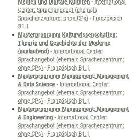
Medien und Digitale Kulturen
-
International
Center: Sprachangebot (ehemals
Sprachenzentrum; ohne CPs)
-
Französisch
B1.1
Masterprogramm Kulturwissenschaften:
Theorie und Geschichte der Moderne
(auslaufend)
-
International Center:
Sprachangebot (ehemals Sprachenzentrum;
ohne CPs)
-
Französisch B1.1
Masterprogramm Management: Management
& Data Science
-
International Center:
Sprachangebot (ehemals Sprachenzentrum;
ohne CPs)
-
Französisch B1.1
Masterprogramm Management: Management
& Engineering
-
International Center:
Sprachangebot (ehemals Sprachenzentrum;
ohne CPs)
-
Französisch B1.1