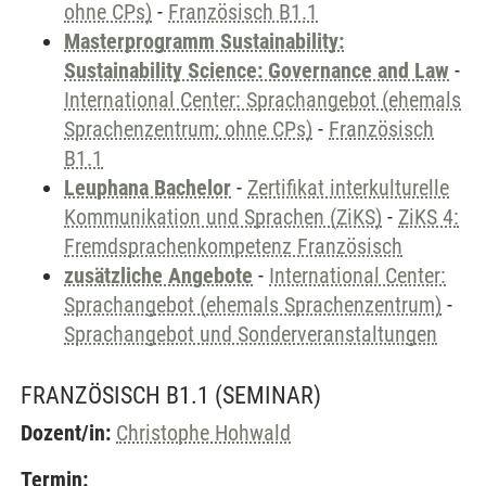
ohne CPs)
-
Französisch B1.1
Masterprogramm Sustainability:
Sustainability Science: Governance and Law
-
International Center: Sprachangebot (ehemals
Sprachenzentrum; ohne CPs)
-
Französisch
B1.1
Leuphana Bachelor
-
Zertifikat interkulturelle
Kommunikation und Sprachen (ZiKS)
-
ZiKS 4:
Fremdsprachenkompetenz Französisch
zusätzliche Angebote
-
International Center:
Sprachangebot (ehemals Sprachenzentrum)
-
Sprachangebot und Sonderveranstaltungen
FRANZÖSISCH B1.1
(SEMINAR)
Dozent/in:
Christophe Hohwald
Termin: