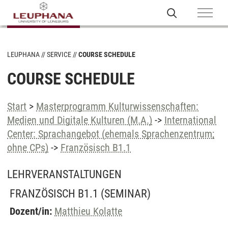
LEUPHANA
SERVICE
COURSE SCHEDULE
COURSE SCHEDULE
Start
>
Masterprogramm Kulturwissenschaften:
Medien und Digitale Kulturen (M.A.)
->
International
Center: Sprachangebot (ehemals Sprachenzentrum;
ohne CPs)
->
Französisch B1.1
LEHRVERANSTALTUNGEN
FRANZÖSISCH B1.1
(SEMINAR)
Dozent/in:
Matthieu Kolatte