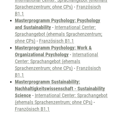
International Center: Sprachangebot (ehemals
Sprachenzentrum; ohne CPs)
-
Französisch
B1.1
Masterprogramm Psychology: Psychology
and Sustainability
-
International Center:
Sprachangebot (ehemals Sprachenzentrum;
ohne CPs)
-
Französisch B1.1
Masterprogramm Psychology: Work &
Organizational Psychology
-
International
Center: Sprachangebot (ehemals
Sprachenzentrum; ohne CPs)
-
Französisch
B1.1
Masterprogramm Sustainability:
Nachhaltigkeitswissenschaft - Sustainability
Science
-
International Center: Sprachangebot
(ehemals Sprachenzentrum; ohne CPs)
-
Französisch B1.1