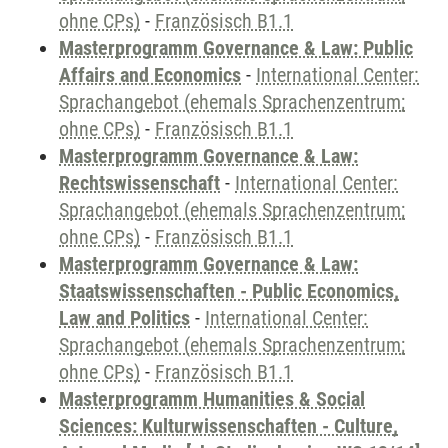
ohne CPs)
-
Französisch B1.1
Masterprogramm Governance & Law: Public
Affairs and Economics
-
International Center:
Sprachangebot (ehemals Sprachenzentrum;
ohne CPs)
-
Französisch B1.1
Masterprogramm Governance & Law:
Rechtswissenschaft
-
International Center:
Sprachangebot (ehemals Sprachenzentrum;
ohne CPs)
-
Französisch B1.1
Masterprogramm Governance & Law:
Staatswissenschaften - Public Economics,
Law and Politics
-
International Center:
Sprachangebot (ehemals Sprachenzentrum;
ohne CPs)
-
Französisch B1.1
Masterprogramm Humanities & Social
Sciences: Kulturwissenschaften - Culture,