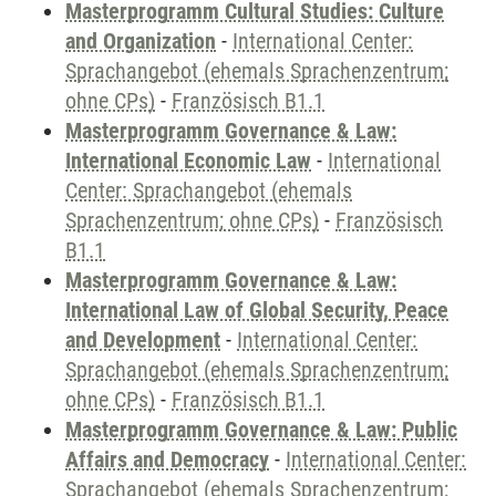
Masterprogramm Cultural Studies: Culture
and Organization
-
International Center:
Sprachangebot (ehemals Sprachenzentrum;
ohne CPs)
-
Französisch B1.1
Masterprogramm Governance & Law:
International Economic Law
-
International
Center: Sprachangebot (ehemals
Sprachenzentrum; ohne CPs)
-
Französisch
B1.1
Masterprogramm Governance & Law:
International Law of Global Security, Peace
and Development
-
International Center:
Sprachangebot (ehemals Sprachenzentrum;
ohne CPs)
-
Französisch B1.1
Masterprogramm Governance & Law: Public
Affairs and Democracy
-
International Center:
Sprachangebot (ehemals Sprachenzentrum;