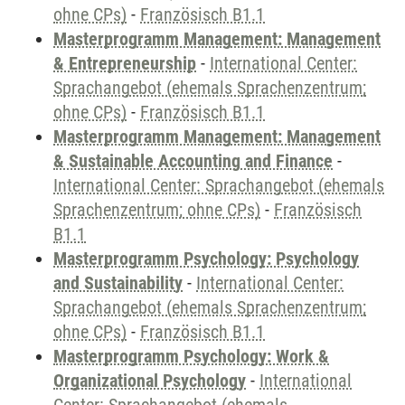
ohne CPs)
-
Französisch B1.1
Masterprogramm Management: Management
& Entrepreneurship
-
International Center:
Sprachangebot (ehemals Sprachenzentrum;
ohne CPs)
-
Französisch B1.1
Masterprogramm Management: Management
& Sustainable Accounting and Finance
-
International Center: Sprachangebot (ehemals
Sprachenzentrum; ohne CPs)
-
Französisch
B1.1
Masterprogramm Psychology: Psychology
and Sustainability
-
International Center:
Sprachangebot (ehemals Sprachenzentrum;
ohne CPs)
-
Französisch B1.1
Masterprogramm Psychology: Work &
Organizational Psychology
-
International