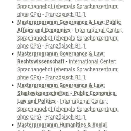
Sprachangebot (ehemals Sprachenzentrum;
ohne CPs)
-
Französisch B1.1
Masterprogramm Governance & Law: Public
Affairs and Economics
-
International Center:
Sprachangebot (ehemals Sprachenzentrum;
ohne CPs)
-
Französisch B1.1
Masterprogramm Governance & Law:
Rechtswissenschaft
-
International Center:
Sprachangebot (ehemals Sprachenzentrum;
ohne CPs)
-
Französisch B1.1
Masterprogramm Governance & Law:
Staatswissenschaften - Public Economics,
Law and Politics
-
International Center:
Sprachangebot (ehemals Sprachenzentrum;
ohne CPs)
-
Französisch B1.1
Masterprogramm Humanities & Social