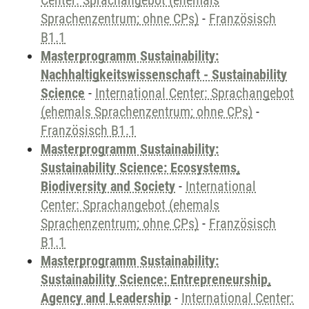
Center: Sprachangebot (ehemals
Sprachenzentrum; ohne CPs)
-
Französisch
B1.1
Masterprogramm Sustainability:
Nachhaltigkeitswissenschaft - Sustainability
Science
-
International Center: Sprachangebot
(ehemals Sprachenzentrum; ohne CPs)
-
Französisch B1.1
Masterprogramm Sustainability:
Sustainability Science: Ecosystems,
Biodiversity and Society
-
International
Center: Sprachangebot (ehemals
Sprachenzentrum; ohne CPs)
-
Französisch
B1.1
Masterprogramm Sustainability:
Sustainability Science: Entrepreneurship,
Agency and Leadership
-
International Center: