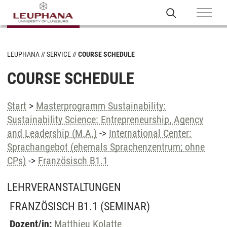
LEUPHANA
SERVICE
COURSE SCHEDULE
COURSE SCHEDULE
Start
>
Masterprogramm Sustainability:
Sustainability Science: Entrepreneurship, Agency
and Leadership (M.A.)
->
International Center:
Sprachangebot (ehemals Sprachenzentrum; ohne
CPs)
->
Französisch B1.1
LEHRVERANSTALTUNGEN
FRANZÖSISCH B1.1
(SEMINAR)
Dozent/in:
Matthieu Kolatte