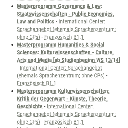
Masterprogramm Governance & Law:
Staatswissenschaften - Public Economics,
Law and Politics
-
International Center:
Sprachangebot (ehemals Sprachenzentrum;
ohne CPs)
-
Französisch B1.1
Masterprogramm Humanities & Social
Sciences: Kulturwissenschaften - Culture,
Arts and Media [ab Studienbeginn WS 13/14]
-
International Center: Sprachangebot
(ehemals Sprachenzentrum; ohne CPs)
-
Französisch B1.1
Masterprogramm Kulturwissenschaften:
Kritik der Gegenwart - Künste, Theorie,
Geschichte
-
International Center:
Sprachangebot (ehemals Sprachenzentrum;
ohne CPs)
-
Französisch B1.1