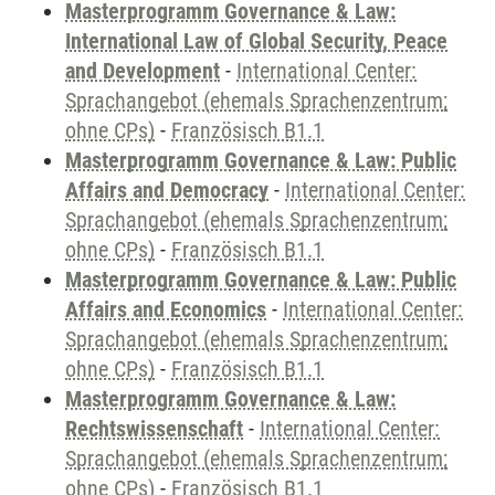
Masterprogramm Governance & Law:
International Law of Global Security, Peace
and Development
-
International Center:
Sprachangebot (ehemals Sprachenzentrum;
ohne CPs)
-
Französisch B1.1
Masterprogramm Governance & Law: Public
Affairs and Democracy
-
International Center:
Sprachangebot (ehemals Sprachenzentrum;
ohne CPs)
-
Französisch B1.1
Masterprogramm Governance & Law: Public
Affairs and Economics
-
International Center:
Sprachangebot (ehemals Sprachenzentrum;
ohne CPs)
-
Französisch B1.1
Masterprogramm Governance & Law:
Rechtswissenschaft
-
International Center:
Sprachangebot (ehemals Sprachenzentrum;
ohne CPs)
-
Französisch B1.1