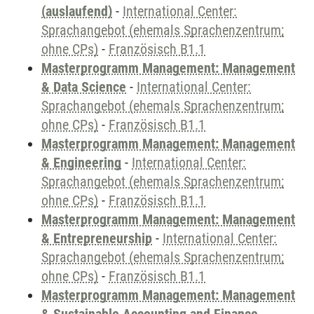
(auslaufend)
-
International Center:
Sprachangebot (ehemals Sprachenzentrum;
ohne CPs)
-
Französisch B1.1
Masterprogramm Management: Management
& Data Science
-
International Center:
Sprachangebot (ehemals Sprachenzentrum;
ohne CPs)
-
Französisch B1.1
Masterprogramm Management: Management
& Engineering
-
International Center:
Sprachangebot (ehemals Sprachenzentrum;
ohne CPs)
-
Französisch B1.1
Masterprogramm Management: Management
& Entrepreneurship
-
International Center:
Sprachangebot (ehemals Sprachenzentrum;
ohne CPs)
-
Französisch B1.1
Masterprogramm Management: Management