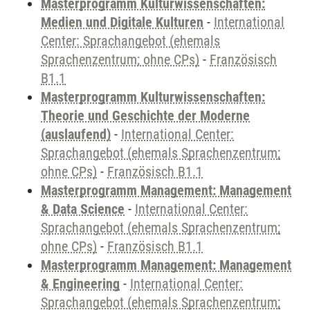
Masterprogramm Kulturwissenschaften:
Medien und Digitale Kulturen
-
International
Center: Sprachangebot (ehemals
Sprachenzentrum; ohne CPs)
-
Französisch
B1.1
Masterprogramm Kulturwissenschaften:
Theorie und Geschichte der Moderne
(auslaufend)
-
International Center:
Sprachangebot (ehemals Sprachenzentrum;
ohne CPs)
-
Französisch B1.1
Masterprogramm Management: Management
& Data Science
-
International Center:
Sprachangebot (ehemals Sprachenzentrum;
ohne CPs)
-
Französisch B1.1
Masterprogramm Management: Management
& Engineering
-
International Center:
Sprachangebot (ehemals Sprachenzentrum;