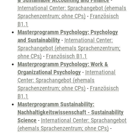
& Sustainable Accounting and Finance
-
International Center: Sprachangebot (ehemals
Sprachenzentrum; ohne CPs)
-
Französisch
B1.1
Masterprogramm Psychology: Psychology
and Sustainability
-
International Center:
Sprachangebot (ehemals Sprachenzentrum;
ohne CPs)
-
Französisch B1.1
Masterprogramm Psychology: Work &
Organizational Psychology
-
International
Center: Sprachangebot (ehemals
Sprachenzentrum; ohne CPs)
-
Französisch
B1.1
Masterprogramm Sustainability:
Nachhaltigkeitswissenschaft - Sustainability
Science
-
International Center: Sprachangebot
(ehemals Sprachenzentrum; ohne CPs)
-