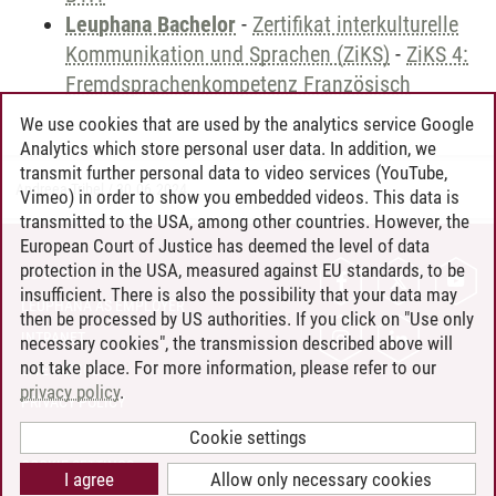
Leuphana Bachelor
-
Zertifikat interkulturelle
Kommunikation und Sprachen (ZiKS)
-
ZiKS 4:
Fremdsprachenkompetenz Französisch
We use cookies that are used by the analytics service Google
Analytics which store personal user data. In addition, we
transmit further personal data to video services (YouTube,
Andreea Tribel
/
30.06.2024
Vimeo) in order to show you embedded videos. This data is
transmitted to the USA, among other countries. However, the
European Court of Justice has deemed the level of data
protection in the USA, measured against EU standards, to be
CONTACT
insufficient. There is also the possibility that your data may
LEUPHANA AS EMPLOYER
then be processed by US authorities. If you click on "Use only
INTRANET
necessary cookies", the transmission described above will
not take place. For more information, please refer to our
SITE NOTICE
privacy policy
.
PRIVACY POLICY
ACCESSIBILITY
Cookie settings
COOKIE SETTINGS
I agree
Allow only necessary cookies