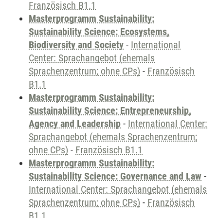
Französisch B1.1
Masterprogramm Sustainability:
Sustainability Science: Ecosystems,
Biodiversity and Society
-
International
Center: Sprachangebot (ehemals
Sprachenzentrum; ohne CPs)
-
Französisch
B1.1
Masterprogramm Sustainability:
Sustainability Science: Entrepreneurship,
Agency and Leadership
-
International Center:
Sprachangebot (ehemals Sprachenzentrum;
ohne CPs)
-
Französisch B1.1
Masterprogramm Sustainability:
Sustainability Science: Governance and Law
-
International Center: Sprachangebot (ehemals
Sprachenzentrum; ohne CPs)
-
Französisch
B1.1