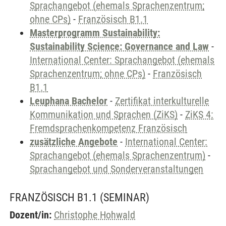
Sprachangebot (ehemals Sprachenzentrum;
ohne CPs)
-
Französisch B1.1
Masterprogramm Sustainability:
Sustainability Science: Governance and Law
-
International Center: Sprachangebot (ehemals
Sprachenzentrum; ohne CPs)
-
Französisch
B1.1
Leuphana Bachelor
-
Zertifikat interkulturelle
Kommunikation und Sprachen (ZiKS)
-
ZiKS 4:
Fremdsprachenkompetenz Französisch
zusätzliche Angebote
-
International Center:
Sprachangebot (ehemals Sprachenzentrum)
-
Sprachangebot und Sonderveranstaltungen
FRANZÖSISCH B1.1
(SEMINAR)
Dozent/in:
Christophe Hohwald