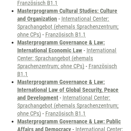
Französisch B1.1
Masterprogramm Cultural Studies: Culture
and Organization
-
International Center:
Sprachangebot (ehemals Sprachenzentrum;
ohne CPs)
-
Französisch B1.1
Masterprogramm Governance & Law:
International Economic Law
-
International
Center: Sprachangebot (ehemals
Sprachenzentrum; ohne CPs)
-
Französisch
B1.1
Masterprogramm Governance & Law:
International Law of Global Security, Peace
and Development
-
International Center:
Sprachangebot (ehemals Sprachenzentrum;
ohne CPs)
-
Französisch B1.1
Masterprogramm Governance & Law: Public
Affairs and Democracy
-
International Center: