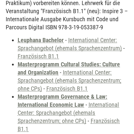
Praktikum) vorbereiten können. Lehrwerk für die
Veranstaltung "Französisch B1.1" (neu): Inspire 3 –
Internationale Ausgabe Kursbuch mit Code und
Parcours Digital ISBN 978-3-19-053387-9
Leuphana Bachelor
-
International Center:
Sprachangebot (ehemals Sprachenzentrum)
-
Französisch B1.1
Masterprogramm Cultural Studies: Culture
and Organization
-
International Center:
Sprachangebot (ehemals Sprachenzentrum;
ohne CPs)
-
Französisch B1.1
Masterprogramm Governance & Law:
International Economic Law
-
International
Center: Sprachangebot (ehemals
Sprachenzentrum; ohne CPs)
-
Französisch
B1.1