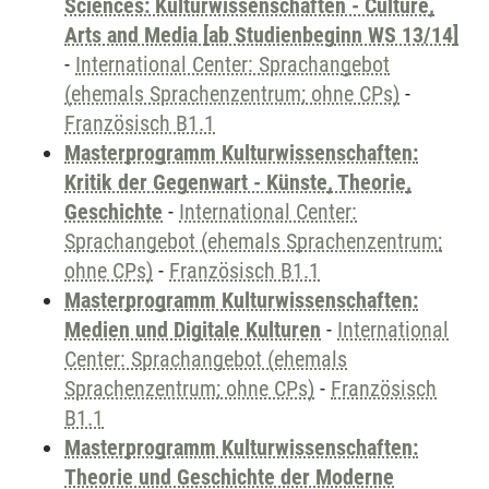
Sciences: Kulturwissenschaften - Culture,
Arts and Media [ab Studienbeginn WS 13/14]
-
International Center: Sprachangebot
(ehemals Sprachenzentrum; ohne CPs)
-
Französisch B1.1
Masterprogramm Kulturwissenschaften:
Kritik der Gegenwart - Künste, Theorie,
Geschichte
-
International Center:
Sprachangebot (ehemals Sprachenzentrum;
ohne CPs)
-
Französisch B1.1
Masterprogramm Kulturwissenschaften:
Medien und Digitale Kulturen
-
International
Center: Sprachangebot (ehemals
Sprachenzentrum; ohne CPs)
-
Französisch
B1.1
Masterprogramm Kulturwissenschaften:
Theorie und Geschichte der Moderne