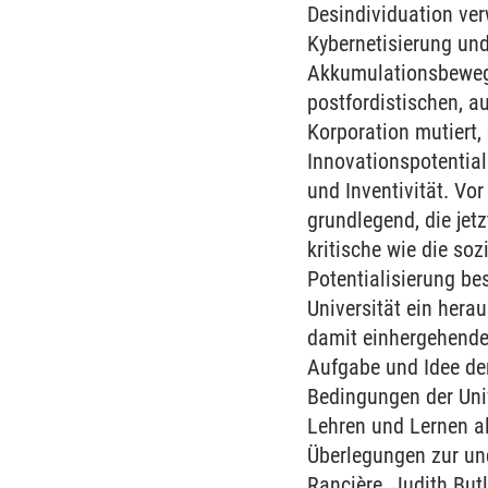
Desindividuation ver
Kybernetisierung und
Akkumulationsbewegun
postfordistischen, 
Korporation mutiert,
Innovationspotential
und Inventivität. Vo
grundlegend, die jet
kritische wie die soz
Potentialisierung be
Universität ein hera
damit einhergehenden
Aufgabe und Idee der
Bedingungen der Uni
Lehren und Lernen al
Überlegungen zur und
Rancière, Judith Butl