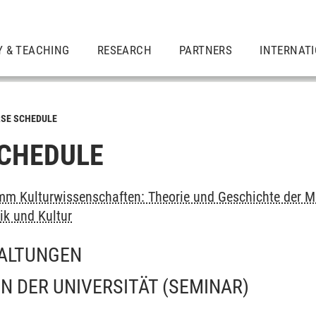
Y & TEACHING
RESEARCH
PARTNERS
INTERNAT
SE SCHEDULE
CHEDULE
m Kulturwissenschaften: Theorie und Geschichte der M
ik und Kultur
ALTUNGEN
ON DER UNIVERSITÄT
(SEMINAR)
l