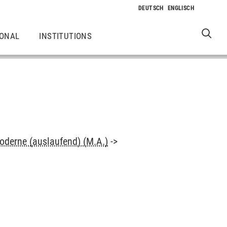
IONAL
INSTITUTIONS
oderne (auslaufend) (M.A.)
->