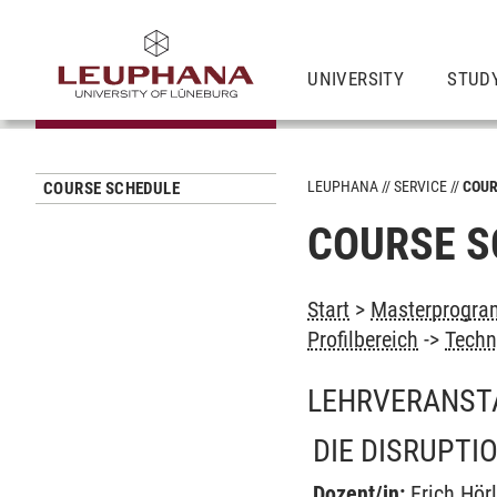
UNIVERSITY
STUD
LEUPHANA
SERVICE
COUR
COURSE SCHEDULE
COURSE S
Start
>
Masterprogram
Profilbereich
->
Techn
LEHRVERANST
DIE DISRUPTI
Dozent/in:
Erich Hör