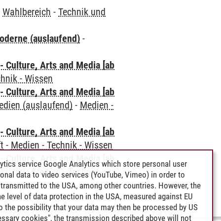
-
Wahlbereich
-
Technik und
oderne (auslaufend)
-
 Culture, Arts and Media [ab
chnik - Wissen
 Culture, Arts and Media [ab
edien (auslaufend)
-
Medien -
 Culture, Arts and Media [ab
t
-
Medien - Technik - Wissen
 Culture, Arts and Media [ab
ytics service Google Analytics which store personal user
ektiven
-
Medien - Technik -
rsonal data to video services (YouTube, Vimeo) in order to
transmitted to the USA, among other countries. However, the
e level of data protection in the USA, measured against EU
lso the possibility that your data may then be processed by US
cessary cookies", the transmission described above will not