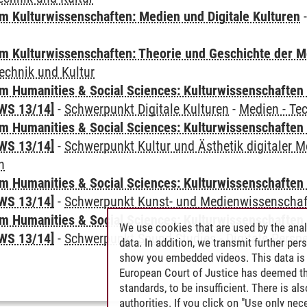
 Kulturwissenschaften: Medien und Digitale Kulturen
 Kulturwissenschaften: Theorie und Geschichte der M
echnik und Kultur
 Humanities & Social Sciences: Kulturwissenschaften -
WS 13/14]
-
Schwerpunkt Digitale Kulturen
-
Medien - Te
 Humanities & Social Sciences: Kulturwissenschaften -
WS 13/14]
-
Schwerpunkt Kultur und Ästhetik digitaler M
n
 Humanities & Social Sciences: Kulturwissenschaften -
WS 13/14]
-
Schwerpunkt Kunst- und Medienwissenschaf
 Humanities & Social Sciences: Kulturwissenschaften -
We use cookies that are used by the anal
WS 13/14]
-
Schwerpunkt Sound Studies - Digitale Persp
data. In addition, we transmit further pe
show you embedded videos. This data is 
European Court of Justice has deemed th
standards, to be insufficient. There is a
authorities. If you click on "Use only ne