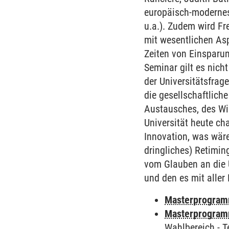
europäisch-modernes
u.a.). Zudem wird Fr
mit wesentlichen Asp
Zeiten von Einsparun
Seminar gilt es nich
der Universitätsfrag
die gesellschaftlich
Austausches, des Wis
Universität heute ch
Innovation, was wäre
dringliches) Retimin
vom Glauben an die U
und den es mit aller K
Masterprogramm
Masterprogramm
Wahlbereich
-
T