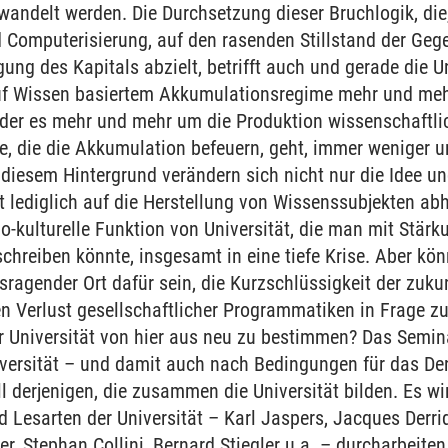
wandelt werden. Die Durchsetzung dieser Bruchlogik, die
 Computerisierung, auf den rasenden Stillstand der Gege
g des Kapitals abzielt, betrifft auch und gerade die Uni
auf Wissen basiertem Akkumulationsregime mehr und mehr
 der es mehr und mehr um die Produktion wissenschaftli
e, die die Akkumulation befeuern, geht, immer weniger 
r diesem Hintergrund verändern sich nicht nur die Idee u
zt lediglich auf die Herstellung von Wissenssubjekten ab
io-kulturelle Funktion von Universität, die man mit Stärk
schreiben könnte, insgesamt in eine tiefe Krise. Aber kö
usragender Ort dafür sein, die Kurzschlüssigkeit der zuk
 Verlust gesellschaftlicher Programmatiken in Frage zu 
 Universität von hier aus neu zu bestimmen? Das Semina
versität – und damit auch nach Bedingungen für das De
l derjenigen, die zusammen die Universität bilden. Es wi
 Lesarten der Universität – Karl Jaspers, Jacques Derri
er, Stephan Collini, Bernard Stiegler u.a. – durcharbeiten