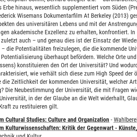
 Erbe hinaus, wesentlich supplementiert vom Süden (P
ederick Wisemans Dokumentarfilm At Berkeley (2013) gesi
ekten des universitären Lebens und mit der Anstrengung 
gen akademische Exzellenz zu erhalten, konfrontiert. In
t zuletzt auch – und genau dies ist der Einsatz der Wied
e – die Potentialitäten freizulegen, die die kommende Uni
e Potentialisierung überhaupt befördern. Welche Orte un
sens) konstituieren den Ort der Universität? Und wodurc
arakterisiert, wie verhält sich diese zum High Speed de
 die Zeitlichkeit der kommenden Universität, welcher Art
g? Die Neubestimmung der Universität, die mit Fragen wie
niversität, in der der Glaube an die Welt widerhallt, Gla
raft zu restituieren gilt.
 Cultural Studies: Culture and Organization
-
Wahlbere
 Kulturwissenschaften: Kritik der Gegenwart - Künste,
echnik und Kultur