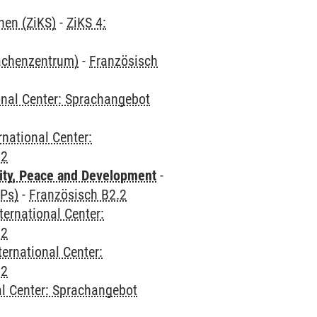
hen (ZiKS)
-
ZiKS 4:
rachenzentrum)
-
Französisch
onal Center: Sprachangebot
rnational Center:
.2
ity, Peace and Development
-
CPs)
-
Französisch B2.2
ternational Center:
.2
ternational Center:
.2
al Center: Sprachangebot