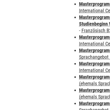
Masterprogramm
International 
Masterprogramm
Studienbeginn 
-
Französisch B
Masterprogramm
International 
Masterprogramm
Sprachangebot 
Masterprogramm
International 
Masterprogram
(ehemals Sprac
Masterprogram
(ehemals Sprac
Masterprogram