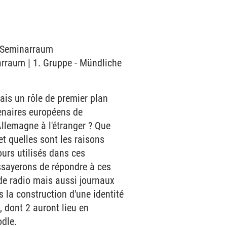
9 Seminarraum
arraum | 1. Gruppe - Mündliche
is un rôle de premier plan
enaires européens de
Allemagne à l'étranger ? Que
t quelles sont les raisons
ours utilisés dans ces
ssayerons de répondre à ces
de radio mais aussi journaux
 la construction d'une identité
 dont 2 auront lieu en
odle.