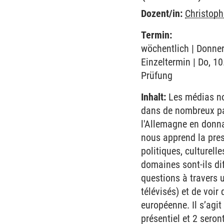
Dozent/in:
Christop
Termin:
wöchentlich | Donner
Einzeltermin | Do, 1
Prüfung
Inhalt:
Les médias no
dans de nombreux pay
l'Allemagne en donnan
nous apprend la pres
politiques, culturel
domaines sont-ils di
questions à travers 
télévisés) et de voi
européenne. Il s’agi
présentiel et 2 seron