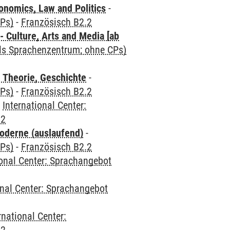
nomics, Law and Politics
-
CPs)
-
Französisch B2.2
 Culture, Arts and Media [ab
als Sprachenzentrum; ohne CPs)
 Theorie, Geschichte
-
CPs)
-
Französisch B2.2
-
International Center:
.2
oderne (auslaufend)
-
CPs)
-
Französisch B2.2
ional Center: Sprachangebot
onal Center: Sprachangebot
rnational Center: