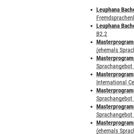
Leuphana Bach
Fremdsprachen
Leuphana Bach
B2.2
Masterprogramm
(ehemals Sprac
Masterprogramm
Sprachangebot 
Masterprogramm
International 
Masterprogramm
Sprachangebot 
Masterprogramm
Sprachangebot 
Masterprogram
(ehemals Sprac