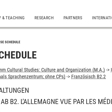
Y & TEACHING
RESEARCH
PARTNERS
INTERNAT
SE SCHEDULE
CHEDULE
m Cultural Studies: Culture and Organization (M.A.)
->
als Sprachenzentrum; ohne CPs)
->
Französisch B2.2
ALTUNGEN
AB B2. L’ALLEMAGNE VUE PAR LES MÉD