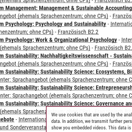
(ehemals Sprachenzentrum; ohne CPs)
-
Französisch B2
m Management: Management & Sustainable Accounting
angebot (ehemals Sprachenzentrum; ohne CPs)
-
Französ
 Psychology: Psychology and Sustainability
-
Internat
henzentrum; ohne CPs)
-
Französisch B2.2
 Psychology: Work & Organizational Psychology
-
Inte
(ehemals Sprachenzentrum; ohne CPs)
-
Französisch B2
Sustainability: Nachhaltigkeitswissenschaft - Sustaina
angebot (ehemals Sprachenzentrum; ohne CPs)
-
Französ
Sustainability: Sustainability Science: Ecosystems, Bi
Center: Sprachangebot (ehemals Sprachenzentrum; ohne 
 Sustainability: Sustainability Science: Entrepreneurs
Center: Sprachangebot (ehemals Sprachenzentrum; ohne 
 Sustainability: Sustainability Science: Governance a
(ehemals Sprachenzentrum; ohne CPs)
-
Französisch B2
We use cookies that are used by the anal
gebote
-
International Center: Sprachangebot (ehemals 
data. In addition, we transmit further pe
und Sonderveranstaltungen
show you embedded videos. This data is 