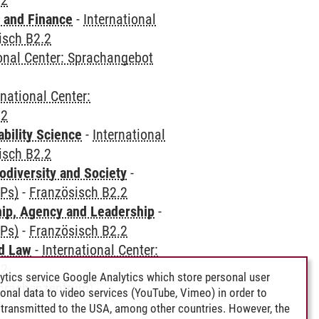
.2
 and Finance
-
International
isch B2.2
ional Center: Sprachangebot
rnational Center:
.2
bility Science
-
International
isch B2.2
odiversity and Society
-
CPs)
-
Französisch B2.2
hip, Agency and Leadership
-
CPs)
-
Französisch B2.2
nd Law
-
International Center:
.2
ytics service Google Analytics which store personal user
Sprachenzentrum)
-
rsonal data to video services (YouTube, Vimeo) in order to
transmitted to the USA, among other countries. However, the