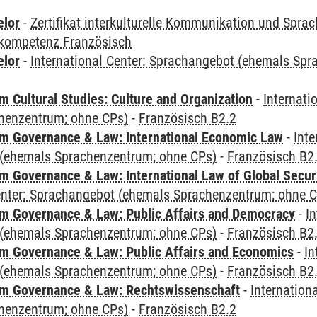
elor
-
Zertifikat interkulturelle Kommunikation und Sprac
kompetenz Französisch
elor
-
International Center: Sprachangebot (ehemals Sp
 Cultural Studies: Culture and Organization
-
Internati
henzentrum; ohne CPs)
-
Französisch B2.2
 Governance & Law: International Economic Law
-
Inte
(ehemals Sprachenzentrum; ohne CPs)
-
Französisch B2
 Governance & Law: International Law of Global Secur
Center: Sprachangebot (ehemals Sprachenzentrum; ohne 
 Governance & Law: Public Affairs and Democracy
-
In
(ehemals Sprachenzentrum; ohne CPs)
-
Französisch B2
 Governance & Law: Public Affairs and Economics
-
In
(ehemals Sprachenzentrum; ohne CPs)
-
Französisch B2
m Governance & Law: Rechtswissenschaft
-
Internation
henzentrum; ohne CPs)
-
Französisch B2.2