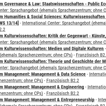
 Governance & Law: Staatswissenschaften - Public Eco
Center: Sprachangebot (ehemals Sprachenzentrum; ohne 
 Humanities & Social Sciences: Kulturwissenschaften -
WS 13/14]
-
International Center: Sprachangebot (ehem
2.2
 Kulturwissenschaften: Kritik der Gegenwart - Künste,
Center: Sprachangebot (ehemals Sprachenzentrum; ohne 
 Kulturwissenschaften: Medien und Digitale Kulturen
(ehemals Sprachenzentrum; ohne CPs)
-
Französisch B2
 Kulturwissenschaften: Theorie und Geschichte der M
Center: Sprachangebot (ehemals Sprachenzentrum; ohne 
m Management: Management & Data Science
-
Internat
henzentrum; ohne CPs)
-
Französisch B2.2
m Management: Management & Engineering
-
Internati
henzentrum; ohne CPs)
-
Französisch B2.2
m Management: Management & Entrepreneurship
-
Inte