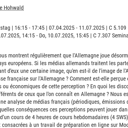
he Hohwald
stag | 16:15 - 17:45 | 07.04.2025 - 11.07.2025 | C 5.10
0.07.2025, 14:15 - Do, 10.07.2025, 15:45 | C 7.307 Semin
us montrent régulièrement que l'Allemagne joue désorma
s européens. Si les médias allemands traitent les part
t d'eux une certaine image, qu'en est-il de l'image de l'
se française sur l'Allemagne ? Comment est-elle perçue e
les ou économiques de cette perception ? En quoi les disc
fférents de ceux que l'on connaît en Allemagne ? Nous e
une analyse de médias français (périodiques, émissions 
r quelles conséquences ces perceptions peuvent jouer dans
t d’un cours de 4 heures de cours hebdomadaires (4 SWS),
t consacrées à un travail de préparation en ligne sur Mo