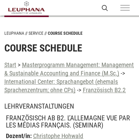
LEUPHANA
SERVICE
COURSE SCHEDULE
COURSE SCHEDULE
Start
>
Masterprogramm Management: Management
& Sustainable Accounting and Finance (M.Sc.)
->
International Center: Sprachangebot (ehemals
Sprachenzentrum; ohne CPs)
->
Französisch B2.2
LEHRVERANSTALTUNGEN
FRANZÖSISCH AB B2. L’ALLEMAGNE VUE PAR
LES MÉDIAS FRANÇAIS.
(SEMINAR)
Dozent/in:
Christophe Hohwald