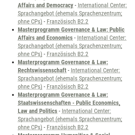
Affairs and Democracy
-
International Center:
Sprachangebot (ehemals Sprachenzentrum;
ohne CPs)
-
Französisch B2.2
Masterprogramm Governance & Law: Public
Affairs and Economics
-
International Center:
Sprachangebot (ehemals Sprachenzentrum;
ohne CPs)
-
Französisch B2.2
Masterprogramm Governance & Law:
Rechtswissenschaft
-
International Center:
Sprachangebot (ehemals Sprachenzentrum;
ohne CPs)
-
Französisch B2.2
Masterprogramm Governance & Law:
Staatswissenschaften - Public Economics,
Law and Politics
-
International Center:
Sprachangebot (ehemals Sprachenzentrum;
ohne CPs)
-
Französisch B2.2