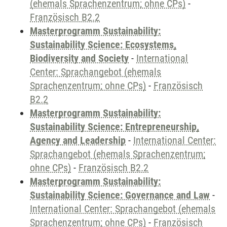
(ehemals Sprachenzentrum; ohne CPs)
-
Französisch B2.2
Masterprogramm Sustainability:
Sustainability Science: Ecosystems,
Biodiversity and Society
-
International
Center: Sprachangebot (ehemals
Sprachenzentrum; ohne CPs)
-
Französisch
B2.2
Masterprogramm Sustainability:
Sustainability Science: Entrepreneurship,
Agency and Leadership
-
International Center:
Sprachangebot (ehemals Sprachenzentrum;
ohne CPs)
-
Französisch B2.2
Masterprogramm Sustainability:
Sustainability Science: Governance and Law
-
International Center: Sprachangebot (ehemals
Sprachenzentrum; ohne CPs)
-
Französisch