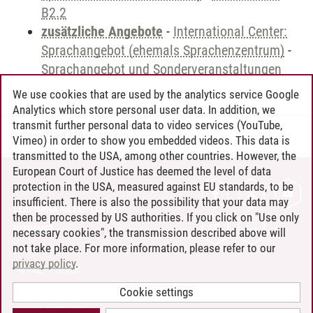
B2.2
zusätzliche Angebote
-
International Center:
Sprachangebot (ehemals Sprachenzentrum)
-
Sprachangebot und Sonderveranstaltungen
We use cookies that are used by the analytics service Google
Analytics which store personal user data. In addition, we
transmit further personal data to video services (YouTube,
Andreea Tribel
/
30.06.2024
Vimeo) in order to show you embedded videos. This data is
transmitted to the USA, among other countries. However, the
European Court of Justice has deemed the level of data
protection in the USA, measured against EU standards, to be
CONTACT
insufficient. There is also the possibility that your data may
LEUPHANA AS EMPLOYER
then be processed by US authorities. If you click on "Use only
INTRANET
necessary cookies", the transmission described above will
not take place. For more information, please refer to our
SITE NOTICE
privacy policy
.
PRIVACY POLICY
ACCESSIBILITY
Cookie settings
COOKIE SETTINGS