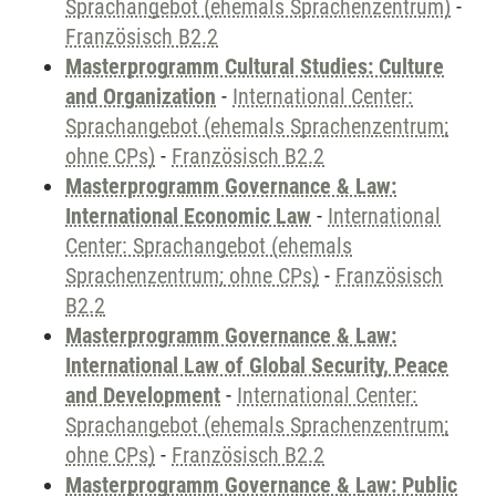
Sprachangebot (ehemals Sprachenzentrum)
-
Französisch B2.2
Masterprogramm Cultural Studies: Culture
and Organization
-
International Center:
Sprachangebot (ehemals Sprachenzentrum;
ohne CPs)
-
Französisch B2.2
Masterprogramm Governance & Law:
International Economic Law
-
International
Center: Sprachangebot (ehemals
Sprachenzentrum; ohne CPs)
-
Französisch
B2.2
Masterprogramm Governance & Law:
International Law of Global Security, Peace
and Development
-
International Center:
Sprachangebot (ehemals Sprachenzentrum;
ohne CPs)
-
Französisch B2.2
Masterprogramm Governance & Law: Public