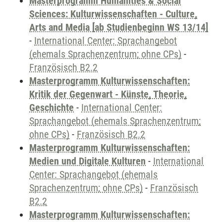
Masterprogramm Humanities & Social
Sciences: Kulturwissenschaften - Culture,
Arts and Media [ab Studienbeginn WS 13/14]
-
International Center: Sprachangebot
(ehemals Sprachenzentrum; ohne CPs)
-
Französisch B2.2
Masterprogramm Kulturwissenschaften:
Kritik der Gegenwart - Künste, Theorie,
Geschichte
-
International Center:
Sprachangebot (ehemals Sprachenzentrum;
ohne CPs)
-
Französisch B2.2
Masterprogramm Kulturwissenschaften:
Medien und Digitale Kulturen
-
International
Center: Sprachangebot (ehemals
Sprachenzentrum; ohne CPs)
-
Französisch
B2.2
Masterprogramm Kulturwissenschaften: