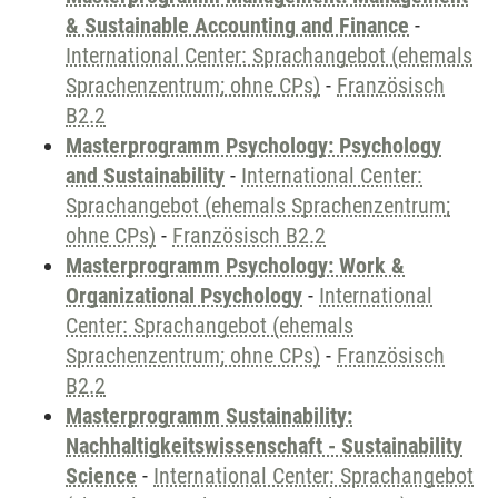
& Sustainable Accounting and Finance
-
International Center: Sprachangebot (ehemals
Sprachenzentrum; ohne CPs)
-
Französisch
B2.2
Masterprogramm Psychology: Psychology
and Sustainability
-
International Center:
Sprachangebot (ehemals Sprachenzentrum;
ohne CPs)
-
Französisch B2.2
Masterprogramm Psychology: Work &
Organizational Psychology
-
International
Center: Sprachangebot (ehemals
Sprachenzentrum; ohne CPs)
-
Französisch
B2.2
Masterprogramm Sustainability:
Nachhaltigkeitswissenschaft - Sustainability
Science
-
International Center: Sprachangebot