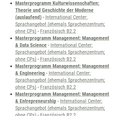
Masterprogramm Kulturwissenschaften:
Theorie und Geschichte der Moderne
(auslaufend)
-
International Center:
Sprachangebot (ehemals Sprachenzentrum;
ohne CPs)
-
Französisch B2.2
Masterprogramm Management: Management
& Data Science
-
International Center:
Sprachangebot (ehemals Sprachenzentrum;
ohne CPs)
-
Französisch B2.2
Masterprogramm Management: Management
& Engineering
-
International Center:
Sprachangebot (ehemals Sprachenzentrum;
ohne CPs)
-
Französisch B2.2
Masterprogramm Management: Management
& Entrepreneurship
-
International Center:
Sprachangebot (ehemals Sprachenzentrum;
ohne CPs)
-
Französisch B2.2