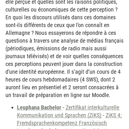
elle perçue et quelles sont les raisons politiques,
culturelles ou économiques de cette perception ?
En quoi les discours utilisés dans ces domaines
sont-ils différents de ceux que l'on connaît en
Allemagne ? Nous essayerons de répondre à ces
questions à travers une analyse de médias français
(périodiques, émissions de radio mais aussi
journaux télévisés) et de voir quelles conséquences
ces perceptions peuvent jouer dans la construction
d'une identité européenne. Il s’agit d’un cours de 4
heures de cours hebdomadaires (4 SWS), dont 2
auront lieu en présentiel et 2 seront consacrées à
un travail de préparation en ligne sur Moodle.
Leuphana Bachelor
-
Zertifikat interkulturelle
Kommunikation und Sprachen (ZiKS)
-
ZiKS 4:
Fremdsprachenkompetenz Französisch