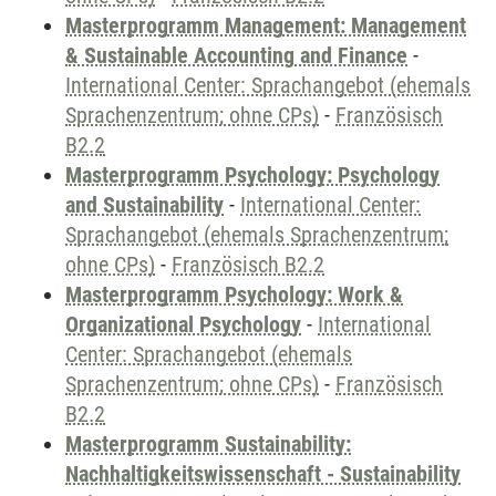
Masterprogramm Management: Management
& Sustainable Accounting and Finance
-
International Center: Sprachangebot (ehemals
Sprachenzentrum; ohne CPs)
-
Französisch
B2.2
Masterprogramm Psychology: Psychology
and Sustainability
-
International Center:
Sprachangebot (ehemals Sprachenzentrum;
ohne CPs)
-
Französisch B2.2
Masterprogramm Psychology: Work &
Organizational Psychology
-
International
Center: Sprachangebot (ehemals
Sprachenzentrum; ohne CPs)
-
Französisch
B2.2
Masterprogramm Sustainability:
Nachhaltigkeitswissenschaft - Sustainability