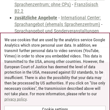
Sprachenzentrum; ohne CPs)
-
Französisch
B2.2
zusätzliche Angebote
-
International Center:
Sprachangebot (ehemals Sprachenzentrum)
-
Sprachangebot und Sonderveranstaltungen
We use cookies that are used by the analytics service Google
Analytics which store personal user data. In addition, we
transmit further personal data to video services (YouTube,
Andreea Tribel
/
30.06.2024
Vimeo) in order to show you embedded videos. This data is
transmitted to the USA, among other countries. However, the
European Court of Justice has deemed the level of data
protection in the USA, measured against EU standards, to be
CONTACT
insufficient. There is also the possibility that your data may
LEUPHANA AS EMPLOYER
then be processed by US authorities. If you click on "Use only
INTRANET
necessary cookies", the transmission described above will
not take place. For more information, please refer to our
SITE NOTICE
privacy policy
.
PRIVACY POLICY
ACCESSIBILITY
Cookie settings