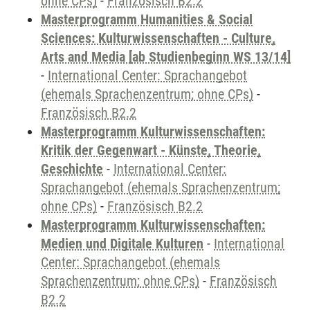
ohne CPs)
-
Französisch B2.2
Masterprogramm Humanities & Social
Sciences: Kulturwissenschaften - Culture,
Arts and Media [ab Studienbeginn WS 13/14]
-
International Center: Sprachangebot
(ehemals Sprachenzentrum; ohne CPs)
-
Französisch B2.2
Masterprogramm Kulturwissenschaften:
Kritik der Gegenwart - Künste, Theorie,
Geschichte
-
International Center:
Sprachangebot (ehemals Sprachenzentrum;
ohne CPs)
-
Französisch B2.2
Masterprogramm Kulturwissenschaften:
Medien und Digitale Kulturen
-
International
Center: Sprachangebot (ehemals
Sprachenzentrum; ohne CPs)
-
Französisch
B2.2