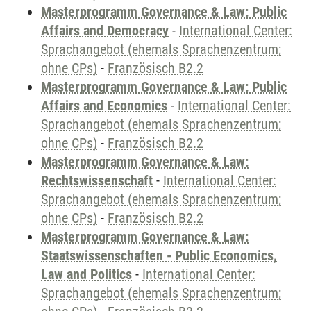
Masterprogramm Governance & Law: Public
Affairs and Democracy
-
International Center:
Sprachangebot (ehemals Sprachenzentrum;
ohne CPs)
-
Französisch B2.2
Masterprogramm Governance & Law: Public
Affairs and Economics
-
International Center:
Sprachangebot (ehemals Sprachenzentrum;
ohne CPs)
-
Französisch B2.2
Masterprogramm Governance & Law:
Rechtswissenschaft
-
International Center:
Sprachangebot (ehemals Sprachenzentrum;
ohne CPs)
-
Französisch B2.2
Masterprogramm Governance & Law:
Staatswissenschaften - Public Economics,
Law and Politics
-
International Center:
Sprachangebot (ehemals Sprachenzentrum;