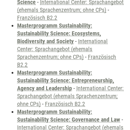
Science
-
International Center: Sprachangebot
(ehemals Sprachenzentrum; ohne CPs)
-
Französisch B2.2
Masterprogramm Sustainability:
Sustainability Science: Ecosystems,
Biodiversity and Society
-
International
Center: Sprachangebot (ehemals
Sprachenzentrum; ohne CPs)
-
Französisch
B2.2
Masterprogramm Sustainability:
Sustainability Science: Entrepreneurship,
Agency and Leadership
-
International Center:
Sprachangebot (ehemals Sprachenzentrum;
ohne CPs)
-
Französisch B2.2
Masterprogramm Sustainability:
Sustainability Science: Governance and Law
-
International Center: Sprachangebot (ehemals