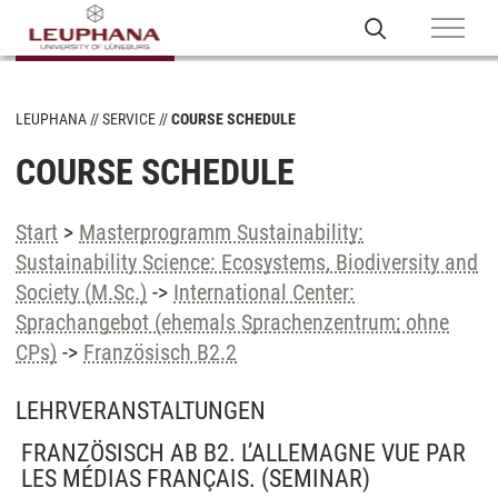
LEUPHANA
SERVICE
COURSE SCHEDULE
COURSE SCHEDULE
Start
>
Masterprogramm Sustainability:
Sustainability Science: Ecosystems, Biodiversity and
Society (M.Sc.)
->
International Center:
Sprachangebot (ehemals Sprachenzentrum; ohne
CPs)
->
Französisch B2.2
LEHRVERANSTALTUNGEN
FRANZÖSISCH AB B2. L’ALLEMAGNE VUE PAR
LES MÉDIAS FRANÇAIS.
(SEMINAR)