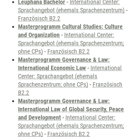
Leuphana Bachelor
-
International Center:
Sprachangebot (ehemals Sprachenzentrum)
-
Französisch B2.2
Masterprogramm Cultural Studies: Culture
and Organization
-
International Center:
Sprachangebot (ehemals Sprachenzentrum;
ohne CPs)
-
Französisch B2.2
Masterprogramm Governance & Law:
International Economic Law
-
International
Center: Sprachangebot (ehemals
Sprachenzentrum; ohne CPs)
-
Französisch
B2.2
Masterprogramm Governance & Law:
International Law of Global Security, Peace
and Development
-
International Center:
Sprachangebot (ehemals Sprachenzentrum;
ohne CPs)
-
Französisch B2.2