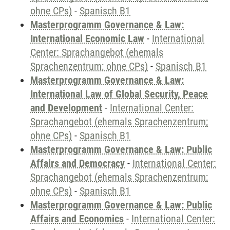
ohne CPs)
-
Spanisch B1
Masterprogramm Governance & Law:
International Economic Law
-
International
Center: Sprachangebot (ehemals
Sprachenzentrum; ohne CPs)
-
Spanisch B1
Masterprogramm Governance & Law:
International Law of Global Security, Peace
and Development
-
International Center:
Sprachangebot (ehemals Sprachenzentrum;
ohne CPs)
-
Spanisch B1
Masterprogramm Governance & Law: Public
Affairs and Democracy
-
International Center:
Sprachangebot (ehemals Sprachenzentrum;
ohne CPs)
-
Spanisch B1
Masterprogramm Governance & Law: Public
Affairs and Economics
-
International Center: