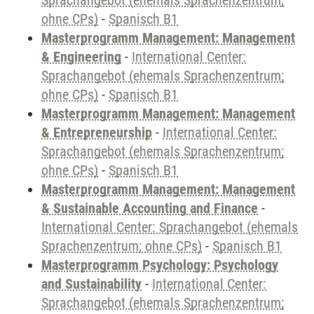
Sprachangebot (ehemals Sprachenzentrum;
ohne CPs)
-
Spanisch B1
Masterprogramm Management: Management
& Engineering
-
International Center:
Sprachangebot (ehemals Sprachenzentrum;
ohne CPs)
-
Spanisch B1
Masterprogramm Management: Management
& Entrepreneurship
-
International Center:
Sprachangebot (ehemals Sprachenzentrum;
ohne CPs)
-
Spanisch B1
Masterprogramm Management: Management
& Sustainable Accounting and Finance
-
International Center: Sprachangebot (ehemals
Sprachenzentrum; ohne CPs)
-
Spanisch B1
Masterprogramm Psychology: Psychology
and Sustainability
-
International Center:
Sprachangebot (ehemals Sprachenzentrum;