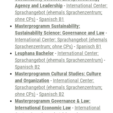
Agency and Leadership
-
International Center:
Sprachangebot (ehemals Sprachenzentrum;
ohne CPs)
-
Spanisch B1
Masterprogramm Sustainability:
Sustainability Science: Governance and Law
-
International Center: Sprachangebot (ehemals
Sprachenzentrum; ohne CPs)
-
Spanisch B1
Leuphana Bachelor
-
International Center:
Sprachangebot (ehemals Sprachenzentrum)
-
Spanisch B2
Masterprogramm Cultural Studies: Culture
and Organization
-
International Center:
Sprachangebot (ehemals Sprachenzentrum;
ohne CPs)
-
Spanisch B2
Masterprogramm Governance & Law:
International Economic Law
-
International