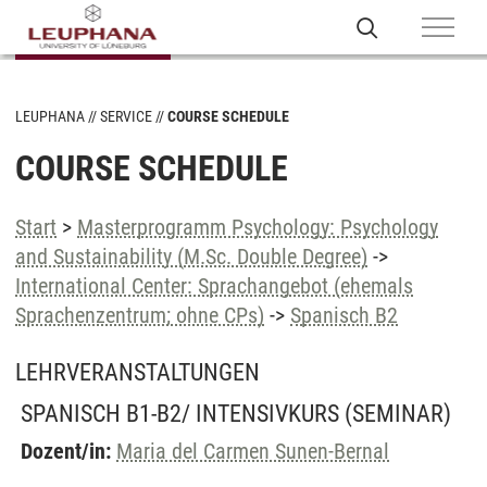
LEUPHANA
SERVICE
COURSE SCHEDULE
COURSE SCHEDULE
Start
>
Masterprogramm Psychology: Psychology
and Sustainability (M.Sc. Double Degree)
->
International Center: Sprachangebot (ehemals
Sprachenzentrum; ohne CPs)
->
Spanisch B2
LEHRVERANSTALTUNGEN
SPANISCH B1-B2/ INTENSIVKURS
(SEMINAR)
Dozent/in:
Maria del Carmen Sunen-Bernal