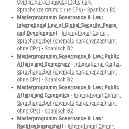
Center: Sprachangebot (ehemals
Sprachenzentrum; ohne CPs)
-
Spanisch B2
Masterprogramm Governance & Law:
International Law of Global Security, Peace
and Development
-
International Center:
Sprachangebot (ehemals Sprachenzentrum;
ohne CPs)
-
Spanisch B2
Masterprogramm Governance & Law: Public
Affairs and Democracy
-
International Center:
Sprachangebot (ehemals Sprachenzentrum;
ohne CPs)
-
Spanisch B2
Masterprogramm Governance & Law: Public
Affairs and Economics
-
International Center:
Sprachangebot (ehemals Sprachenzentrum;
ohne CPs)
-
Spanisch B2
Masterprogramm Governance & Law:
Rechtswissenschaft
-
International Center: