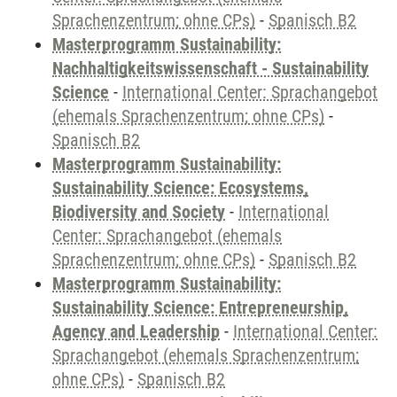
Sprachenzentrum; ohne CPs)
-
Spanisch B2
Masterprogramm Sustainability:
Nachhaltigkeitswissenschaft - Sustainability
Science
-
International Center: Sprachangebot
(ehemals Sprachenzentrum; ohne CPs)
-
Spanisch B2
Masterprogramm Sustainability:
Sustainability Science: Ecosystems,
Biodiversity and Society
-
International
Center: Sprachangebot (ehemals
Sprachenzentrum; ohne CPs)
-
Spanisch B2
Masterprogramm Sustainability:
Sustainability Science: Entrepreneurship,
Agency and Leadership
-
International Center:
Sprachangebot (ehemals Sprachenzentrum;
ohne CPs)
-
Spanisch B2