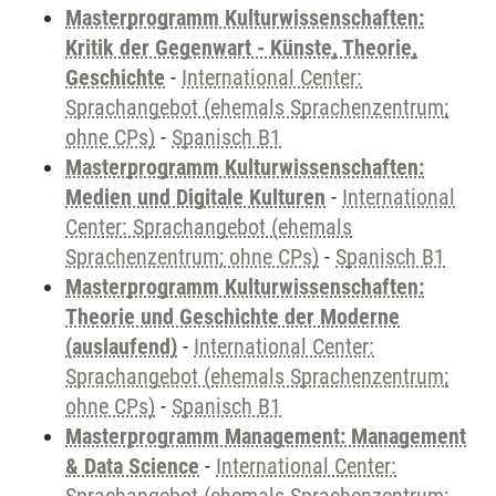
Masterprogramm Kulturwissenschaften:
Kritik der Gegenwart - Künste, Theorie,
Geschichte
-
International Center:
Sprachangebot (ehemals Sprachenzentrum;
ohne CPs)
-
Spanisch B1
Masterprogramm Kulturwissenschaften:
Medien und Digitale Kulturen
-
International
Center: Sprachangebot (ehemals
Sprachenzentrum; ohne CPs)
-
Spanisch B1
Masterprogramm Kulturwissenschaften:
Theorie und Geschichte der Moderne
(auslaufend)
-
International Center:
Sprachangebot (ehemals Sprachenzentrum;
ohne CPs)
-
Spanisch B1
Masterprogramm Management: Management
& Data Science
-
International Center: