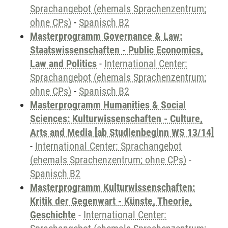
Sprachangebot (ehemals Sprachenzentrum;
ohne CPs)
-
Spanisch B2
Masterprogramm Governance & Law:
Staatswissenschaften - Public Economics,
Law and Politics
-
International Center:
Sprachangebot (ehemals Sprachenzentrum;
ohne CPs)
-
Spanisch B2
Masterprogramm Humanities & Social
Sciences: Kulturwissenschaften - Culture,
Arts and Media [ab Studienbeginn WS 13/14]
-
International Center: Sprachangebot
(ehemals Sprachenzentrum; ohne CPs)
-
Spanisch B2
Masterprogramm Kulturwissenschaften:
Kritik der Gegenwart - Künste, Theorie,
Geschichte
-
International Center: