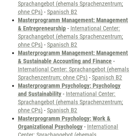
Sprachangebot (ehemals Sprachenzentrum;
ohne CPs)
-
Spanisch B2
Masterprogramm Management: Management
& Entrepreneurship
-
International Center:
Sprachangebot (ehemals Sprachenzentrum;
ohne CPs)
-
Spanisch B2
Masterprogramm Management: Management
& Sustainable Accounting and Finance
-
International Center: Sprachangebot (ehemals
Sprachenzentrum; ohne CPs)
-
Spanisch B2
Masterprogramm Psychology: Psychology
and Sustainability
-
International Center:
Sprachangebot (ehemals Sprachenzentrum;
ohne CPs)
-
Spanisch B2
Masterprogramm Psychology: Work &
Organizational Psychology
-
International
Center: Sprachangebot (ehemals