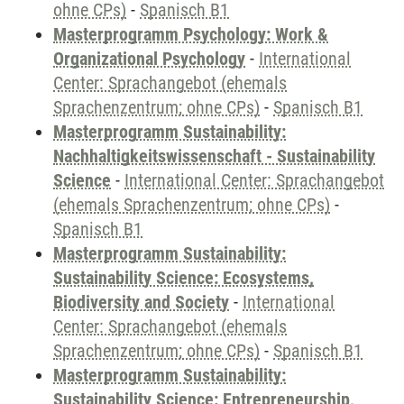
ohne CPs)
-
Spanisch B1
Masterprogramm Psychology: Work &
Organizational Psychology
-
International
Center: Sprachangebot (ehemals
Sprachenzentrum; ohne CPs)
-
Spanisch B1
Masterprogramm Sustainability:
Nachhaltigkeitswissenschaft - Sustainability
Science
-
International Center: Sprachangebot
(ehemals Sprachenzentrum; ohne CPs)
-
Spanisch B1
Masterprogramm Sustainability:
Sustainability Science: Ecosystems,
Biodiversity and Society
-
International
Center: Sprachangebot (ehemals
Sprachenzentrum; ohne CPs)
-
Spanisch B1
Masterprogramm Sustainability:
Sustainability Science: Entrepreneurship,