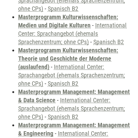
Sprachangebot (ehemals Sprachenzentrum;
ohne CPs)
-
Spanisch B2
Masterprogramm Kulturwissenschaften:
Medien und Digitale Kulturen
-
International
Center: Sprachangebot (ehemals
Sprachenzentrum; ohne CPs)
-
Spanisch B2
Masterprogramm Kulturwissenschaften:
Theorie und Geschichte der Moderne
(auslaufend)
-
International Center:
Sprachangebot (ehemals Sprachenzentrum;
ohne CPs)
-
Spanisch B2
Masterprogramm Management: Management
& Data Science
-
International Center:
Sprachangebot (ehemals Sprachenzentrum;
ohne CPs)
-
Spanisch B2
Masterprogramm Management: Management
& Engineering
-
International Center: