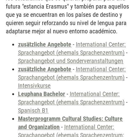
futura "estancia Erasmus" y también para aquellos
que ya se encuentran en los países de destino y
quieren seguir reforzando su nivel de lengua para
adaptarse mejor al nuevo entorno académico.
zusätzliche Angebote
-
International Center:
Sprachangebot (ehemals Sprachenzentrum)
-
Sprachangebot und Sonderveranstaltungen
zusätzliche Angebote
-
International Center:
Sprachangebot (ehemals Sprachenzentrum)
-
Intensivkurse
Leuphana Bachelor
-
International Center:
Sprachangebot (ehemals Sprachenzentrum)
-
Spanisch B1
Masterprogramm Cultural Studies: Culture
and Organization
-
International Center:
Sprachangebot (ehemals Sprachenzentrum;