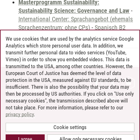
Masterprogramm Sustainability:
Sustainability Science: Governance and Law
-
International Center: Sprachangebot (ehemals
Sprachenzentrum; ohne CPs)
-
Spanisch B2
We use cookies that are used by the analytics service Google
Analytics which store personal user data. In addition, we
transmit further personal data to video services (YouTube,
Andreea Tribel
/
30.06.2024
Vimeo) in order to show you embedded videos. This data is
transmitted to the USA, among other countries. However, the
European Court of Justice has deemed the level of data
protection in the USA, measured against EU standards, to be
CONTACT
insufficient. There is also the possibility that your data may
LEUPHANA AS EMPLOYER
then be processed by US authorities. If you click on "Use only
INTRANET
necessary cookies", the transmission described above will
not take place. For more information, please refer to our
SITE NOTICE
privacy policy
.
PRIVACY POLICY
ACCESSIBILITY
Cookie settings
COOKIE SETTINGS
I agree
Allow only necessary cookies