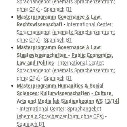
Sprachangebot (ehemals Sprachenzentrum;
ohne CPs)
-
Spanisch B1
Masterprogramm Governance & Law:
Rechtswissenschaft
-
International Center:
Sprachangebot (ehemals Sprachenzentrum;
ohne CPs)
-
Spanisch B1
Masterprogramm Governance & Law:
Staatswissenschaften - Public Economics,
Law and Politics
-
International Center:
Sprachangebot (ehemals Sprachenzentrum;
ohne CPs)
-
Spanisch B1
Masterprogramm Humanities & Social
Sciences: Kulturwissenschaften - Culture,
Arts and Media [ab Studienbeginn WS 13/14]
-
International Center: Sprachangebot
(ehemals Sprachenzentrum; ohne CPs)
-
Spanisch B1