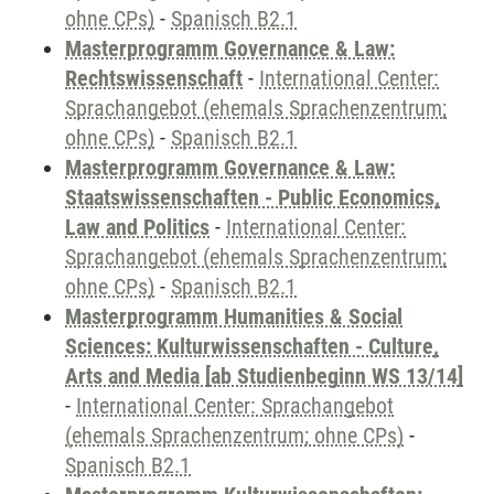
ohne CPs)
-
Spanisch B2.1
Masterprogramm Governance & Law:
Rechtswissenschaft
-
International Center:
Sprachangebot (ehemals Sprachenzentrum;
ohne CPs)
-
Spanisch B2.1
Masterprogramm Governance & Law:
Staatswissenschaften - Public Economics,
Law and Politics
-
International Center:
Sprachangebot (ehemals Sprachenzentrum;
ohne CPs)
-
Spanisch B2.1
Masterprogramm Humanities & Social
Sciences: Kulturwissenschaften - Culture,
Arts and Media [ab Studienbeginn WS 13/14]
-
International Center: Sprachangebot
(ehemals Sprachenzentrum; ohne CPs)
-
Spanisch B2.1