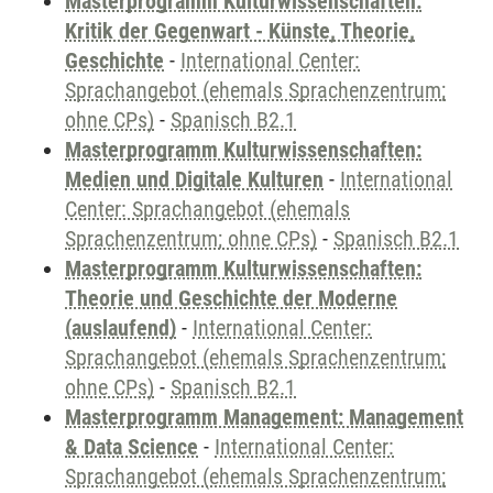
Masterprogramm Kulturwissenschaften:
Kritik der Gegenwart - Künste, Theorie,
Geschichte
-
International Center:
Sprachangebot (ehemals Sprachenzentrum;
ohne CPs)
-
Spanisch B2.1
Masterprogramm Kulturwissenschaften:
Medien und Digitale Kulturen
-
International
Center: Sprachangebot (ehemals
Sprachenzentrum; ohne CPs)
-
Spanisch B2.1
Masterprogramm Kulturwissenschaften:
Theorie und Geschichte der Moderne
(auslaufend)
-
International Center:
Sprachangebot (ehemals Sprachenzentrum;
ohne CPs)
-
Spanisch B2.1
Masterprogramm Management: Management
& Data Science
-
International Center:
Sprachangebot (ehemals Sprachenzentrum;