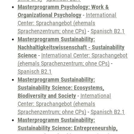
Masterprogramm Psychology: Work &
Organizational Psychology
-
International
Center: Sprachangebot (ehemals
Sprachenzentrum; ohne CPs)
-
Spanisch B2.1
Masterprogramm Sustainability:
Nachhaltigkeitswissenschaft - Sustainability
Science
-
International Center: Sprachangebot
(ehemals Sprachenzentrum; ohne CPs)
-
Spanisch B2.1
Masterprogramm Sustainability:
Sustainability Science: Ecosystems,
Biodiversity and Society
-
International
Center: Sprachangebot (ehemals
Sprachenzentrum; ohne CPs)
-
Spanisch B2.1
Masterprogramm Sustainability:
Sustainability Science: Entrepreneurship,