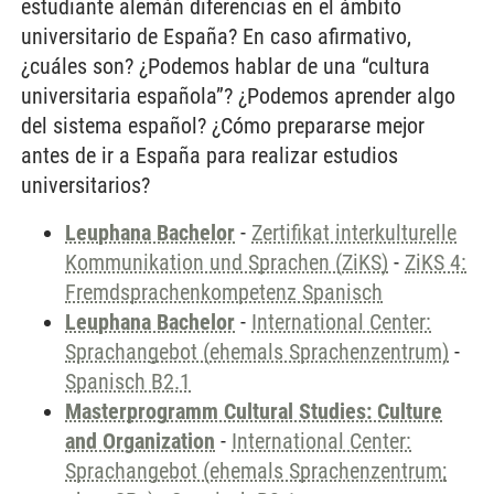
estudiante alemán diferencias en el ámbito
universitario de España? En caso afirmativo,
¿cuáles son? ¿Podemos hablar de una “cultura
universitaria española”? ¿Podemos aprender algo
del sistema español? ¿Cómo prepararse mejor
antes de ir a España para realizar estudios
universitarios?
Leuphana Bachelor
-
Zertifikat interkulturelle
Kommunikation und Sprachen (ZiKS)
-
ZiKS 4:
Fremdsprachenkompetenz Spanisch
Leuphana Bachelor
-
International Center:
Sprachangebot (ehemals Sprachenzentrum)
-
Spanisch B2.1
Masterprogramm Cultural Studies: Culture
and Organization
-
International Center:
Sprachangebot (ehemals Sprachenzentrum;