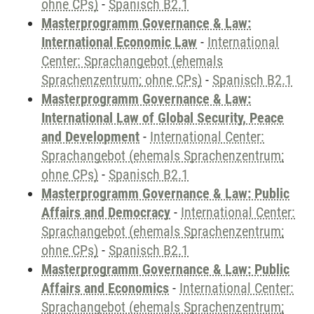
ohne CPs)
-
Spanisch B2.1
Masterprogramm Governance & Law:
International Economic Law
-
International
Center: Sprachangebot (ehemals
Sprachenzentrum; ohne CPs)
-
Spanisch B2.1
Masterprogramm Governance & Law:
International Law of Global Security, Peace
and Development
-
International Center:
Sprachangebot (ehemals Sprachenzentrum;
ohne CPs)
-
Spanisch B2.1
Masterprogramm Governance & Law: Public
Affairs and Democracy
-
International Center:
Sprachangebot (ehemals Sprachenzentrum;
ohne CPs)
-
Spanisch B2.1
Masterprogramm Governance & Law: Public
Affairs and Economics
-
International Center:
Sprachangebot (ehemals Sprachenzentrum;