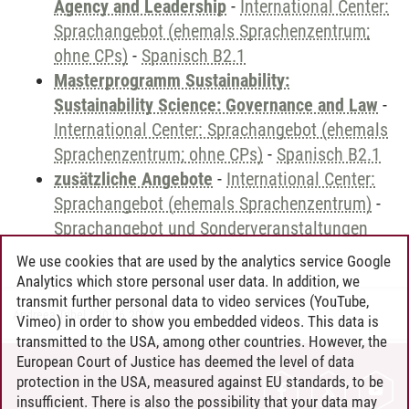
Agency and Leadership
-
International Center:
Sprachangebot (ehemals Sprachenzentrum;
ohne CPs)
-
Spanisch B2.1
Masterprogramm Sustainability:
Sustainability Science: Governance and Law
-
International Center: Sprachangebot (ehemals
Sprachenzentrum; ohne CPs)
-
Spanisch B2.1
zusätzliche Angebote
-
International Center:
Sprachangebot (ehemals Sprachenzentrum)
-
Sprachangebot und Sonderveranstaltungen
We use cookies that are used by the analytics service Google
Analytics which store personal user data. In addition, we
transmit further personal data to video services (YouTube,
Andreea Tribel
/
30.06.2024
Vimeo) in order to show you embedded videos. This data is
transmitted to the USA, among other countries. However, the
European Court of Justice has deemed the level of data
protection in the USA, measured against EU standards, to be
CONTACT
insufficient. There is also the possibility that your data may