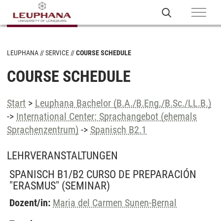
LEUPHANA
SERVICE
COURSE SCHEDULE
COURSE SCHEDULE
Start
>
Leuphana Bachelor (B.A./B.Eng./B.Sc./LL.B.)
->
International Center: Sprachangebot (ehemals
Sprachenzentrum)
->
Spanisch B2.1
LEHRVERANSTALTUNGEN
SPANISCH B1/B2 CURSO DE PREPARACIÓN
"ERASMUS"
(SEMINAR)
Dozent/in:
Maria del Carmen Sunen-Bernal