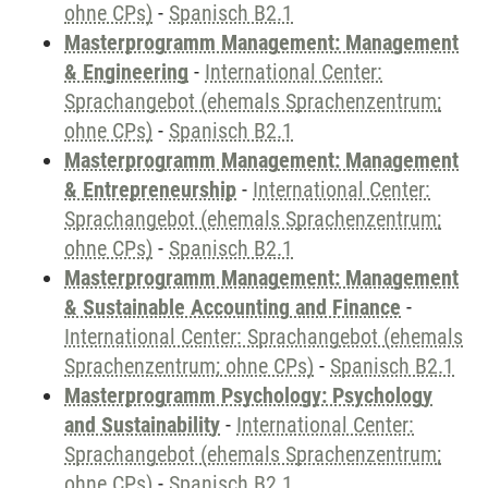
ohne CPs)
-
Spanisch B2.1
Masterprogramm Management: Management
& Engineering
-
International Center:
Sprachangebot (ehemals Sprachenzentrum;
ohne CPs)
-
Spanisch B2.1
Masterprogramm Management: Management
& Entrepreneurship
-
International Center:
Sprachangebot (ehemals Sprachenzentrum;
ohne CPs)
-
Spanisch B2.1
Masterprogramm Management: Management
& Sustainable Accounting and Finance
-
International Center: Sprachangebot (ehemals
Sprachenzentrum; ohne CPs)
-
Spanisch B2.1
Masterprogramm Psychology: Psychology
and Sustainability
-
International Center:
Sprachangebot (ehemals Sprachenzentrum;
ohne CPs)
-
Spanisch B2.1