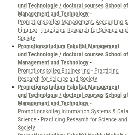
und Technologie / doctoral courses School of
Management and Technology
-
Promotionskolleg Management, Accounting &
Finance
-
Practicing Research for Science and
Society
Promotionsstudium Fakultät Management
und Technologie / doctoral courses School of
Management and Technology
-
Promotionskolleg Engineering
-
Practicing
Research for Science and Society
Promotionsstudium Fakultät Management
und Technologie / doctoral courses School of
Management and Technology
-
Promotionskolleg Information Systems & Data
Science
-
Practicing Research for Science and
Society