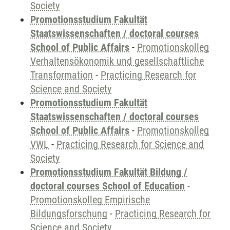
Society
Promotionsstudium Fakultät
Staatswissenschaften / doctoral courses
School of Public Affairs
-
Promotionskolleg
Verhaltensökonomik und gesellschaftliche
Transformation
-
Practicing Research for
Science and Society
Promotionsstudium Fakultät
Staatswissenschaften / doctoral courses
School of Public Affairs
-
Promotionskolleg
VWL
-
Practicing Research for Science and
Society
Promotionsstudium Fakultät Bildung /
doctoral courses School of Education
-
Promotionskolleg Empirische
Bildungsforschung
-
Practicing Research for
Science and Society