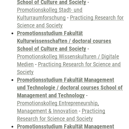
School of Culture and Society
-
Promotionskolleg Stadt- und
Kulturraumforschung
-
Practicing Research for
Science and Society
Promotionsstudium Fakultät
Kulturwissenschaften / doctoral courses
School of Culture and Society
-
Promotionskolleg Wissenskulturen / Digitale
Medien
-
Practicing Research for Science and
Society
Promotionsstudium Fakultät Management
und Technologie / doctoral courses School of
Management and Technology
-
Promotionskolleg Entrepreneurship,
Management & Innovation
-
Practicing
Research for Science and Society
Promotionsstudium Fakultät Management