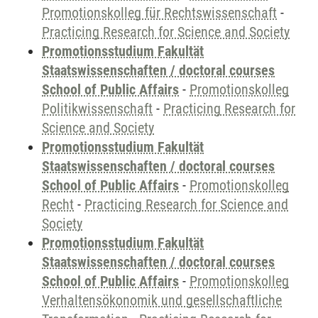
Promotionskolleg für Rechtswissenschaft
-
Practicing Research for Science and Society
Promotionsstudium Fakultät
Staatswissenschaften / doctoral courses
School of Public Affairs
-
Promotionskolleg
Politikwissenschaft
-
Practicing Research for
Science and Society
Promotionsstudium Fakultät
Staatswissenschaften / doctoral courses
School of Public Affairs
-
Promotionskolleg
Recht
-
Practicing Research for Science and
Society
Promotionsstudium Fakultät
Staatswissenschaften / doctoral courses
School of Public Affairs
-
Promotionskolleg
Verhaltensökonomik und gesellschaftliche