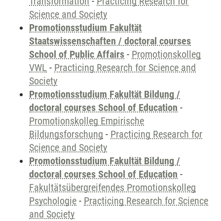
Transformation
-
Practicing Research for
Science and Society
Promotionsstudium Fakultät
Staatswissenschaften / doctoral courses
School of Public Affairs
-
Promotionskolleg
VWL
-
Practicing Research for Science and
Society
Promotionsstudium Fakultät Bildung /
doctoral courses School of Education
-
Promotionskolleg Empirische
Bildungsforschung
-
Practicing Research for
Science and Society
Promotionsstudium Fakultät Bildung /
doctoral courses School of Education
-
Fakultätsübergreifendes Promotionskolleg
Psychologie
-
Practicing Research for Science
and Society