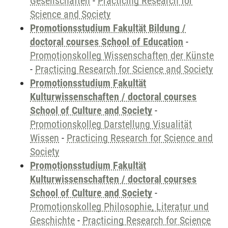
Gesellschaften
-
Practicing Research for
Science and Society
Promotionsstudium Fakultät Bildung /
doctoral courses School of Education
-
Promotionskolleg Wissenschaften der Künste
-
Practicing Research for Science and Society
Promotionsstudium Fakultät
Kulturwissenschaften / doctoral courses
School of Culture and Society
-
Promotionskolleg Darstellung Visualität
Wissen
-
Practicing Research for Science and
Society
Promotionsstudium Fakultät
Kulturwissenschaften / doctoral courses
School of Culture and Society
-
Promotionskolleg Philosophie, Literatur und
Geschichte
-
Practicing Research for Science