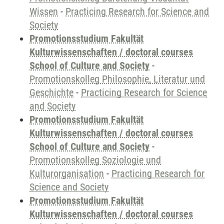
Wissen
-
Practicing Research for Science and
Society
Promotionsstudium Fakultät
Kulturwissenschaften / doctoral courses
School of Culture and Society
-
Promotionskolleg Philosophie, Literatur und
Geschichte
-
Practicing Research for Science
and Society
Promotionsstudium Fakultät
Kulturwissenschaften / doctoral courses
School of Culture and Society
-
Promotionskolleg Soziologie und
Kulturorganisation
-
Practicing Research for
Science and Society
Promotionsstudium Fakultät
Kulturwissenschaften / doctoral courses