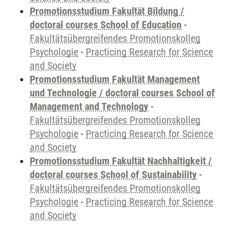
Promotionsstudium Fakultät Bildung /
doctoral courses School of Education
-
Fakultätsübergreifendes Promotionskolleg
Psychologie
-
Practicing Research for Science
and Society
Promotionsstudium Fakultät Management
und Technologie / doctoral courses School of
Management and Technology
-
Fakultätsübergreifendes Promotionskolleg
Psychologie
-
Practicing Research for Science
and Society
Promotionsstudium Fakultät Nachhaltigkeit /
doctoral courses School of Sustainability
-
Fakultätsübergreifendes Promotionskolleg
Psychologie
-
Practicing Research for Science
and Society