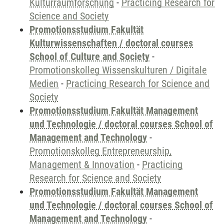
Kulturraumforschung
-
Practicing Research for
Science and Society
Promotionsstudium Fakultät
Kulturwissenschaften / doctoral courses
School of Culture and Society
-
Promotionskolleg Wissenskulturen / Digitale
Medien
-
Practicing Research for Science and
Society
Promotionsstudium Fakultät Management
und Technologie / doctoral courses School of
Management and Technology
-
Promotionskolleg Entrepreneurship,
Management & Innovation
-
Practicing
Research for Science and Society
Promotionsstudium Fakultät Management
und Technologie / doctoral courses School of
Management and Technology
-