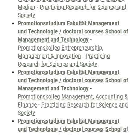
Medien
-
Practicing Research for Science and
Society
Promotionsstudium Fakultät Management
und Technologie / doctoral courses School of
Management and Technology
-
Promotionskolleg Entrepreneurship,
Management & Innovation
-
Practicing
Research for Science and Society
Promotionsstudium Fakultät Management
und Technologie / doctoral courses School of
Management and Technology
-
Promotionskolleg Management, Accounting &
Finance
-
Practicing Research for Science and
Society
Promotionsstudium Fakultät Management
und Technologie / doctoral courses School of