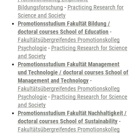
Bildungsforschung
-
Practicing Research for
Science and Society
Promotionsstudium Fakultät Bildung /
doctoral courses School of Education
-
Fakultätsübergreifendes Promotionskolleg
Psychologie
-
Practicing Research for Science
and Society
Promotionsstudium Fakultät Management
und Technologie / doctoral courses School of
Management and Technology
-
Fakultätsübergreifendes Promotionskolleg
Psychologie
-
Practicing Research for Science
and Society
Promotionsstudium Fakultät Nachhaltigkeit /
doctoral courses School of Sustainability
-
Fakultätsübergreifendes Promotionskolleg