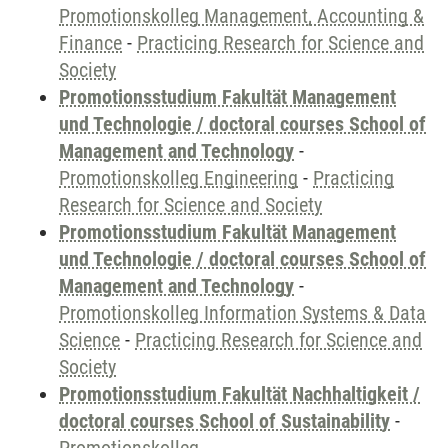
Promotionskolleg Management, Accounting &
Finance
-
Practicing Research for Science and
Society
Promotionsstudium Fakultät Management
und Technologie / doctoral courses School of
Management and Technology
-
Promotionskolleg Engineering
-
Practicing
Research for Science and Society
Promotionsstudium Fakultät Management
und Technologie / doctoral courses School of
Management and Technology
-
Promotionskolleg Information Systems & Data
Science
-
Practicing Research for Science and
Society
Promotionsstudium Fakultät Nachhaltigkeit /
doctoral courses School of Sustainability
-