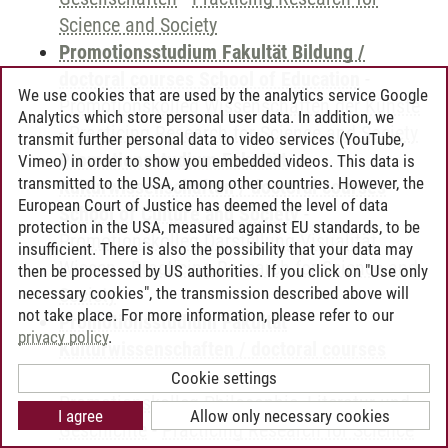
Science and Society
Promotionsstudium Fakultät Bildung /
doctoral courses School of Education
-
We use cookies that are used by the analytics service Google
Promotionskolleg Wissenschaften der Künste
Analytics which store personal user data. In addition, we
-
Practicing Research for Science and Society
transmit further personal data to video services (YouTube,
Promotionsstudium Fakultät
Vimeo) in order to show you embedded videos. This data is
transmitted to the USA, among other countries. However, the
Kulturwissenschaften / doctoral courses
European Court of Justice has deemed the level of data
School of Culture and Society
-
protection in the USA, measured against EU standards, to be
Promotionskolleg Darstellung Visualität
insufficient. There is also the possibility that your data may
Wissen
-
Practicing Research for Science and
then be processed by US authorities. If you click on "Use only
necessary cookies", the transmission described above will
Society
not take place. For more information, please refer to our
Promotionsstudium Fakultät
privacy policy
.
Kulturwissenschaften / doctoral courses
School of Culture and Society
-
Cookie settings
Promotionskolleg Philosophie, Literatur und
I agree
Allow only necessary cookies
Geschichte
-
Practicing Research for Science