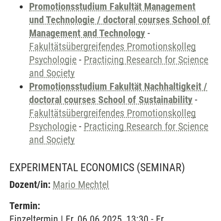
Promotionsstudium Fakultät Management
und Technologie / doctoral courses School of
Management and Technology
-
Fakultätsübergreifendes Promotionskolleg
Psychologie
-
Practicing Research for Science
and Society
Promotionsstudium Fakultät Nachhaltigkeit /
doctoral courses School of Sustainability
-
Fakultätsübergreifendes Promotionskolleg
Psychologie
-
Practicing Research for Science
and Society
EXPERIMENTAL ECONOMICS
(SEMINAR)
Dozent/in:
Mario Mechtel
Termin:
Einzeltermin | Fr, 06.06.2025, 13:30 - Fr,