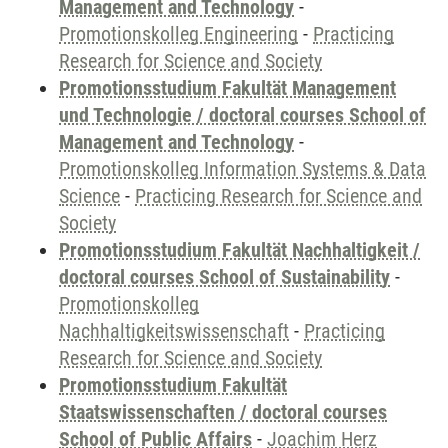
Management and Technology
-
Promotionskolleg Engineering
-
Practicing
Research for Science and Society
Promotionsstudium Fakultät Management
und Technologie / doctoral courses School of
Management and Technology
-
Promotionskolleg Information Systems & Data
Science
-
Practicing Research for Science and
Society
Promotionsstudium Fakultät Nachhaltigkeit /
doctoral courses School of Sustainability
-
Promotionskolleg
Nachhaltigkeitswissenschaft
-
Practicing
Research for Science and Society
Promotionsstudium Fakultät
Staatswissenschaften / doctoral courses
School of Public Affairs
-
Joachim Herz