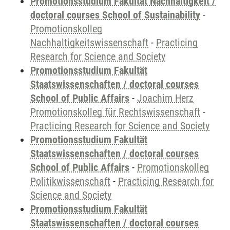
Promotionsstudium Fakultät Nachhaltigkeit /
doctoral courses School of Sustainability
-
Promotionskolleg
Nachhaltigkeitswissenschaft
-
Practicing
Research for Science and Society
Promotionsstudium Fakultät
Staatswissenschaften / doctoral courses
School of Public Affairs
-
Joachim Herz
Promotionskolleg für Rechtswissenschaft
-
Practicing Research for Science and Society
Promotionsstudium Fakultät
Staatswissenschaften / doctoral courses
School of Public Affairs
-
Promotionskolleg
Politikwissenschaft
-
Practicing Research for
Science and Society
Promotionsstudium Fakultät
Staatswissenschaften / doctoral courses