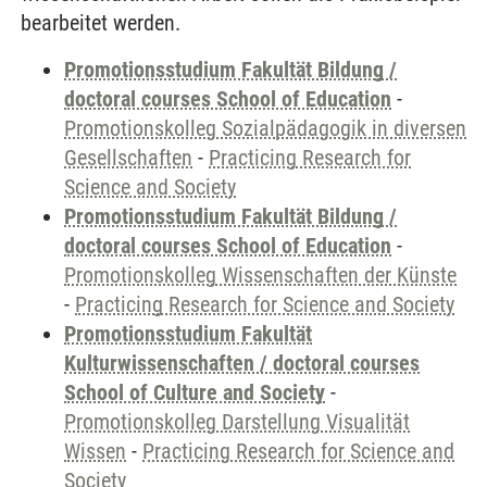
bearbeitet werden.
Promotionsstudium Fakultät Bildung /
doctoral courses School of Education
-
Promotionskolleg Sozialpädagogik in diversen
Gesellschaften
-
Practicing Research for
Science and Society
Promotionsstudium Fakultät Bildung /
doctoral courses School of Education
-
Promotionskolleg Wissenschaften der Künste
-
Practicing Research for Science and Society
Promotionsstudium Fakultät
Kulturwissenschaften / doctoral courses
School of Culture and Society
-
Promotionskolleg Darstellung Visualität
Wissen
-
Practicing Research for Science and
Society