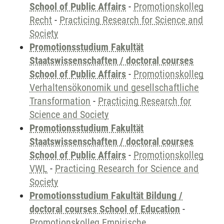
School of Public Affairs
-
Promotionskolleg
Recht
-
Practicing Research for Science and
Society
Promotionsstudium Fakultät
Staatswissenschaften / doctoral courses
School of Public Affairs
-
Promotionskolleg
Verhaltensökonomik und gesellschaftliche
Transformation
-
Practicing Research for
Science and Society
Promotionsstudium Fakultät
Staatswissenschaften / doctoral courses
School of Public Affairs
-
Promotionskolleg
VWL
-
Practicing Research for Science and
Society
Promotionsstudium Fakultät Bildung /
doctoral courses School of Education
-
Promotionskolleg Empirische