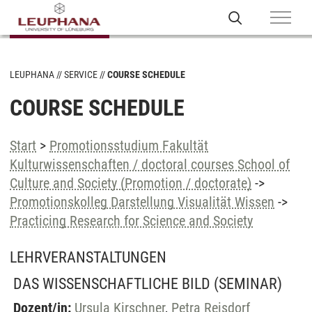
LEUPHANA
SERVICE
COURSE SCHEDULE
COURSE SCHEDULE
Start
>
Promotionsstudium Fakultät
Kulturwissenschaften / doctoral courses School of
Culture and Society (Promotion / doctorate)
->
Promotionskolleg Darstellung Visualität Wissen
->
Practicing Research for Science and Society
LEHRVERANSTALTUNGEN
DAS WISSENSCHAFTLICHE BILD
(SEMINAR)
Dozent/in:
Ursula Kirschner
,
Petra Reisdorf