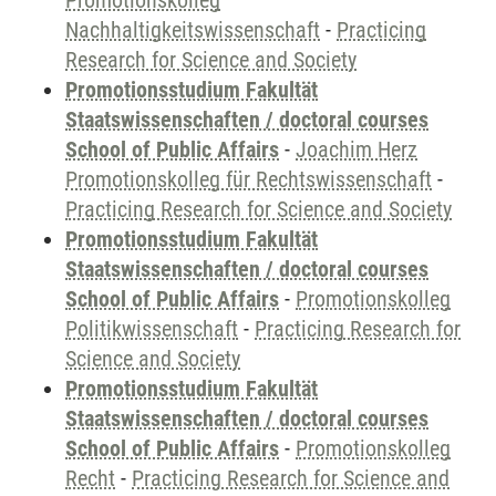
Promotionskolleg
Nachhaltigkeitswissenschaft
-
Practicing
Research for Science and Society
Promotionsstudium Fakultät
Staatswissenschaften / doctoral courses
School of Public Affairs
-
Joachim Herz
Promotionskolleg für Rechtswissenschaft
-
Practicing Research for Science and Society
Promotionsstudium Fakultät
Staatswissenschaften / doctoral courses
School of Public Affairs
-
Promotionskolleg
Politikwissenschaft
-
Practicing Research for
Science and Society
Promotionsstudium Fakultät
Staatswissenschaften / doctoral courses
School of Public Affairs
-
Promotionskolleg
Recht
-
Practicing Research for Science and