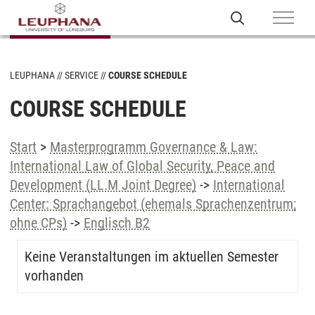
LEUPHANA
SERVICE
COURSE SCHEDULE
COURSE SCHEDULE
Start
>
Masterprogramm Governance & Law:
International Law of Global Security, Peace and
Development (LL.M Joint Degree)
->
International
Center: Sprachangebot (ehemals Sprachenzentrum;
ohne CPs)
->
Englisch B2
Keine Veranstaltungen im aktuellen Semester
vorhanden