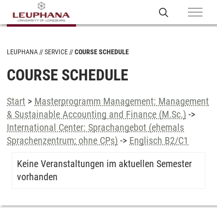
LEUPHANA
SERVICE
COURSE SCHEDULE
COURSE SCHEDULE
Start
>
Masterprogramm Management: Management
& Sustainable Accounting and Finance (M.Sc.)
->
International Center: Sprachangebot (ehemals
Sprachenzentrum; ohne CPs)
->
Englisch B2/C1
Keine Veranstaltungen im aktuellen Semester
vorhanden