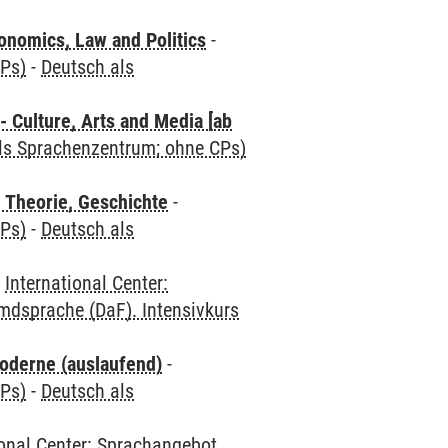
nomics, Law and Politics
-
CPs)
-
Deutsch als
 Culture, Arts and Media [ab
als Sprachenzentrum; ohne CPs)
 Theorie, Geschichte
-
CPs)
-
Deutsch als
-
International Center:
mdsprache (DaF). Intensivkurs
oderne (auslaufend)
-
CPs)
-
Deutsch als
ional Center: Sprachangebot