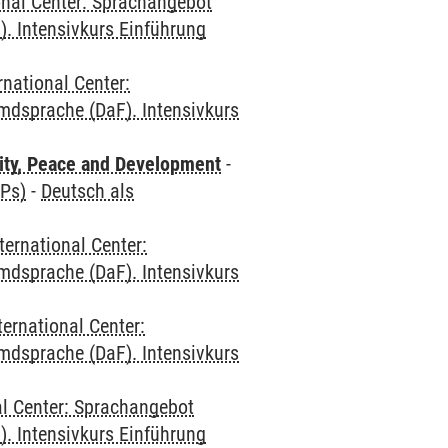
onal Center: Sprachangebot
. Intensivkurs Einführung
rnational Center:
mdsprache (DaF). Intensivkurs
ity, Peace and Development
-
CPs)
-
Deutsch als
ternational Center:
mdsprache (DaF). Intensivkurs
ternational Center:
mdsprache (DaF). Intensivkurs
al Center: Sprachangebot
. Intensivkurs Einführung