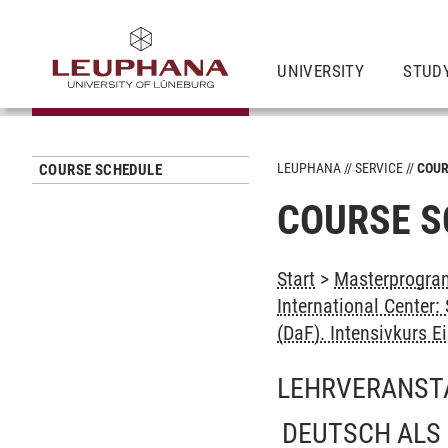
UNIVERSITY
STUD
LEUPHANA
SERVICE
COUR
COURSE SCHEDULE
COURSE S
Start
>
Masterprogram
International Center
(DaF). Intensivkurs E
LEHRVERANST
DEUTSCH ALS 