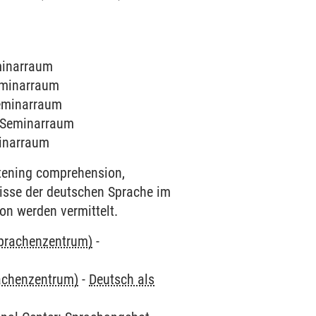
eminarraum
Seminarraum
Seminarraum
5 Seminarraum
minarraum
stening comprehension,
isse der deutschen Sprache im
on werden vermittelt.
Sprachenzentrum)
-
rachenzentrum)
-
Deutsch als