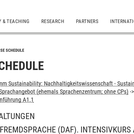
Y & TEACHING
RESEARCH
PARTNERS
INTERNAT
SE SCHEDULE
CHEDULE
m Sustainability: Nachhaltigkeitswissenschaft - Sustain
: Sprachangebot (ehemals Sprachenzentrum; ohne CPs)
-
inführung A1.1
ALTUNGEN
FREMDSPRACHE (DAF). INTENSIVKURS 