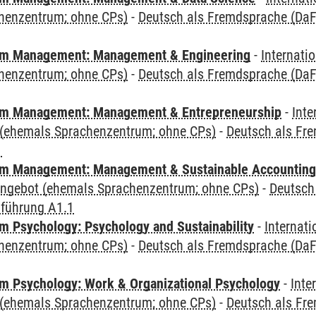
henzentrum; ohne CPs)
-
Deutsch als Fremdsprache (DaF)
m Management: Management & Engineering
-
Internati
henzentrum; ohne CPs)
-
Deutsch als Fremdsprache (DaF)
m Management: Management & Entrepreneurship
-
Inte
(ehemals Sprachenzentrum; ohne CPs)
-
Deutsch als Fre
1
m Management: Management & Sustainable Accounting
angebot (ehemals Sprachenzentrum; ohne CPs)
-
Deutsch
nführung A1.1
 Psychology: Psychology and Sustainability
-
Internat
henzentrum; ohne CPs)
-
Deutsch als Fremdsprache (DaF)
 Psychology: Work & Organizational Psychology
-
Inte
(ehemals Sprachenzentrum; ohne CPs)
-
Deutsch als Fre