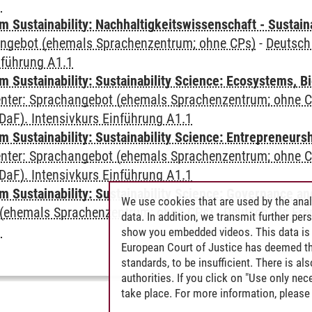
1
Sustainability: Nachhaltigkeitswissenschaft - Sustaina
angebot (ehemals Sprachenzentrum; ohne CPs)
-
Deutsch
nführung A1.1
Sustainability: Sustainability Science: Ecosystems, Bi
Center: Sprachangebot (ehemals Sprachenzentrum; ohne 
aF). Intensivkurs Einführung A1.1
 Sustainability: Sustainability Science: Entrepreneurs
Center: Sprachangebot (ehemals Sprachenzentrum; ohne 
aF). Intensivkurs Einführung A1.1
 Sustainability: Sustainability Science: Governance a
We use cookies that are used by the anal
(ehemals Sprachenzentrum; ohne CPs)
-
Deutsch als Fre
data. In addition, we transmit further pe
1
show you embedded videos. This data is 
European Court of Justice has deemed th
standards, to be insufficient. There is a
authorities. If you click on "Use only ne
take place. For more information, please 