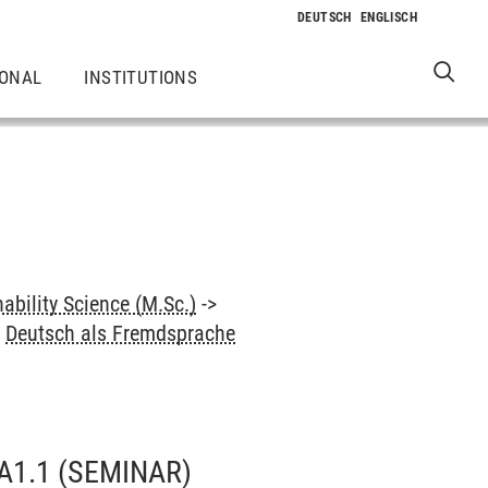
IONAL
INSTITUTIONS
ability Science (M.Sc.)
->
>
Deutsch als Fremdsprache
A1.1
(SEMINAR)