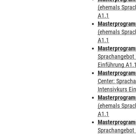
(ehemals Sprac
A1.1
Masterprogram
(ehemals Sprac
A1.1
Masterprogram
Sprachangebot 
Einführung A1.
Masterprogram
Center: Sprach
Intensivkurs Ei
Masterprogramm
(ehemals Sprac
A1.1
Masterprogramm
Sprachangebot 