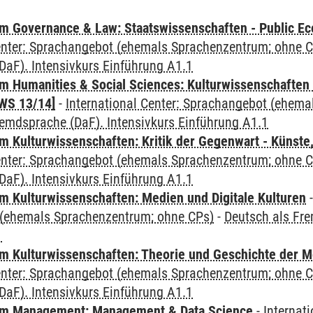
 Governance & Law: Staatswissenschaften - Public Eco
Center: Sprachangebot (ehemals Sprachenzentrum; ohne 
aF). Intensivkurs Einführung A1.1
 Humanities & Social Sciences: Kulturwissenschaften -
WS 13/14]
-
International Center: Sprachangebot (ehem
remdsprache (DaF). Intensivkurs Einführung A1.1
 Kulturwissenschaften: Kritik der Gegenwart - Künste,
Center: Sprachangebot (ehemals Sprachenzentrum; ohne 
aF). Intensivkurs Einführung A1.1
 Kulturwissenschaften: Medien und Digitale Kulturen
(ehemals Sprachenzentrum; ohne CPs)
-
Deutsch als Fre
1
 Kulturwissenschaften: Theorie und Geschichte der M
Center: Sprachangebot (ehemals Sprachenzentrum; ohne 
aF). Intensivkurs Einführung A1.1
m Management: Management & Data Science
-
Internat