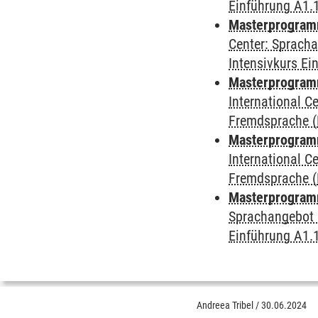
Einführung A1.
Masterprogramm 
Center: Sprach
Intensivkurs Ei
Masterprogramm 
International 
Fremdsprache (D
Masterprogramm
International 
Fremdsprache (D
Masterprogramm
Sprachangebot 
Einführung A1.
Andreea Tribel
/
30.06.2024