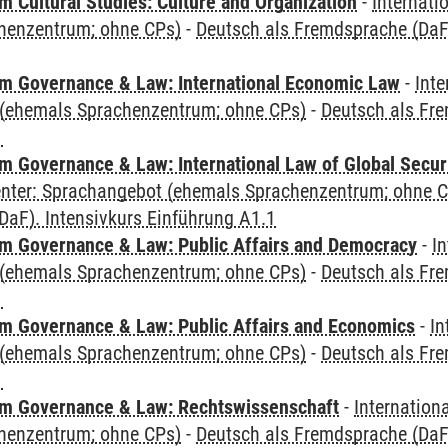
 Cultural Studies: Culture and Organization
-
Internati
henzentrum; ohne CPs)
-
Deutsch als Fremdsprache (DaF)
 Governance & Law: International Economic Law
-
Inte
(ehemals Sprachenzentrum; ohne CPs)
-
Deutsch als Fre
1
 Governance & Law: International Law of Global Secur
Center: Sprachangebot (ehemals Sprachenzentrum; ohne 
aF). Intensivkurs Einführung A1.1
 Governance & Law: Public Affairs and Democracy
-
In
(ehemals Sprachenzentrum; ohne CPs)
-
Deutsch als Fre
1
 Governance & Law: Public Affairs and Economics
-
In
(ehemals Sprachenzentrum; ohne CPs)
-
Deutsch als Fre
1
m Governance & Law: Rechtswissenschaft
-
Internation
henzentrum; ohne CPs)
-
Deutsch als Fremdsprache (DaF)