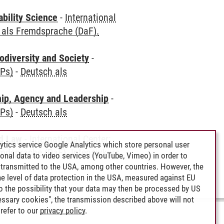
bility Science
-
International
 als Fremdsprache (DaF).
odiversity and Society
-
CPs)
-
Deutsch als
hip, Agency and Leadership
-
CPs)
-
Deutsch als
nd Law
-
International Center:
ytics service Google Analytics which store personal user
mdsprache (DaF). Intensivkurs
rsonal data to video services (YouTube, Vimeo) in order to
transmitted to the USA, among other countries. However, the
e level of data protection in the USA, measured against EU
lso the possibility that your data may then be processed by US
cessary cookies", the transmission described above will not
refer to our
privacy policy
.