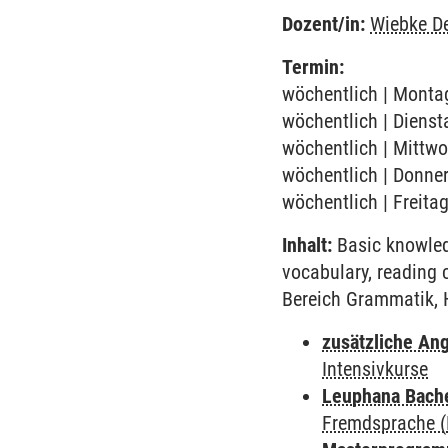
Dozent/in:
Wiebke D
Termin:
wöchentlich | Montag
wöchentlich | Dienst
wöchentlich | Mittwo
wöchentlich | Donner
wöchentlich | Freita
Inhalt:
Basic knowled
vocabulary, reading
Bereich Grammatik, 
zusätzliche An
Intensivkurse
Leuphana Bach
Fremdsprache (D