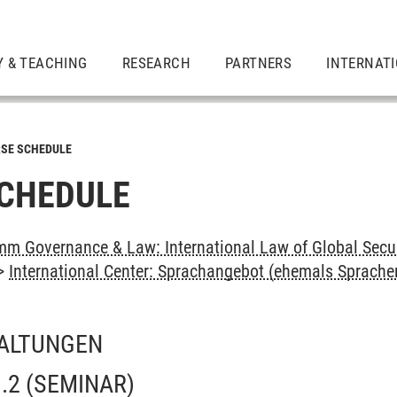
Y & TEACHING
RESEARCH
PARTNERS
INTERNAT
SE SCHEDULE
CHEDULE
m Governance & Law: International Law of Global Secu
>
International Center: Sprachangebot (ehemals Sprach
ALTUNGEN
.2
(SEMINAR)