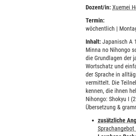
Dozent/in:
Xuemei H
Termin:
wöchentlich | Montag
Inhalt:
Japanisch A 1
Minna no Nihongo so
die Grundlagen der j
Wortschatz und einf
der Sprache in alltä
vermittelt. Die Tei
kennen, die ihnen he
Nihongo: Shokyu I (
Übersetzung & gramm
zusätzliche An
Sprachangebot 