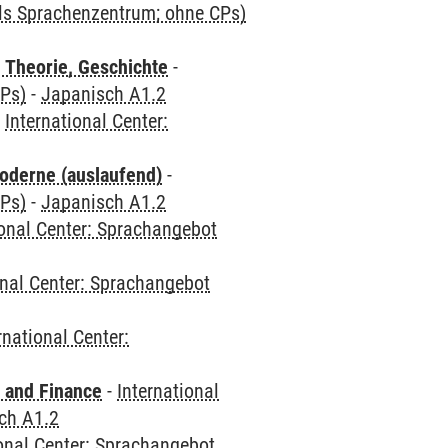
als Sprachenzentrum; ohne CPs)
 Theorie, Geschichte
-
CPs)
-
Japanisch A1.2
-
International Center:
oderne (auslaufend)
-
CPs)
-
Japanisch A1.2
ional Center: Sprachangebot
onal Center: Sprachangebot
rnational Center:
 and Finance
-
International
ch A1.2
ional Center: Sprachangebot