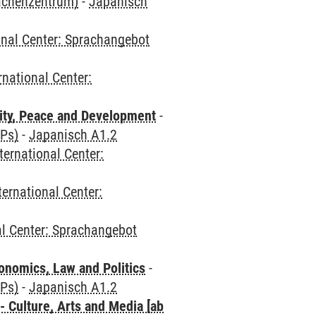
rachenzentrum)
-
Japanisch
onal Center: Sprachangebot
rnational Center:
ity, Peace and Development
-
CPs)
-
Japanisch A1.2
ternational Center:
ternational Center:
al Center: Sprachangebot
nomics, Law and Politics
-
CPs)
-
Japanisch A1.2
 Culture, Arts and Media [ab