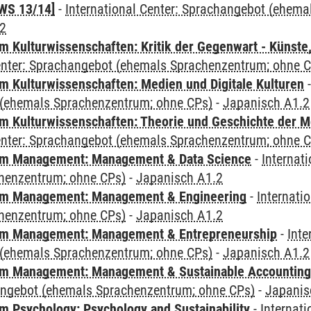
WS 13/14]
-
International Center: Sprachangebot (ehem
.2
 Kulturwissenschaften: Kritik der Gegenwart - Künste,
Center: Sprachangebot (ehemals Sprachenzentrum; ohne 
 Kulturwissenschaften: Medien und Digitale Kulturen
(ehemals Sprachenzentrum; ohne CPs)
-
Japanisch A1.2
 Kulturwissenschaften: Theorie und Geschichte der M
Center: Sprachangebot (ehemals Sprachenzentrum; ohne 
m Management: Management & Data Science
-
Internat
henzentrum; ohne CPs)
-
Japanisch A1.2
m Management: Management & Engineering
-
Internati
henzentrum; ohne CPs)
-
Japanisch A1.2
m Management: Management & Entrepreneurship
-
Inte
(ehemals Sprachenzentrum; ohne CPs)
-
Japanisch A1.2
m Management: Management & Sustainable Accounting
angebot (ehemals Sprachenzentrum; ohne CPs)
-
Japanis
 Psychology: Psychology and Sustainability
-
Internat