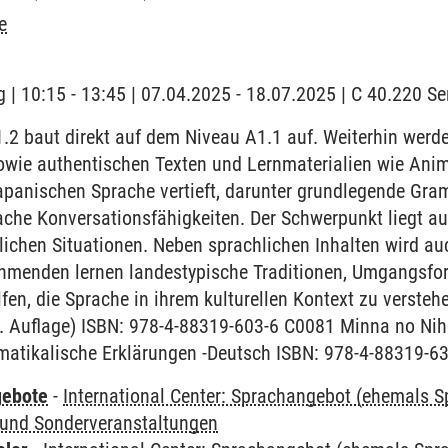
e
 | 10:15 - 13:45 | 07.04.2025 - 18.07.2025 | C 40.220 
.2 baut direkt auf dem Niveau A1.1 auf. Weiterhin werd
wie authentischen Texten und Lernmaterialien wie Anim
apanischen Sprache vertieft, darunter grundlegende Gram
ache Konversationsfähigkeiten. Der Schwerpunkt liegt a
glichen Situationen. Neben sprachlichen Inhalten wird au
lnehmenden lernen landestypische Traditionen, Umgangsf
lfen, die Sprache in ihrem kulturellen Kontext zu verste
2. Auflage) ISBN: 978-4-88319-603-6 C0081 Minna no Nih
atikalische Erklärungen -Deutsch ISBN: 978-4-88319-6
gebote
-
International Center: Sprachangebot (ehemals 
und Sonderveranstaltungen