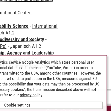
rnational Center:
bility Science
-
International
ch A1.2
odiversity and Society
-
CPs)
-
Japanisch A1.2
hip, Agency and Leadership
-
CPs)
-
Japanisch A1.2
ytics service Google Analytics which store personal user
nd Law
-
International Center:
rsonal data to video services (YouTube, Vimeo) in order to
transmitted to the USA, among other countries. However, the
e level of data protection in the USA, measured against EU
lso the possibility that your data may then be processed by US
cessary cookies", the transmission described above will not
refer to our
privacy policy
.
Cookie settings