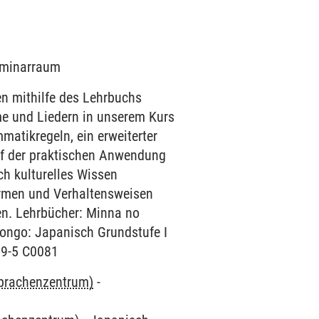
Seminarraum
en mithilfe des Lehrbuchs
e und Liedern in unserem Kurs
matikregeln, ein erweiterter
uf der praktischen Anwendung
ch kulturelles Wissen
ormen und Verhaltensweisen
hen. Lehrbücher: Minna no
ongo: Japanisch Grundstufe I
39-5 C0081
Sprachenzentrum)
-