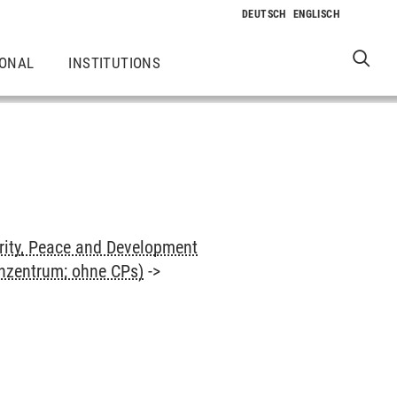
IONAL
INSTITUTIONS
rity, Peace and Development
enzentrum; ohne CPs)
->