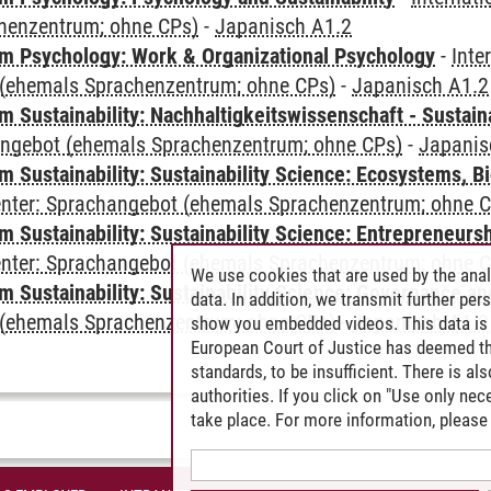
henzentrum; ohne CPs)
-
Japanisch A1.2
 Psychology: Work & Organizational Psychology
-
Inte
(ehemals Sprachenzentrum; ohne CPs)
-
Japanisch A1.2
Sustainability: Nachhaltigkeitswissenschaft - Sustaina
angebot (ehemals Sprachenzentrum; ohne CPs)
-
Japanis
Sustainability: Sustainability Science: Ecosystems, Bi
Center: Sprachangebot (ehemals Sprachenzentrum; ohne 
 Sustainability: Sustainability Science: Entrepreneurs
Center: Sprachangebot (ehemals Sprachenzentrum; ohne 
We use cookies that are used by the anal
 Sustainability: Sustainability Science: Governance a
data. In addition, we transmit further pe
(ehemals Sprachenzentrum; ohne CPs)
-
Japanisch A1.2
show you embedded videos. This data is 
European Court of Justice has deemed th
standards, to be insufficient. There is a
authorities. If you click on "Use only ne
take place. For more information, please 