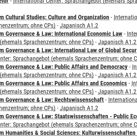
elor
-
International Center: Sprachangebot (ehemals Sp
 Cultural Studies: Culture and Organization
-
Internati
henzentrum; ohne CPs)
-
Japanisch A1.2
 Governance & Law: International Economic Law
-
Inte
(ehemals Sprachenzentrum; ohne CPs)
-
Japanisch A1.2
 Governance & Law: International Law of Global Secur
Center: Sprachangebot (ehemals Sprachenzentrum; ohne 
 Governance & Law: Public Affairs and Democracy
-
In
(ehemals Sprachenzentrum; ohne CPs)
-
Japanisch A1.2
 Governance & Law: Public Affairs and Economics
-
In
(ehemals Sprachenzentrum; ohne CPs)
-
Japanisch A1.2
m Governance & Law: Rechtswissenschaft
-
Internation
henzentrum; ohne CPs)
-
Japanisch A1.2
 Governance & Law: Staatswissenschaften - Public Eco
Center: Sprachangebot (ehemals Sprachenzentrum; ohne 
 Humanities & Social Sciences: Kulturwissenschaften -