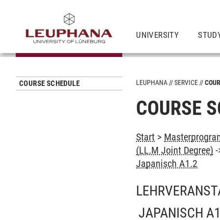
UNIVERSITY
STUD
LEUPHANA
SERVICE
COUR
COURSE SCHEDULE
COURSE S
Start
>
Masterprogram
(LL.M Joint Degree)
-
Japanisch A1.2
LEHRVERANST
JAPANISCH A1