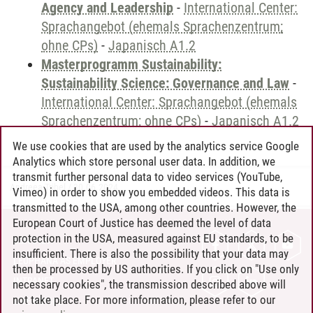
Agency and Leadership
-
International Center:
Sprachangebot (ehemals Sprachenzentrum;
ohne CPs)
-
Japanisch A1.2
Masterprogramm Sustainability:
Sustainability Science: Governance and Law
-
International Center: Sprachangebot (ehemals
Sprachenzentrum; ohne CPs)
-
Japanisch A1.2
We use cookies that are used by the analytics service Google
Analytics which store personal user data. In addition, we
transmit further personal data to video services (YouTube,
Andreea Tribel
/
30.06.2024
Vimeo) in order to show you embedded videos. This data is
transmitted to the USA, among other countries. However, the
European Court of Justice has deemed the level of data
protection in the USA, measured against EU standards, to be
CONTACT
insufficient. There is also the possibility that your data may
LEUPHANA AS EMPLOYER
then be processed by US authorities. If you click on "Use only
INTRANET
necessary cookies", the transmission described above will
not take place. For more information, please refer to our
SITE NOTICE