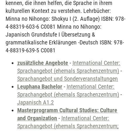
kennen, die ihnen helfen, die Sprache in ihrem
kulturellen Kontext zu verstehen. Lehrbücher:
Minna no Nihongo: Shokyu I (2. Auflage) ISBN: 978-
4-88319-603-6 C0081 Minna no Nihongo:
Japanisch Grundstufe I Übersetzung &
grammatikalische Erklärungen -Deutsch ISBN: 978-
4-88319-639-5 C0081
zusätzliche Angebote
-
International Center:
Sprachangebot (ehemals Sprachenzentrum)
-
Sprachangebot und Sonderveranstaltungen
Leuphana Bachelor
-
International Center:
Sprachangebot (ehemals Sprachenzentrum)
-
Japanisch A1.2
Masterprogramm Cultural Studies: Culture
and Organization
-
International Center:
Sprachangebot (ehemals Sprachenzentrum;