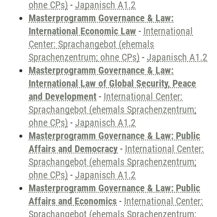
ohne CPs)
-
Japanisch A1.2
Masterprogramm Governance & Law:
International Economic Law
-
International
Center: Sprachangebot (ehemals
Sprachenzentrum; ohne CPs)
-
Japanisch A1.2
Masterprogramm Governance & Law:
International Law of Global Security, Peace
and Development
-
International Center:
Sprachangebot (ehemals Sprachenzentrum;
ohne CPs)
-
Japanisch A1.2
Masterprogramm Governance & Law: Public
Affairs and Democracy
-
International Center:
Sprachangebot (ehemals Sprachenzentrum;
ohne CPs)
-
Japanisch A1.2
Masterprogramm Governance & Law: Public
Affairs and Economics
-
International Center:
Sprachangebot (ehemals Sprachenzentrum;