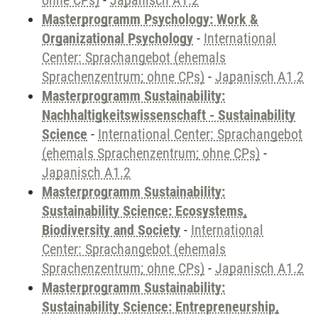
ohne CPs)
-
Japanisch A1.2
Masterprogramm Psychology: Work &
Organizational Psychology
-
International
Center: Sprachangebot (ehemals
Sprachenzentrum; ohne CPs)
-
Japanisch A1.2
Masterprogramm Sustainability:
Nachhaltigkeitswissenschaft - Sustainability
Science
-
International Center: Sprachangebot
(ehemals Sprachenzentrum; ohne CPs)
-
Japanisch A1.2
Masterprogramm Sustainability:
Sustainability Science: Ecosystems,
Biodiversity and Society
-
International
Center: Sprachangebot (ehemals
Sprachenzentrum; ohne CPs)
-
Japanisch A1.2
Masterprogramm Sustainability:
Sustainability Science: Entrepreneurship,