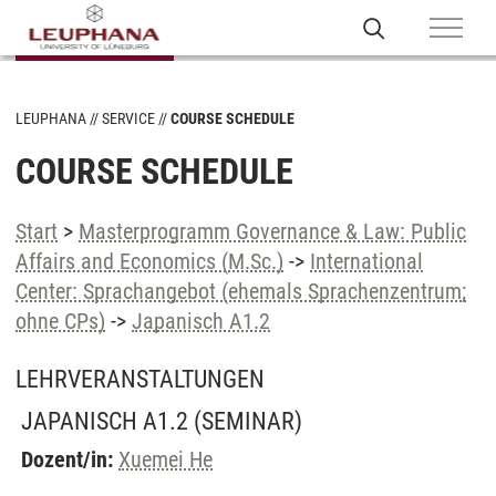
LEUPHANA
SERVICE
COURSE SCHEDULE
COURSE SCHEDULE
Start
>
Masterprogramm Governance & Law: Public
Affairs and Economics (M.Sc.)
->
International
Center: Sprachangebot (ehemals Sprachenzentrum;
ohne CPs)
->
Japanisch A1.2
LEHRVERANSTALTUNGEN
JAPANISCH A1.2
(SEMINAR)
Dozent/in:
Xuemei He