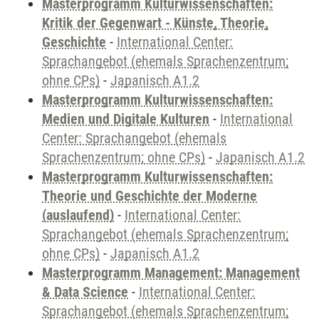
Masterprogramm Kulturwissenschaften:
Kritik der Gegenwart - Künste, Theorie,
Geschichte
-
International Center:
Sprachangebot (ehemals Sprachenzentrum;
ohne CPs)
-
Japanisch A1.2
Masterprogramm Kulturwissenschaften:
Medien und Digitale Kulturen
-
International
Center: Sprachangebot (ehemals
Sprachenzentrum; ohne CPs)
-
Japanisch A1.2
Masterprogramm Kulturwissenschaften:
Theorie und Geschichte der Moderne
(auslaufend)
-
International Center:
Sprachangebot (ehemals Sprachenzentrum;
ohne CPs)
-
Japanisch A1.2
Masterprogramm Management: Management
& Data Science
-
International Center:
Sprachangebot (ehemals Sprachenzentrum;