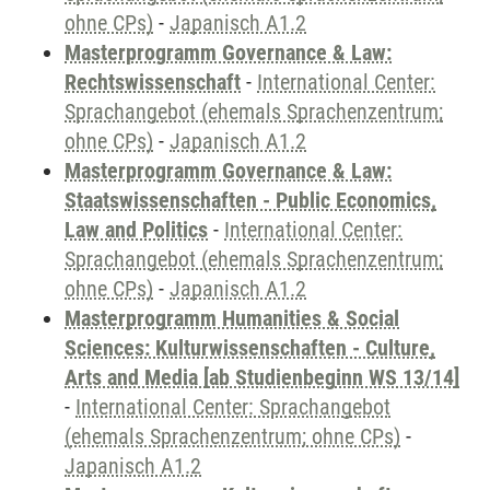
ohne CPs)
-
Japanisch A1.2
Masterprogramm Governance & Law:
Rechtswissenschaft
-
International Center:
Sprachangebot (ehemals Sprachenzentrum;
ohne CPs)
-
Japanisch A1.2
Masterprogramm Governance & Law:
Staatswissenschaften - Public Economics,
Law and Politics
-
International Center:
Sprachangebot (ehemals Sprachenzentrum;
ohne CPs)
-
Japanisch A1.2
Masterprogramm Humanities & Social
Sciences: Kulturwissenschaften - Culture,
Arts and Media [ab Studienbeginn WS 13/14]
-
International Center: Sprachangebot
(ehemals Sprachenzentrum; ohne CPs)
-
Japanisch A1.2