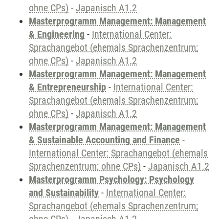
ohne CPs)
-
Japanisch A1.2
Masterprogramm Management: Management
& Engineering
-
International Center:
Sprachangebot (ehemals Sprachenzentrum;
ohne CPs)
-
Japanisch A1.2
Masterprogramm Management: Management
& Entrepreneurship
-
International Center:
Sprachangebot (ehemals Sprachenzentrum;
ohne CPs)
-
Japanisch A1.2
Masterprogramm Management: Management
& Sustainable Accounting and Finance
-
International Center: Sprachangebot (ehemals
Sprachenzentrum; ohne CPs)
-
Japanisch A1.2
Masterprogramm Psychology: Psychology
and Sustainability
-
International Center:
Sprachangebot (ehemals Sprachenzentrum;