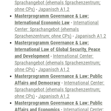
Sprachangebot (ehemals Sprachenzentrum;
ohne CPs)
-
Japanisch A1.2
Masterprogramm Governance & Law:
International Economic Law
-
International
Center: Sprachangebot (ehemals
Sprachenzentrum; ohne CPs)
-
Japanisch A1.2
Masterprogramm Governance & Law:
International Law of Global Security, Peace
and Development
-
International Center:
Sprachangebot (ehemals Sprachenzentrum;
ohne CPs)
-
Japanisch A1.2
Masterprogramm Governance & Law: Public
Affairs and Democracy
-
International Center:
Sprachangebot (ehemals Sprachenzentrum;
ohne CPs)
-
Japanisch A1.2
Masterprogramm Governance & Law: Public
Affairs and Economics
-
International Center: