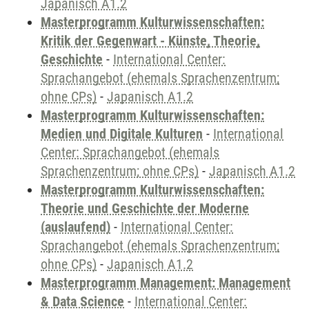
Japanisch A1.2
Masterprogramm Kulturwissenschaften:
Kritik der Gegenwart - Künste, Theorie,
Geschichte
-
International Center:
Sprachangebot (ehemals Sprachenzentrum;
ohne CPs)
-
Japanisch A1.2
Masterprogramm Kulturwissenschaften:
Medien und Digitale Kulturen
-
International
Center: Sprachangebot (ehemals
Sprachenzentrum; ohne CPs)
-
Japanisch A1.2
Masterprogramm Kulturwissenschaften:
Theorie und Geschichte der Moderne
(auslaufend)
-
International Center:
Sprachangebot (ehemals Sprachenzentrum;
ohne CPs)
-
Japanisch A1.2
Masterprogramm Management: Management
& Data Science
-
International Center: