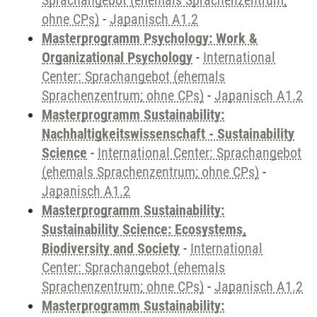
Sprachangebot (ehemals Sprachenzentrum;
ohne CPs)
-
Japanisch A1.2
Masterprogramm Psychology: Work &
Organizational Psychology
-
International
Center: Sprachangebot (ehemals
Sprachenzentrum; ohne CPs)
-
Japanisch A1.2
Masterprogramm Sustainability:
Nachhaltigkeitswissenschaft - Sustainability
Science
-
International Center: Sprachangebot
(ehemals Sprachenzentrum; ohne CPs)
-
Japanisch A1.2
Masterprogramm Sustainability:
Sustainability Science: Ecosystems,
Biodiversity and Society
-
International
Center: Sprachangebot (ehemals
Sprachenzentrum; ohne CPs)
-
Japanisch A1.2
Masterprogramm Sustainability: