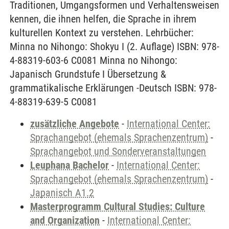
Traditionen, Umgangsformen und Verhaltensweisen
kennen, die ihnen helfen, die Sprache in ihrem
kulturellen Kontext zu verstehen. Lehrbücher:
Minna no Nihongo: Shokyu I (2. Auflage) ISBN: 978-
4-88319-603-6 C0081 Minna no Nihongo:
Japanisch Grundstufe I Übersetzung &
grammatikalische Erklärungen -Deutsch ISBN: 978-
4-88319-639-5 C0081
zusätzliche Angebote
-
International Center:
Sprachangebot (ehemals Sprachenzentrum)
-
Sprachangebot und Sonderveranstaltungen
Leuphana Bachelor
-
International Center:
Sprachangebot (ehemals Sprachenzentrum)
-
Japanisch A1.2
Masterprogramm Cultural Studies: Culture
and Organization
-
International Center: