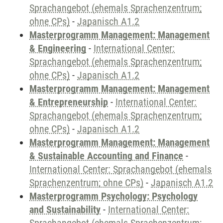
Sprachangebot (ehemals Sprachenzentrum;
ohne CPs)
-
Japanisch A1.2
Masterprogramm Management: Management
& Engineering
-
International Center:
Sprachangebot (ehemals Sprachenzentrum;
ohne CPs)
-
Japanisch A1.2
Masterprogramm Management: Management
& Entrepreneurship
-
International Center:
Sprachangebot (ehemals Sprachenzentrum;
ohne CPs)
-
Japanisch A1.2
Masterprogramm Management: Management
& Sustainable Accounting and Finance
-
International Center: Sprachangebot (ehemals
Sprachenzentrum; ohne CPs)
-
Japanisch A1.2
Masterprogramm Psychology: Psychology
and Sustainability
-
International Center: