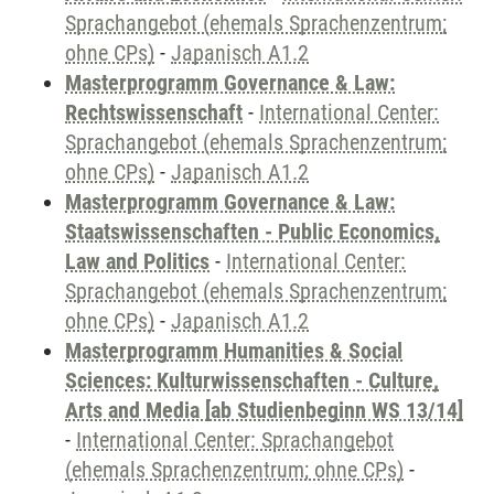
Sprachangebot (ehemals Sprachenzentrum;
ohne CPs)
-
Japanisch A1.2
Masterprogramm Governance & Law:
Rechtswissenschaft
-
International Center:
Sprachangebot (ehemals Sprachenzentrum;
ohne CPs)
-
Japanisch A1.2
Masterprogramm Governance & Law:
Staatswissenschaften - Public Economics,
Law and Politics
-
International Center:
Sprachangebot (ehemals Sprachenzentrum;
ohne CPs)
-
Japanisch A1.2
Masterprogramm Humanities & Social
Sciences: Kulturwissenschaften - Culture,
Arts and Media [ab Studienbeginn WS 13/14]
-
International Center: Sprachangebot
(ehemals Sprachenzentrum; ohne CPs)
-