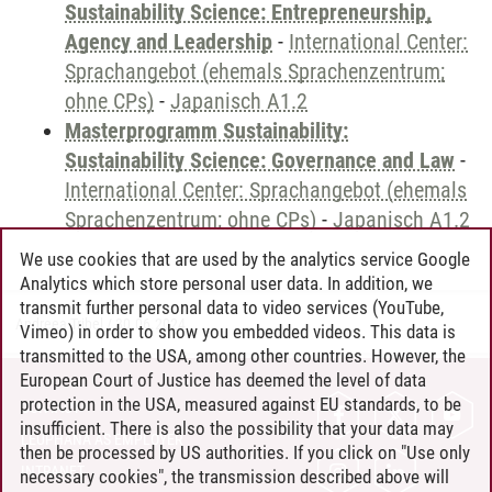
Sustainability Science: Entrepreneurship,
Agency and Leadership
-
International Center:
Sprachangebot (ehemals Sprachenzentrum;
ohne CPs)
-
Japanisch A1.2
Masterprogramm Sustainability:
Sustainability Science: Governance and Law
-
International Center: Sprachangebot (ehemals
Sprachenzentrum; ohne CPs)
-
Japanisch A1.2
We use cookies that are used by the analytics service Google
Analytics which store personal user data. In addition, we
transmit further personal data to video services (YouTube,
Andreea Tribel
/
30.06.2024
Vimeo) in order to show you embedded videos. This data is
transmitted to the USA, among other countries. However, the
European Court of Justice has deemed the level of data
protection in the USA, measured against EU standards, to be
CONTACT
insufficient. There is also the possibility that your data may
LEUPHANA AS EMPLOYER
then be processed by US authorities. If you click on "Use only
INTRANET
necessary cookies", the transmission described above will