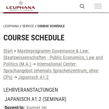
LEUPHANA
SERVICE
COURSE SCHEDULE
COURSE SCHEDULE
Start
>
Masterprogramm Governance & Law:
Staatswissenschaften - Public Economics, Law and
Politics (M.A.)
->
International Center:
Sprachangebot (ehemals Sprachenzentrum; ohne
CPs)
->
Japanisch A1.2
LEHRVERANSTALTUNGEN
JAPANISCH A1.2
(SEMINAR)
Dozent/in:
Xuemei He