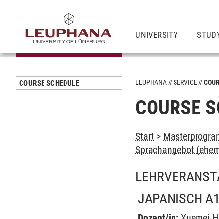
UNIVERSITY
STUD
LEUPHANA
SERVICE
COUR
COURSE SCHEDULE
COURSE S
Start
>
Masterprogra
Sprachangebot (ehem
LEHRVERANST
JAPANISCH A1
Dozent/in:
Xuemei H