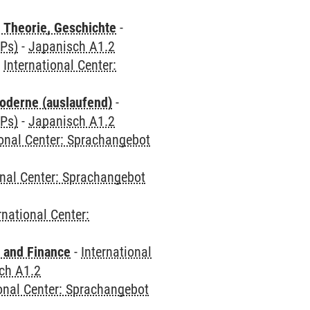
 Theorie, Geschichte
-
CPs)
-
Japanisch A1.2
-
International Center:
oderne (auslaufend)
-
CPs)
-
Japanisch A1.2
ional Center: Sprachangebot
onal Center: Sprachangebot
rnational Center:
 and Finance
-
International
ch A1.2
ional Center: Sprachangebot