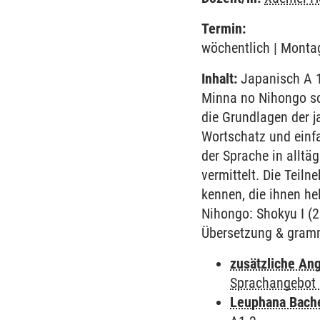
Termin:
wöchentlich | Montag
Inhalt:
Japanisch A 1
Minna no Nihongo so
die Grundlagen der j
Wortschatz und einf
der Sprache in alltä
vermittelt. Die Tei
kennen, die ihnen he
Nihongo: Shokyu I (
Übersetzung & gramm
zusätzliche An
Sprachangebot 
Leuphana Bach