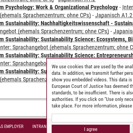
 Psychology: Work & Organizational Psychology
-
Inte
(ehemals Sprachenzentrum; ohne CPs)
-
Japanisch A1.2
Sustainability: Nachhaltigkeitswissenschaft - Sustaina
angebot (ehemals Sprachenzentrum; ohne CPs)
-
Japanis
Sustainability: Sustainability Science: Ecosystems, Bi
Center: Sprachangebot (ehemals Sprachenzentrum; ohne 
 Sustainability: Sustainability Science: Entrepreneurs
Center: Sprachangebot (ehemals Sprachenzentrum; ohne 
We use cookies that are used by the anal
 Sustainability: Sustainability Science: Governance a
data. In addition, we transmit further pe
(ehemals Sprachenzentrum; ohne CPs)
-
Japanisch A1.2
show you embedded videos. This data is 
European Court of Justice has deemed th
standards, to be insufficient. There is a
authorities. If you click on "Use only ne
take place. For more information, please 
AS EMPLOYER
INTRANET
SITE NOTICE
PRIVACY POLICY
A
I agree