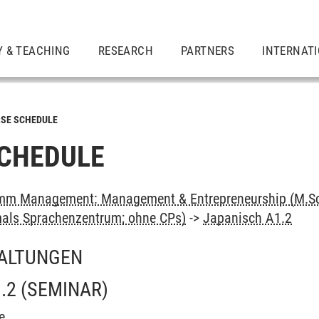
Y & TEACHING
RESEARCH
PARTNERS
INTERNAT
SE SCHEDULE
CHEDULE
mm Management: Management & Entrepreneurship (M.Sc
als Sprachenzentrum; ohne CPs)
->
Japanisch A1.2
ALTUNGEN
.2
(SEMINAR)
e