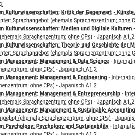
.2
 Kulturwissenschaften: Kritik der Gegenwart - Künste,
Center: Sprachangebot (ehemals Sprachenzentrum; ohne 
 Kulturwissenschaften: Medien und Digitale Kulturen
(ehemals Sprachenzentrum; ohne CPs)
-
Japanisch A1.2
 Kulturwissenschaften: Theorie und Geschichte der M
Center: Sprachangebot (ehemals Sprachenzentrum; ohne 
m Management: Management & Data Science
-
Internat
henzentrum; ohne CPs)
-
Japanisch A1.2
m Management: Management & Engineering
-
Internati
henzentrum; ohne CPs)
-
Japanisch A1.2
m Management: Management & Entrepreneurship
-
Inte
(ehemals Sprachenzentrum; ohne CPs)
-
Japanisch A1.2
m Management: Management & Sustainable Accounting
angebot (ehemals Sprachenzentrum; ohne CPs)
-
Japanis
 Psychology: Psychology and Sustainability
-
Internat
henzentrum; ohne CPs)
-
Japanisch A1.2