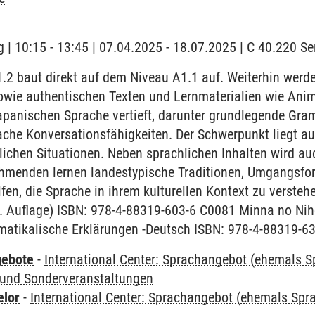
 | 10:15 - 13:45 | 07.04.2025 - 18.07.2025 | C 40.220 
.2 baut direkt auf dem Niveau A1.1 auf. Weiterhin werd
wie authentischen Texten und Lernmaterialien wie Anim
apanischen Sprache vertieft, darunter grundlegende Gram
ache Konversationsfähigkeiten. Der Schwerpunkt liegt a
glichen Situationen. Neben sprachlichen Inhalten wird au
lnehmenden lernen landestypische Traditionen, Umgangsf
lfen, die Sprache in ihrem kulturellen Kontext zu verste
2. Auflage) ISBN: 978-4-88319-603-6 C0081 Minna no Nih
atikalische Erklärungen -Deutsch ISBN: 978-4-88319-6
gebote
-
International Center: Sprachangebot (ehemals 
und Sonderveranstaltungen
elor
-
International Center: Sprachangebot (ehemals Sp