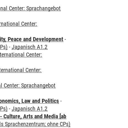
onal Center: Sprachangebot
rnational Center:
ity, Peace and Development
-
CPs)
-
Japanisch A1.2
ternational Center:
ternational Center:
al Center: Sprachangebot
nomics, Law and Politics
-
CPs)
-
Japanisch A1.2
 Culture, Arts and Media [ab
als Sprachenzentrum; ohne CPs)