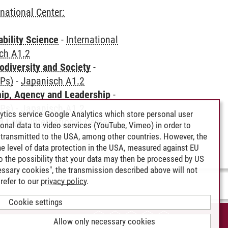
rnational Center:
bility Science
-
International
ch A1.2
odiversity and Society
-
CPs)
-
Japanisch A1.2
hip, Agency and Leadership
-
CPs)
-
Japanisch A1.2
ytics service Google Analytics which store personal user
nd Law
-
International Center:
rsonal data to video services (YouTube, Vimeo) in order to
transmitted to the USA, among other countries. However, the
e level of data protection in the USA, measured against EU
lso the possibility that your data may then be processed by US
cessary cookies", the transmission described above will not
refer to our
privacy policy
.
Cookie settings
CCESSIBILITY
Allow only necessary cookies