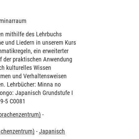
Seminarraum
en mithilfe des Lehrbuchs
e und Liedern in unserem Kurs
matikregeln, ein erweiterter
uf der praktischen Anwendung
ch kulturelles Wissen
ormen und Verhaltensweisen
hen. Lehrbücher: Minna no
ongo: Japanisch Grundstufe I
39-5 C0081
Sprachenzentrum)
-
rachenzentrum)
-
Japanisch