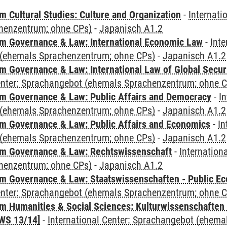
 Cultural Studies: Culture and Organization
-
Internati
henzentrum; ohne CPs)
-
Japanisch A1.2
 Governance & Law: International Economic Law
-
Inte
(ehemals Sprachenzentrum; ohne CPs)
-
Japanisch A1.2
 Governance & Law: International Law of Global Secur
Center: Sprachangebot (ehemals Sprachenzentrum; ohne 
 Governance & Law: Public Affairs and Democracy
-
In
(ehemals Sprachenzentrum; ohne CPs)
-
Japanisch A1.2
 Governance & Law: Public Affairs and Economics
-
In
(ehemals Sprachenzentrum; ohne CPs)
-
Japanisch A1.2
m Governance & Law: Rechtswissenschaft
-
Internation
henzentrum; ohne CPs)
-
Japanisch A1.2
 Governance & Law: Staatswissenschaften - Public Eco
Center: Sprachangebot (ehemals Sprachenzentrum; ohne 
 Humanities & Social Sciences: Kulturwissenschaften -
WS 13/14]
-
International Center: Sprachangebot (ehem