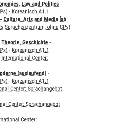
nomics, Law and Politics
-
CPs)
-
Koreanisch A1.1
 Culture, Arts and Media [ab
als Sprachenzentrum; ohne CPs)
 Theorie, Geschichte
-
CPs)
-
Koreanisch A1.1
-
International Center:
1
oderne (auslaufend)
-
CPs)
-
Koreanisch A1.1
ional Center: Sprachangebot
onal Center: Sprachangebot
rnational Center:
1