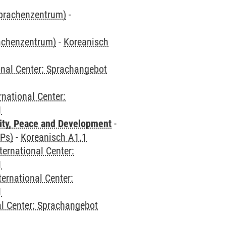
Sprachenzentrum)
-
rachenzentrum)
-
Koreanisch
onal Center: Sprachangebot
rnational Center:
1
ity, Peace and Development
-
CPs)
-
Koreanisch A1.1
ternational Center:
1
ternational Center:
1
al Center: Sprachangebot