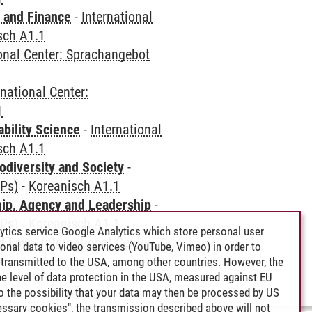
 and Finance
-
International
sch A1.1
ional Center: Sprachangebot
rnational Center:
1
bility Science
-
International
sch A1.1
odiversity and Society
-
CPs)
-
Koreanisch A1.1
hip, Agency and Leadership
-
CPs)
-
Koreanisch A1.1
ytics service Google Analytics which store personal user
nd Law
-
International Center:
rsonal data to video services (YouTube, Vimeo) in order to
1
transmitted to the USA, among other countries. However, the
e level of data protection in the USA, measured against EU
lso the possibility that your data may then be processed by US
cessary cookies", the transmission described above will not