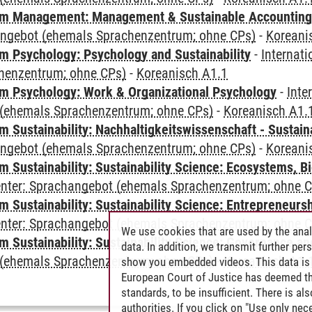
m Management: Management & Sustainable Accounting
angebot (ehemals Sprachenzentrum; ohne CPs)
-
Koreani
 Psychology: Psychology and Sustainability
-
Internat
henzentrum; ohne CPs)
-
Koreanisch A1.1
 Psychology: Work & Organizational Psychology
-
Inte
(ehemals Sprachenzentrum; ohne CPs)
-
Koreanisch A1.
Sustainability: Nachhaltigkeitswissenschaft - Sustaina
angebot (ehemals Sprachenzentrum; ohne CPs)
-
Koreani
Sustainability: Sustainability Science: Ecosystems, Bi
Center: Sprachangebot (ehemals Sprachenzentrum; ohne 
 Sustainability: Sustainability Science: Entrepreneurs
Center: Sprachangebot (ehemals Sprachenzentrum; ohne 
We use cookies that are used by the anal
 Sustainability: Sustainability Science: Governance a
data. In addition, we transmit further pe
(ehemals Sprachenzentrum; ohne CPs)
-
Koreanisch A1.
show you embedded videos. This data is 
European Court of Justice has deemed th
standards, to be insufficient. There is a
authorities. If you click on "Use only ne