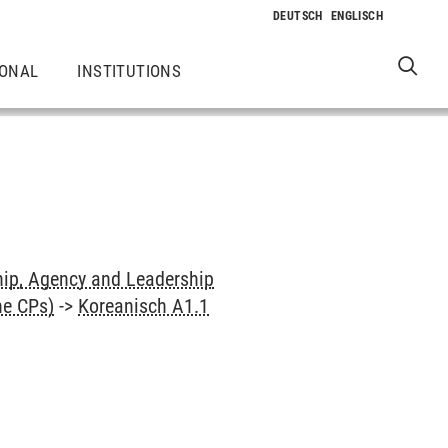
IONAL
INSTITUTIONS
hip, Agency and Leadership
ne CPs)
->
Koreanisch A1.1