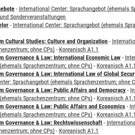
gebote
-
International Center: Sprachangebot (ehemals 
und Sonderveranstaltungen
elor
-
International Center: Sprachangebot (ehemals Sp
 Cultural Studies: Culture and Organization
-
Internati
henzentrum; ohne CPs)
-
Koreanisch A1.1
 Governance & Law: International Economic Law
-
Inte
(ehemals Sprachenzentrum; ohne CPs)
-
Koreanisch A1.
 Governance & Law: International Law of Global Secur
Center: Sprachangebot (ehemals Sprachenzentrum; ohne 
 Governance & Law: Public Affairs and Democracy
-
In
(ehemals Sprachenzentrum; ohne CPs)
-
Koreanisch A1.
 Governance & Law: Public Affairs and Economics
-
In
(ehemals Sprachenzentrum; ohne CPs)
-
Koreanisch A1.
m Governance & Law: Rechtswissenschaft
-
Internation
henzentrum; ohne CPs)
-
Koreanisch A1.1