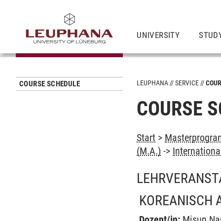
UNIVERSITY
STUD
LEUPHANA
SERVICE
COUR
COURSE SCHEDULE
COURSE S
Start
>
Masterprogram
(M.A.)
->
Internation
LEHRVERANST
KOREANISCH A
Dozent/in:
Misun N