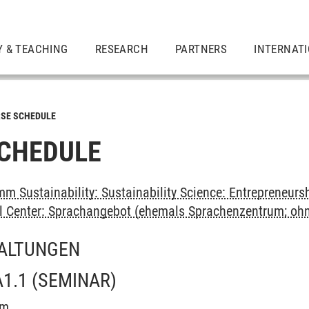
Y & TEACHING
RESEARCH
PARTNERS
INTERNAT
SE SCHEDULE
CHEDULE
m Sustainability: Sustainability Science: Entrepreneurs
al Center: Sprachangebot (ehemals Sprachenzentrum; oh
ALTUNGEN
1.1
(SEMINAR)
am