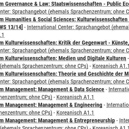
 Governance & Law: Staatswissenschaften - Public Eco
Center: Sprachangebot (ehemals Sprachenzentrum; ohne 
 Humanities & Social Sciences: Kulturwissenschaften -
WS 13/14]
-
International Center: Sprachangebot (ehem
.1
 Kulturwissenschaften: Kritik der Gegenwart - Künste,
Center: Sprachangebot (ehemals Sprachenzentrum; ohne 
 Kulturwissenschaften: Medien und Digitale Kulturen
(ehemals Sprachenzentrum; ohne CPs)
-
Koreanisch A1.
 Kulturwissenschaften: Theorie und Geschichte der M
Center: Sprachangebot (ehemals Sprachenzentrum; ohne 
m Management: Management & Data Science
-
Internat
henzentrum; ohne CPs)
-
Koreanisch A1.1
m Management: Management & Engineering
-
Internati
henzentrum; ohne CPs)
-
Koreanisch A1.1
m Management: Management & Entrepreneurship
-
Inte
(ehemals Sprachenzentrum; ohne CPs)
-
Koreanisch A1.