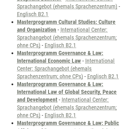
Sprachangebot (ehemals Sprachenzentrum)
-
Englisch B2.1
Masterprogramm Cultural Studies: Culture
and Organization
-
International Center:
Sprachangebot (ehemals Sprachenzentrum;
ohne CPs)
-
Englisch B2.1
Masterprogramm Governance & Law:
International Economic Law
-
International
Center: Sprachangebot (ehemals
Sprachenzentrum; ohne CPs)
-
Englisch B2.1
Masterprogramm Governance & Law:
International Law of Global Security, Peace
and Development
-
International Center:
Sprachangebot (ehemals Sprachenzentrum;
ohne CPs)
-
Englisch B2.1
Masterprogramm Governance & Law: Public