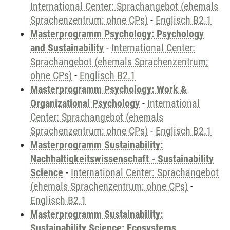
International Center: Sprachangebot (ehemals
Sprachenzentrum; ohne CPs)
-
Englisch B2.1
Masterprogramm Psychology: Psychology
and Sustainability
-
International Center:
Sprachangebot (ehemals Sprachenzentrum;
ohne CPs)
-
Englisch B2.1
Masterprogramm Psychology: Work &
Organizational Psychology
-
International
Center: Sprachangebot (ehemals
Sprachenzentrum; ohne CPs)
-
Englisch B2.1
Masterprogramm Sustainability:
Nachhaltigkeitswissenschaft - Sustainability
Science
-
International Center: Sprachangebot
(ehemals Sprachenzentrum; ohne CPs)
-
Englisch B2.1
Masterprogramm Sustainability:
Sustainability Science: Ecosystems,