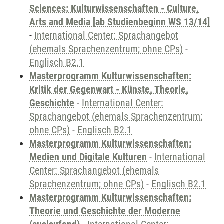
Sciences: Kulturwissenschaften - Culture,
Arts and Media [ab Studienbeginn WS 13/14]
-
International Center: Sprachangebot
(ehemals Sprachenzentrum; ohne CPs)
-
Englisch B2.1
Masterprogramm Kulturwissenschaften:
Kritik der Gegenwart - Künste, Theorie,
Geschichte
-
International Center:
Sprachangebot (ehemals Sprachenzentrum;
ohne CPs)
-
Englisch B2.1
Masterprogramm Kulturwissenschaften:
Medien und Digitale Kulturen
-
International
Center: Sprachangebot (ehemals
Sprachenzentrum; ohne CPs)
-
Englisch B2.1
Masterprogramm Kulturwissenschaften:
Theorie und Geschichte der Moderne