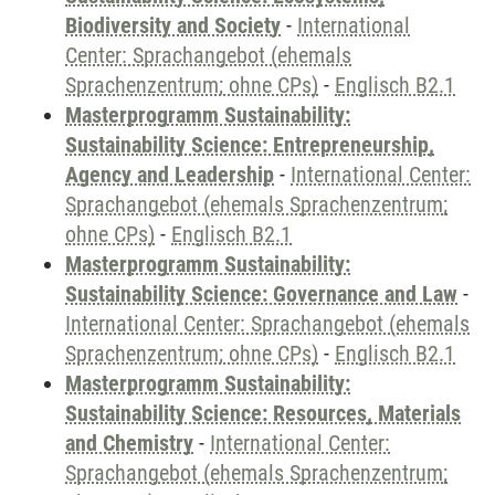
Biodiversity and Society
-
International
Center: Sprachangebot (ehemals
Sprachenzentrum; ohne CPs)
-
Englisch B2.1
Masterprogramm Sustainability:
Sustainability Science: Entrepreneurship,
Agency and Leadership
-
International Center:
Sprachangebot (ehemals Sprachenzentrum;
ohne CPs)
-
Englisch B2.1
Masterprogramm Sustainability:
Sustainability Science: Governance and Law
-
International Center: Sprachangebot (ehemals
Sprachenzentrum; ohne CPs)
-
Englisch B2.1
Masterprogramm Sustainability:
Sustainability Science: Resources, Materials
and Chemistry
-
International Center:
Sprachangebot (ehemals Sprachenzentrum;