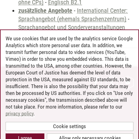
ohne CPs)
-
Englisch B2.1
zusätzliche Angebote
-
International Center:
Sprachangebot (ehemals Sprachenzentrum)
-
Sprachangebot und Sonderveranstaltungen
We use cookies that are used by the analytics service Google
Analytics which store personal user data. In addition, we
transmit further personal data to video services (YouTube,
Andreea Tribel
/
30.06.2024
Vimeo) in order to show you embedded videos. This data is
transmitted to the USA, among other countries. However, the
European Court of Justice has deemed the level of data
protection in the USA, measured against EU standards, to be
CONTACT
insufficient. There is also the possibility that your data may
LEUPHANA AS EMPLOYER
then be processed by US authorities. If you click on "Use only
INTRANET
necessary cookies", the transmission described above will
not take place. For more information, please refer to our
SITE NOTICE
privacy policy
.
PRIVACY POLICY
ACCESSIBILITY
Cookie settings
COOKIE SETTINGS
I agree
Allow only necessary cookies