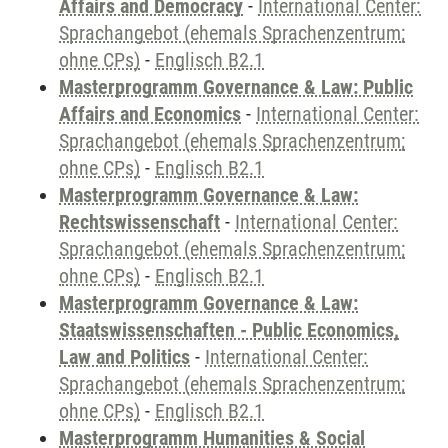
Affairs and Democracy
-
International Center:
Sprachangebot (ehemals Sprachenzentrum;
ohne CPs)
-
Englisch B2.1
Masterprogramm Governance & Law: Public
Affairs and Economics
-
International Center:
Sprachangebot (ehemals Sprachenzentrum;
ohne CPs)
-
Englisch B2.1
Masterprogramm Governance & Law:
Rechtswissenschaft
-
International Center:
Sprachangebot (ehemals Sprachenzentrum;
ohne CPs)
-
Englisch B2.1
Masterprogramm Governance & Law:
Staatswissenschaften - Public Economics,
Law and Politics
-
International Center:
Sprachangebot (ehemals Sprachenzentrum;
ohne CPs)
-
Englisch B2.1
Masterprogramm Humanities & Social