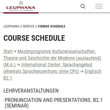
LEUPHANA
SERVICE
COURSE SCHEDULE
COURSE SCHEDULE
Start
>
Masterprogramm Kulturwissenschaften:
Theorie und Geschichte der Moderne (auslaufend)
(M.A.)
->
International Center: Sprachangebot
(ehemals Sprachenzentrum; ohne CPs)
->
Englisch
B2.1
LEHRVERANSTALTUNGEN
PRONUNCIATION AND PRESENTATIONS. B2.1
(SEMINAR)