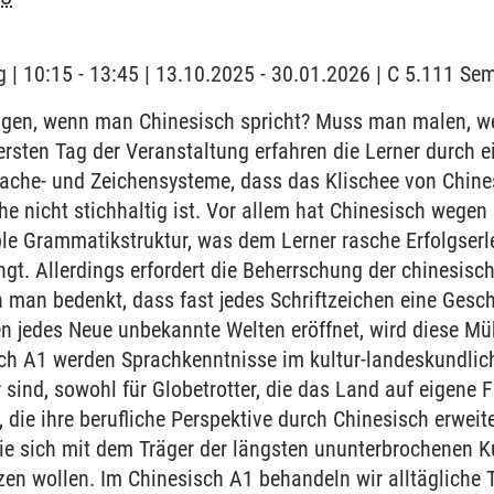
 | 10:15 - 13:45 | 13.10.2025 - 30.01.2026 | C 5.111 S
en, wenn man Chinesisch spricht? Muss man malen, w
ersten Tag der Veranstaltung erfahren die Lerner durch e
ache- und Zeichensysteme, dass das Klischee von Chines
he nicht stichhaltig ist. Vor allem hat Chinesisch wegen
le Grammatikstruktur, was dem Lerner rasche Erfolgserl
t. Allerdings erfordert die Beherrschung der chinesische
 man bedenkt, dass fast jedes Schriftzeichen eine Gesc
en jedes Neue unbekannte Welten eröffnet, wird diese Mü
ch A1 werden Sprachkenntnisse im kultur-landeskundliche
sind, sowohl für Globetrotter, die das Land auf eigene 
, die ihre berufliche Perspektive durch Chinesisch erwei
die sich mit dem Träger der längsten ununterbrochenen Ku
zen wollen. Im Chinesisch A1 behandeln wir alltäglich