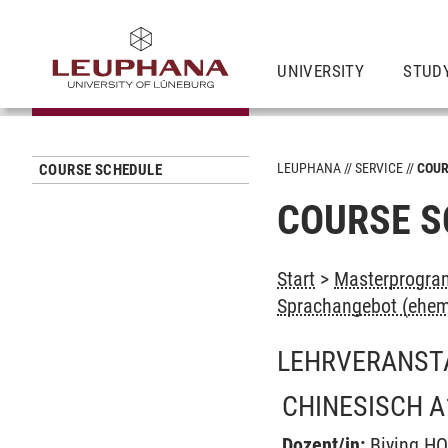
UNIVERSITY
STUD
LEUPHANA
SERVICE
COUR
COURSE SCHEDULE
COURSE S
Start
>
Masterprogram
Sprachangebot (ehem
LEHRVERANST
CHINESISCH A
Dozent/in:
Biying H