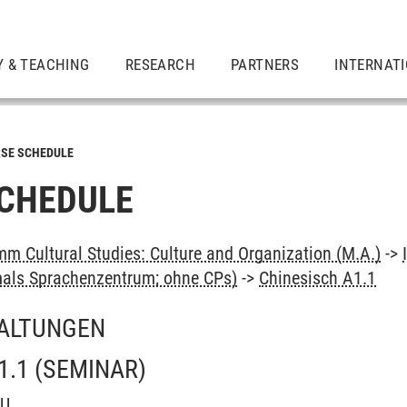
Y & TEACHING
RESEARCH
PARTNERS
INTERNAT
SE SCHEDULE
CHEDULE
m Cultural Studies: Culture and Organization (M.A.)
->
als Sprachenzentrum; ohne CPs)
->
Chinesisch A1.1
ALTUNGEN
1.1
(SEMINAR)
OU