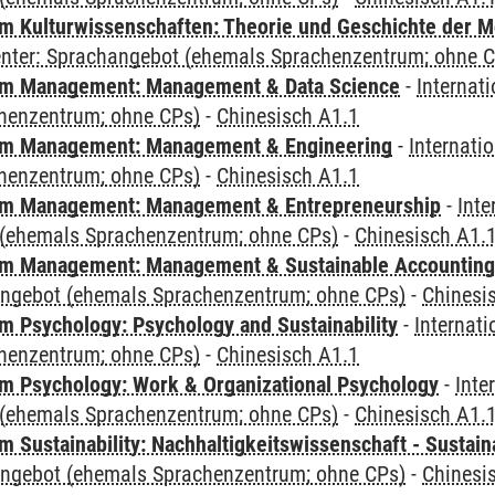
 Kulturwissenschaften: Theorie und Geschichte der M
Center: Sprachangebot (ehemals Sprachenzentrum; ohne 
m Management: Management & Data Science
-
Internat
henzentrum; ohne CPs)
-
Chinesisch A1.1
m Management: Management & Engineering
-
Internati
henzentrum; ohne CPs)
-
Chinesisch A1.1
m Management: Management & Entrepreneurship
-
Inte
(ehemals Sprachenzentrum; ohne CPs)
-
Chinesisch A1.
m Management: Management & Sustainable Accounting
angebot (ehemals Sprachenzentrum; ohne CPs)
-
Chinesi
 Psychology: Psychology and Sustainability
-
Internat
henzentrum; ohne CPs)
-
Chinesisch A1.1
 Psychology: Work & Organizational Psychology
-
Inte
(ehemals Sprachenzentrum; ohne CPs)
-
Chinesisch A1.
Sustainability: Nachhaltigkeitswissenschaft - Sustaina
angebot (ehemals Sprachenzentrum; ohne CPs)
-
Chinesi