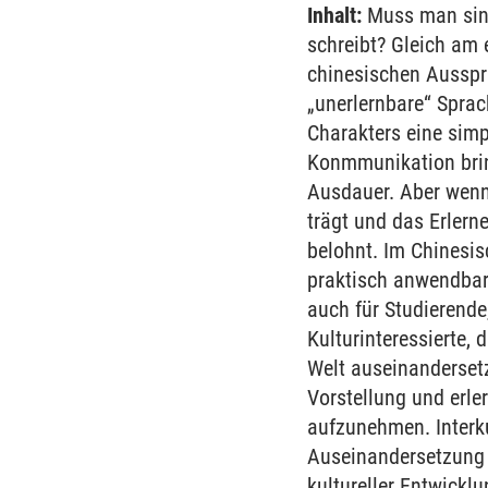
Inhalt:
Muss man sing
schreibt? Gleich am 
chinesischen Ausspr
„unerlernbare“ Sprac
Charakters eine simp
Konmmunikation bring
Ausdauer. Aber wenn
trägt und das Erlern
belohnt. Im Chinesis
praktisch anwendbar 
auch für Studierende
Kulturinteressierte, 
Welt auseinanderset
Vorstellung und erle
aufzunehmen. Interku
Auseinandersetzung m
kultureller Entwickl