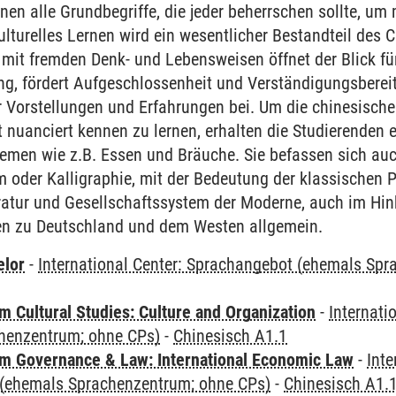
rnen alle Grundbegriffe, die jeder beherrschen sollte, u
lturelles Lernen wird ein wesentlicher Bestandteil des C
it fremden Denk- und Lebensweisen öffnet der Blick für 
ung, fördert Aufgeschlossenheit und Verständigungsbereit
r Vorstellungen und Erfahrungen bei. Um die chinesische
nuanciert kennen zu lernen, erhalten die Studierenden ei
emen wie z.B. Essen und Bräuche. Sie befassen sich auc
m oder Kalligraphie, mit der Bedeutung der klassischen
ratur und Gesellschaftssystem der Moderne, auch im Hinb
en zu Deutschland und dem Westen allgemein.
elor
-
International Center: Sprachangebot (ehemals Sp
 Cultural Studies: Culture and Organization
-
Internati
henzentrum; ohne CPs)
-
Chinesisch A1.1
 Governance & Law: International Economic Law
-
Inte
(ehemals Sprachenzentrum; ohne CPs)
-
Chinesisch A1.