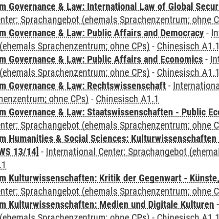
 Governance & Law: International Law of Global Secur
Center: Sprachangebot (ehemals Sprachenzentrum; ohne 
 Governance & Law: Public Affairs and Democracy
-
In
(ehemals Sprachenzentrum; ohne CPs)
-
Chinesisch A1.
 Governance & Law: Public Affairs and Economics
-
In
(ehemals Sprachenzentrum; ohne CPs)
-
Chinesisch A1.
m Governance & Law: Rechtswissenschaft
-
Internation
henzentrum; ohne CPs)
-
Chinesisch A1.1
 Governance & Law: Staatswissenschaften - Public Eco
Center: Sprachangebot (ehemals Sprachenzentrum; ohne 
 Humanities & Social Sciences: Kulturwissenschaften -
WS 13/14]
-
International Center: Sprachangebot (ehem
.1
 Kulturwissenschaften: Kritik der Gegenwart - Künste,
Center: Sprachangebot (ehemals Sprachenzentrum; ohne 
 Kulturwissenschaften: Medien und Digitale Kulturen
(ehemals Sprachenzentrum; ohne CPs)
-
Chinesisch A1.