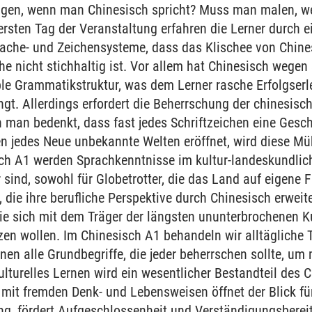
en, wenn man Chinesisch spricht? Muss man malen, w
ersten Tag der Veranstaltung erfahren die Lerner durch e
ache- und Zeichensysteme, dass das Klischee von Chines
he nicht stichhaltig ist. Vor allem hat Chinesisch wegen
le Grammatikstruktur, was dem Lerner rasche Erfolgserl
t. Allerdings erfordert die Beherrschung der chinesische
 man bedenkt, dass fast jedes Schriftzeichen eine Gesc
en jedes Neue unbekannte Welten eröffnet, wird diese Mü
ch A1 werden Sprachkenntnisse im kultur-landeskundliche
sind, sowohl für Globetrotter, die das Land auf eigene 
, die ihre berufliche Perspektive durch Chinesisch erwei
die sich mit dem Träger der längsten ununterbrochenen Ku
zen wollen. Im Chinesisch A1 behandeln wir alltäglich
rnen alle Grundbegriffe, die jeder beherrschen sollte, u
lturelles Lernen wird ein wesentlicher Bestandteil des C
it fremden Denk- und Lebensweisen öffnet der Blick für 
ung, fördert Aufgeschlossenheit und Verständigungsbereit