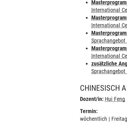
Masterprogramm 
International 
Masterprogramm
International 
Masterprogramm
Sprachangebot 
Masterprogramm 
International 
zusätzliche An
Sprachangebot 
CHINESISCH A
Dozent/in:
Hui Feng
Termin:
wöchentlich | Freita