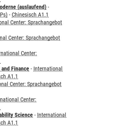
oderne (auslaufend)
-
CPs)
-
Chinesisch A1.1
ional Center: Sprachangebot
onal Center: Sprachangebot
rnational Center:
1
 and Finance
-
International
sch A1.1
ional Center: Sprachangebot
rnational Center:
1
bility Science
-
International
sch A1.1