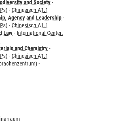
odiversity and Society
-
CPs)
-
Chinesisch A1.1
hip, Agency and Leadership
-
CPs)
-
Chinesisch A1.1
nd Law
-
International Center:
1
terials and Chemistry
-
CPs)
-
Chinesisch A1.1
Sprachenzentrum)
-
minarraum