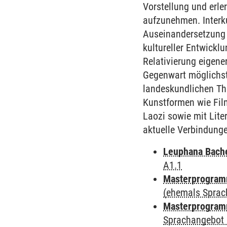
Vorstellung und erle
aufzunehmen. Interku
Auseinandersetzung m
kultureller Entwickl
Relativierung eigene
Gegenwart möglichst 
landeskundlichen Th
Kunstformen wie Fil
Laozi sowie mit Lite
aktuelle Verbindung
Leuphana Bach
A1.1
Masterprogramm
(ehemals Sprac
Masterprogramm
Sprachangebot 