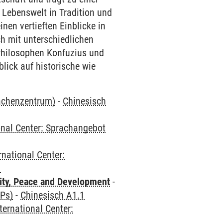
 Lebenswelt in Tradition und
nen vertieften Einblicke in
h mit unterschiedlichen
 Philosophen Konfuzius und
lick auf historische wie
rachenzentrum)
-
Chinesisch
onal Center: Sprachangebot
rnational Center:
1
ity, Peace and Development
-
CPs)
-
Chinesisch A1.1
ternational Center:
1