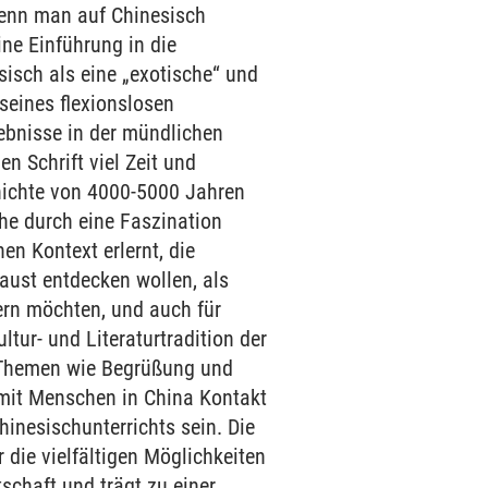
enn man auf Chinesisch
ine Einführung in die
isch als eine „exotische“ und
 seines flexionslosen
ebnisse in der mündlichen
n Schrift viel Zeit und
hichte von 4000-5000 Jahren
he durch eine Faszination
n Kontext erlernt, die
Faust entdecken wollen, als
tern möchten, und auch für
ltur- und Literaturtradition der
e Themen wie Begrüßung und
m mit Menschen in China Kontakt
hinesischunterrichts sein. Die
die vielfältigen Möglichkeiten
schaft und trägt zu einer