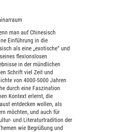
eminarraum
enn man auf Chinesisch
ine Einführung in die
isch als eine „exotische“ und
 seines flexionslosen
ebnisse in der mündlichen
n Schrift viel Zeit und
hichte von 4000-5000 Jahren
he durch eine Faszination
n Kontext erlernt, die
Faust entdecken wollen, als
tern möchten, und auch für
ltur- und Literaturtradition der
e Themen wie Begrüßung und