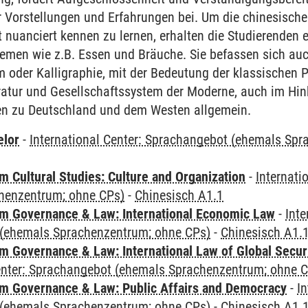
r Vorstellungen und Erfahrungen bei. Um die chinesische
nuanciert kennen zu lernen, erhalten die Studierenden ei
emen wie z.B. Essen und Bräuche. Sie befassen sich auc
m oder Kalligraphie, mit der Bedeutung der klassischen
ratur und Gesellschaftssystem der Moderne, auch im Hinb
en zu Deutschland und dem Westen allgemein.
elor
-
International Center: Sprachangebot (ehemals Sp
 Cultural Studies: Culture and Organization
-
Internati
henzentrum; ohne CPs)
-
Chinesisch A1.1
 Governance & Law: International Economic Law
-
Inte
(ehemals Sprachenzentrum; ohne CPs)
-
Chinesisch A1.
 Governance & Law: International Law of Global Secur
Center: Sprachangebot (ehemals Sprachenzentrum; ohne 
 Governance & Law: Public Affairs and Democracy
-
In
(ehemals Sprachenzentrum; ohne CPs)
-
Chinesisch A1.