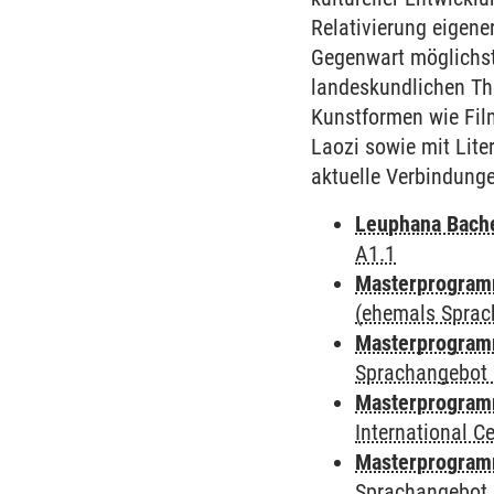
Relativierung eigene
Gegenwart möglichst 
landeskundlichen Th
Kunstformen wie Fil
Laozi sowie mit Lite
aktuelle Verbindung
Leuphana Bach
A1.1
Masterprogramm
(ehemals Sprac
Masterprogramm
Sprachangebot 
Masterprogramm
International 
Masterprogramm
Sprachangebot 