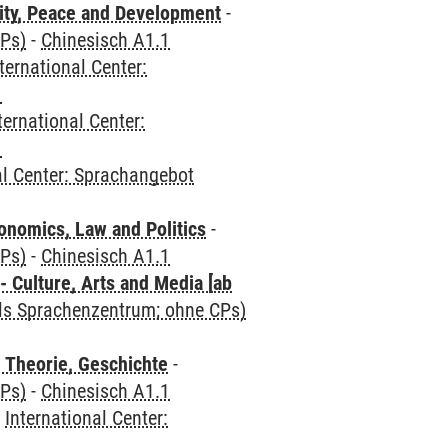
ity, Peace and Development
-
CPs)
-
Chinesisch A1.1
ternational Center:
1
ternational Center:
1
al Center: Sprachangebot
nomics, Law and Politics
-
CPs)
-
Chinesisch A1.1
 Culture, Arts and Media [ab
als Sprachenzentrum; ohne CPs)
 Theorie, Geschichte
-
CPs)
-
Chinesisch A1.1
-
International Center:
1