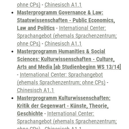
ohne CPs)
-
Chinesisch A1.1
Masterprogramm Governance & Law:
Staatswissenschaften - Public Economics,
Law and Politics
-
International Center:
Sprachangebot (ehemals Sprachenzentrum;
ohne CPs)
-
Chinesisch A1.1
Masterprogramm Humanities & Social
Sciences: Kulturwissenschaften - Culture,
Arts and Media [ab Studienbeginn WS 13/14]
-
International Center: Sprachangebot
(ehemals Sprachenzentrum; ohne CPs)
-
Chinesisch A1.1
Masterprogramm Kulturwissenschaften:
Kritik der Gegenwart - Künste, Theorie,
Geschichte
-
International Center:
Sprachangebot (ehemals Sprachenzentrum;