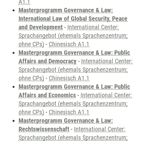
A1.1
Masterprogramm Governance & Law:
International Law of Global Security, Peace
and Development
-
International Center:
Sprachangebot (ehemals Sprachenzentrum;
ohne CPs)
-
Chinesisch A1.1
Masterprogramm Governance & Law: Public
Affairs and Democracy
-
International Center:
Sprachangebot (ehemals Sprachenzentrum;
ohne CPs)
-
Chinesisch A1.1
Masterprogramm Governance & Law: Public
Affairs and Economics
-
International Center:
Sprachangebot (ehemals Sprachenzentrum;
ohne CPs)
-
Chinesisch A1.1
Masterprogramm Governance & Law:
Rechtswissenschaft
-
International Center:
Sprachangebot (ehemals Sprachenzentrum;