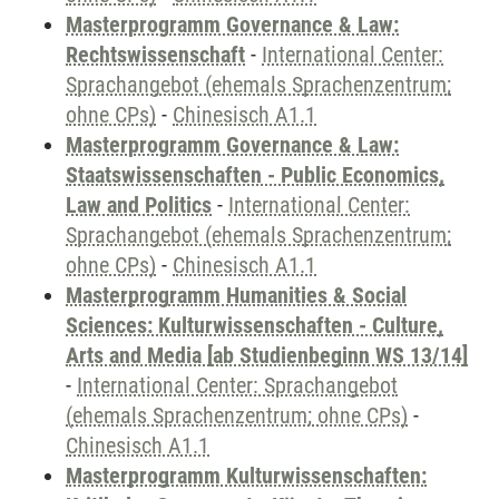
Masterprogramm Governance & Law:
Rechtswissenschaft
-
International Center:
Sprachangebot (ehemals Sprachenzentrum;
ohne CPs)
-
Chinesisch A1.1
Masterprogramm Governance & Law:
Staatswissenschaften - Public Economics,
Law and Politics
-
International Center:
Sprachangebot (ehemals Sprachenzentrum;
ohne CPs)
-
Chinesisch A1.1
Masterprogramm Humanities & Social
Sciences: Kulturwissenschaften - Culture,
Arts and Media [ab Studienbeginn WS 13/14]
-
International Center: Sprachangebot
(ehemals Sprachenzentrum; ohne CPs)
-
Chinesisch A1.1
Masterprogramm Kulturwissenschaften: