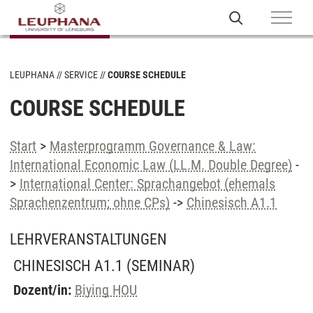
LEUPHANA
SERVICE
COURSE SCHEDULE
COURSE SCHEDULE
Start
>
Masterprogramm Governance & Law:
International Economic Law (LL.M. Double Degree)
-
>
International Center: Sprachangebot (ehemals
Sprachenzentrum; ohne CPs)
->
Chinesisch A1.1
LEHRVERANSTALTUNGEN
CHINESISCH A1.1
(SEMINAR)
Dozent/in:
Biying HOU