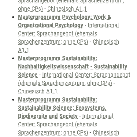
Sprachangebot (ehemals Sprachenzentrum;
ohne CPs)
-
Chinesisch A1.1
Masterprogramm Psychology: Work &
Organizational Psychology
-
International
Center: Sprachangebot (ehemals
Sprachenzentrum; ohne CPs)
-
Chinesisch
A1.1
Masterprogramm Sustainability:
Nachhaltigkeitswissenschaft - Sustainability
Science
-
International Center: Sprachangebot
(ehemals Sprachenzentrum; ohne CPs)
-
Chinesisch A1.1
Masterprogramm Sustainability:
Sustainability Science: Ecosystems,
Biodiversity and Society
-
International
Center: Sprachangebot (ehemals
Sprachenzentrum; ohne CPs)
-
Chinesisch