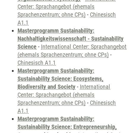
Center: Sprachangebot (ehemals
Sprachenzentrum; ohne CPs)
-
Chinesisch
A1.1
Masterprogramm Sustainability:
Nachhaltigkeitswissenschaft - Sustainability
Science
-
International Center: Sprachangebot
(ehemals Sprachenzentrum; ohne CPs)
-
Chinesisch A1.1
Masterprogramm Sustainability:
Sustainability Science: Ecosystems,
Biodiversity and Society
-
International
Center: Sprachangebot (ehemals
Sprachenzentrum; ohne CPs)
-
Chinesisch
A1.1
Masterprogramm Sustainability:
Sustainability Science: Entrepreneurship,