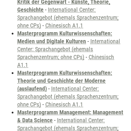
Kritik der Gegenwart - Künste, Theorie,
Geschichte
-
International Center:
Sprachangebot (ehemals Sprachenzentrum;
ohne CPs)
-
Chinesisch A1.1
Masterprogramm Kulturwissenschaften:
Medien und Digitale Kulturen
-
International
Center: Sprachangebot (ehemals
Sprachenzentrum; ohne CPs)
-
Chinesisch
A1.1
Masterprogramm Kulturwissenschaften:
Theorie und Geschichte der Moderne
(auslaufend)
-
International Center:
Sprachangebot (ehemals Sprachenzentrum;
ohne CPs)
-
Chinesisch A1.1
Masterprogramm Management: Management
& Data Science
-
International Center:
Sprachangebot (ehemals Sprachenzentrum;