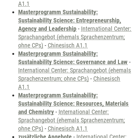
A1.1
Masterprogramm Sustainability:
Sustainability Science: Entrepreneurship,
Agency and Leadership
-
International Center:
Sprachangebot (ehemals Sprachenzentrum;
ohne CPs)
-
Chinesisch A1.1
Masterprogramm Sustainability:
Sustainability Science: Governance and Law
-
International Center: Sprachangebot (ehemals
Sprachenzentrum; ohne CPs)
-
Chinesisch
A1.1
Masterprogramm Sustainability:
Sustainability Science: Resources, Materials
and Chemistry
-
International Center:
Sprachangebot (ehemals Sprachenzentrum;
ohne CPs)
-
Chinesisch A1.1
zusätzliche Angebote
-
International Center: