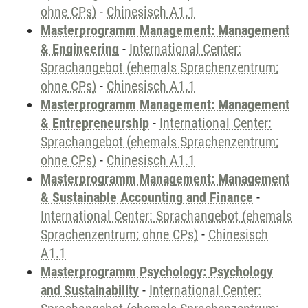
ohne CPs)
-
Chinesisch A1.1
Masterprogramm Management: Management
& Engineering
-
International Center:
Sprachangebot (ehemals Sprachenzentrum;
ohne CPs)
-
Chinesisch A1.1
Masterprogramm Management: Management
& Entrepreneurship
-
International Center:
Sprachangebot (ehemals Sprachenzentrum;
ohne CPs)
-
Chinesisch A1.1
Masterprogramm Management: Management
& Sustainable Accounting and Finance
-
International Center: Sprachangebot (ehemals
Sprachenzentrum; ohne CPs)
-
Chinesisch
A1.1
Masterprogramm Psychology: Psychology
and Sustainability
-
International Center: