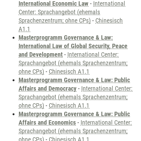
International Economic Law
-
International
Center: Sprachangebot (ehemals
Sprachenzentrum; ohne CPs)
-
Chinesisch
A1.1
Masterprogramm Governance & Law:
International Law of Global Security, Peace
and Development
-
International Center:
Sprachangebot (ehemals Sprachenzentrum;
ohne CPs)
-
Chinesisch A1.1
Masterprogramm Governance & Law: Public
Affairs and Democracy
-
International Center:
Sprachangebot (ehemals Sprachenzentrum;
ohne CPs)
-
Chinesisch A1.1
Masterprogramm Governance & Law: Public
Affairs and Economics
-
International Center:
Sprachangebot (ehemals Sprachenzentrum;
ohne CPs)
-
Chinesisch A1.1