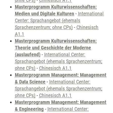
ohne CPs)
-
Chinesisch A1.1
Masterprogramm Kulturwissenschaften:
Medien und Digitale Kulturen
-
International
Center: Sprachangebot (ehemals
Sprachenzentrum; ohne CPs)
-
Chinesisch
A1.1
Masterprogramm Kulturwissenschaften:
Theorie und Geschichte der Moderne
(auslaufend)
-
International Center:
Sprachangebot (ehemals Sprachenzentrum;
ohne CPs)
-
Chinesisch A1.1
Masterprogramm Management: Management
& Data Science
-
International Center:
Sprachangebot (ehemals Sprachenzentrum;
ohne CPs)
-
Chinesisch A1.1
Masterprogramm Management: Management
& Engineering
-
International Center: