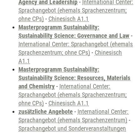
Agency and Leadership
-
International Center:
Sprachangebot (ehemals Sprachenzentrum;
ohne CPs)
-
Chinesisch A1.1
Masterprogramm Sustainability:
Sustainability Science: Governance and Law
-
International Center: Sprachangebot (ehemals
Sprachenzentrum; ohne CPs)
-
Chinesisch
A1.1
Masterprogramm Sustainability:
Sustainability Science: Resources, Materials
and Chemistry
-
International Center:
Sprachangebot (ehemals Sprachenzentrum;
ohne CPs)
-
Chinesisch A1.1
zusätzliche Angebote
-
International Center:
Sprachangebot (ehemals Sprachenzentrum)
-
Sprachangebot und Sonderveranstaltungen