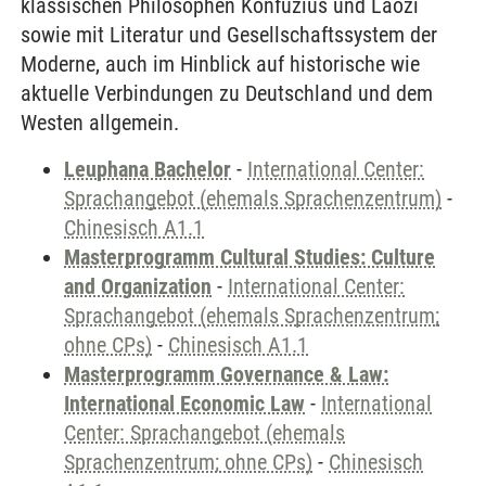
klassischen Philosophen Konfuzius und Laozi
sowie mit Literatur und Gesellschaftssystem der
Moderne, auch im Hinblick auf historische wie
aktuelle Verbindungen zu Deutschland und dem
Westen allgemein.
Leuphana Bachelor
-
International Center:
Sprachangebot (ehemals Sprachenzentrum)
-
Chinesisch A1.1
Masterprogramm Cultural Studies: Culture
and Organization
-
International Center:
Sprachangebot (ehemals Sprachenzentrum;
ohne CPs)
-
Chinesisch A1.1
Masterprogramm Governance & Law:
International Economic Law
-
International
Center: Sprachangebot (ehemals
Sprachenzentrum; ohne CPs)
-
Chinesisch