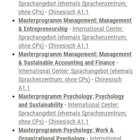
Sprachangebot (ehemals Sprachenzentrum;
ohne CPs)
-
Chinesisch A1.1
Masterprogramm Management: Management
& Entrepreneurship
-
International Center:
Sprachangebot (ehemals Sprachenzentrum;
ohne CPs)
-
Chinesisch A1.1
Masterprogramm Management: Management
& Sustainable Accounting and Finance
-
International Center: Sprachangebot (ehemals
Sprachenzentrum; ohne CPs)
-
Chinesisch
A1.1
Masterprogramm Psychology: Psychology
and Sustainability
-
International Center:
Sprachangebot (ehemals Sprachenzentrum;
ohne CPs)
-
Chinesisch A1.1
Masterprogramm Psychology: Work &
Organizational Psychology
-
International