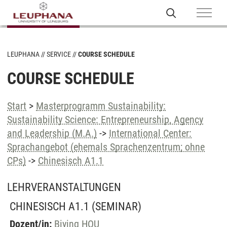
LEUPHANA
SERVICE
COURSE SCHEDULE
COURSE SCHEDULE
Start
>
Masterprogramm Sustainability:
Sustainability Science: Entrepreneurship, Agency
and Leadership (M.A.)
->
International Center:
Sprachangebot (ehemals Sprachenzentrum; ohne
CPs)
->
Chinesisch A1.1
LEHRVERANSTALTUNGEN
CHINESISCH A1.1
(SEMINAR)
Dozent/in:
Biying HOU