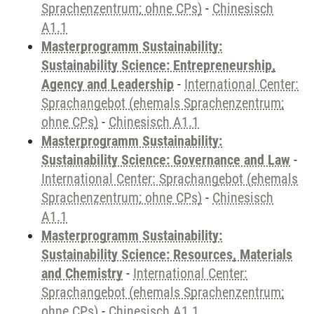
Sprachenzentrum; ohne CPs)
-
Chinesisch
A1.1
Masterprogramm Sustainability:
Sustainability Science: Entrepreneurship,
Agency and Leadership
-
International Center:
Sprachangebot (ehemals Sprachenzentrum;
ohne CPs)
-
Chinesisch A1.1
Masterprogramm Sustainability:
Sustainability Science: Governance and Law
-
International Center: Sprachangebot (ehemals
Sprachenzentrum; ohne CPs)
-
Chinesisch
A1.1
Masterprogramm Sustainability:
Sustainability Science: Resources, Materials
and Chemistry
-
International Center:
Sprachangebot (ehemals Sprachenzentrum;
ohne CPs)
-
Chinesisch A1.1