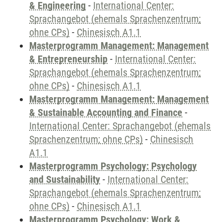
& Engineering
-
International Center:
Sprachangebot (ehemals Sprachenzentrum;
ohne CPs)
-
Chinesisch A1.1
Masterprogramm Management: Management
& Entrepreneurship
-
International Center:
Sprachangebot (ehemals Sprachenzentrum;
ohne CPs)
-
Chinesisch A1.1
Masterprogramm Management: Management
& Sustainable Accounting and Finance
-
International Center: Sprachangebot (ehemals
Sprachenzentrum; ohne CPs)
-
Chinesisch
A1.1
Masterprogramm Psychology: Psychology
and Sustainability
-
International Center:
Sprachangebot (ehemals Sprachenzentrum;
ohne CPs)
-
Chinesisch A1.1
Masterprogramm Psychology: Work &