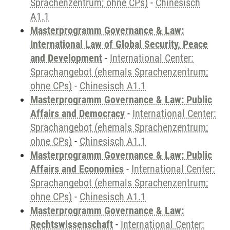
Sprachenzentrum; ohne CPs)
-
Chinesisch
A1.1
Masterprogramm Governance & Law:
International Law of Global Security, Peace
and Development
-
International Center:
Sprachangebot (ehemals Sprachenzentrum;
ohne CPs)
-
Chinesisch A1.1
Masterprogramm Governance & Law: Public
Affairs and Democracy
-
International Center:
Sprachangebot (ehemals Sprachenzentrum;
ohne CPs)
-
Chinesisch A1.1
Masterprogramm Governance & Law: Public
Affairs and Economics
-
International Center:
Sprachangebot (ehemals Sprachenzentrum;
ohne CPs)
-
Chinesisch A1.1
Masterprogramm Governance & Law:
Rechtswissenschaft
-
International Center: