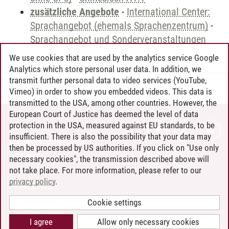
zusätzliche Angebote
-
International Center:
Sprachangebot (ehemals Sprachenzentrum)
-
Sprachangebot und Sonderveranstaltungen
We use cookies that are used by the analytics service Google
Analytics which store personal user data. In addition, we
transmit further personal data to video services (YouTube,
Andreea Tribel
/
30.06.2024
Vimeo) in order to show you embedded videos. This data is
transmitted to the USA, among other countries. However, the
European Court of Justice has deemed the level of data
protection in the USA, measured against EU standards, to be
CONTACT
insufficient. There is also the possibility that your data may
LEUPHANA AS EMPLOYER
then be processed by US authorities. If you click on "Use only
INTRANET
necessary cookies", the transmission described above will
not take place. For more information, please refer to our
SITE NOTICE
privacy policy
.
PRIVACY POLICY
ACCESSIBILITY
Cookie settings
COOKIE SETTINGS
I agree
Allow only necessary cookies