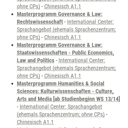
ohne CPs)
-
Chinesisch A1.1
Masterprogramm Governance & Law:
Rechtswissenschaft
-
International Center:
Sprachangebot (ehemals Sprachenzentrum;
ohne CPs)
-
Chinesisch A1.1
Masterprogramm Governance & Law:
Staatswissenschaften - Public Economics,
Law and Politics
-
International Center:
Sprachangebot (ehemals Sprachenzentrum;
ohne CPs)
-
Chinesisch A1.1
Masterprogramm Humanities & Social
Sciences: Kulturwissenschaften - Culture,
Arts and Media [ab Studienbeginn WS 13/14]
-
International Center: Sprachangebot
(ehemals Sprachenzentrum; ohne CPs)
-
Chinesisch A1.1