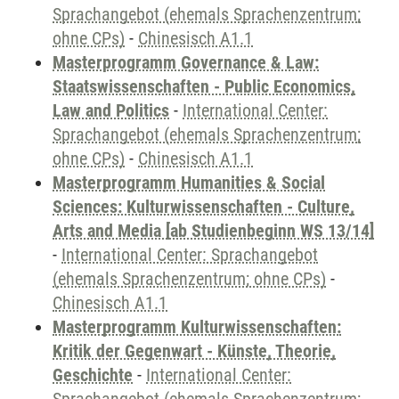
Sprachangebot (ehemals Sprachenzentrum;
ohne CPs)
-
Chinesisch A1.1
Masterprogramm Governance & Law:
Staatswissenschaften - Public Economics,
Law and Politics
-
International Center:
Sprachangebot (ehemals Sprachenzentrum;
ohne CPs)
-
Chinesisch A1.1
Masterprogramm Humanities & Social
Sciences: Kulturwissenschaften - Culture,
Arts and Media [ab Studienbeginn WS 13/14]
-
International Center: Sprachangebot
(ehemals Sprachenzentrum; ohne CPs)
-
Chinesisch A1.1
Masterprogramm Kulturwissenschaften:
Kritik der Gegenwart - Künste, Theorie,
Geschichte
-
International Center: