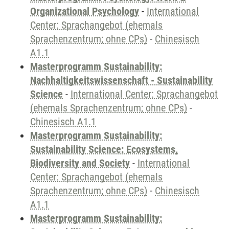
Organizational Psychology
-
International
Center: Sprachangebot (ehemals
Sprachenzentrum; ohne CPs)
-
Chinesisch
A1.1
Masterprogramm Sustainability:
Nachhaltigkeitswissenschaft - Sustainability
Science
-
International Center: Sprachangebot
(ehemals Sprachenzentrum; ohne CPs)
-
Chinesisch A1.1
Masterprogramm Sustainability:
Sustainability Science: Ecosystems,
Biodiversity and Society
-
International
Center: Sprachangebot (ehemals
Sprachenzentrum; ohne CPs)
-
Chinesisch
A1.1
Masterprogramm Sustainability: