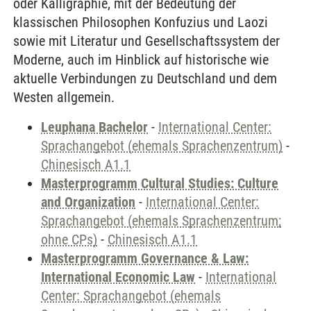
oder Kalligraphie, mit der Bedeutung der
klassischen Philosophen Konfuzius und Laozi
sowie mit Literatur und Gesellschaftssystem der
Moderne, auch im Hinblick auf historische wie
aktuelle Verbindungen zu Deutschland und dem
Westen allgemein.
Leuphana Bachelor
-
International Center:
Sprachangebot (ehemals Sprachenzentrum)
-
Chinesisch A1.1
Masterprogramm Cultural Studies: Culture
and Organization
-
International Center:
Sprachangebot (ehemals Sprachenzentrum;
ohne CPs)
-
Chinesisch A1.1
Masterprogramm Governance & Law:
International Economic Law
-
International
Center: Sprachangebot (ehemals