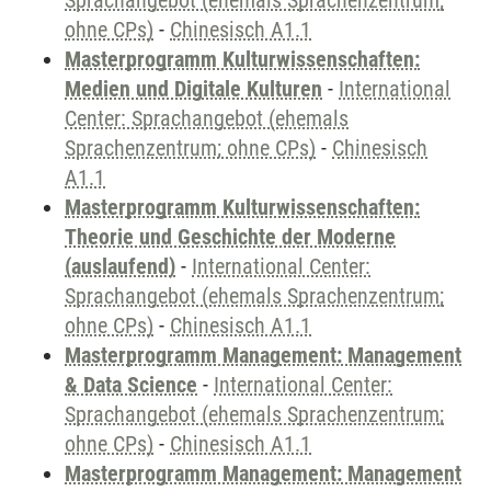
Sprachangebot (ehemals Sprachenzentrum;
ohne CPs)
-
Chinesisch A1.1
Masterprogramm Kulturwissenschaften:
Medien und Digitale Kulturen
-
International
Center: Sprachangebot (ehemals
Sprachenzentrum; ohne CPs)
-
Chinesisch
A1.1
Masterprogramm Kulturwissenschaften:
Theorie und Geschichte der Moderne
(auslaufend)
-
International Center:
Sprachangebot (ehemals Sprachenzentrum;
ohne CPs)
-
Chinesisch A1.1
Masterprogramm Management: Management
& Data Science
-
International Center:
Sprachangebot (ehemals Sprachenzentrum;
ohne CPs)
-
Chinesisch A1.1
Masterprogramm Management: Management