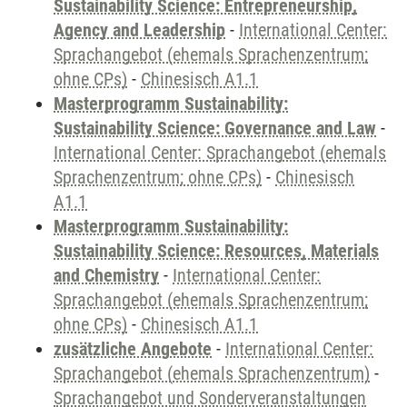
Sustainability Science: Entrepreneurship,
Agency and Leadership
-
International Center:
Sprachangebot (ehemals Sprachenzentrum;
ohne CPs)
-
Chinesisch A1.1
Masterprogramm Sustainability:
Sustainability Science: Governance and Law
-
International Center: Sprachangebot (ehemals
Sprachenzentrum; ohne CPs)
-
Chinesisch
A1.1
Masterprogramm Sustainability:
Sustainability Science: Resources, Materials
and Chemistry
-
International Center:
Sprachangebot (ehemals Sprachenzentrum;
ohne CPs)
-
Chinesisch A1.1
zusätzliche Angebote
-
International Center:
Sprachangebot (ehemals Sprachenzentrum)
-
Sprachangebot und Sonderveranstaltungen