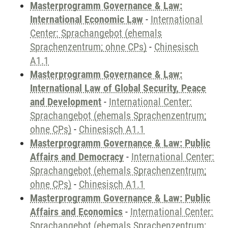
Masterprogramm Governance & Law:
International Economic Law
-
International
Center: Sprachangebot (ehemals
Sprachenzentrum; ohne CPs)
-
Chinesisch
A1.1
Masterprogramm Governance & Law:
International Law of Global Security, Peace
and Development
-
International Center:
Sprachangebot (ehemals Sprachenzentrum;
ohne CPs)
-
Chinesisch A1.1
Masterprogramm Governance & Law: Public
Affairs and Democracy
-
International Center:
Sprachangebot (ehemals Sprachenzentrum;
ohne CPs)
-
Chinesisch A1.1
Masterprogramm Governance & Law: Public
Affairs and Economics
-
International Center:
Sprachangebot (ehemals Sprachenzentrum;