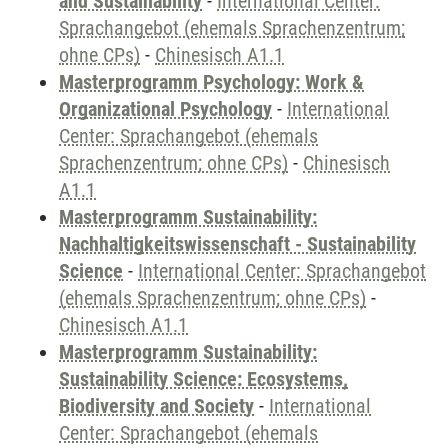
and Sustainability
-
International Center:
Sprachangebot (ehemals Sprachenzentrum;
ohne CPs)
-
Chinesisch A1.1
Masterprogramm Psychology: Work &
Organizational Psychology
-
International
Center: Sprachangebot (ehemals
Sprachenzentrum; ohne CPs)
-
Chinesisch
A1.1
Masterprogramm Sustainability:
Nachhaltigkeitswissenschaft - Sustainability
Science
-
International Center: Sprachangebot
(ehemals Sprachenzentrum; ohne CPs)
-
Chinesisch A1.1
Masterprogramm Sustainability:
Sustainability Science: Ecosystems,
Biodiversity and Society
-
International
Center: Sprachangebot (ehemals