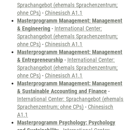
Sprachangebot (ehemals Sprachenzentrum;
ohne CPs)
-
Chinesisch A1.1
Masterprogramm Management: Management
& Engineering
-
International Center:
Sprachangebot (ehemals Sprachenzentrum;
ohne CPs)
-
Chinesisch A1.1
Masterprogramm Management: Management
& Entrepreneurship
-
International Center:
Sprachangebot (ehemals Sprachenzentrum;
ohne CPs)
-
Chinesisch A1.1
Masterprogramm Management: Management
& Sustainable Accounting and Finance
-
International Center: Sprachangebot (ehemals
Sprachenzentrum; ohne CPs)
-
Chinesisch
A1.1
Masterprogramm Psychology: Psychology