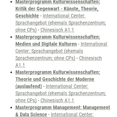
Masterprogramm Kulturwissenschaften:
Kritik der Gegenwart - Künste, Theorie,
Geschichte
-
International Center:
Sprachangebot (ehemals Sprachenzentrum;
ohne CPs)
-
Chinesisch A1.1
Masterprogramm Kulturwissenschaften:
Medien und Digitale Kulturen
-
International
Center: Sprachangebot (ehemals
Sprachenzentrum; ohne CPs)
-
Chinesisch
A1.1
Masterprogramm Kulturwissenschaften:
Theorie und Geschichte der Moderne
(auslaufend)
-
International Center:
Sprachangebot (ehemals Sprachenzentrum;
ohne CPs)
-
Chinesisch A1.1
Masterprogramm Management: Management
& Data Science
-
International Center: