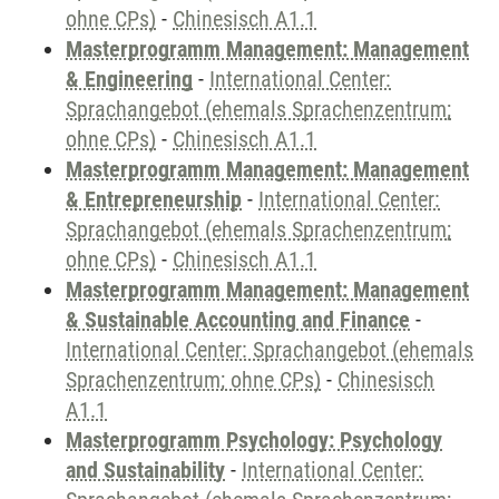
ohne CPs)
-
Chinesisch A1.1
Masterprogramm Management: Management
& Engineering
-
International Center:
Sprachangebot (ehemals Sprachenzentrum;
ohne CPs)
-
Chinesisch A1.1
Masterprogramm Management: Management
& Entrepreneurship
-
International Center:
Sprachangebot (ehemals Sprachenzentrum;
ohne CPs)
-
Chinesisch A1.1
Masterprogramm Management: Management
& Sustainable Accounting and Finance
-
International Center: Sprachangebot (ehemals
Sprachenzentrum; ohne CPs)
-
Chinesisch
A1.1
Masterprogramm Psychology: Psychology
and Sustainability
-
International Center: