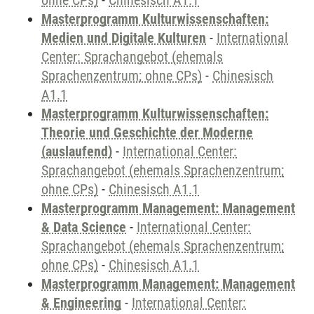
ohne CPs)
-
Chinesisch A1.1
Masterprogramm Kulturwissenschaften:
Medien und Digitale Kulturen
-
International
Center: Sprachangebot (ehemals
Sprachenzentrum; ohne CPs)
-
Chinesisch
A1.1
Masterprogramm Kulturwissenschaften:
Theorie und Geschichte der Moderne
(auslaufend)
-
International Center:
Sprachangebot (ehemals Sprachenzentrum;
ohne CPs)
-
Chinesisch A1.1
Masterprogramm Management: Management
& Data Science
-
International Center:
Sprachangebot (ehemals Sprachenzentrum;
ohne CPs)
-
Chinesisch A1.1
Masterprogramm Management: Management
& Engineering
-
International Center: