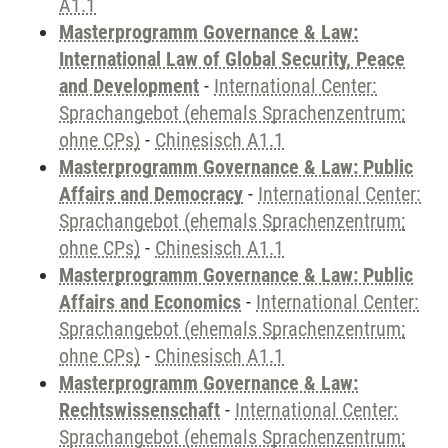
A1.1
Masterprogramm Governance & Law:
International Law of Global Security, Peace
and Development
-
International Center:
Sprachangebot (ehemals Sprachenzentrum;
ohne CPs)
-
Chinesisch A1.1
Masterprogramm Governance & Law: Public
Affairs and Democracy
-
International Center:
Sprachangebot (ehemals Sprachenzentrum;
ohne CPs)
-
Chinesisch A1.1
Masterprogramm Governance & Law: Public
Affairs and Economics
-
International Center:
Sprachangebot (ehemals Sprachenzentrum;
ohne CPs)
-
Chinesisch A1.1
Masterprogramm Governance & Law:
Rechtswissenschaft
-
International Center:
Sprachangebot (ehemals Sprachenzentrum;