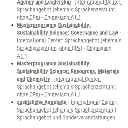
Agency and Leadership
-
International Center:
Sprachangebot (ehemals Sprachenzentrum;
ohne CPs)
-
Chinesisch A1.1
Masterprogramm Sustainability:
Sustainability Science: Governance and Law
-
International Center: Sprachangebot (ehemals
Sprachenzentrum; ohne CPs)
-
Chinesisch
A1.1
Masterprogramm Sustainability:
Sustainability Science: Resources, Materials
and Chemistry
-
International Center:
Sprachangebot (ehemals Sprachenzentrum;
ohne CPs)
-
Chinesisch A1.1
zusätzliche Angebote
-
International Center:
Sprachangebot (ehemals Sprachenzentrum)
-
Sprachangebot und Sonderveranstaltungen