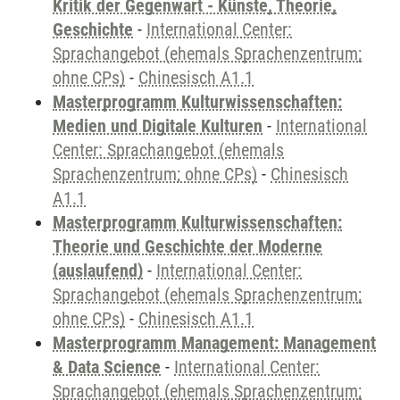
Kritik der Gegenwart - Künste, Theorie,
Geschichte
-
International Center:
Sprachangebot (ehemals Sprachenzentrum;
ohne CPs)
-
Chinesisch A1.1
Masterprogramm Kulturwissenschaften:
Medien und Digitale Kulturen
-
International
Center: Sprachangebot (ehemals
Sprachenzentrum; ohne CPs)
-
Chinesisch
A1.1
Masterprogramm Kulturwissenschaften:
Theorie und Geschichte der Moderne
(auslaufend)
-
International Center:
Sprachangebot (ehemals Sprachenzentrum;
ohne CPs)
-
Chinesisch A1.1
Masterprogramm Management: Management
& Data Science
-
International Center:
Sprachangebot (ehemals Sprachenzentrum;