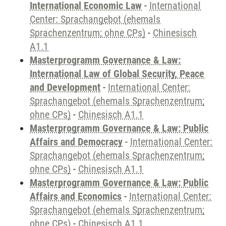
International Economic Law
-
International
Center: Sprachangebot (ehemals
Sprachenzentrum; ohne CPs)
-
Chinesisch
A1.1
Masterprogramm Governance & Law:
International Law of Global Security, Peace
and Development
-
International Center:
Sprachangebot (ehemals Sprachenzentrum;
ohne CPs)
-
Chinesisch A1.1
Masterprogramm Governance & Law: Public
Affairs and Democracy
-
International Center:
Sprachangebot (ehemals Sprachenzentrum;
ohne CPs)
-
Chinesisch A1.1
Masterprogramm Governance & Law: Public
Affairs and Economics
-
International Center:
Sprachangebot (ehemals Sprachenzentrum;
ohne CPs)
-
Chinesisch A1.1