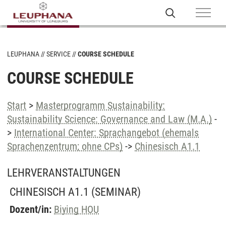
LEUPHANA
SERVICE
COURSE SCHEDULE
COURSE SCHEDULE
Start
>
Masterprogramm Sustainability:
Sustainability Science: Governance and Law (M.A.)
-
>
International Center: Sprachangebot (ehemals
Sprachenzentrum; ohne CPs)
->
Chinesisch A1.1
LEHRVERANSTALTUNGEN
CHINESISCH A1.1
(SEMINAR)
Dozent/in:
Biying HOU