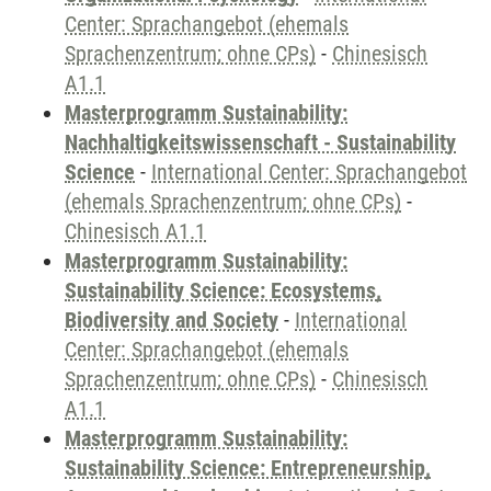
Center: Sprachangebot (ehemals
Sprachenzentrum; ohne CPs)
-
Chinesisch
A1.1
Masterprogramm Sustainability:
Nachhaltigkeitswissenschaft - Sustainability
Science
-
International Center: Sprachangebot
(ehemals Sprachenzentrum; ohne CPs)
-
Chinesisch A1.1
Masterprogramm Sustainability:
Sustainability Science: Ecosystems,
Biodiversity and Society
-
International
Center: Sprachangebot (ehemals
Sprachenzentrum; ohne CPs)
-
Chinesisch
A1.1
Masterprogramm Sustainability:
Sustainability Science: Entrepreneurship,