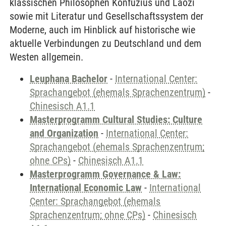
klassischen Philosophen Konfuzius und Laozi
sowie mit Literatur und Gesellschaftssystem der
Moderne, auch im Hinblick auf historische wie
aktuelle Verbindungen zu Deutschland und dem
Westen allgemein.
Leuphana Bachelor
-
International Center:
Sprachangebot (ehemals Sprachenzentrum)
-
Chinesisch A1.1
Masterprogramm Cultural Studies: Culture
and Organization
-
International Center:
Sprachangebot (ehemals Sprachenzentrum;
ohne CPs)
-
Chinesisch A1.1
Masterprogramm Governance & Law:
International Economic Law
-
International
Center: Sprachangebot (ehemals
Sprachenzentrum; ohne CPs)
-
Chinesisch