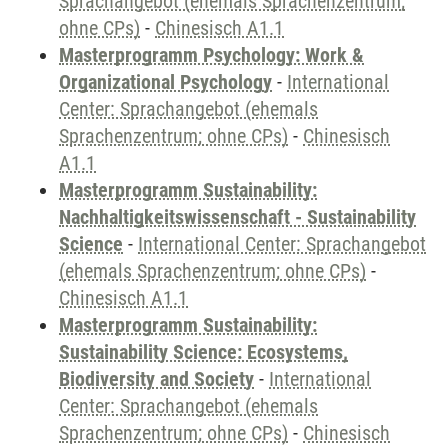
Sprachangebot (ehemals Sprachenzentrum;
ohne CPs)
-
Chinesisch A1.1
Masterprogramm Psychology: Work &
Organizational Psychology
-
International
Center: Sprachangebot (ehemals
Sprachenzentrum; ohne CPs)
-
Chinesisch
A1.1
Masterprogramm Sustainability:
Nachhaltigkeitswissenschaft - Sustainability
Science
-
International Center: Sprachangebot
(ehemals Sprachenzentrum; ohne CPs)
-
Chinesisch A1.1
Masterprogramm Sustainability:
Sustainability Science: Ecosystems,
Biodiversity and Society
-
International
Center: Sprachangebot (ehemals
Sprachenzentrum; ohne CPs)
-
Chinesisch