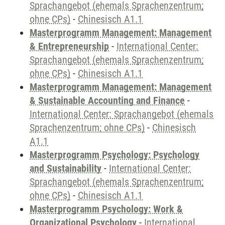
Sprachangebot (ehemals Sprachenzentrum;
ohne CPs)
-
Chinesisch A1.1
Masterprogramm Management: Management
& Entrepreneurship
-
International Center:
Sprachangebot (ehemals Sprachenzentrum;
ohne CPs)
-
Chinesisch A1.1
Masterprogramm Management: Management
& Sustainable Accounting and Finance
-
International Center: Sprachangebot (ehemals
Sprachenzentrum; ohne CPs)
-
Chinesisch
A1.1
Masterprogramm Psychology: Psychology
and Sustainability
-
International Center:
Sprachangebot (ehemals Sprachenzentrum;
ohne CPs)
-
Chinesisch A1.1
Masterprogramm Psychology: Work &
Organizational Psychology
-
International