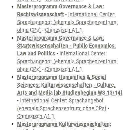
Masterprogramm Governance & Law:
Rechtswissenschaft
-
International Center:
Sprachangebot (ehemals Sprachenzentrum;
ohne CPs)
-
Chinesisch A1.1
Masterprogramm Governance & Law:
Staatswissenschaften - Public Economics,
Law and Politics
-
International Center:
Sprachangebot (ehemals Sprachenzentrum;
ohne CPs)
-
Chinesisch A1.1
Masterprogramm Humanities & Social
Sciences: Kulturwissenschaften - Culture,
Arts and Media [ab Studienbeginn WS 13/14]
-
International Center: Sprachangebot
(ehemals Sprachenzentrum; ohne CPs)
-
Chinesisch A1.1
Masterprogramm Kulturwissenschaften: