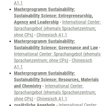
A1.1
Masterprogramm Sustainability:
Sustainability Science: Entrepreneurship,
Agency and Leadership
-
International Center:
Sprachangebot (ehemals Sprachenzentrum;
ohne CPs)
-
Chinesisch A1.1
Masterprogramm Sustainability:
Sustainability Science: Governance and Law
-
International Center: Sprachangebot (ehemals
Sprachenzentrum; ohne CPs)
-
Chinesisch
A1.1
Masterprogramm Sustainability:
Sustainability Science: Resources, Materials
and Chemistry
-
International Center:
Sprachangebot (ehemals Sprachenzentrum;
ohne CPs)
-
Chinesisch A1.1
zusätzliche Angebote
-
International Center: