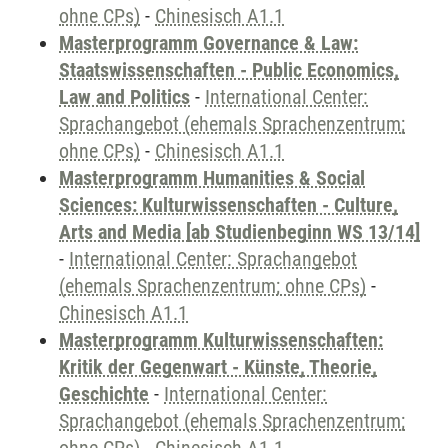
ohne CPs)
-
Chinesisch A1.1
Masterprogramm Governance & Law:
Staatswissenschaften - Public Economics,
Law and Politics
-
International Center:
Sprachangebot (ehemals Sprachenzentrum;
ohne CPs)
-
Chinesisch A1.1
Masterprogramm Humanities & Social
Sciences: Kulturwissenschaften - Culture,
Arts and Media [ab Studienbeginn WS 13/14]
-
International Center: Sprachangebot
(ehemals Sprachenzentrum; ohne CPs)
-
Chinesisch A1.1
Masterprogramm Kulturwissenschaften:
Kritik der Gegenwart - Künste, Theorie,
Geschichte
-
International Center:
Sprachangebot (ehemals Sprachenzentrum;