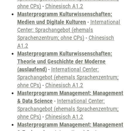
ohne CPs)
-
Chinesisch A1.2
Masterprogramm Kulturwissenschaften:
Medien und Digitale Kulturen
-
International
Center: Sprachangebot (ehemals
Sprachenzentrum; ohne CPs)
-
Chinesisch
A1.2
Masterprogramm Kulturwissenschaften:
Theorie und Geschichte der Moderne
(auslaufend)
-
International Center:
Sprachangebot (ehemals Sprachenzentrum;
ohne CPs)
-
Chinesisch A1.2
Masterprogramm Management: Management
& Data Science
-
International Center:
Sprachangebot (ehemals Sprachenzentrum;
ohne CPs)
-
Chinesisch A1.2
Masterprogramm Management: Management