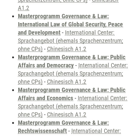
A1.2
Masterprogramm Governance & Law:
International Law of Global Security, Peace
and Development
-
International Center:
Sprachangebot (ehemals Sprachenzentrum;
ohne CPs)
-
Chinesisch A1.2
Masterprogramm Governance & Law: Public
Affairs and Democracy
-
International Center:
Sprachangebot (ehemals Sprachenzentrum;
ohne CPs)
-
Chinesisch A1.2
Masterprogramm Governance & Law: Public
Affairs and Economics
-
International Center:
Sprachangebot (ehemals Sprachenzentrum;
ohne CPs)
-
Chinesisch A1.2
Masterprogramm Governance & Law:
Rechtswissenschaft
-
International Center: