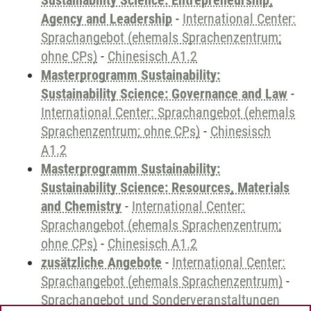
Sustainability Science: Entrepreneurship,
Agency and Leadership
-
International Center:
Sprachangebot (ehemals Sprachenzentrum;
ohne CPs)
-
Chinesisch A1.2
Masterprogramm Sustainability:
Sustainability Science: Governance and Law
-
International Center: Sprachangebot (ehemals
Sprachenzentrum; ohne CPs)
-
Chinesisch
A1.2
Masterprogramm Sustainability:
Sustainability Science: Resources, Materials
and Chemistry
-
International Center:
Sprachangebot (ehemals Sprachenzentrum;
ohne CPs)
-
Chinesisch A1.2
zusätzliche Angebote
-
International Center:
Sprachangebot (ehemals Sprachenzentrum)
-
Sprachangebot und Sonderveranstaltungen