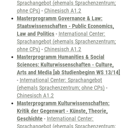
Sprachangebot (ehemals Sprachenzentrum;
ohne CPs)
-
Chinesisch A1.2
Masterprogramm Governance & Law:
Staatswissenschaften - Public Economics,
Law and Politics
-
International Center:
Sprachangebot (ehemals Sprachenzentrum;
ohne CPs)
-
Chinesisch A1.2
Masterprogramm Humanities & Social
Sciences: Kulturwissenschaften - Culture,
Arts and Media [ab Studienbeginn WS 13/14]
-
International Center: Sprachangebot
(ehemals Sprachenzentrum; ohne CPs)
-
Chinesisch A1.2
Masterprogramm Kulturwissenschaften:
Kritik der Gegenwart - Künste, Theorie,
Geschichte
-
International Center:
Sprachangebot (ehemals Sprachenzentrum;