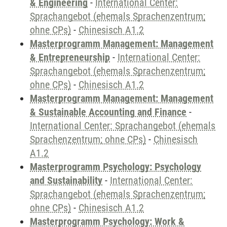
& Engineering
-
International Center:
Sprachangebot (ehemals Sprachenzentrum;
ohne CPs)
-
Chinesisch A1.2
Masterprogramm Management: Management
& Entrepreneurship
-
International Center:
Sprachangebot (ehemals Sprachenzentrum;
ohne CPs)
-
Chinesisch A1.2
Masterprogramm Management: Management
& Sustainable Accounting and Finance
-
International Center: Sprachangebot (ehemals
Sprachenzentrum; ohne CPs)
-
Chinesisch
A1.2
Masterprogramm Psychology: Psychology
and Sustainability
-
International Center:
Sprachangebot (ehemals Sprachenzentrum;
ohne CPs)
-
Chinesisch A1.2
Masterprogramm Psychology: Work &