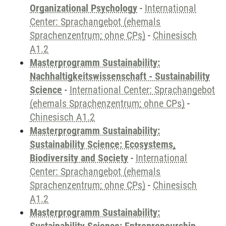
Organizational Psychology
-
International
Center: Sprachangebot (ehemals
Sprachenzentrum; ohne CPs)
-
Chinesisch
A1.2
Masterprogramm Sustainability:
Nachhaltigkeitswissenschaft - Sustainability
Science
-
International Center: Sprachangebot
(ehemals Sprachenzentrum; ohne CPs)
-
Chinesisch A1.2
Masterprogramm Sustainability:
Sustainability Science: Ecosystems,
Biodiversity and Society
-
International
Center: Sprachangebot (ehemals
Sprachenzentrum; ohne CPs)
-
Chinesisch
A1.2
Masterprogramm Sustainability: