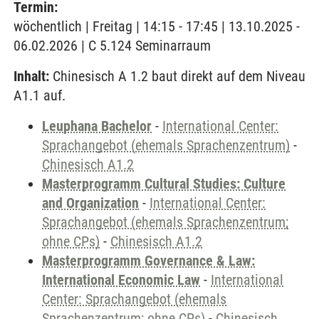
Termin:
wöchentlich | Freitag | 14:15 - 17:45 | 13.10.2025 -
06.02.2026 | C 5.124 Seminarraum
Inhalt:
Chinesisch A 1.2 baut direkt auf dem Niveau
A1.1 auf.
Leuphana Bachelor
-
International Center:
Sprachangebot (ehemals Sprachenzentrum)
-
Chinesisch A1.2
Masterprogramm Cultural Studies: Culture
and Organization
-
International Center:
Sprachangebot (ehemals Sprachenzentrum;
ohne CPs)
-
Chinesisch A1.2
Masterprogramm Governance & Law:
International Economic Law
-
International
Center: Sprachangebot (ehemals
Sprachenzentrum; ohne CPs)
-
Chinesisch