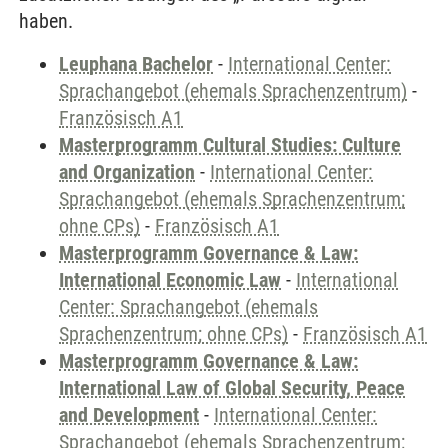
haben.
Leuphana Bachelor
-
International Center:
Sprachangebot (ehemals Sprachenzentrum)
-
Französisch A1
Masterprogramm Cultural Studies: Culture
and Organization
-
International Center:
Sprachangebot (ehemals Sprachenzentrum;
ohne CPs)
-
Französisch A1
Masterprogramm Governance & Law:
International Economic Law
-
International
Center: Sprachangebot (ehemals
Sprachenzentrum; ohne CPs)
-
Französisch A1
Masterprogramm Governance & Law:
International Law of Global Security, Peace
and Development
-
International Center:
Sprachangebot (ehemals Sprachenzentrum;