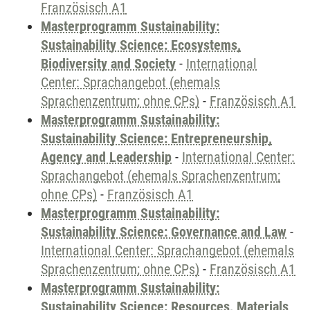
Französisch A1
Masterprogramm Sustainability:
Sustainability Science: Ecosystems,
Biodiversity and Society
-
International
Center: Sprachangebot (ehemals
Sprachenzentrum; ohne CPs)
-
Französisch A1
Masterprogramm Sustainability:
Sustainability Science: Entrepreneurship,
Agency and Leadership
-
International Center:
Sprachangebot (ehemals Sprachenzentrum;
ohne CPs)
-
Französisch A1
Masterprogramm Sustainability:
Sustainability Science: Governance and Law
-
International Center: Sprachangebot (ehemals
Sprachenzentrum; ohne CPs)
-
Französisch A1
Masterprogramm Sustainability:
Sustainability Science: Resources, Materials