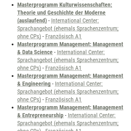
Masterprogramm Kulturwissenschaften:
Theorie und Geschichte der Moderne
(auslaufend)
-
International Center:
Sprachangebot (ehemals Sprachenzentrum;
ohne CPs)
-
Französisch A1
Masterprogramm Management: Management
& Data Science
-
International Center:
Sprachangebot (ehemals Sprachenzentrum;
ohne CPs)
-
Französisch A1
Masterprogramm Management: Management
& Engineering
-
International Center:
Sprachangebot (ehemals Sprachenzentrum;
ohne CPs)
-
Französisch A1
Masterprogramm Management: Management
& Entrepreneurship
-
International Center:
Sprachangebot (ehemals Sprachenzentrum;