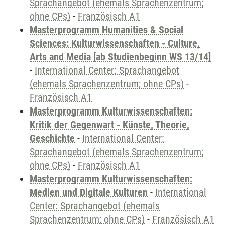
Sprachangebot (ehemals Sprachenzentrum;
ohne CPs)
-
Französisch A1
Masterprogramm Humanities & Social
Sciences: Kulturwissenschaften - Culture,
Arts and Media [ab Studienbeginn WS 13/14]
-
International Center: Sprachangebot
(ehemals Sprachenzentrum; ohne CPs)
-
Französisch A1
Masterprogramm Kulturwissenschaften:
Kritik der Gegenwart - Künste, Theorie,
Geschichte
-
International Center:
Sprachangebot (ehemals Sprachenzentrum;
ohne CPs)
-
Französisch A1
Masterprogramm Kulturwissenschaften:
Medien und Digitale Kulturen
-
International
Center: Sprachangebot (ehemals
Sprachenzentrum; ohne CPs)
-
Französisch A1