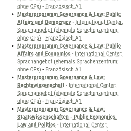
ohne CPs)
-
Französisch A1
Masterprogramm Governance & Law: Public
Affairs and Democracy
-
International Center:
Sprachangebot (ehemals Sprachenzentrum;
ohne CPs)
-
Französisch A1
Masterprogramm Governance & Law: Public
Affairs and Economics
-
International Center:
Sprachangebot (ehemals Sprachenzentrum;
ohne CPs)
-
Französisch A1
Masterprogramm Governance & Law:
Rechtswissenschaft
-
International Center:
Sprachangebot (ehemals Sprachenzentrum;
ohne CPs)
-
Französisch A1
Masterprogramm Governance & Law:
Staatswissenschaften - Public Economics,
Law and Politics
-
International Center: