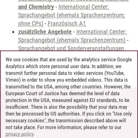
and Chemistry
-
International Center:
Sprachangebot (ehemals Sprachenzentrum;
ohne CPs)
-
Französisch A1
zusätzliche Angebote
-
International Center:
Sprachangebot (ehemals Sprachenzentrum)
-
Sprachangebot und Sonderveranstaltungen
We use cookies that are used by the analytics service Google
Analytics which store personal user data. In addition, we
transmit further personal data to video services (YouTube,
Andreea Tribel
/
30.06.2024
Vimeo) in order to show you embedded videos. This data is
transmitted to the USA, among other countries. However, the
European Court of Justice has deemed the level of data
protection in the USA, measured against EU standards, to be
CONTACT
insufficient. There is also the possibility that your data may
LEUPHANA AS EMPLOYER
then be processed by US authorities. If you click on "Use only
INTRANET
necessary cookies", the transmission described above will
not take place. For more information, please refer to our
SITE NOTICE
privacy policy
.
PRIVACY POLICY