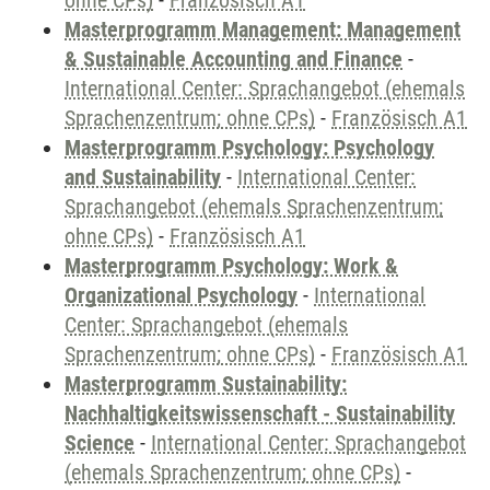
ohne CPs)
-
Französisch A1
Masterprogramm Management: Management
& Sustainable Accounting and Finance
-
International Center: Sprachangebot (ehemals
Sprachenzentrum; ohne CPs)
-
Französisch A1
Masterprogramm Psychology: Psychology
and Sustainability
-
International Center:
Sprachangebot (ehemals Sprachenzentrum;
ohne CPs)
-
Französisch A1
Masterprogramm Psychology: Work &
Organizational Psychology
-
International
Center: Sprachangebot (ehemals
Sprachenzentrum; ohne CPs)
-
Französisch A1
Masterprogramm Sustainability:
Nachhaltigkeitswissenschaft - Sustainability
Science
-
International Center: Sprachangebot
(ehemals Sprachenzentrum; ohne CPs)
-