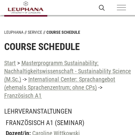
LEUPHANA
SERVICE
COURSE SCHEDULE
COURSE SCHEDULE
Start
>
Masterprogramm Sustainability:
Nachhaltigkeitswissenschaft - Sustainability Science
(M.Sc.)
->
International Center: Sprachangebot
(ehemals Sprachenzentrum; ohne CPs)
->
Französisch A1
LEHRVERANSTALTUNGEN
FRANZÖSISCH A1
(SEMINAR)
Dozent/in:
Caroline Wittkowski