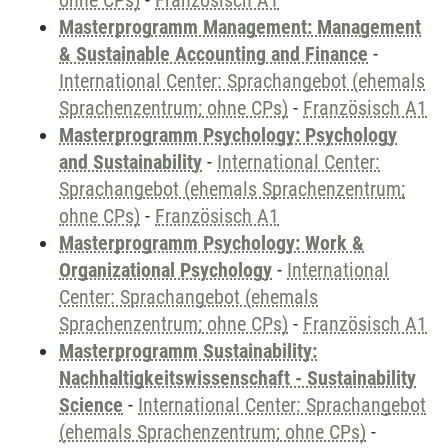
ohne CPs)
-
Französisch A1
Masterprogramm Management: Management
& Sustainable Accounting and Finance
-
International Center: Sprachangebot (ehemals
Sprachenzentrum; ohne CPs)
-
Französisch A1
Masterprogramm Psychology: Psychology
and Sustainability
-
International Center:
Sprachangebot (ehemals Sprachenzentrum;
ohne CPs)
-
Französisch A1
Masterprogramm Psychology: Work &
Organizational Psychology
-
International
Center: Sprachangebot (ehemals
Sprachenzentrum; ohne CPs)
-
Französisch A1
Masterprogramm Sustainability:
Nachhaltigkeitswissenschaft - Sustainability
Science
-
International Center: Sprachangebot
(ehemals Sprachenzentrum; ohne CPs)
-