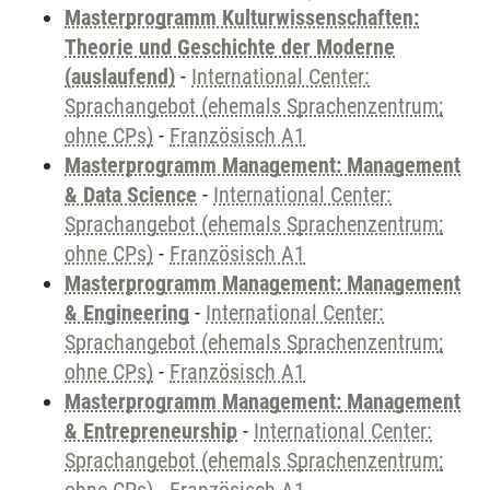
Masterprogramm Kulturwissenschaften:
Theorie und Geschichte der Moderne
(auslaufend)
-
International Center:
Sprachangebot (ehemals Sprachenzentrum;
ohne CPs)
-
Französisch A1
Masterprogramm Management: Management
& Data Science
-
International Center:
Sprachangebot (ehemals Sprachenzentrum;
ohne CPs)
-
Französisch A1
Masterprogramm Management: Management
& Engineering
-
International Center:
Sprachangebot (ehemals Sprachenzentrum;
ohne CPs)
-
Französisch A1
Masterprogramm Management: Management
& Entrepreneurship
-
International Center:
Sprachangebot (ehemals Sprachenzentrum;