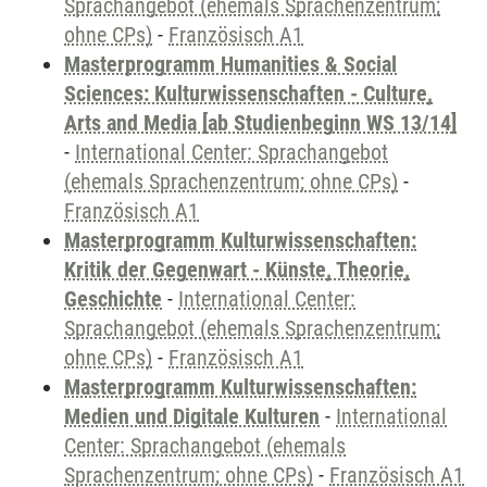
Sprachangebot (ehemals Sprachenzentrum;
ohne CPs)
-
Französisch A1
Masterprogramm Humanities & Social
Sciences: Kulturwissenschaften - Culture,
Arts and Media [ab Studienbeginn WS 13/14]
-
International Center: Sprachangebot
(ehemals Sprachenzentrum; ohne CPs)
-
Französisch A1
Masterprogramm Kulturwissenschaften:
Kritik der Gegenwart - Künste, Theorie,
Geschichte
-
International Center:
Sprachangebot (ehemals Sprachenzentrum;
ohne CPs)
-
Französisch A1
Masterprogramm Kulturwissenschaften:
Medien und Digitale Kulturen
-
International
Center: Sprachangebot (ehemals
Sprachenzentrum; ohne CPs)
-
Französisch A1