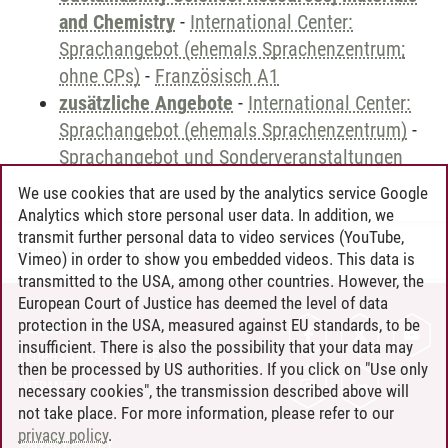
and Chemistry
-
International Center:
Sprachangebot (ehemals Sprachenzentrum;
ohne CPs)
-
Französisch A1
zusätzliche Angebote
-
International Center:
Sprachangebot (ehemals Sprachenzentrum)
-
Sprachangebot und Sonderveranstaltungen
We use cookies that are used by the analytics service Google
Analytics which store personal user data. In addition, we
transmit further personal data to video services (YouTube,
Andreea Tribel
/
30.06.2024
Vimeo) in order to show you embedded videos. This data is
transmitted to the USA, among other countries. However, the
European Court of Justice has deemed the level of data
protection in the USA, measured against EU standards, to be
CONTACT
insufficient. There is also the possibility that your data may
LEUPHANA AS EMPLOYER
then be processed by US authorities. If you click on "Use only
INTRANET
necessary cookies", the transmission described above will
not take place. For more information, please refer to our
SITE NOTICE
privacy policy
.
PRIVACY POLICY