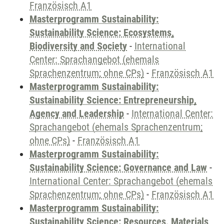
Französisch A1
Masterprogramm Sustainability:
Sustainability Science: Ecosystems,
Biodiversity and Society
-
International
Center: Sprachangebot (ehemals
Sprachenzentrum; ohne CPs)
-
Französisch A1
Masterprogramm Sustainability:
Sustainability Science: Entrepreneurship,
Agency and Leadership
-
International Center:
Sprachangebot (ehemals Sprachenzentrum;
ohne CPs)
-
Französisch A1
Masterprogramm Sustainability:
Sustainability Science: Governance and Law
-
International Center: Sprachangebot (ehemals
Sprachenzentrum; ohne CPs)
-
Französisch A1
Masterprogramm Sustainability:
Sustainability Science: Resources, Materials