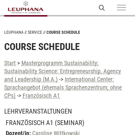
LEUPHANA
SERVICE
COURSE SCHEDULE
COURSE SCHEDULE
Start
>
Masterprogramm Sustainability:
Sustainability Science: Entrepreneurship, Agency
and Leadership (M.A.)
->
International Center:
Sprachangebot (ehemals Sprachenzentrum; ohne
CPs)
->
Französisch A1
LEHRVERANSTALTUNGEN
FRANZÖSISCH A1
(SEMINAR)
Dozent/in:
Caroline Wittkowski