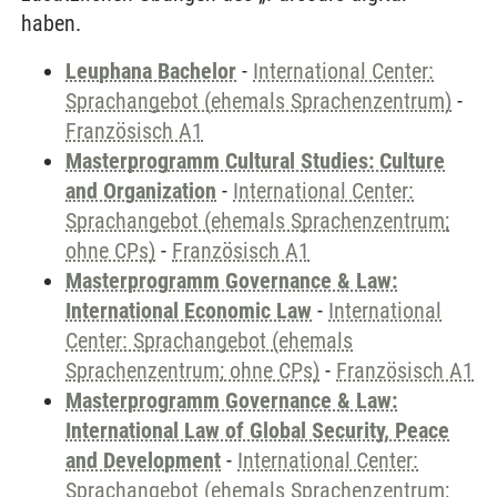
haben.
Leuphana Bachelor
-
International Center:
Sprachangebot (ehemals Sprachenzentrum)
-
Französisch A1
Masterprogramm Cultural Studies: Culture
and Organization
-
International Center:
Sprachangebot (ehemals Sprachenzentrum;
ohne CPs)
-
Französisch A1
Masterprogramm Governance & Law:
International Economic Law
-
International
Center: Sprachangebot (ehemals
Sprachenzentrum; ohne CPs)
-
Französisch A1
Masterprogramm Governance & Law:
International Law of Global Security, Peace
and Development
-
International Center:
Sprachangebot (ehemals Sprachenzentrum;