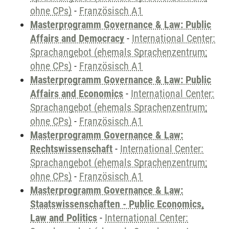
ohne CPs)
-
Französisch A1
Masterprogramm Governance & Law: Public
Affairs and Democracy
-
International Center:
Sprachangebot (ehemals Sprachenzentrum;
ohne CPs)
-
Französisch A1
Masterprogramm Governance & Law: Public
Affairs and Economics
-
International Center:
Sprachangebot (ehemals Sprachenzentrum;
ohne CPs)
-
Französisch A1
Masterprogramm Governance & Law:
Rechtswissenschaft
-
International Center:
Sprachangebot (ehemals Sprachenzentrum;
ohne CPs)
-
Französisch A1
Masterprogramm Governance & Law:
Staatswissenschaften - Public Economics,
Law and Politics
-
International Center: