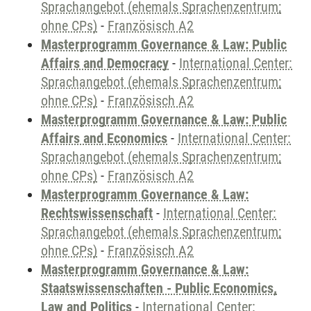
Sprachangebot (ehemals Sprachenzentrum;
ohne CPs)
-
Französisch A2
Masterprogramm Governance & Law: Public
Affairs and Democracy
-
International Center:
Sprachangebot (ehemals Sprachenzentrum;
ohne CPs)
-
Französisch A2
Masterprogramm Governance & Law: Public
Affairs and Economics
-
International Center:
Sprachangebot (ehemals Sprachenzentrum;
ohne CPs)
-
Französisch A2
Masterprogramm Governance & Law:
Rechtswissenschaft
-
International Center:
Sprachangebot (ehemals Sprachenzentrum;
ohne CPs)
-
Französisch A2
Masterprogramm Governance & Law:
Staatswissenschaften - Public Economics,
Law and Politics
-
International Center: