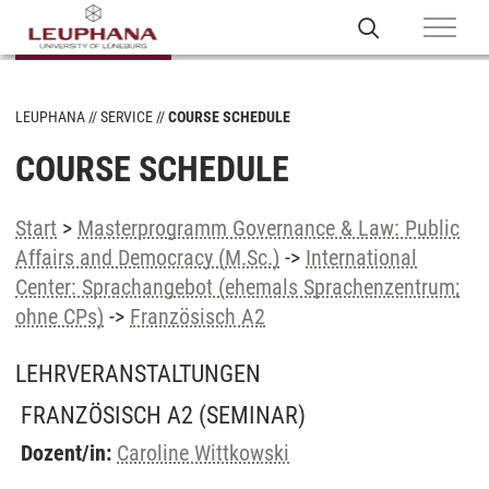
LEUPHANA
SERVICE
COURSE SCHEDULE
COURSE SCHEDULE
Start
>
Masterprogramm Governance & Law: Public
Affairs and Democracy (M.Sc.)
->
International
Center: Sprachangebot (ehemals Sprachenzentrum;
ohne CPs)
->
Französisch A2
LEHRVERANSTALTUNGEN
FRANZÖSISCH A2
(SEMINAR)
Dozent/in:
Caroline Wittkowski