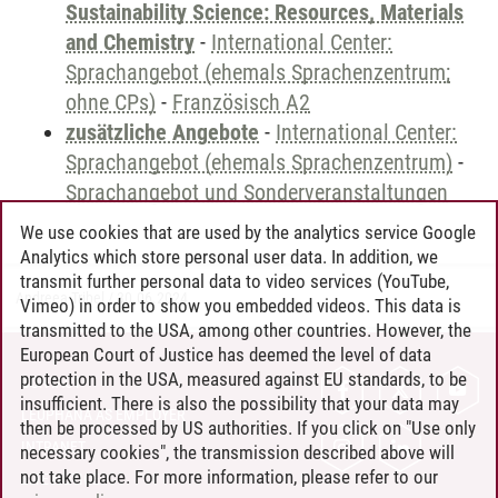
Sustainability Science: Resources, Materials
and Chemistry
-
International Center:
Sprachangebot (ehemals Sprachenzentrum;
ohne CPs)
-
Französisch A2
zusätzliche Angebote
-
International Center:
Sprachangebot (ehemals Sprachenzentrum)
-
Sprachangebot und Sonderveranstaltungen
We use cookies that are used by the analytics service Google
Analytics which store personal user data. In addition, we
transmit further personal data to video services (YouTube,
Andreea Tribel
/
30.06.2024
Vimeo) in order to show you embedded videos. This data is
transmitted to the USA, among other countries. However, the
European Court of Justice has deemed the level of data
protection in the USA, measured against EU standards, to be
CONTACT
insufficient. There is also the possibility that your data may
LEUPHANA AS EMPLOYER
then be processed by US authorities. If you click on "Use only
INTRANET
necessary cookies", the transmission described above will
not take place. For more information, please refer to our
SITE NOTICE