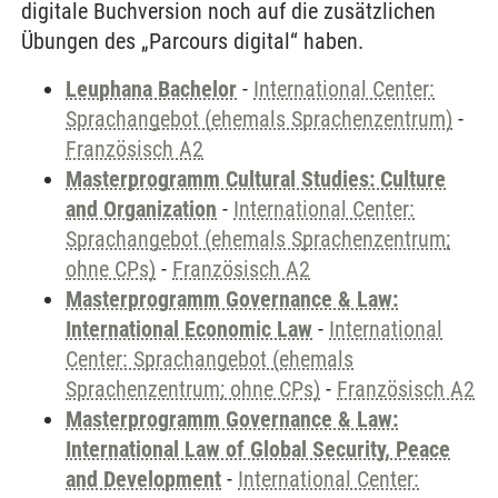
digitale Buchversion noch auf die zusätzlichen
Übungen des „Parcours digital“ haben.
Leuphana Bachelor
-
International Center:
Sprachangebot (ehemals Sprachenzentrum)
-
Französisch A2
Masterprogramm Cultural Studies: Culture
and Organization
-
International Center:
Sprachangebot (ehemals Sprachenzentrum;
ohne CPs)
-
Französisch A2
Masterprogramm Governance & Law:
International Economic Law
-
International
Center: Sprachangebot (ehemals
Sprachenzentrum; ohne CPs)
-
Französisch A2
Masterprogramm Governance & Law:
International Law of Global Security, Peace
and Development
-
International Center: