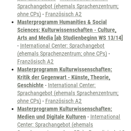
Sprachangebot (ehemals Sprachenzentrum;
ohne CPs)
-
Französisch A2
Masterprogramm Humanities & Social
Sciences: Kulturwissenschaften - Culture,
Arts and Media [ab Studienbeginn WS 13/14]
-
International Center: Sprachangebot
(ehemals Sprachenzentrum; ohne CPs)
-
Französisch A2
Masterprogramm Kulturwissenschaften:
Kritik der Gegenwart - Künste, Theorie,
Geschichte
-
International Center:
Sprachangebot (ehemals Sprachenzentrum;
ohne CPs)
-
Französisch A2
Masterprogramm Kulturwissenschaften:
Medien und Digitale Kulturen
-
International
Center: Sprachangebot (ehemals