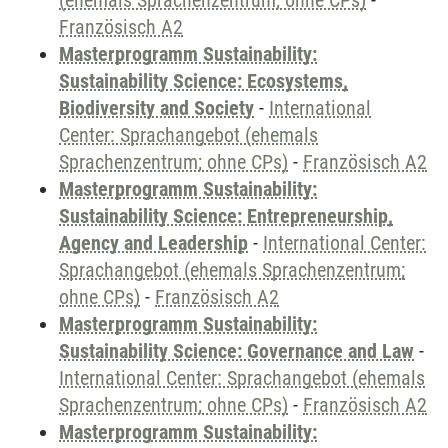
(ehemals Sprachenzentrum; ohne CPs)
-
Französisch A2
Masterprogramm Sustainability:
Sustainability Science: Ecosystems,
Biodiversity and Society
-
International
Center: Sprachangebot (ehemals
Sprachenzentrum; ohne CPs)
-
Französisch A2
Masterprogramm Sustainability:
Sustainability Science: Entrepreneurship,
Agency and Leadership
-
International Center:
Sprachangebot (ehemals Sprachenzentrum;
ohne CPs)
-
Französisch A2
Masterprogramm Sustainability:
Sustainability Science: Governance and Law
-
International Center: Sprachangebot (ehemals
Sprachenzentrum; ohne CPs)
-
Französisch A2
Masterprogramm Sustainability: