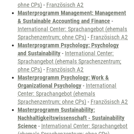
ohne CPs)
-
Französisch A2
Masterprogramm Management: Management
& Sustainable Accounting and Finance
-
International Center: Sprachangebot (ehemals
Sprachenzentrum; ohne CPs)
-
Französisch A2
Masterprogramm Psychology: Psychology
and Sustainability
-
International Center:
Sprachangebot (ehemals Sprachenzentrum;
ohne CPs)
-
Französisch A2
Masterprogramm Psychology: Work &
Organizational Psychology
-
International
Center: Sprachangebot (ehemals
Sprachenzentrum; ohne CPs)
-
Französisch A2
Masterprogramm Sustainability:
Nachhaltigkeitswissenschaft - Sustainability
Science
-
International Center: Sprachangebot