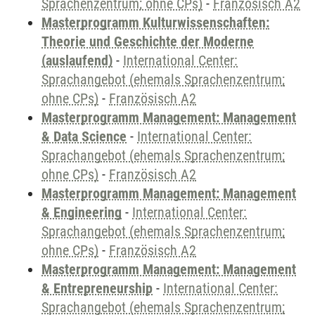
Sprachenzentrum; ohne CPs)
-
Französisch A2
Masterprogramm Kulturwissenschaften:
Theorie und Geschichte der Moderne
(auslaufend)
-
International Center:
Sprachangebot (ehemals Sprachenzentrum;
ohne CPs)
-
Französisch A2
Masterprogramm Management: Management
& Data Science
-
International Center:
Sprachangebot (ehemals Sprachenzentrum;
ohne CPs)
-
Französisch A2
Masterprogramm Management: Management
& Engineering
-
International Center:
Sprachangebot (ehemals Sprachenzentrum;
ohne CPs)
-
Französisch A2
Masterprogramm Management: Management
& Entrepreneurship
-
International Center:
Sprachangebot (ehemals Sprachenzentrum;