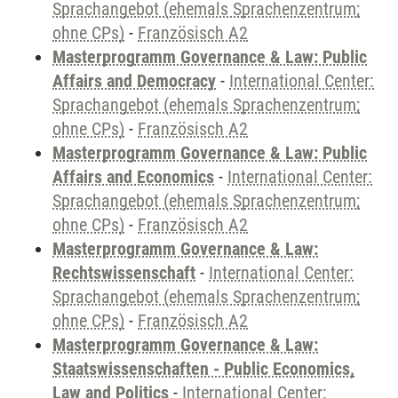
Sprachangebot (ehemals Sprachenzentrum;
ohne CPs)
-
Französisch A2
Masterprogramm Governance & Law: Public
Affairs and Democracy
-
International Center:
Sprachangebot (ehemals Sprachenzentrum;
ohne CPs)
-
Französisch A2
Masterprogramm Governance & Law: Public
Affairs and Economics
-
International Center:
Sprachangebot (ehemals Sprachenzentrum;
ohne CPs)
-
Französisch A2
Masterprogramm Governance & Law:
Rechtswissenschaft
-
International Center:
Sprachangebot (ehemals Sprachenzentrum;
ohne CPs)
-
Französisch A2
Masterprogramm Governance & Law:
Staatswissenschaften - Public Economics,
Law and Politics
-
International Center: