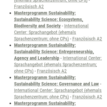
(ehemals Sprachenzentrum; ohne CPs)
-
Französisch A2
Masterprogramm Sustainability:
Sustainability Science: Ecosystems,
Biodiversity and Society
-
International
Center: Sprachangebot (ehemals
Sprachenzentrum; ohne CPs)
-
Französisch A2
Masterprogramm Sustainability:
Sustainability Science: Entrepreneurship,
Agency and Leadership
-
International Center:
Sprachangebot (ehemals Sprachenzentrum;
ohne CPs)
-
Französisch A2
Masterprogramm Sustainability:
Sustainability Science: Governance and Law
-
International Center: Sprachangebot (ehemals
Sprachenzentrum; ohne CPs)
-
Französisch A2
Masterprogramm Sustainability: