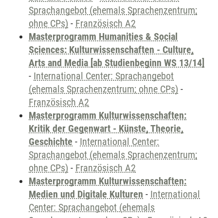
Sprachangebot (ehemals Sprachenzentrum;
ohne CPs)
-
Französisch A2
Masterprogramm Humanities & Social
Sciences: Kulturwissenschaften - Culture,
Arts and Media [ab Studienbeginn WS 13/14]
-
International Center: Sprachangebot
(ehemals Sprachenzentrum; ohne CPs)
-
Französisch A2
Masterprogramm Kulturwissenschaften:
Kritik der Gegenwart - Künste, Theorie,
Geschichte
-
International Center:
Sprachangebot (ehemals Sprachenzentrum;
ohne CPs)
-
Französisch A2
Masterprogramm Kulturwissenschaften:
Medien und Digitale Kulturen
-
International
Center: Sprachangebot (ehemals