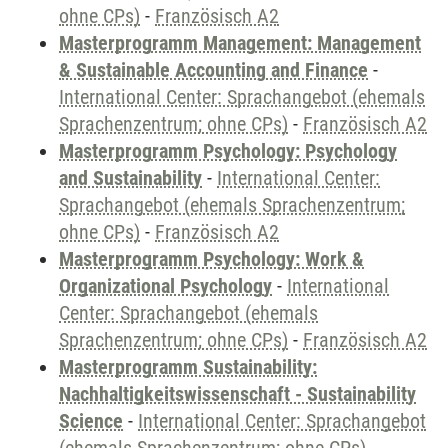
ohne CPs)
-
Französisch A2
Masterprogramm Management: Management
& Sustainable Accounting and Finance
-
International Center: Sprachangebot (ehemals
Sprachenzentrum; ohne CPs)
-
Französisch A2
Masterprogramm Psychology: Psychology
and Sustainability
-
International Center:
Sprachangebot (ehemals Sprachenzentrum;
ohne CPs)
-
Französisch A2
Masterprogramm Psychology: Work &
Organizational Psychology
-
International
Center: Sprachangebot (ehemals
Sprachenzentrum; ohne CPs)
-
Französisch A2
Masterprogramm Sustainability:
Nachhaltigkeitswissenschaft - Sustainability
Science
-
International Center: Sprachangebot