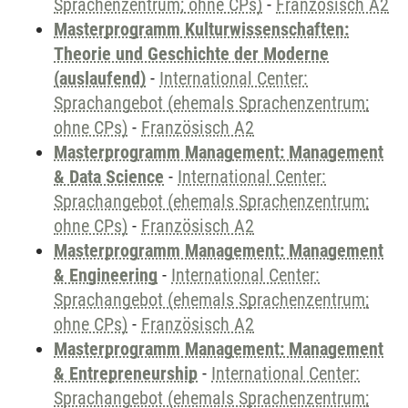
Sprachenzentrum; ohne CPs)
-
Französisch A2
Masterprogramm Kulturwissenschaften:
Theorie und Geschichte der Moderne
(auslaufend)
-
International Center:
Sprachangebot (ehemals Sprachenzentrum;
ohne CPs)
-
Französisch A2
Masterprogramm Management: Management
& Data Science
-
International Center:
Sprachangebot (ehemals Sprachenzentrum;
ohne CPs)
-
Französisch A2
Masterprogramm Management: Management
& Engineering
-
International Center:
Sprachangebot (ehemals Sprachenzentrum;
ohne CPs)
-
Französisch A2
Masterprogramm Management: Management
& Entrepreneurship
-
International Center:
Sprachangebot (ehemals Sprachenzentrum;