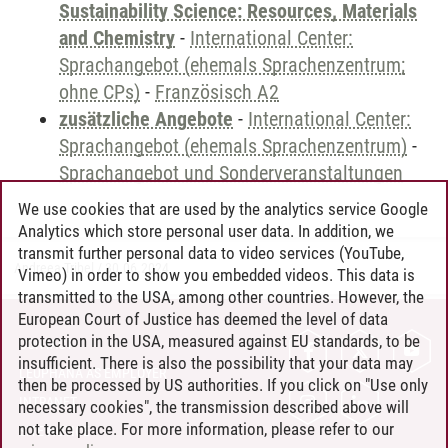
Sustainability Science: Resources, Materials
and Chemistry
-
International Center:
Sprachangebot (ehemals Sprachenzentrum;
ohne CPs)
-
Französisch A2
zusätzliche Angebote
-
International Center:
Sprachangebot (ehemals Sprachenzentrum)
-
Sprachangebot und Sonderveranstaltungen
We use cookies that are used by the analytics service Google
Analytics which store personal user data. In addition, we
transmit further personal data to video services (YouTube,
Andreea Tribel
/
30.06.2024
Vimeo) in order to show you embedded videos. This data is
transmitted to the USA, among other countries. However, the
European Court of Justice has deemed the level of data
protection in the USA, measured against EU standards, to be
CONTACT
insufficient. There is also the possibility that your data may
LEUPHANA AS EMPLOYER
then be processed by US authorities. If you click on "Use only
INTRANET
necessary cookies", the transmission described above will
not take place. For more information, please refer to our
SITE NOTICE