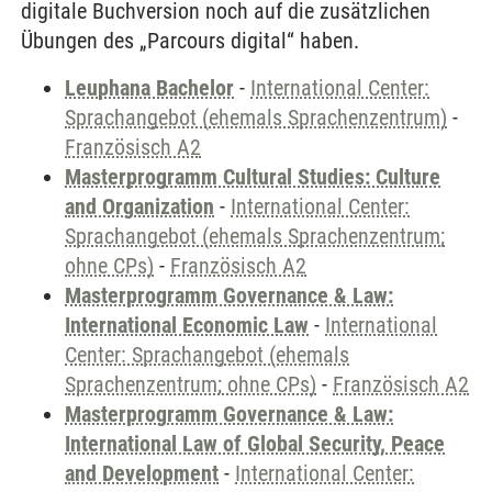
digitale Buchversion noch auf die zusätzlichen
Übungen des „Parcours digital“ haben.
Leuphana Bachelor
-
International Center:
Sprachangebot (ehemals Sprachenzentrum)
-
Französisch A2
Masterprogramm Cultural Studies: Culture
and Organization
-
International Center:
Sprachangebot (ehemals Sprachenzentrum;
ohne CPs)
-
Französisch A2
Masterprogramm Governance & Law:
International Economic Law
-
International
Center: Sprachangebot (ehemals
Sprachenzentrum; ohne CPs)
-
Französisch A2
Masterprogramm Governance & Law:
International Law of Global Security, Peace
and Development
-
International Center: