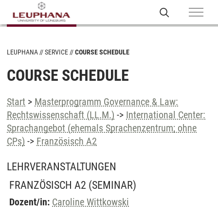
LEUPHANA
SERVICE
COURSE SCHEDULE
COURSE SCHEDULE
Start
>
Masterprogramm Governance & Law:
Rechtswissenschaft (LL.M.)
->
International Center:
Sprachangebot (ehemals Sprachenzentrum; ohne
CPs)
->
Französisch A2
LEHRVERANSTALTUNGEN
FRANZÖSISCH A2
(SEMINAR)
Dozent/in:
Caroline Wittkowski