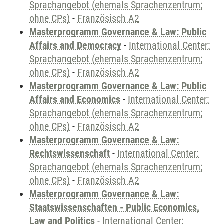
Sprachangebot (ehemals Sprachenzentrum;
ohne CPs)
-
Französisch A2
Masterprogramm Governance & Law: Public
Affairs and Democracy
-
International Center:
Sprachangebot (ehemals Sprachenzentrum;
ohne CPs)
-
Französisch A2
Masterprogramm Governance & Law: Public
Affairs and Economics
-
International Center:
Sprachangebot (ehemals Sprachenzentrum;
ohne CPs)
-
Französisch A2
Masterprogramm Governance & Law:
Rechtswissenschaft
-
International Center:
Sprachangebot (ehemals Sprachenzentrum;
ohne CPs)
-
Französisch A2
Masterprogramm Governance & Law:
Staatswissenschaften - Public Economics,
Law and Politics
-
International Center: