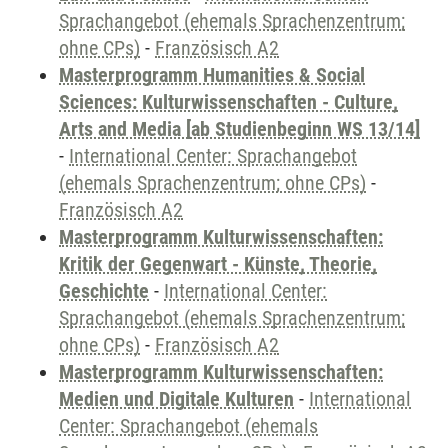
Sprachangebot (ehemals Sprachenzentrum;
ohne CPs)
-
Französisch A2
Masterprogramm Humanities & Social
Sciences: Kulturwissenschaften - Culture,
Arts and Media [ab Studienbeginn WS 13/14]
-
International Center: Sprachangebot
(ehemals Sprachenzentrum; ohne CPs)
-
Französisch A2
Masterprogramm Kulturwissenschaften:
Kritik der Gegenwart - Künste, Theorie,
Geschichte
-
International Center:
Sprachangebot (ehemals Sprachenzentrum;
ohne CPs)
-
Französisch A2
Masterprogramm Kulturwissenschaften:
Medien und Digitale Kulturen
-
International
Center: Sprachangebot (ehemals