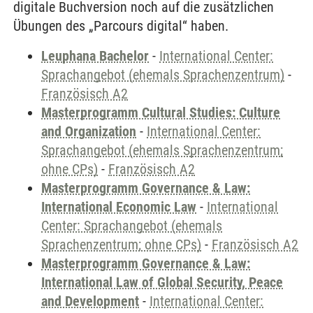
digitale Buchversion noch auf die zusätzlichen
Übungen des „Parcours digital“ haben.
Leuphana Bachelor
-
International Center:
Sprachangebot (ehemals Sprachenzentrum)
-
Französisch A2
Masterprogramm Cultural Studies: Culture
and Organization
-
International Center:
Sprachangebot (ehemals Sprachenzentrum;
ohne CPs)
-
Französisch A2
Masterprogramm Governance & Law:
International Economic Law
-
International
Center: Sprachangebot (ehemals
Sprachenzentrum; ohne CPs)
-
Französisch A2
Masterprogramm Governance & Law:
International Law of Global Security, Peace
and Development
-
International Center: