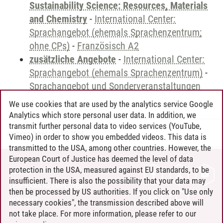
Sustainability Science: Resources, Materials
and Chemistry
-
International Center:
Sprachangebot (ehemals Sprachenzentrum;
ohne CPs)
-
Französisch A2
zusätzliche Angebote
-
International Center:
Sprachangebot (ehemals Sprachenzentrum)
-
Sprachangebot und Sonderveranstaltungen
We use cookies that are used by the analytics service Google
Analytics which store personal user data. In addition, we
transmit further personal data to video services (YouTube,
Andreea Tribel
/
30.06.2024
Vimeo) in order to show you embedded videos. This data is
transmitted to the USA, among other countries. However, the
European Court of Justice has deemed the level of data
protection in the USA, measured against EU standards, to be
CONTACT
insufficient. There is also the possibility that your data may
LEUPHANA AS EMPLOYER
then be processed by US authorities. If you click on "Use only
INTRANET
necessary cookies", the transmission described above will
not take place. For more information, please refer to our
SITE NOTICE