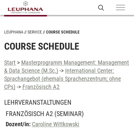
LEUPHANA
SERVICE
COURSE SCHEDULE
COURSE SCHEDULE
Start
>
Masterprogramm Management: Management
& Data Science (M.Sc.)
->
International Center:
Sprachangebot (ehemals Sprachenzentrum; ohne
CPs)
->
Französisch A2
LEHRVERANSTALTUNGEN
FRANZÖSISCH A2
(SEMINAR)
Dozent/in:
Caroline Wittkowski