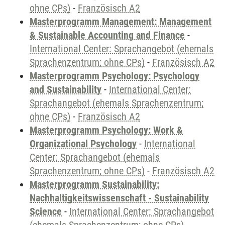
ohne CPs)
-
Französisch A2
Masterprogramm Management: Management
& Sustainable Accounting and Finance
-
International Center: Sprachangebot (ehemals
Sprachenzentrum; ohne CPs)
-
Französisch A2
Masterprogramm Psychology: Psychology
and Sustainability
-
International Center:
Sprachangebot (ehemals Sprachenzentrum;
ohne CPs)
-
Französisch A2
Masterprogramm Psychology: Work &
Organizational Psychology
-
International
Center: Sprachangebot (ehemals
Sprachenzentrum; ohne CPs)
-
Französisch A2
Masterprogramm Sustainability:
Nachhaltigkeitswissenschaft - Sustainability
Science
-
International Center: Sprachangebot