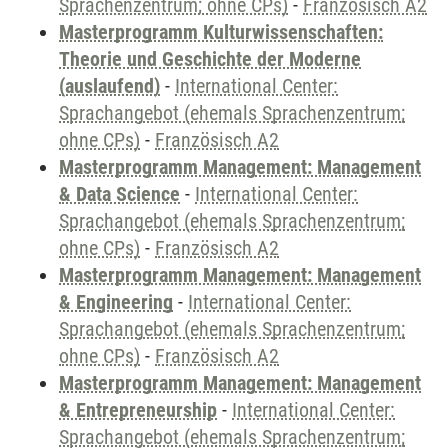
Sprachenzentrum; ohne CPs)
-
Französisch A2
Masterprogramm Kulturwissenschaften:
Theorie und Geschichte der Moderne
(auslaufend)
-
International Center:
Sprachangebot (ehemals Sprachenzentrum;
ohne CPs)
-
Französisch A2
Masterprogramm Management: Management
& Data Science
-
International Center:
Sprachangebot (ehemals Sprachenzentrum;
ohne CPs)
-
Französisch A2
Masterprogramm Management: Management
& Engineering
-
International Center:
Sprachangebot (ehemals Sprachenzentrum;
ohne CPs)
-
Französisch A2
Masterprogramm Management: Management
& Entrepreneurship
-
International Center:
Sprachangebot (ehemals Sprachenzentrum;