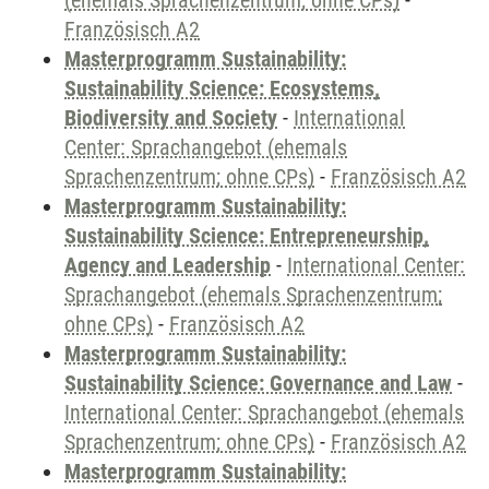
(ehemals Sprachenzentrum; ohne CPs)
-
Französisch A2
Masterprogramm Sustainability:
Sustainability Science: Ecosystems,
Biodiversity and Society
-
International
Center: Sprachangebot (ehemals
Sprachenzentrum; ohne CPs)
-
Französisch A2
Masterprogramm Sustainability:
Sustainability Science: Entrepreneurship,
Agency and Leadership
-
International Center:
Sprachangebot (ehemals Sprachenzentrum;
ohne CPs)
-
Französisch A2
Masterprogramm Sustainability:
Sustainability Science: Governance and Law
-
International Center: Sprachangebot (ehemals
Sprachenzentrum; ohne CPs)
-
Französisch A2
Masterprogramm Sustainability: