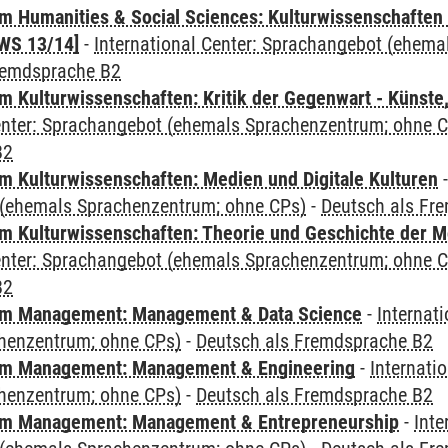
 Humanities & Social Sciences: Kulturwissenschaften -
WS 13/14]
-
International Center: Sprachangebot (ehem
remdsprache B2
 Kulturwissenschaften: Kritik der Gegenwart - Künste,
Center: Sprachangebot (ehemals Sprachenzentrum; ohne 
B2
 Kulturwissenschaften: Medien und Digitale Kulturen
(ehemals Sprachenzentrum; ohne CPs)
-
Deutsch als Fr
 Kulturwissenschaften: Theorie und Geschichte der M
Center: Sprachangebot (ehemals Sprachenzentrum; ohne 
B2
m Management: Management & Data Science
-
Internat
henzentrum; ohne CPs)
-
Deutsch als Fremdsprache B2
m Management: Management & Engineering
-
Internati
henzentrum; ohne CPs)
-
Deutsch als Fremdsprache B2
m Management: Management & Entrepreneurship
-
Inte