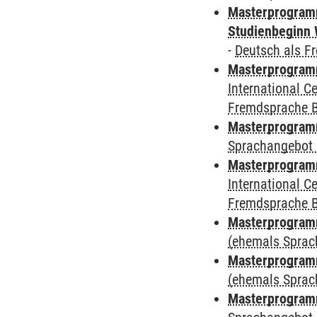
Masterprogramm
Studienbeginn 
-
Deutsch als F
Masterprogramm
International 
Fremdsprache 
Masterprogramm
Sprachangebot 
Masterprogramm
International 
Fremdsprache 
Masterprogram
(ehemals Sprac
Masterprogram
(ehemals Sprac
Masterprogram