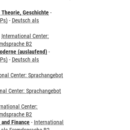
 Theorie, Geschichte
-
CPs)
-
Deutsch als
-
International Center:
emdsprache B2
oderne (auslaufend)
-
CPs)
-
Deutsch als
ional Center: Sprachangebot
onal Center: Sprachangebot
rnational Center:
emdsprache B2
 and Finance
-
International