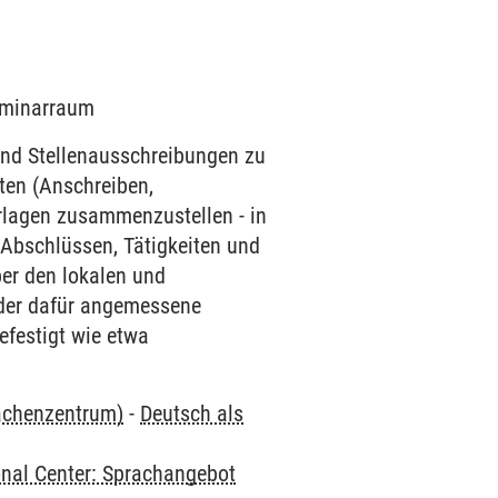
Seminarraum
 und Stellenausschreibungen zu
ten (Anschreiben,
rlagen zusammenzustellen - in
bschlüssen, Tätigkeiten und
er den lokalen und
 der dafür angemessene
efestigt wie etwa
rachenzentrum)
-
Deutsch als
onal Center: Sprachangebot