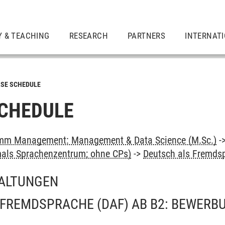
Y & TEACHING
RESEARCH
PARTNERS
INTERNAT
SE SCHEDULE
CHEDULE
mm Management: Management & Data Science (M.Sc.)
-
als Sprachenzentrum; ohne CPs)
->
Deutsch als Fremds
ALTUNGEN
 FREMDSPRACHE (DAF) AB B2: BEWERB