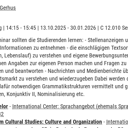
 Gerhus
 | 14:15 - 15:45 | 13.10.2025 - 30.01.2026 | C 12.010 
nar sollten die Studierenden lernen: - Stellenanzeigen
Informationen zu entnehmen - die einschlägigen Textsor
n, Lebenslauf) zu verstehen und eigene Bewerbungsunte
en Angaben zur eigenen Person machen und Fragen zu A
en und beantworten - Nachrichten und Medienberichte üb
itsmarkt zu verstehen und wiederzugeben Dabei werden
dafür notwendigen Grammatikstrukturen vermittelt und g
, Konjunktiv II, Nominalisierung etc.
elor
-
International Center: Sprachangebot (ehemals Sp
B2
 Cultural Studies: Culture and Organization
-
Internati