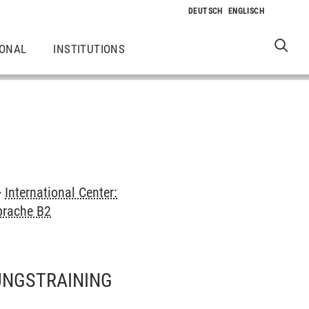
IONAL
INSTITUTIONS
>
International Center:
prache B2
UNGSTRAINING