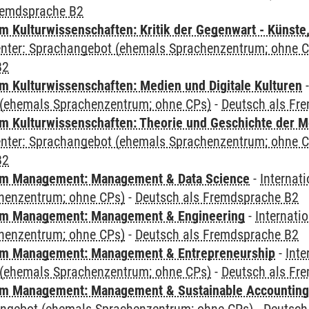
remdsprache B2
 Kulturwissenschaften: Kritik der Gegenwart - Künste,
Center: Sprachangebot (ehemals Sprachenzentrum; ohne 
B2
 Kulturwissenschaften: Medien und Digitale Kulturen
(ehemals Sprachenzentrum; ohne CPs)
-
Deutsch als Fr
 Kulturwissenschaften: Theorie und Geschichte der M
Center: Sprachangebot (ehemals Sprachenzentrum; ohne 
B2
m Management: Management & Data Science
-
Internat
henzentrum; ohne CPs)
-
Deutsch als Fremdsprache B2
m Management: Management & Engineering
-
Internati
henzentrum; ohne CPs)
-
Deutsch als Fremdsprache B2
m Management: Management & Entrepreneurship
-
Inte
(ehemals Sprachenzentrum; ohne CPs)
-
Deutsch als Fr
m Management: Management & Sustainable Accounting