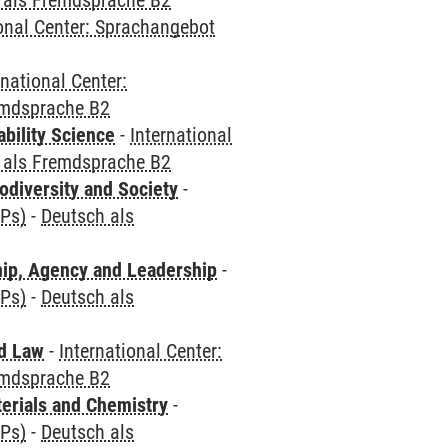
 als Fremdsprache B2
ional Center: Sprachangebot
rnational Center:
emdsprache B2
bility Science
-
International
 als Fremdsprache B2
odiversity and Society
-
CPs)
-
Deutsch als
hip, Agency and Leadership
-
CPs)
-
Deutsch als
nd Law
-
International Center:
emdsprache B2
terials and Chemistry
-
CPs)
-
Deutsch als