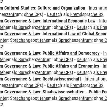
B2
 Cultural Studies: Culture and Organization
-
Internati
henzentrum; ohne CPs)
-
Deutsch als Fremdsprache B2
 Governance & Law: International Economic Law
-
Inte
(ehemals Sprachenzentrum; ohne CPs)
-
Deutsch als Fr
 Governance & Law: International Law of Global Secur
Center: Sprachangebot (ehemals Sprachenzentrum; ohne 
B2
 Governance & Law: Public Affairs and Democracy
-
In
(ehemals Sprachenzentrum; ohne CPs)
-
Deutsch als Fr
 Governance & Law: Public Affairs and Economics
-
In
(ehemals Sprachenzentrum; ohne CPs)
-
Deutsch als Fr
m Governance & Law: Rechtswissenschaft
-
Internation
henzentrum; ohne CPs)
-
Deutsch als Fremdsprache B2
 Governance & Law: Staatswissenschaften - Public Eco
Center: Sprachangebot (ehemals Sprachenzentrum; ohne 
B2