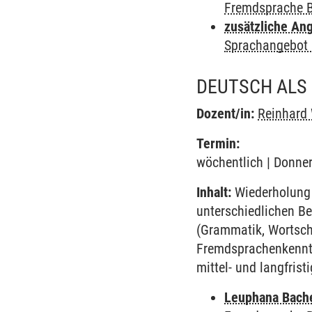
Fremdsprache 
zusätzliche An
Sprachangebot 
DEUTSCH ALS
Dozent/in:
Reinhard
Termin:
wöchentlich | Donner
Inhalt:
Wiederholung 
unterschiedlichen Be
(Grammatik, Wortsch
Fremdsprachenkenntn
mittel- und langfris
Leuphana Bach