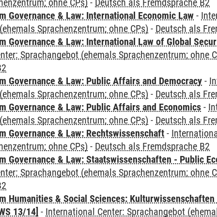
henzentrum; ohne CPs)
-
Deutsch als Fremdsprache B2
 Governance & Law: International Economic Law
-
Inte
(ehemals Sprachenzentrum; ohne CPs)
-
Deutsch als Fr
 Governance & Law: International Law of Global Secur
Center: Sprachangebot (ehemals Sprachenzentrum; ohne 
B2
 Governance & Law: Public Affairs and Democracy
-
In
(ehemals Sprachenzentrum; ohne CPs)
-
Deutsch als Fr
 Governance & Law: Public Affairs and Economics
-
In
(ehemals Sprachenzentrum; ohne CPs)
-
Deutsch als Fr
m Governance & Law: Rechtswissenschaft
-
Internation
henzentrum; ohne CPs)
-
Deutsch als Fremdsprache B2
 Governance & Law: Staatswissenschaften - Public Eco
Center: Sprachangebot (ehemals Sprachenzentrum; ohne 
B2
 Humanities & Social Sciences: Kulturwissenschaften -
WS 13/14]
-
International Center: Sprachangebot (ehem