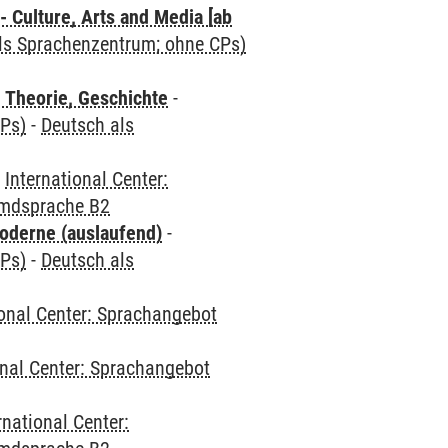
 Culture, Arts and Media [ab
als Sprachenzentrum; ohne CPs)
 Theorie, Geschichte
-
CPs)
-
Deutsch als
-
International Center:
emdsprache B2
oderne (auslaufend)
-
CPs)
-
Deutsch als
ional Center: Sprachangebot
onal Center: Sprachangebot
rnational Center: