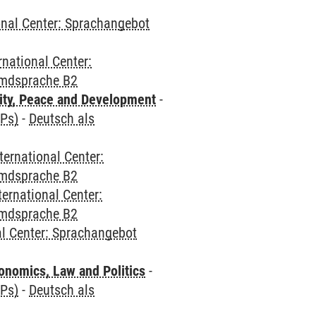
onal Center: Sprachangebot
rnational Center:
emdsprache B2
ity, Peace and Development
-
CPs)
-
Deutsch als
ternational Center:
emdsprache B2
ternational Center:
emdsprache B2
al Center: Sprachangebot
nomics, Law and Politics
-
CPs)
-
Deutsch als