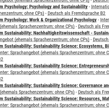
angebot (ehemals Sprachenzentrum; ohne CPs)
-
Deutsch
 Psychology: Psychology and Sustainability
-
Internat
henzentrum; ohne CPs)
-
Deutsch als Fremdsprache B2
 Psychology: Work & Organizational Psychology
-
Inte
(ehemals Sprachenzentrum; ohne CPs)
-
Deutsch als Fr
Sustainability: Nachhaltigkeitswissenschaft - Sustaina
angebot (ehemals Sprachenzentrum; ohne CPs)
-
Deutsch
Sustainability: Sustainability Science: Ecosystems, Bi
Center: Sprachangebot (ehemals Sprachenzentrum; ohne 
B2
 Sustainability: Sustainability Science: Entrepreneurs
Center: Sprachangebot (ehemals Sprachenzentrum; ohne 
B2
 Sustainability: Sustainability Science: Governance a
(ehemals Sprachenzentrum; ohne CPs)
-
Deutsch als Fr
Sustainability: Sustainability Science: Resources, Ma
Center: Sprachangebot (ehemals Sprachenzentrum; ohne 