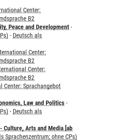
rnational Center:
emdsprache B2
ity, Peace and Development
-
CPs)
-
Deutsch als
ternational Center:
emdsprache B2
ternational Center:
emdsprache B2
al Center: Sprachangebot
nomics, Law and Politics
-
CPs)
-
Deutsch als
 Culture, Arts and Media [ab
als Sprachenzentrum; ohne CPs)