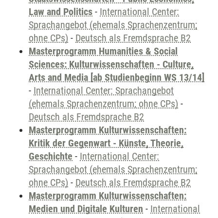
Law and Politics
-
International Center:
Sprachangebot (ehemals Sprachenzentrum;
ohne CPs)
-
Deutsch als Fremdsprache B2
Masterprogramm Humanities & Social
Sciences: Kulturwissenschaften - Culture,
Arts and Media [ab Studienbeginn WS 13/14]
-
International Center: Sprachangebot
(ehemals Sprachenzentrum; ohne CPs)
-
Deutsch als Fremdsprache B2
Masterprogramm Kulturwissenschaften:
Kritik der Gegenwart - Künste, Theorie,
Geschichte
-
International Center:
Sprachangebot (ehemals Sprachenzentrum;
ohne CPs)
-
Deutsch als Fremdsprache B2
Masterprogramm Kulturwissenschaften:
Medien und Digitale Kulturen
-
International