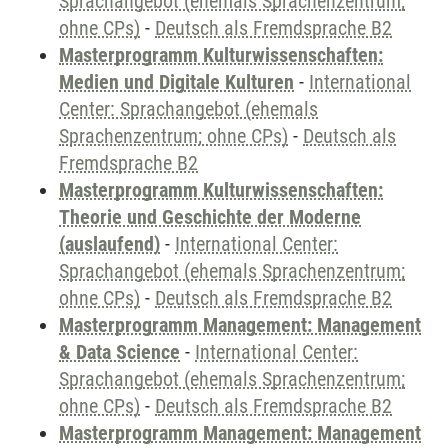
Sprachangebot (ehemals Sprachenzentrum;
ohne CPs)
-
Deutsch als Fremdsprache B2
Masterprogramm Kulturwissenschaften:
Medien und Digitale Kulturen
-
International
Center: Sprachangebot (ehemals
Sprachenzentrum; ohne CPs)
-
Deutsch als
Fremdsprache B2
Masterprogramm Kulturwissenschaften:
Theorie und Geschichte der Moderne
(auslaufend)
-
International Center:
Sprachangebot (ehemals Sprachenzentrum;
ohne CPs)
-
Deutsch als Fremdsprache B2
Masterprogramm Management: Management
& Data Science
-
International Center:
Sprachangebot (ehemals Sprachenzentrum;
ohne CPs)
-
Deutsch als Fremdsprache B2
Masterprogramm Management: Management