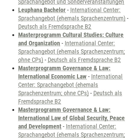
Sprachangebot und Sonderveranstaltungen
Leuphana Bachelor
-
International Center:
Sprachangebot (ehemals Sprachenzentrum)
-
Deutsch als Fremdsprache B2
Masterprogramm Cultural Studies: Culture
and Organization
-
International Center:
Sprachangebot (ehemals Sprachenzentrum;
ohne CPs)
-
Deutsch als Fremdsprache B2
Masterprogramm Governance & Law:
International Economic Law
-
International
Center: Sprachangebot (ehemals
Sprachenzentrum; ohne CPs)
-
Deutsch als
Fremdsprache B2
Masterprogramm Governance & Law:
International Law of Global Security, Peace
and Development
-
International Center:
Sprachangebot (ehemals Sprachenzentrum;