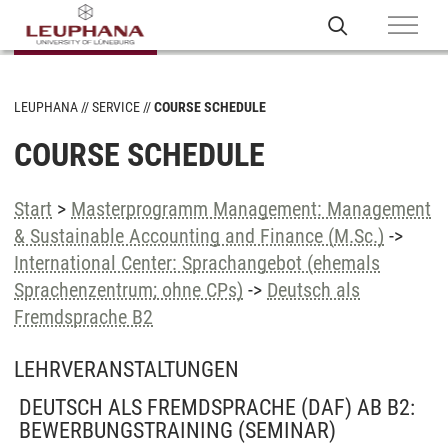
LEUPHANA
SERVICE
COURSE SCHEDULE
COURSE SCHEDULE
Start
>
Masterprogramm Management: Management
& Sustainable Accounting and Finance (M.Sc.)
->
International Center: Sprachangebot (ehemals
Sprachenzentrum; ohne CPs)
->
Deutsch als
Fremdsprache B2
LEHRVERANSTALTUNGEN
DEUTSCH ALS FREMDSPRACHE (DAF) AB B2:
BEWERBUNGSTRAINING
(SEMINAR)