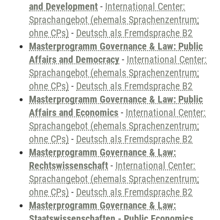
and Development
-
International Center:
Sprachangebot (ehemals Sprachenzentrum;
ohne CPs)
-
Deutsch als Fremdsprache B2
Masterprogramm Governance & Law: Public
Affairs and Democracy
-
International Center:
Sprachangebot (ehemals Sprachenzentrum;
ohne CPs)
-
Deutsch als Fremdsprache B2
Masterprogramm Governance & Law: Public
Affairs and Economics
-
International Center:
Sprachangebot (ehemals Sprachenzentrum;
ohne CPs)
-
Deutsch als Fremdsprache B2
Masterprogramm Governance & Law:
Rechtswissenschaft
-
International Center:
Sprachangebot (ehemals Sprachenzentrum;
ohne CPs)
-
Deutsch als Fremdsprache B2
Masterprogramm Governance & Law:
Staatswissenschaften - Public Economics,