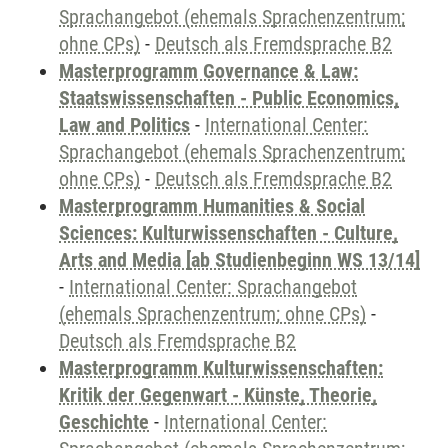
Sprachangebot (ehemals Sprachenzentrum;
ohne CPs)
-
Deutsch als Fremdsprache B2
Masterprogramm Governance & Law:
Staatswissenschaften - Public Economics,
Law and Politics
-
International Center:
Sprachangebot (ehemals Sprachenzentrum;
ohne CPs)
-
Deutsch als Fremdsprache B2
Masterprogramm Humanities & Social
Sciences: Kulturwissenschaften - Culture,
Arts and Media [ab Studienbeginn WS 13/14]
-
International Center: Sprachangebot
(ehemals Sprachenzentrum; ohne CPs)
-
Deutsch als Fremdsprache B2
Masterprogramm Kulturwissenschaften:
Kritik der Gegenwart - Künste, Theorie,
Geschichte
-
International Center: