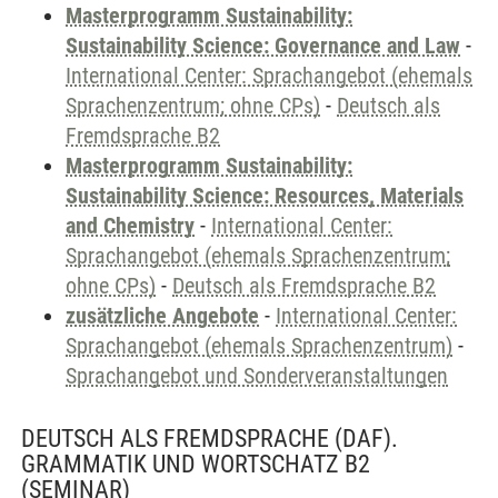
Masterprogramm Sustainability:
Sustainability Science: Governance and Law
-
International Center: Sprachangebot (ehemals
Sprachenzentrum; ohne CPs)
-
Deutsch als
Fremdsprache B2
Masterprogramm Sustainability:
Sustainability Science: Resources, Materials
and Chemistry
-
International Center:
Sprachangebot (ehemals Sprachenzentrum;
ohne CPs)
-
Deutsch als Fremdsprache B2
zusätzliche Angebote
-
International Center:
Sprachangebot (ehemals Sprachenzentrum)
-
Sprachangebot und Sonderveranstaltungen
DEUTSCH ALS FREMDSPRACHE (DAF).
GRAMMATIK UND WORTSCHATZ B2
(SEMINAR)