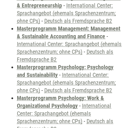
& Entrepreneurship
-
International Center:
Sprachangebot (ehemals Sprachenzentrum;
ohne CPs)
-
Deutsch als Fremdsprache B2
Masterprogramm Management: Management
& Sustainable Accounting and Finance
-
International Center: Sprachangebot (ehemals
Sprachenzentrum; ohne CPs)
-
Deutsch als
Fremdsprache B2
Masterprogramm Psychology: Psychology
and Sustainability
-
International Center:
Sprachangebot (ehemals Sprachenzentrum;
ohne CPs)
-
Deutsch als Fremdsprache B2
Masterprogramm Psychology: Work &
Organizational Psychology
-
International
Center: Sprachangebot (ehemals
Sprachenzentrum; ohne CPs)
-
Deutsch als