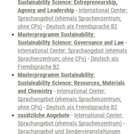
Sustainability Science: Entrepreneurship,
Agency and Leadership
-
International Center:
Sprachangebot (ehemals Sprachenzentrum;
ohne CPs)
-
Deutsch als Fremdsprache B2
Masterprogramm Sustainability:
Sustainability Science: Governance and Law
-
International Center: Sprachangebot (ehemals
Sprachenzentrum; ohne CPs)
-
Deutsch als
Fremdsprache B2
Masterprogramm Sustainability:
Sustainability Science: Resources, Materials
and Chemistry
-
International Center:
Sprachangebot (ehemals Sprachenzentrum;
ohne CPs)
-
Deutsch als Fremdsprache B2
zusätzliche Angebote
-
International Center:
Sprachangebot (ehemals Sprachenzentrum)
-
Sprachangebot und Sonderveranstaltungen