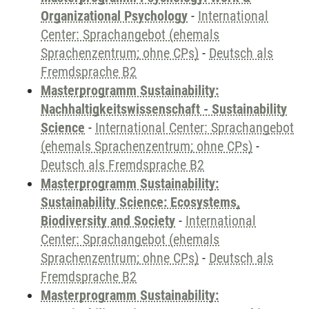
Organizational Psychology
-
International
Center: Sprachangebot (ehemals
Sprachenzentrum; ohne CPs)
-
Deutsch als
Fremdsprache B2
Masterprogramm Sustainability:
Nachhaltigkeitswissenschaft - Sustainability
Science
-
International Center: Sprachangebot
(ehemals Sprachenzentrum; ohne CPs)
-
Deutsch als Fremdsprache B2
Masterprogramm Sustainability:
Sustainability Science: Ecosystems,
Biodiversity and Society
-
International
Center: Sprachangebot (ehemals
Sprachenzentrum; ohne CPs)
-
Deutsch als
Fremdsprache B2
Masterprogramm Sustainability: