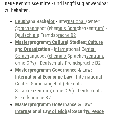
neue Kenntnisse mittel- und langfristig anwendbar
zu behalten.
Leuphana Bachelor
-
International Center:
Sprachangebot (ehemals Sprachenzentrum)
-
Deutsch als Fremdsprache B2
Masterprogramm Cultural Studies: Culture
and Organization
-
International Center:
Sprachangebot (ehemals Sprachenzentrum;
ohne CPs)
-
Deutsch als Fremdsprache B2
Masterprogramm Governance & Law:
International Economic Law
-
International
Center: Sprachangebot (ehemals
Sprachenzentrum; ohne CPs)
-
Deutsch als
Fremdsprache B2
Masterprogramm Governance & Law:
International Law of Global Security, Peace