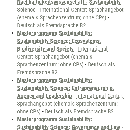
Nachhaltigkeitswissenschaft - Sustainability
Science
-
International Center: Sprachangebot
(ehemals Sprachenzentrum; ohne CPs)
-
Deutsch als Fremdsprache B2
Masterprogramm Sustainability:
Sustainability Science: Ecosystems,
Biodiversity and Society
-
International
Center: Sprachangebot (ehemals
Sprachenzentrum; ohne CPs)
-
Deutsch als
Fremdsprache B2
Masterprogramm Sustainability:
Sustainability Science: Entrepreneurship,
Agency and Leadership
-
International Center:
Sprachangebot (ehemals Sprachenzentrum;
ohne CPs)
-
Deutsch als Fremdsprache B2
Masterprogramm Sustainability:
Sustainability Science: Governance and Law
-