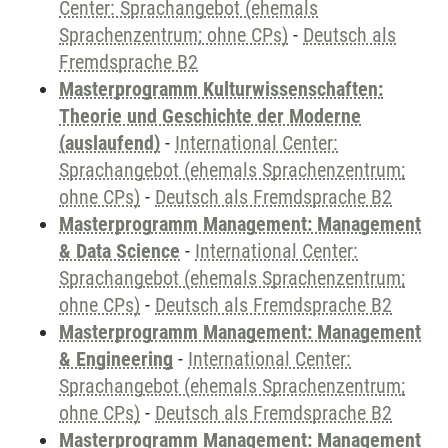
Center: Sprachangebot (ehemals
Sprachenzentrum; ohne CPs)
-
Deutsch als
Fremdsprache B2
Masterprogramm Kulturwissenschaften:
Theorie und Geschichte der Moderne
(auslaufend)
-
International Center:
Sprachangebot (ehemals Sprachenzentrum;
ohne CPs)
-
Deutsch als Fremdsprache B2
Masterprogramm Management: Management
& Data Science
-
International Center:
Sprachangebot (ehemals Sprachenzentrum;
ohne CPs)
-
Deutsch als Fremdsprache B2
Masterprogramm Management: Management
& Engineering
-
International Center:
Sprachangebot (ehemals Sprachenzentrum;
ohne CPs)
-
Deutsch als Fremdsprache B2
Masterprogramm Management: Management