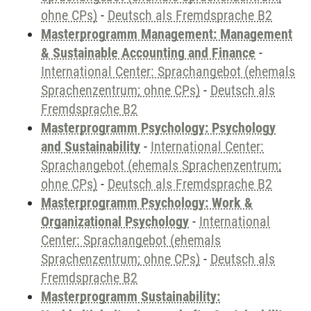
ohne CPs)
-
Deutsch als Fremdsprache B2
Masterprogramm Management: Management
& Sustainable Accounting and Finance
-
International Center: Sprachangebot (ehemals
Sprachenzentrum; ohne CPs)
-
Deutsch als
Fremdsprache B2
Masterprogramm Psychology: Psychology
and Sustainability
-
International Center:
Sprachangebot (ehemals Sprachenzentrum;
ohne CPs)
-
Deutsch als Fremdsprache B2
Masterprogramm Psychology: Work &
Organizational Psychology
-
International
Center: Sprachangebot (ehemals
Sprachenzentrum; ohne CPs)
-
Deutsch als
Fremdsprache B2
Masterprogramm Sustainability: