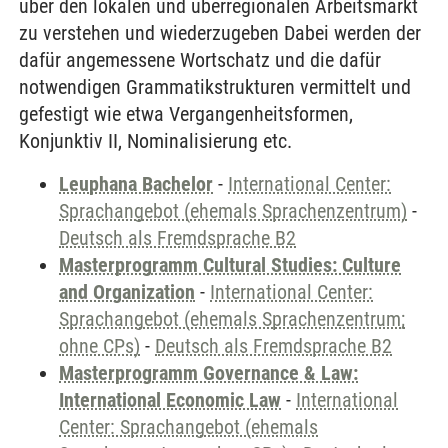
über den lokalen und überregionalen Arbeitsmarkt
zu verstehen und wiederzugeben Dabei werden der
dafür angemessene Wortschatz und die dafür
notwendigen Grammatikstrukturen vermittelt und
gefestigt wie etwa Vergangenheitsformen,
Konjunktiv II, Nominalisierung etc.
Leuphana Bachelor
-
International Center:
Sprachangebot (ehemals Sprachenzentrum)
-
Deutsch als Fremdsprache B2
Masterprogramm Cultural Studies: Culture
and Organization
-
International Center:
Sprachangebot (ehemals Sprachenzentrum;
ohne CPs)
-
Deutsch als Fremdsprache B2
Masterprogramm Governance & Law:
International Economic Law
-
International
Center: Sprachangebot (ehemals