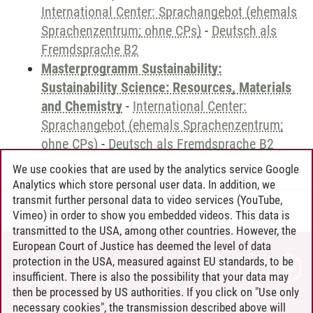
International Center: Sprachangebot (ehemals
Sprachenzentrum; ohne CPs)
-
Deutsch als
Fremdsprache B2
Masterprogramm Sustainability:
Sustainability Science: Resources, Materials
and Chemistry
-
International Center:
Sprachangebot (ehemals Sprachenzentrum;
ohne CPs)
-
Deutsch als Fremdsprache B2
We use cookies that are used by the analytics service Google
Analytics which store personal user data. In addition, we
transmit further personal data to video services (YouTube,
Andreea Tribel
/
30.06.2024
Vimeo) in order to show you embedded videos. This data is
transmitted to the USA, among other countries. However, the
European Court of Justice has deemed the level of data
protection in the USA, measured against EU standards, to be
CONTACT
insufficient. There is also the possibility that your data may
LEUPHANA AS EMPLOYER
then be processed by US authorities. If you click on "Use only
INTRANET
necessary cookies", the transmission described above will