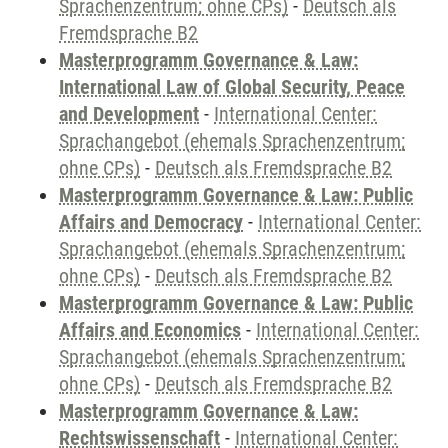
Sprachenzentrum; ohne CPs)
-
Deutsch als
Fremdsprache B2
Masterprogramm Governance & Law:
International Law of Global Security, Peace
and Development
-
International Center:
Sprachangebot (ehemals Sprachenzentrum;
ohne CPs)
-
Deutsch als Fremdsprache B2
Masterprogramm Governance & Law: Public
Affairs and Democracy
-
International Center:
Sprachangebot (ehemals Sprachenzentrum;
ohne CPs)
-
Deutsch als Fremdsprache B2
Masterprogramm Governance & Law: Public
Affairs and Economics
-
International Center:
Sprachangebot (ehemals Sprachenzentrum;
ohne CPs)
-
Deutsch als Fremdsprache B2
Masterprogramm Governance & Law:
Rechtswissenschaft
-
International Center: