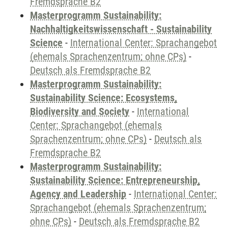
Fremdsprache B2
Masterprogramm Sustainability:
Nachhaltigkeitswissenschaft - Sustainability
Science
-
International Center: Sprachangebot
(ehemals Sprachenzentrum; ohne CPs)
-
Deutsch als Fremdsprache B2
Masterprogramm Sustainability:
Sustainability Science: Ecosystems,
Biodiversity and Society
-
International
Center: Sprachangebot (ehemals
Sprachenzentrum; ohne CPs)
-
Deutsch als
Fremdsprache B2
Masterprogramm Sustainability:
Sustainability Science: Entrepreneurship,
Agency and Leadership
-
International Center:
Sprachangebot (ehemals Sprachenzentrum;
ohne CPs)
-
Deutsch als Fremdsprache B2