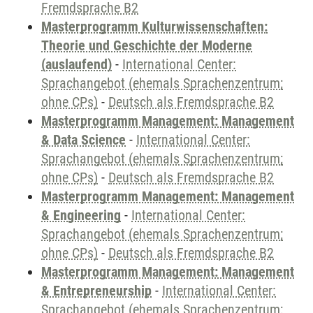
Fremdsprache B2
Masterprogramm Kulturwissenschaften:
Theorie und Geschichte der Moderne
(auslaufend)
-
International Center:
Sprachangebot (ehemals Sprachenzentrum;
ohne CPs)
-
Deutsch als Fremdsprache B2
Masterprogramm Management: Management
& Data Science
-
International Center:
Sprachangebot (ehemals Sprachenzentrum;
ohne CPs)
-
Deutsch als Fremdsprache B2
Masterprogramm Management: Management
& Engineering
-
International Center:
Sprachangebot (ehemals Sprachenzentrum;
ohne CPs)
-
Deutsch als Fremdsprache B2
Masterprogramm Management: Management
& Entrepreneurship
-
International Center:
Sprachangebot (ehemals Sprachenzentrum;