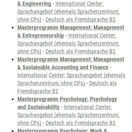
& Engineering
-
International Center:
Sprachangebot (ehemals Sprachenzentrum;
ohne CPs)
-
Deutsch als Fremdsprache B2
Masterprogramm Management: Management
& Entrepreneurship
-
International Center:
Sprachangebot (ehemals Sprachenzentrum;
ohne CPs)
-
Deutsch als Fremdsprache B2
Masterprogramm Management: Management
& Sustainable Accounting and Finance
-
International Center: Sprachangebot (ehemals
Sprachenzentrum; ohne CPs)
-
Deutsch als
Fremdsprache B2
Masterprogramm Psychology: Psychology
and Sustainability
-
International Center:
Sprachangebot (ehemals Sprachenzentrum;
ohne CPs)
-
Deutsch als Fremdsprache B2
Masterprogramm Psychology: Work &