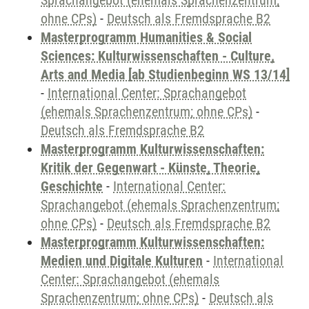
Sprachangebot (ehemals Sprachenzentrum;
ohne CPs)
-
Deutsch als Fremdsprache B2
Masterprogramm Humanities & Social
Sciences: Kulturwissenschaften - Culture,
Arts and Media [ab Studienbeginn WS 13/14]
-
International Center: Sprachangebot
(ehemals Sprachenzentrum; ohne CPs)
-
Deutsch als Fremdsprache B2
Masterprogramm Kulturwissenschaften:
Kritik der Gegenwart - Künste, Theorie,
Geschichte
-
International Center:
Sprachangebot (ehemals Sprachenzentrum;
ohne CPs)
-
Deutsch als Fremdsprache B2
Masterprogramm Kulturwissenschaften:
Medien und Digitale Kulturen
-
International
Center: Sprachangebot (ehemals
Sprachenzentrum; ohne CPs)
-
Deutsch als