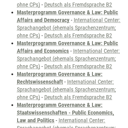
ohne CPs)
-
Deutsch als Fremdsprache B2
Masterprogramm Governance & Law: Public
Affairs and Democracy
-
International Center:
Sprachangebot (ehemals Sprachenzentrum;
ohne CPs)
-
Deutsch als Fremdsprache B2
Masterprogramm Governance & Law: Public
Affairs and Economics
-
International Center:
Sprachangebot (ehemals Sprachenzentrum;
ohne CPs)
-
Deutsch als Fremdsprache B2
Masterprogramm Governance & Law:
Rechtswissenschaft
-
International Center:
Sprachangebot (ehemals Sprachenzentrum;
ohne CPs)
-
Deutsch als Fremdsprache B2
Masterprogramm Governance & Law:
Staatswissenschaften - Public Economics,
Law and Politics
-
International Center: