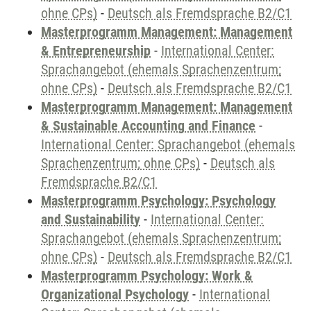
ohne CPs)
-
Deutsch als Fremdsprache B2/C1
Masterprogramm Management: Management
& Entrepreneurship
-
International Center:
Sprachangebot (ehemals Sprachenzentrum;
ohne CPs)
-
Deutsch als Fremdsprache B2/C1
Masterprogramm Management: Management
& Sustainable Accounting and Finance
-
International Center: Sprachangebot (ehemals
Sprachenzentrum; ohne CPs)
-
Deutsch als
Fremdsprache B2/C1
Masterprogramm Psychology: Psychology
and Sustainability
-
International Center:
Sprachangebot (ehemals Sprachenzentrum;
ohne CPs)
-
Deutsch als Fremdsprache B2/C1
Masterprogramm Psychology: Work &
Organizational Psychology
-
International