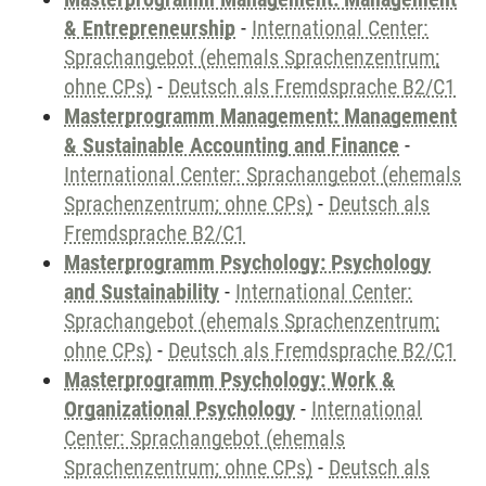
& Entrepreneurship
-
International Center:
Sprachangebot (ehemals Sprachenzentrum;
ohne CPs)
-
Deutsch als Fremdsprache B2/C1
Masterprogramm Management: Management
& Sustainable Accounting and Finance
-
International Center: Sprachangebot (ehemals
Sprachenzentrum; ohne CPs)
-
Deutsch als
Fremdsprache B2/C1
Masterprogramm Psychology: Psychology
and Sustainability
-
International Center:
Sprachangebot (ehemals Sprachenzentrum;
ohne CPs)
-
Deutsch als Fremdsprache B2/C1
Masterprogramm Psychology: Work &
Organizational Psychology
-
International
Center: Sprachangebot (ehemals
Sprachenzentrum; ohne CPs)
-
Deutsch als