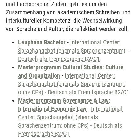
und Fachsprache. Zudem geht es um den
Zusammenhang von akademischem Schreiben und
interkultureller Kompetenz, die Wechselwirkung
von Sprache und Kultur, die reflektiert werden soll.
Leuphana Bachelor
-
International Center:
Sprachangebot (ehemals Sprachenzentrum)
-
Deutsch als Fremdsprache B2/C1
Masterprogramm Cultural Studies: Culture
and Organization
-
International Center:
Sprachangebot (ehemals Sprachenzentrum;
ohne CPs)
-
Deutsch als Fremdsprache B2/C1
Masterprogramm Governance & Law:
International Economic Law
-
International
Center: Sprachangebot (ehemals
Sprachenzentrum; ohne CPs)
-
Deutsch als
Fremdsprache B2/C1