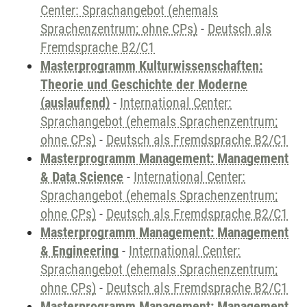
Center: Sprachangebot (ehemals
Sprachenzentrum; ohne CPs)
-
Deutsch als
Fremdsprache B2/C1
Masterprogramm Kulturwissenschaften:
Theorie und Geschichte der Moderne
(auslaufend)
-
International Center:
Sprachangebot (ehemals Sprachenzentrum;
ohne CPs)
-
Deutsch als Fremdsprache B2/C1
Masterprogramm Management: Management
& Data Science
-
International Center:
Sprachangebot (ehemals Sprachenzentrum;
ohne CPs)
-
Deutsch als Fremdsprache B2/C1
Masterprogramm Management: Management
& Engineering
-
International Center:
Sprachangebot (ehemals Sprachenzentrum;
ohne CPs)
-
Deutsch als Fremdsprache B2/C1
Masterprogramm Management: Management