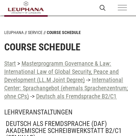
LEUPHANA
SERVICE
COURSE SCHEDULE
COURSE SCHEDULE
Start
>
Masterprogramm Governance & Law:
International Law of Global Security, Peace and
Development (LL.M Joint Degree)
->
International
Center: Sprachangebot (ehemals Sprachenzentrum;
ohne CPs)
->
Deutsch als Fremdsprache B2/C1
LEHRVERANSTALTUNGEN
DEUTSCH ALS FREMDSPRACHE (DAF)
AKADEMISCHE SCHREIBWERKSTATT B2/C1