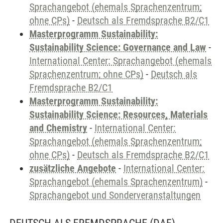
Sprachangebot (ehemals Sprachenzentrum;
ohne CPs)
-
Deutsch als Fremdsprache B2/C1
Masterprogramm Sustainability:
Sustainability Science: Governance and Law
-
International Center: Sprachangebot (ehemals
Sprachenzentrum; ohne CPs)
-
Deutsch als
Fremdsprache B2/C1
Masterprogramm Sustainability:
Sustainability Science: Resources, Materials
and Chemistry
-
International Center:
Sprachangebot (ehemals Sprachenzentrum;
ohne CPs)
-
Deutsch als Fremdsprache B2/C1
zusätzliche Angebote
-
International Center:
Sprachangebot (ehemals Sprachenzentrum)
-
Sprachangebot und Sonderveranstaltungen