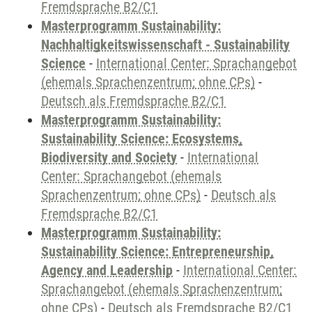
Fremdsprache B2/C1
Masterprogramm Sustainability:
Nachhaltigkeitswissenschaft - Sustainability
Science
-
International Center: Sprachangebot
(ehemals Sprachenzentrum; ohne CPs)
-
Deutsch als Fremdsprache B2/C1
Masterprogramm Sustainability:
Sustainability Science: Ecosystems,
Biodiversity and Society
-
International
Center: Sprachangebot (ehemals
Sprachenzentrum; ohne CPs)
-
Deutsch als
Fremdsprache B2/C1
Masterprogramm Sustainability:
Sustainability Science: Entrepreneurship,
Agency and Leadership
-
International Center:
Sprachangebot (ehemals Sprachenzentrum;
ohne CPs)
-
Deutsch als Fremdsprache B2/C1