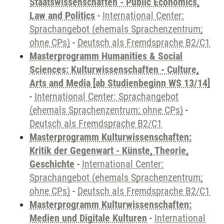
Staatswissenschaften - Public Economics,
Law and Politics
-
International Center:
Sprachangebot (ehemals Sprachenzentrum;
ohne CPs)
-
Deutsch als Fremdsprache B2/C1
Masterprogramm Humanities & Social
Sciences: Kulturwissenschaften - Culture,
Arts and Media [ab Studienbeginn WS 13/14]
-
International Center: Sprachangebot
(ehemals Sprachenzentrum; ohne CPs)
-
Deutsch als Fremdsprache B2/C1
Masterprogramm Kulturwissenschaften:
Kritik der Gegenwart - Künste, Theorie,
Geschichte
-
International Center:
Sprachangebot (ehemals Sprachenzentrum;
ohne CPs)
-
Deutsch als Fremdsprache B2/C1
Masterprogramm Kulturwissenschaften:
Medien und Digitale Kulturen
-
International