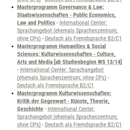
Masterprogramm Governance & Law:
Staatswissenschaften - Public Economics,
Law and Politics
-
International Center:
Sprachangebot (ehemals Sprachenzentrum;
ohne CPs)
-
Deutsch als Fremdsprache B2/C1
Masterprogramm Humanities & Social
Sciences: Kulturwissenschaften - Culture,
Arts and Media [ab Studienbeginn WS 13/14]
-
International Center: Sprachangebot
(ehemals Sprachenzentrum; ohne CPs)
-
Deutsch als Fremdsprache B2/C1
Masterprogramm Kulturwissenschaften:
Kritik der Gegenwart - Künste, Theorie,
Geschichte
-
International Center:
Sprachangebot (ehemals Sprachenzentrum;
ohne CPs)
-
Deutsch als Fremdsprache B2/C1