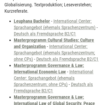
Globalisierung. Textproduktion; Leseverstehen;
Kurzreferate.
Leuphana Bachelor
-
International Center:
Sprachangebot (ehemals Sprachenzentrum)
-
Deutsch als Fremdsprache B2/C1
Masterprogramm Cultural Studies: Culture
and Organization
-
International Center:
Sprachangebot (ehemals Sprachenzentrum;
ohne CPs)
-
Deutsch als Fremdsprache B2/C1
Masterprogramm Governance & Law:
International Economic Law
-
International
Center: Sprachangebot (ehemals
Sprachenzentrum; ohne CPs)
-
Deutsch als
Fremdsprache B2/C1
Masterprogramm Governance & Law:
International Law of Global Security, Peace