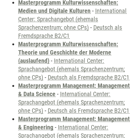
Masterprogramm Kulturwissenschaften:
Medien und Digitale Kulturen
-
International
Center: Sprachangebot (ehemals
Sprachenzentrum; ohne CPs)
-
Deutsch als
Fremdsprache B2/C1
Masterprogramm Kulturwissenschaften:
Theorie und Geschichte der Moderne
(auslaufend)
-
International Center:
Sprachangebot (ehemals Sprachenzentrum;
ohne CPs)
-
Deutsch als Fremdsprache B2/C1
Masterprogramm Management: Management
& Data Science
-
International Center:
Sprachangebot (ehemals Sprachenzentrum;
ohne CPs)
-
Deutsch als Fremdsprache B2/C1
Masterprogramm Management: Management
& Engineering
-
International Center:
Sprachangebot (ehemals Sprachenzentrum;