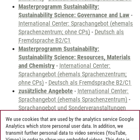
Masterprogramm Sustainability:
Sustainability Science: Governance and Law
-
International Center: Sprachangebot (ehemals
Sprachenzentrum; ohne CPs)
-
Deutsch als
Fremdsprache B2/C1
Masterprogramm Sustainability:
Sustainability Science: Resources, Materials
and Chemistry
-
International Center:
Sprachangebot (ehemals Sprachenzentrum;
ohne CPs)
-
Deutsch als Fremdsprache B2/C1
zusätzliche Angebote
-
International Center:
Sprachangebot (ehemals Sprachenzentrum)
-
Sprachangebot und Sonderveranstaltungen
We use cookies that are used by the analytics service Google
Analytics which store personal user data. In addition, we
transmit further personal data to video services (YouTube,
Andreea Tribel
/
30.06.2024
Vimeo) in order to show you embedded videos. This data is