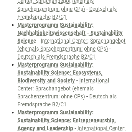
Center: Sprachangebot (ehemals
Sprachenzentrum; ohne CPs)
-
Deutsch als
Fremdsprache B2/C1
Masterprogramm Sustainability:
Nachhaltigkeitswissenschaft - Sustainability
Science
-
International Center: Sprachangebot
(ehemals Sprachenzentrum; ohne CPs)
-
Deutsch als Fremdsprache B2/C1
Masterprogramm Sustainability:
Sustainability Science: Ecosystems,
Biodiversity and Society
-
International
Center: Sprachangebot (ehemals
Sprachenzentrum; ohne CPs)
-
Deutsch als
Fremdsprache B2/C1
Masterprogramm Sustainability:
Sustainability Science: Entrepreneurship,
Agency and Leadership
-
International Center: