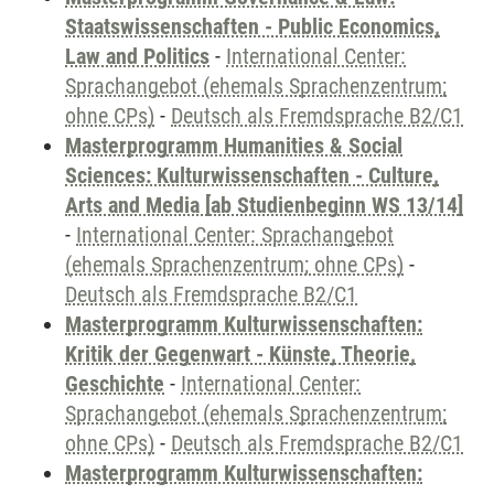
Staatswissenschaften - Public Economics,
Law and Politics
-
International Center:
Sprachangebot (ehemals Sprachenzentrum;
ohne CPs)
-
Deutsch als Fremdsprache B2/C1
Masterprogramm Humanities & Social
Sciences: Kulturwissenschaften - Culture,
Arts and Media [ab Studienbeginn WS 13/14]
-
International Center: Sprachangebot
(ehemals Sprachenzentrum; ohne CPs)
-
Deutsch als Fremdsprache B2/C1
Masterprogramm Kulturwissenschaften:
Kritik der Gegenwart - Künste, Theorie,
Geschichte
-
International Center:
Sprachangebot (ehemals Sprachenzentrum;
ohne CPs)
-
Deutsch als Fremdsprache B2/C1
Masterprogramm Kulturwissenschaften: