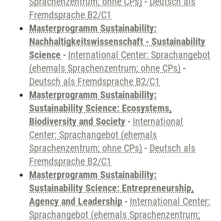
Sprachenzentrum; ohne CPs)
-
Deutsch als
Fremdsprache B2/C1
Masterprogramm Sustainability:
Nachhaltigkeitswissenschaft - Sustainability
Science
-
International Center: Sprachangebot
(ehemals Sprachenzentrum; ohne CPs)
-
Deutsch als Fremdsprache B2/C1
Masterprogramm Sustainability:
Sustainability Science: Ecosystems,
Biodiversity and Society
-
International
Center: Sprachangebot (ehemals
Sprachenzentrum; ohne CPs)
-
Deutsch als
Fremdsprache B2/C1
Masterprogramm Sustainability:
Sustainability Science: Entrepreneurship,
Agency and Leadership
-
International Center:
Sprachangebot (ehemals Sprachenzentrum;