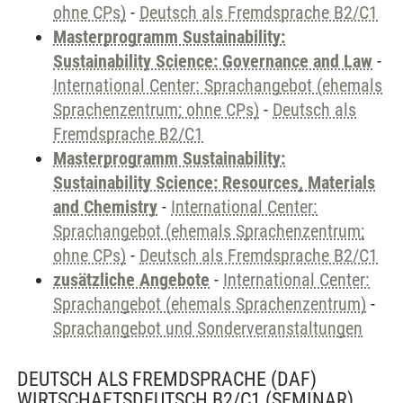
ohne CPs)
-
Deutsch als Fremdsprache B2/C1
Masterprogramm Sustainability:
Sustainability Science: Governance and Law
-
International Center: Sprachangebot (ehemals
Sprachenzentrum; ohne CPs)
-
Deutsch als
Fremdsprache B2/C1
Masterprogramm Sustainability:
Sustainability Science: Resources, Materials
and Chemistry
-
International Center:
Sprachangebot (ehemals Sprachenzentrum;
ohne CPs)
-
Deutsch als Fremdsprache B2/C1
zusätzliche Angebote
-
International Center:
Sprachangebot (ehemals Sprachenzentrum)
-
Sprachangebot und Sonderveranstaltungen
DEUTSCH ALS FREMDSPRACHE (DAF)
WIRTSCHAFTSDEUTSCH B2/C1
(SEMINAR)