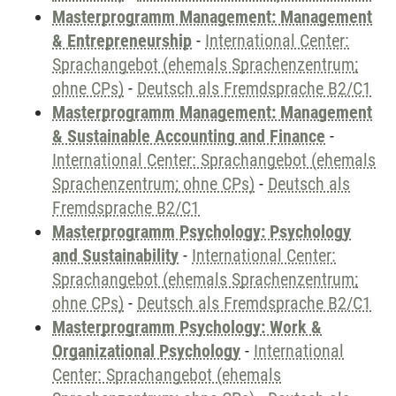
Masterprogramm Management: Management
& Entrepreneurship
-
International Center:
Sprachangebot (ehemals Sprachenzentrum;
ohne CPs)
-
Deutsch als Fremdsprache B2/C1
Masterprogramm Management: Management
& Sustainable Accounting and Finance
-
International Center: Sprachangebot (ehemals
Sprachenzentrum; ohne CPs)
-
Deutsch als
Fremdsprache B2/C1
Masterprogramm Psychology: Psychology
and Sustainability
-
International Center:
Sprachangebot (ehemals Sprachenzentrum;
ohne CPs)
-
Deutsch als Fremdsprache B2/C1
Masterprogramm Psychology: Work &
Organizational Psychology
-
International
Center: Sprachangebot (ehemals