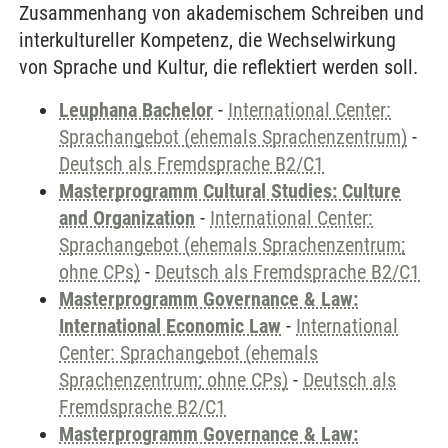
Zusammenhang von akademischem Schreiben und
interkultureller Kompetenz, die Wechselwirkung
von Sprache und Kultur, die reflektiert werden soll.
Leuphana Bachelor
-
International Center:
Sprachangebot (ehemals Sprachenzentrum)
-
Deutsch als Fremdsprache B2/C1
Masterprogramm Cultural Studies: Culture
and Organization
-
International Center:
Sprachangebot (ehemals Sprachenzentrum;
ohne CPs)
-
Deutsch als Fremdsprache B2/C1
Masterprogramm Governance & Law:
International Economic Law
-
International
Center: Sprachangebot (ehemals
Sprachenzentrum; ohne CPs)
-
Deutsch als
Fremdsprache B2/C1
Masterprogramm Governance & Law: