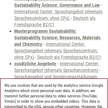
Sustainability Science: Governance and Law
-
International Center: Sprachangebot (ehemals
Sprachenzentrum; ohne CPs)
-
Deutsch als
Fremdsprache B2/C1
Masterprogramm Sustainability:
Sustainability Science: Resources, Materials
and Chemistry
-
International Center:
Sprachangebot (ehemals Sprachenzentrum;
ohne CPs)
-
Deutsch als Fremdsprache B2/C1
zusätzliche Angebote
-
International Center:
Sprachangebot (ehemals Sprachenzentrum)
-
Sprachangebot und Sonderveranstaltungen
We use cookies that are used by the analytics service Google
Analytics which store personal user data. In addition, we
transmit further personal data to video services (YouTube,
Andreea Tribel
/
30.06.2024
Vimeo) in order to show you embedded videos. This data is
transmitted to the USA, among other countries. However, the