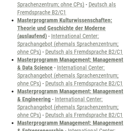
Sprachenzentrum; ohne CPs)
-
Deutsch als
Fremdsprache B2/C1
Masterprogramm Kulturwissenschaften:
Theorie und Geschichte der Moderne
(auslaufend)
-
International Center:
Sprachangebot (ehemals Sprachenzentrum;
ohne CPs)
-
Deutsch als Fremdsprache B2/C1
Masterprogramm Management: Management
& Data Science
-
International Center:
Sprachangebot (ehemals Sprachenzentrum;
ohne CPs)
-
Deutsch als Fremdsprache B2/C1
Masterprogramm Management: Management
& Engineering
-
International Center:
Sprachangebot (ehemals Sprachenzentrum;
ohne CPs)
-
Deutsch als Fremdsprache B2/C1
Masterprogramm Management: Management
& Entrepreneurship
-
International Center: