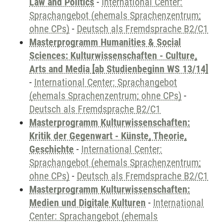
Law and Politics
-
International Center:
Sprachangebot (ehemals Sprachenzentrum;
ohne CPs)
-
Deutsch als Fremdsprache B2/C1
Masterprogramm Humanities & Social
Sciences: Kulturwissenschaften - Culture,
Arts and Media [ab Studienbeginn WS 13/14]
-
International Center: Sprachangebot
(ehemals Sprachenzentrum; ohne CPs)
-
Deutsch als Fremdsprache B2/C1
Masterprogramm Kulturwissenschaften:
Kritik der Gegenwart - Künste, Theorie,
Geschichte
-
International Center:
Sprachangebot (ehemals Sprachenzentrum;
ohne CPs)
-
Deutsch als Fremdsprache B2/C1
Masterprogramm Kulturwissenschaften:
Medien und Digitale Kulturen
-
International
Center: Sprachangebot (ehemals