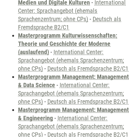
Medien und Digitale Kulturen
-
International
Center: Sprachangebot (ehemals
Sprachenzentrum; ohne CPs)
-
Deutsch als
Fremdsprache B2/C1
Masterprogramm Kulturwissenschaften:
Theorie und Geschichte der Moderne
(auslaufend)
-
International Center:
Sprachangebot (ehemals Sprachenzentrum;
ohne CPs)
-
Deutsch als Fremdsprache B2/C1
Masterprogramm Management: Management
& Data Science
-
International Center:
Sprachangebot (ehemals Sprachenzentrum;
ohne CPs)
-
Deutsch als Fremdsprache B2/C1
Masterprogramm Management: Management
& Engineering
-
International Center:
Sprachangebot (ehemals Sprachenzentrum;
ohne CPs)
-
Deutsch als Fremdsprache B2/C1