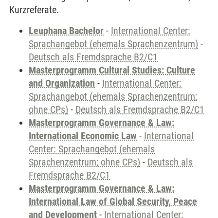
Kurzreferate.
Leuphana Bachelor
-
International Center:
Sprachangebot (ehemals Sprachenzentrum)
-
Deutsch als Fremdsprache B2/C1
Masterprogramm Cultural Studies: Culture
and Organization
-
International Center:
Sprachangebot (ehemals Sprachenzentrum;
ohne CPs)
-
Deutsch als Fremdsprache B2/C1
Masterprogramm Governance & Law:
International Economic Law
-
International
Center: Sprachangebot (ehemals
Sprachenzentrum; ohne CPs)
-
Deutsch als
Fremdsprache B2/C1
Masterprogramm Governance & Law:
International Law of Global Security, Peace
and Development
-
International Center: