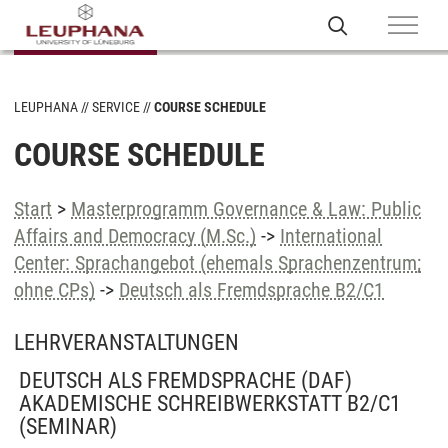
LEUPHANA
SERVICE
COURSE SCHEDULE
COURSE SCHEDULE
Start
>
Masterprogramm Governance & Law: Public
Affairs and Democracy (M.Sc.)
->
International
Center: Sprachangebot (ehemals Sprachenzentrum;
ohne CPs)
->
Deutsch als Fremdsprache B2/C1
LEHRVERANSTALTUNGEN
DEUTSCH ALS FREMDSPRACHE (DAF)
AKADEMISCHE SCHREIBWERKSTATT B2/C1
(SEMINAR)