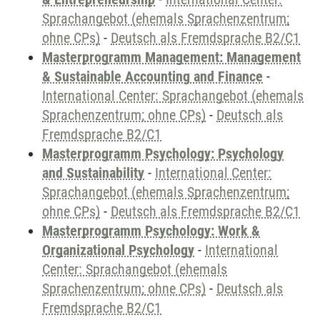
Sprachangebot (ehemals Sprachenzentrum;
ohne CPs)
-
Deutsch als Fremdsprache B2/C1
Masterprogramm Management: Management
& Sustainable Accounting and Finance
-
International Center: Sprachangebot (ehemals
Sprachenzentrum; ohne CPs)
-
Deutsch als
Fremdsprache B2/C1
Masterprogramm Psychology: Psychology
and Sustainability
-
International Center:
Sprachangebot (ehemals Sprachenzentrum;
ohne CPs)
-
Deutsch als Fremdsprache B2/C1
Masterprogramm Psychology: Work &
Organizational Psychology
-
International
Center: Sprachangebot (ehemals
Sprachenzentrum; ohne CPs)
-
Deutsch als
Fremdsprache B2/C1