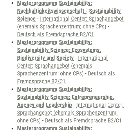
Masterprogramm Sustainability:
Nachhaltigkeitswissenschaft - Sustainability
Science
-
International Center: Sprachangebot
(ehemals Sprachenzentrum; ohne CPs)
-
Deutsch als Fremdsprache B2/C1
Masterprogramm Sustainability:
Sustainability Science: Ecosystems,
Biodiversity and Society
-
International
Center: Sprachangebot (ehemals
Sprachenzentrum; ohne CPs)
-
Deutsch als
Fremdsprache B2/C1
Masterprogramm Sustainability:
Sustainability Science: Entrepreneurship,
Agency and Leadership
-
International Center:
Sprachangebot (ehemals Sprachenzentrum;
ohne CPs)
-
Deutsch als Fremdsprache B2/C1
Masterprogramm Sustainability: