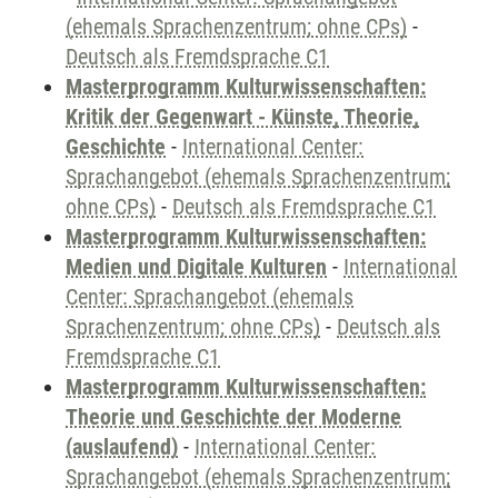
(ehemals Sprachenzentrum; ohne CPs)
-
Deutsch als Fremdsprache C1
Masterprogramm Kulturwissenschaften:
Kritik der Gegenwart - Künste, Theorie,
Geschichte
-
International Center:
Sprachangebot (ehemals Sprachenzentrum;
ohne CPs)
-
Deutsch als Fremdsprache C1
Masterprogramm Kulturwissenschaften:
Medien und Digitale Kulturen
-
International
Center: Sprachangebot (ehemals
Sprachenzentrum; ohne CPs)
-
Deutsch als
Fremdsprache C1
Masterprogramm Kulturwissenschaften:
Theorie und Geschichte der Moderne
(auslaufend)
-
International Center:
Sprachangebot (ehemals Sprachenzentrum;