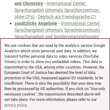
and Chemistry
-
International Center:
Sprachangebot (ehemals Sprachenzentrum;
ohne CPs)
-
Deutsch als Fremdsprache C1
zusätzliche Angebote
-
International Center:
Sprachangebot (ehemals Sprachenzentrum)
-
Sprachangebot und Sonderveranstaltungen
We use cookies that are used by the analytics service Google
Analytics which store personal user data. In addition, we
transmit further personal data to video services (YouTube,
Andreea Tribel
/
30.06.2024
Vimeo) in order to show you embedded videos. This data is
transmitted to the USA, among other countries. However, the
European Court of Justice has deemed the level of data
protection in the USA, measured against EU standards, to be
CONTACT
insufficient. There is also the possibility that your data may
LEUPHANA AS EMPLOYER
then be processed by US authorities. If you click on "Use only
INTRANET
necessary cookies", the transmission described above will
not take place. For more information, please refer to our
SITE NOTICE
privacy policy
.
PRIVACY POLICY