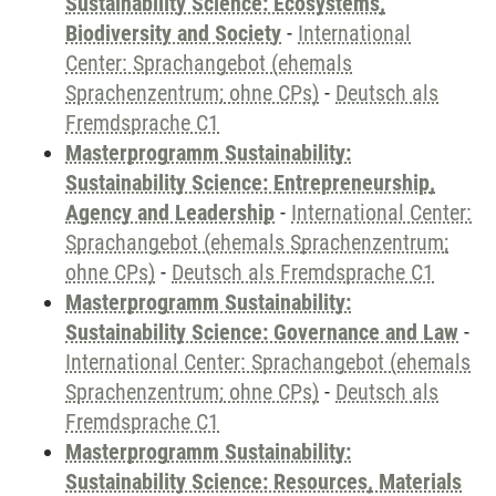
Sustainability Science: Ecosystems,
Biodiversity and Society
-
International
Center: Sprachangebot (ehemals
Sprachenzentrum; ohne CPs)
-
Deutsch als
Fremdsprache C1
Masterprogramm Sustainability:
Sustainability Science: Entrepreneurship,
Agency and Leadership
-
International Center:
Sprachangebot (ehemals Sprachenzentrum;
ohne CPs)
-
Deutsch als Fremdsprache C1
Masterprogramm Sustainability:
Sustainability Science: Governance and Law
-
International Center: Sprachangebot (ehemals
Sprachenzentrum; ohne CPs)
-
Deutsch als
Fremdsprache C1
Masterprogramm Sustainability:
Sustainability Science: Resources, Materials