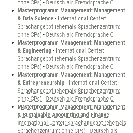
ohne CPs)
-
Deutsch als Fremdsprache C1
Masterprogramm Management: Management
& Data Science
-
International Center:
Sprachangebot (ehemals Sprachenzentrum;
ohne CPs)
-
Deutsch als Fremdsprache C1
Masterprogramm Management: Management
& Engineering
-
International Center:
Sprachangebot (ehemals Sprachenzentrum;
ohne CPs)
-
Deutsch als Fremdsprache C1
Masterprogramm Management: Management
& Entrepreneurship
-
International Center:
Sprachangebot (ehemals Sprachenzentrum;
ohne CPs)
-
Deutsch als Fremdsprache C1
Masterprogramm Management: Management
& Sustainable Accounting and Finance
-
International Center: Sprachangebot (ehemals
Sprachenzentrum; ohne CPs)
-
Deutsch als