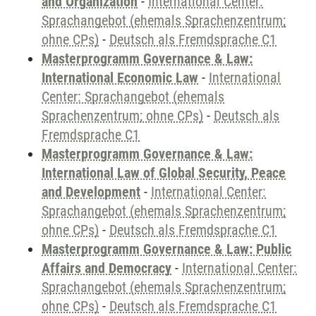
and Organization
-
International Center:
Sprachangebot (ehemals Sprachenzentrum;
ohne CPs)
-
Deutsch als Fremdsprache C1
Masterprogramm Governance & Law:
International Economic Law
-
International
Center: Sprachangebot (ehemals
Sprachenzentrum; ohne CPs)
-
Deutsch als
Fremdsprache C1
Masterprogramm Governance & Law:
International Law of Global Security, Peace
and Development
-
International Center:
Sprachangebot (ehemals Sprachenzentrum;
ohne CPs)
-
Deutsch als Fremdsprache C1
Masterprogramm Governance & Law: Public
Affairs and Democracy
-
International Center:
Sprachangebot (ehemals Sprachenzentrum;
ohne CPs)
-
Deutsch als Fremdsprache C1