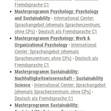
Fremdsprache C1
Masterprogramm Psychology: Psychology
and Sustainability
-
International Center:
Sprachangebot (ehemals Sprachenzentrum;
ohne CPs)
-
Deutsch als Fremdsprache C1
Masterprogramm Psychology: Work &
Organizational Psychology
-
International
Center: Sprachangebot (ehemals
Sprachenzentrum; ohne CPs)
-
Deutsch als
Fremdsprache C1
Masterprogramm Sustainability:
Nachhaltigkeitswissenschaft - Sustainability
Science
-
International Center: Sprachangebot
(ehemals Sprachenzentrum; ohne CPs)
-
Deutsch als Fremdsprache C1
Masterprogramm Sustainability: