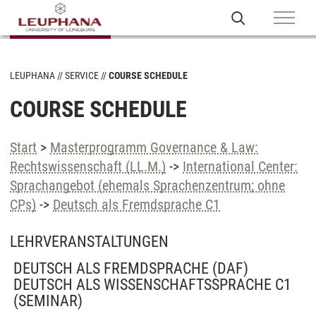
LEUPHANA
SERVICE
COURSE SCHEDULE
COURSE SCHEDULE
Start
>
Masterprogramm Governance & Law:
Rechtswissenschaft (LL.M.)
->
International Center:
Sprachangebot (ehemals Sprachenzentrum; ohne
CPs)
->
Deutsch als Fremdsprache C1
LEHRVERANSTALTUNGEN
DEUTSCH ALS FREMDSPRACHE (DAF)
DEUTSCH ALS WISSENSCHAFTSSPRACHE C1
(SEMINAR)