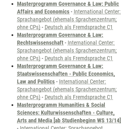
Masterprogramm Governance & Law: Public
Affairs and Economics
-
International Center:
Sprachangebot (ehemals Sprachenzentrum;
ohne CPs)
-
Deutsch als Fremdsprache C1
Masterprogramm Governance & Law:
Rechtswissenschaft
-
International Center:
Sprachangebot (ehemals Sprachenzentrum;
ohne CPs)
-
Deutsch als Fremdsprache C1
Masterprogramm Governance & Law:
Staatswissenschaften - Public Economics,
Law and Politics
-
International Center:
Sprachangebot (ehemals Sprachenzentrum;
ohne CPs)
-
Deutsch als Fremdsprache C1
Masterprogramm Humanities & Social
Sciences: Kulturwissenschaften - Culture,
Arts and Media [ab Studienbeginn WS 13/14]
-
International Center: Sprachangebot