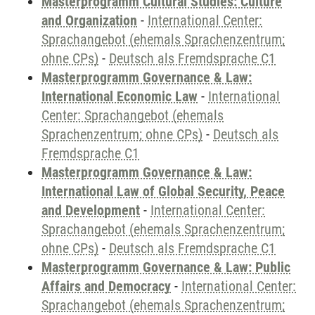
Masterprogramm Cultural Studies: Culture
and Organization
-
International Center:
Sprachangebot (ehemals Sprachenzentrum;
ohne CPs)
-
Deutsch als Fremdsprache C1
Masterprogramm Governance & Law:
International Economic Law
-
International
Center: Sprachangebot (ehemals
Sprachenzentrum; ohne CPs)
-
Deutsch als
Fremdsprache C1
Masterprogramm Governance & Law:
International Law of Global Security, Peace
and Development
-
International Center:
Sprachangebot (ehemals Sprachenzentrum;
ohne CPs)
-
Deutsch als Fremdsprache C1
Masterprogramm Governance & Law: Public
Affairs and Democracy
-
International Center:
Sprachangebot (ehemals Sprachenzentrum;