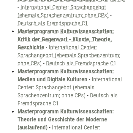
-
International Center: Sprachangebot
(ehemals Sprachenzentrum; ohne CPs)
-
Deutsch als Fremdsprache C1
Masterprogramm Kulturwissenschaften:
Kritik der Gegenwart - Künste, Theorie,
Geschichte
-
International Center:
Sprachangebot (ehemals Sprachenzentrum;
ohne CPs)
-
Deutsch als Fremdsprache C1
Masterprogramm Kulturwissenschaften:
Medien und Digitale Kulturen
-
International
Center: Sprachangebot (ehemals
Sprachenzentrum; ohne CPs)
-
Deutsch als
Fremdsprache C1
Masterprogramm Kulturwissenschaften:
Theorie und Geschichte der Moderne
(auslaufend)
-
International Center: