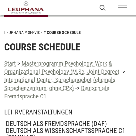
LEUPHANA
SERVICE
COURSE SCHEDULE
COURSE SCHEDULE
Start
>
Masterprogramm Psychology: Work &
Organizational Psychology (M.Sc. Joint Degree)
->
International Center: Sprachangebot (ehemals
Sprachenzentrum; ohne CPs)
->
Deutsch als
Fremdsprache C1
LEHRVERANSTALTUNGEN
DEUTSCH ALS FREMDSPRACHE (DAF)
DEUTSCH ALS WISSENSCHAFTSSPRACHE C1