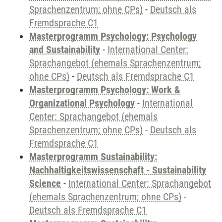
Sprachenzentrum; ohne CPs)
-
Deutsch als
Fremdsprache C1
Masterprogramm Psychology: Psychology
and Sustainability
-
International Center:
Sprachangebot (ehemals Sprachenzentrum;
ohne CPs)
-
Deutsch als Fremdsprache C1
Masterprogramm Psychology: Work &
Organizational Psychology
-
International
Center: Sprachangebot (ehemals
Sprachenzentrum; ohne CPs)
-
Deutsch als
Fremdsprache C1
Masterprogramm Sustainability:
Nachhaltigkeitswissenschaft - Sustainability
Science
-
International Center: Sprachangebot
(ehemals Sprachenzentrum; ohne CPs)
-
Deutsch als Fremdsprache C1