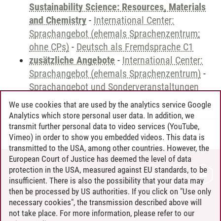
Sustainability Science: Resources, Materials
and Chemistry
-
International Center:
Sprachangebot (ehemals Sprachenzentrum;
ohne CPs)
-
Deutsch als Fremdsprache C1
zusätzliche Angebote
-
International Center:
Sprachangebot (ehemals Sprachenzentrum)
-
Sprachangebot und Sonderveranstaltungen
We use cookies that are used by the analytics service Google
Analytics which store personal user data. In addition, we
transmit further personal data to video services (YouTube,
Andreea Tribel
/
30.06.2024
Vimeo) in order to show you embedded videos. This data is
transmitted to the USA, among other countries. However, the
European Court of Justice has deemed the level of data
protection in the USA, measured against EU standards, to be
CONTACT
insufficient. There is also the possibility that your data may
LEUPHANA AS EMPLOYER
then be processed by US authorities. If you click on "Use only
INTRANET
necessary cookies", the transmission described above will
not take place. For more information, please refer to our
SITE NOTICE