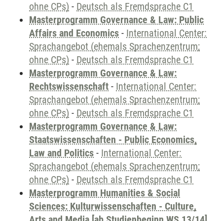
ohne CPs)
-
Deutsch als Fremdsprache C1
Masterprogramm Governance & Law: Public
Affairs and Economics
-
International Center:
Sprachangebot (ehemals Sprachenzentrum;
ohne CPs)
-
Deutsch als Fremdsprache C1
Masterprogramm Governance & Law:
Rechtswissenschaft
-
International Center:
Sprachangebot (ehemals Sprachenzentrum;
ohne CPs)
-
Deutsch als Fremdsprache C1
Masterprogramm Governance & Law:
Staatswissenschaften - Public Economics,
Law and Politics
-
International Center:
Sprachangebot (ehemals Sprachenzentrum;
ohne CPs)
-
Deutsch als Fremdsprache C1
Masterprogramm Humanities & Social
Sciences: Kulturwissenschaften - Culture,
Arts and Media [ab Studienbeginn WS 13/14]