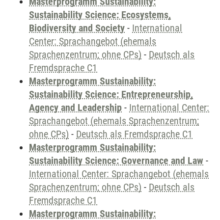
Masterprogramm Sustainability:
Sustainability Science: Ecosystems,
Biodiversity and Society
-
International
Center: Sprachangebot (ehemals
Sprachenzentrum; ohne CPs)
-
Deutsch als
Fremdsprache C1
Masterprogramm Sustainability:
Sustainability Science: Entrepreneurship,
Agency and Leadership
-
International Center:
Sprachangebot (ehemals Sprachenzentrum;
ohne CPs)
-
Deutsch als Fremdsprache C1
Masterprogramm Sustainability:
Sustainability Science: Governance and Law
-
International Center: Sprachangebot (ehemals
Sprachenzentrum; ohne CPs)
-
Deutsch als
Fremdsprache C1
Masterprogramm Sustainability: