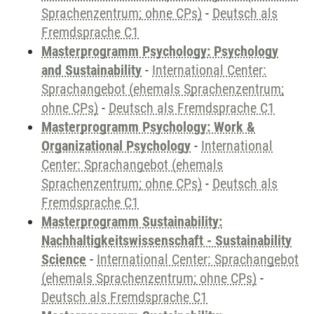
Sprachenzentrum; ohne CPs)
-
Deutsch als
Fremdsprache C1
Masterprogramm Psychology: Psychology
and Sustainability
-
International Center:
Sprachangebot (ehemals Sprachenzentrum;
ohne CPs)
-
Deutsch als Fremdsprache C1
Masterprogramm Psychology: Work &
Organizational Psychology
-
International
Center: Sprachangebot (ehemals
Sprachenzentrum; ohne CPs)
-
Deutsch als
Fremdsprache C1
Masterprogramm Sustainability:
Nachhaltigkeitswissenschaft - Sustainability
Science
-
International Center: Sprachangebot
(ehemals Sprachenzentrum; ohne CPs)
-
Deutsch als Fremdsprache C1