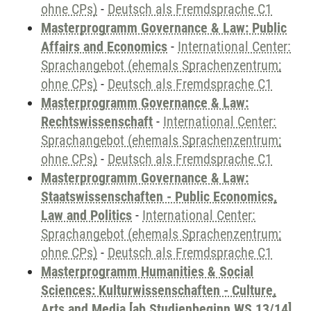
ohne CPs)
-
Deutsch als Fremdsprache C1
Masterprogramm Governance & Law: Public
Affairs and Economics
-
International Center:
Sprachangebot (ehemals Sprachenzentrum;
ohne CPs)
-
Deutsch als Fremdsprache C1
Masterprogramm Governance & Law:
Rechtswissenschaft
-
International Center:
Sprachangebot (ehemals Sprachenzentrum;
ohne CPs)
-
Deutsch als Fremdsprache C1
Masterprogramm Governance & Law:
Staatswissenschaften - Public Economics,
Law and Politics
-
International Center:
Sprachangebot (ehemals Sprachenzentrum;
ohne CPs)
-
Deutsch als Fremdsprache C1
Masterprogramm Humanities & Social
Sciences: Kulturwissenschaften - Culture,
Arts and Media [ab Studienbeginn WS 13/14]