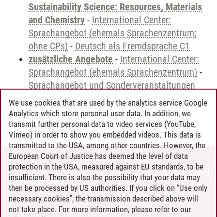
Sustainability Science: Resources, Materials
and Chemistry
-
International Center:
Sprachangebot (ehemals Sprachenzentrum;
ohne CPs)
-
Deutsch als Fremdsprache C1
zusätzliche Angebote
-
International Center:
Sprachangebot (ehemals Sprachenzentrum)
-
Sprachangebot und Sonderveranstaltungen
We use cookies that are used by the analytics service Google
Analytics which store personal user data. In addition, we
transmit further personal data to video services (YouTube,
Andreea Tribel
/
30.06.2024
Vimeo) in order to show you embedded videos. This data is
transmitted to the USA, among other countries. However, the
European Court of Justice has deemed the level of data
protection in the USA, measured against EU standards, to be
CONTACT
insufficient. There is also the possibility that your data may
LEUPHANA AS EMPLOYER
then be processed by US authorities. If you click on "Use only
INTRANET
necessary cookies", the transmission described above will
not take place. For more information, please refer to our
SITE NOTICE