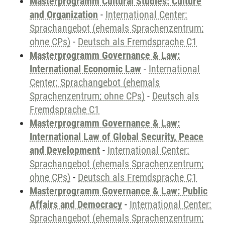
Masterprogramm Cultural Studies: Culture
and Organization
-
International Center:
Sprachangebot (ehemals Sprachenzentrum;
ohne CPs)
-
Deutsch als Fremdsprache C1
Masterprogramm Governance & Law:
International Economic Law
-
International
Center: Sprachangebot (ehemals
Sprachenzentrum; ohne CPs)
-
Deutsch als
Fremdsprache C1
Masterprogramm Governance & Law:
International Law of Global Security, Peace
and Development
-
International Center:
Sprachangebot (ehemals Sprachenzentrum;
ohne CPs)
-
Deutsch als Fremdsprache C1
Masterprogramm Governance & Law: Public
Affairs and Democracy
-
International Center:
Sprachangebot (ehemals Sprachenzentrum;