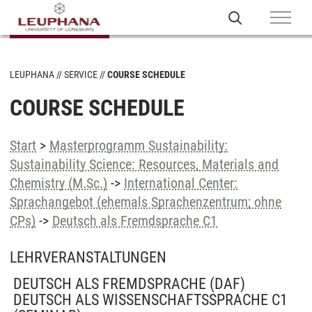
LEUPHANA
SERVICE
COURSE SCHEDULE
COURSE SCHEDULE
Start
>
Masterprogramm Sustainability:
Sustainability Science: Resources, Materials and
Chemistry (M.Sc.)
->
International Center:
Sprachangebot (ehemals Sprachenzentrum; ohne
CPs)
->
Deutsch als Fremdsprache C1
LEHRVERANSTALTUNGEN
DEUTSCH ALS FREMDSPRACHE (DAF)
DEUTSCH ALS WISSENSCHAFTSSPRACHE C1