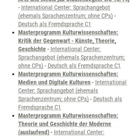
-
International Center: Sprachangebot
(ehemals Sprachenzentrum; ohne CPs)
-
Deutsch als Fremdsprache C1
Masterprogramm Kulturwissenschaften:
Kritik der Gegenwart - Künste, Theorie,
Geschichte
-
International Center:
Sprachangebot (ehemals Sprachenzentrum;
ohne CPs)
-
Deutsch als Fremdsprache C1
Masterprogramm Kulturwissenschaften:
Medien und Digitale Kulturen
-
International
Center: Sprachangebot (ehemals
Sprachenzentrum; ohne CPs)
-
Deutsch als
Fremdsprache C1
Masterprogramm Kulturwissenschaften:
Theorie und Geschichte der Moderne
(auslaufend)
-
International Center: