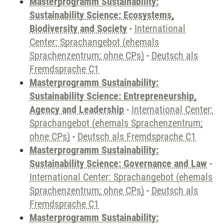
Masterprogramm Sustainability:
Sustainability Science: Ecosystems,
Biodiversity and Society
-
International
Center: Sprachangebot (ehemals
Sprachenzentrum; ohne CPs)
-
Deutsch als
Fremdsprache C1
Masterprogramm Sustainability:
Sustainability Science: Entrepreneurship,
Agency and Leadership
-
International Center:
Sprachangebot (ehemals Sprachenzentrum;
ohne CPs)
-
Deutsch als Fremdsprache C1
Masterprogramm Sustainability:
Sustainability Science: Governance and Law
-
International Center: Sprachangebot (ehemals
Sprachenzentrum; ohne CPs)
-
Deutsch als
Fremdsprache C1
Masterprogramm Sustainability: