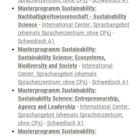
Sprachenzentrum; ohne CPs)
-
Schwedisch A1
Masterprogramm Sustainability:
Nachhaltigkeitswissenschaft - Sustainability
Science
-
International Center: Sprachangebot
(ehemals Sprachenzentrum; ohne CPs)
-
Schwedisch A1
Masterprogramm Sustainability:
Sustainability Science: Ecosystems,
Biodiversity and Society
-
International
Center: Sprachangebot (ehemals
Sprachenzentrum; ohne CPs)
-
Schwedisch A1
Masterprogramm Sustainability:
Sustainability Science: Entrepreneurship,
Agency and Leadership
-
International Center:
Sprachangebot (ehemals Sprachenzentrum;
ohne CPs)
-
Schwedisch A1
Masterprogramm Sustainability: