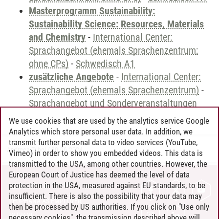
Masterprogramm Sustainability:
Sustainability Science: Resources, Materials
and Chemistry
-
International Center:
Sprachangebot (ehemals Sprachenzentrum;
ohne CPs)
-
Schwedisch A1
zusätzliche Angebote
-
International Center:
Sprachangebot (ehemals Sprachenzentrum)
-
Sprachangebot und Sonderveranstaltungen
We use cookies that are used by the analytics service Google
Analytics which store personal user data. In addition, we
transmit further personal data to video services (YouTube,
Andreea Tribel
/
30.06.2024
Vimeo) in order to show you embedded videos. This data is
transmitted to the USA, among other countries. However, the
European Court of Justice has deemed the level of data
protection in the USA, measured against EU standards, to be
CONTACT
insufficient. There is also the possibility that your data may
LEUPHANA AS EMPLOYER
then be processed by US authorities. If you click on "Use only
INTRANET
necessary cookies", the transmission described above will