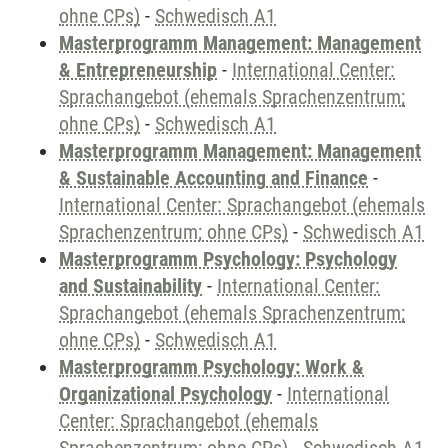
ohne CPs)
-
Schwedisch A1
Masterprogramm Management: Management
& Entrepreneurship
-
International Center:
Sprachangebot (ehemals Sprachenzentrum;
ohne CPs)
-
Schwedisch A1
Masterprogramm Management: Management
& Sustainable Accounting and Finance
-
International Center: Sprachangebot (ehemals
Sprachenzentrum; ohne CPs)
-
Schwedisch A1
Masterprogramm Psychology: Psychology
and Sustainability
-
International Center:
Sprachangebot (ehemals Sprachenzentrum;
ohne CPs)
-
Schwedisch A1
Masterprogramm Psychology: Work &
Organizational Psychology
-
International
Center: Sprachangebot (ehemals