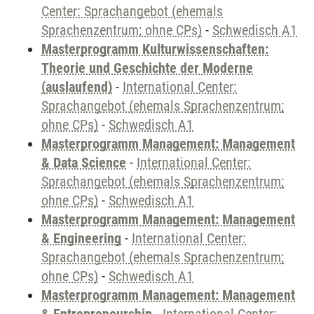
Center: Sprachangebot (ehemals
Sprachenzentrum; ohne CPs)
-
Schwedisch A1
Masterprogramm Kulturwissenschaften:
Theorie und Geschichte der Moderne
(auslaufend)
-
International Center:
Sprachangebot (ehemals Sprachenzentrum;
ohne CPs)
-
Schwedisch A1
Masterprogramm Management: Management
& Data Science
-
International Center:
Sprachangebot (ehemals Sprachenzentrum;
ohne CPs)
-
Schwedisch A1
Masterprogramm Management: Management
& Engineering
-
International Center:
Sprachangebot (ehemals Sprachenzentrum;
ohne CPs)
-
Schwedisch A1
Masterprogramm Management: Management