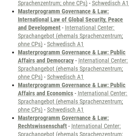
Sprachenzentrum; ohne CPs)
-
Schwedisch A1
Masterprogramm Governance & Law:
International Law of Global Security, Peace
and Development
-
International Center:
Sprachangebot (ehemals Sprachenzentrum;
ohne CPs)
-
Schwedisch A1
Masterprogramm Governance & Law: Public
Affairs and Democracy
-
International Center:
Sprachangebot (ehemals Sprachenzentrum;
ohne CPs)
-
Schwedisch A1
Masterprogramm Governance & Law: Public
Affairs and Economics
-
International Center:
Sprachangebot (ehemals Sprachenzentrum;
ohne CPs)
-
Schwedisch A1
Masterprogramm Governance & Law:
Rechtswissenschaft
-
International Center:
Sprachangebot (ehemals Sprachenzentrum;