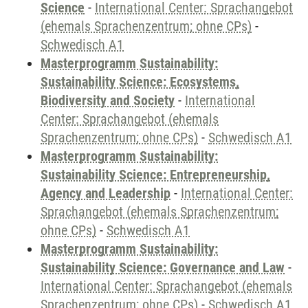
Science
-
International Center: Sprachangebot
(ehemals Sprachenzentrum; ohne CPs)
-
Schwedisch A1
Masterprogramm Sustainability:
Sustainability Science: Ecosystems,
Biodiversity and Society
-
International
Center: Sprachangebot (ehemals
Sprachenzentrum; ohne CPs)
-
Schwedisch A1
Masterprogramm Sustainability:
Sustainability Science: Entrepreneurship,
Agency and Leadership
-
International Center:
Sprachangebot (ehemals Sprachenzentrum;
ohne CPs)
-
Schwedisch A1
Masterprogramm Sustainability:
Sustainability Science: Governance and Law
-
International Center: Sprachangebot (ehemals
Sprachenzentrum; ohne CPs)
-
Schwedisch A1