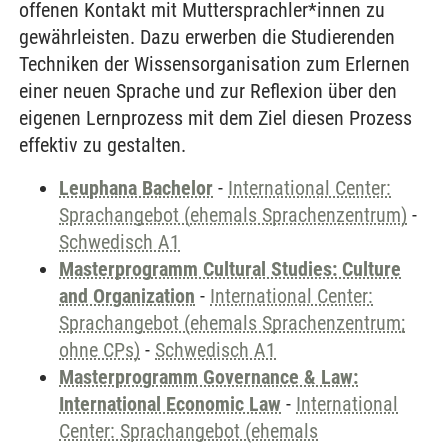
offenen Kontakt mit Muttersprachler*innen zu
gewährleisten. Dazu erwerben die Studierenden
Techniken der Wissensorganisation zum Erlernen
einer neuen Sprache und zur Reflexion über den
eigenen Lernprozess mit dem Ziel diesen Prozess
effektiv zu gestalten.
Leuphana Bachelor
-
International Center:
Sprachangebot (ehemals Sprachenzentrum)
-
Schwedisch A1
Masterprogramm Cultural Studies: Culture
and Organization
-
International Center:
Sprachangebot (ehemals Sprachenzentrum;
ohne CPs)
-
Schwedisch A1
Masterprogramm Governance & Law:
International Economic Law
-
International
Center: Sprachangebot (ehemals