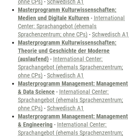
ohne CPs)
-
Schwedisch A1
Masterprogramm Kulturwissenschaften:
Medien und Digitale Kulturen
-
International
Center: Sprachangebot (ehemals
Sprachenzentrum; ohne CPs)
-
Schwedisch A1
Masterprogramm Kulturwissenschaften:
Theorie und Geschichte der Moderne
(auslaufend)
-
International Center:
Sprachangebot (ehemals Sprachenzentrum;
ohne CPs)
-
Schwedisch A1
Masterprogramm Management: Management
& Data Science
-
International Center:
Sprachangebot (ehemals Sprachenzentrum;
ohne CPs)
-
Schwedisch A1
Masterprogramm Management: Management
& Engineering
-
International Center:
Sprachangebot (ehemals Sprachenzentrum;