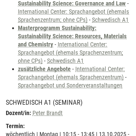
Sustainability Science: Governance and Law
-
International Center: Sprachangebot (ehemals
Sprachenzentrum; ohne CPs)
-
Schwedisch A1
Masterprogramm Sustainability:
Sustainability Science: Resources, Materials
and Chemistry
-
International Center:
Sprachangebot (ehemals Sprachenzentrum;
ohne CPs)
-
Schwedisch A1
zusätzliche Angebote
-
International Center:
Sprachangebot (ehemals Sprachenzentrum)
-
Sprachangebot und Sonderveranstaltungen
SCHWEDISCH A1
(SEMINAR)
Dozent/in:
Peter Brandt
Termin:
wöchentlich | Montag | 10:15 - 13:45 | 13.10.2025 -