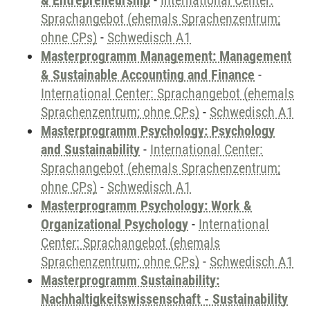
& Entrepreneurship
-
International Center:
Sprachangebot (ehemals Sprachenzentrum;
ohne CPs)
-
Schwedisch A1
Masterprogramm Management: Management
& Sustainable Accounting and Finance
-
International Center: Sprachangebot (ehemals
Sprachenzentrum; ohne CPs)
-
Schwedisch A1
Masterprogramm Psychology: Psychology
and Sustainability
-
International Center:
Sprachangebot (ehemals Sprachenzentrum;
ohne CPs)
-
Schwedisch A1
Masterprogramm Psychology: Work &
Organizational Psychology
-
International
Center: Sprachangebot (ehemals
Sprachenzentrum; ohne CPs)
-
Schwedisch A1
Masterprogramm Sustainability:
Nachhaltigkeitswissenschaft - Sustainability