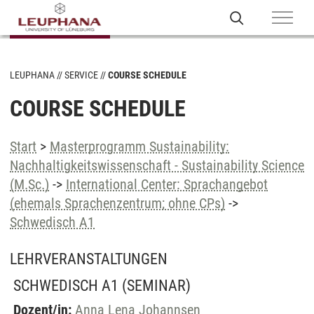
LEUPHANA
SERVICE
COURSE SCHEDULE
COURSE SCHEDULE
Start
>
Masterprogramm Sustainability:
Nachhaltigkeitswissenschaft - Sustainability Science
(M.Sc.)
->
International Center: Sprachangebot
(ehemals Sprachenzentrum; ohne CPs)
->
Schwedisch A1
LEHRVERANSTALTUNGEN
SCHWEDISCH A1
(SEMINAR)
Dozent/in:
Anna Lena Johannsen