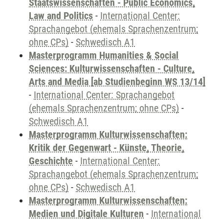
Staatswissenschaften - Public Economics,
Law and Politics
-
International Center:
Sprachangebot (ehemals Sprachenzentrum;
ohne CPs)
-
Schwedisch A1
Masterprogramm Humanities & Social
Sciences: Kulturwissenschaften - Culture,
Arts and Media [ab Studienbeginn WS 13/14]
-
International Center: Sprachangebot
(ehemals Sprachenzentrum; ohne CPs)
-
Schwedisch A1
Masterprogramm Kulturwissenschaften:
Kritik der Gegenwart - Künste, Theorie,
Geschichte
-
International Center:
Sprachangebot (ehemals Sprachenzentrum;
ohne CPs)
-
Schwedisch A1
Masterprogramm Kulturwissenschaften:
Medien und Digitale Kulturen
-
International