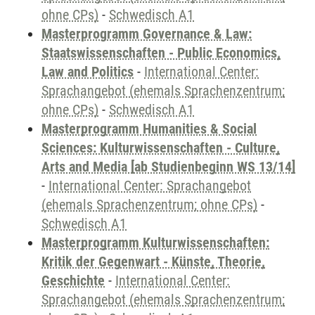
ohne CPs)
-
Schwedisch A1
Masterprogramm Governance & Law:
Staatswissenschaften - Public Economics,
Law and Politics
-
International Center:
Sprachangebot (ehemals Sprachenzentrum;
ohne CPs)
-
Schwedisch A1
Masterprogramm Humanities & Social
Sciences: Kulturwissenschaften - Culture,
Arts and Media [ab Studienbeginn WS 13/14]
-
International Center: Sprachangebot
(ehemals Sprachenzentrum; ohne CPs)
-
Schwedisch A1
Masterprogramm Kulturwissenschaften:
Kritik der Gegenwart - Künste, Theorie,
Geschichte
-
International Center:
Sprachangebot (ehemals Sprachenzentrum;