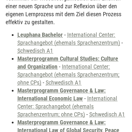
einer neuen Sprache und zur Reflexion über den
eigenen Lernprozess mit dem Ziel diesen Prozess
effektiv zu gestalten.
Leuphana Bachelor
-
International Center:
Sprachangebot (ehemals Sprachenzentrum)
-
Schwedisch A1
Masterprogramm Cultural Studies: Culture
and Organization
-
International Center:
Sprachangebot (ehemals Sprachenzentrum;
ohne CPs)
-
Schwedisch A1
Masterprogramm Governance & Law:
International Economic Law
-
International
Center: Sprachangebot (ehemals
Sprachenzentrum; ohne CPs)
-
Schwedisch A1
Masterprogramm Governance & Law:
International Law of Global Security, Peace