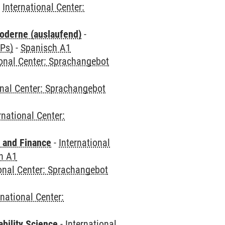
-
International Center:
oderne (auslaufend)
-
CPs)
-
Spanisch A1
ional Center: Sprachangebot
onal Center: Sprachangebot
rnational Center:
 and Finance
-
International
h A1
ional Center: Sprachangebot
rnational Center:
bility Science
-
International