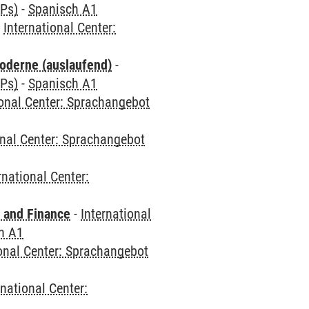
CPs)
-
Spanisch A1
-
International Center:
oderne (auslaufend)
-
CPs)
-
Spanisch A1
ional Center: Sprachangebot
onal Center: Sprachangebot
rnational Center:
 and Finance
-
International
h A1
ional Center: Sprachangebot
rnational Center: