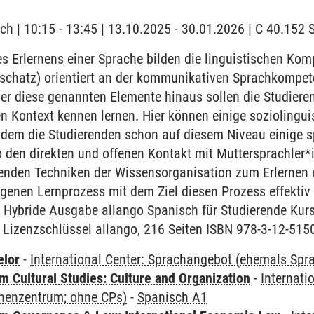
ch | 10:15 - 13:45 | 13.10.2025 - 30.01.2026 | C 40.15
 Erlernens einer Sprache bilden die linguistischen Ko
chatz) orientiert an der kommunikativen Sprachkompet
r diese genannten Elemente hinaus sollen die Studieren
en Kontext kennen lernen. Hier können einige sozioling
ndem die Studierenden schon auf diesem Niveau einige sp
 den direkten und offenen Kontakt mit Muttersprachler*
renden Techniken der Wissensorganisation zum Erlernen 
igenen Lernprozess mit dem Ziel diesen Prozess effektiv
- Hybride Ausgabe allango Spanisch für Studierende Ku
 Lizenzschlüssel allango, 216 Seiten ISBN 978-3-12-515
elor
-
International Center: Sprachangebot (ehemals Sp
 Cultural Studies: Culture and Organization
-
Internati
henzentrum; ohne CPs)
-
Spanisch A1