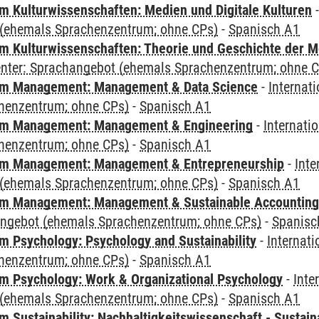
 Kulturwissenschaften: Medien und Digitale Kulturen
(ehemals Sprachenzentrum; ohne CPs)
-
Spanisch A1
 Kulturwissenschaften: Theorie und Geschichte der M
Center: Sprachangebot (ehemals Sprachenzentrum; ohne 
m Management: Management & Data Science
-
Internat
henzentrum; ohne CPs)
-
Spanisch A1
m Management: Management & Engineering
-
Internati
henzentrum; ohne CPs)
-
Spanisch A1
m Management: Management & Entrepreneurship
-
Inte
(ehemals Sprachenzentrum; ohne CPs)
-
Spanisch A1
m Management: Management & Sustainable Accounting
angebot (ehemals Sprachenzentrum; ohne CPs)
-
Spanisc
 Psychology: Psychology and Sustainability
-
Internat
henzentrum; ohne CPs)
-
Spanisch A1
 Psychology: Work & Organizational Psychology
-
Inte
(ehemals Sprachenzentrum; ohne CPs)
-
Spanisch A1
Sustainability: Nachhaltigkeitswissenschaft - Sustaina