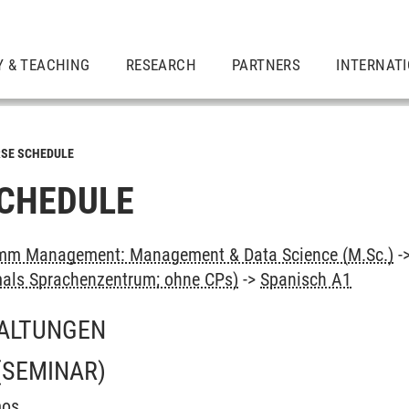
Y & TEACHING
RESEARCH
PARTNERS
INTERNAT
SE SCHEDULE
CHEDULE
mm Management: Management & Data Science (M.Sc.)
-
als Sprachenzentrum; ohne CPs)
->
Spanisch A1
ALTUNGEN
(SEMINAR)
mos