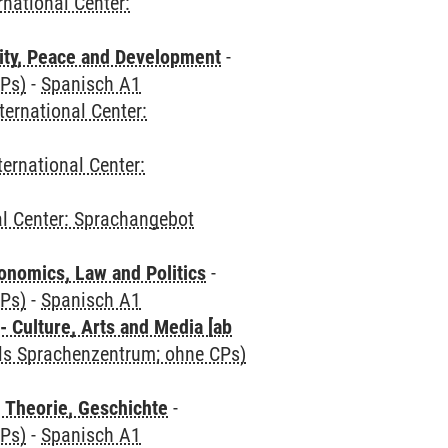
rnational Center:
ity, Peace and Development
-
CPs)
-
Spanisch A1
ternational Center:
ternational Center:
al Center: Sprachangebot
nomics, Law and Politics
-
CPs)
-
Spanisch A1
 Culture, Arts and Media [ab
als Sprachenzentrum; ohne CPs)
 Theorie, Geschichte
-
CPs)
-
Spanisch A1