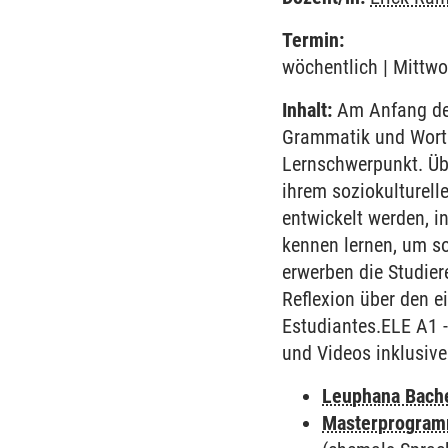
Termin:
wöchentlich | Mittwo
Inhalt:
Am Anfang des
Grammatik und Worts
Lernschwerpunkt. Übe
ihrem soziokulturell
entwickelt werden, i
kennen lernen, um so
erwerben die Studie
Reflexion über den e
Estudiantes.ELE A1 
und Videos inklusive
Leuphana Bach
Masterprogramm