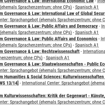
 Governance & Law: International Economic Law
-
Inte
(ehemals Sprachenzentrum; ohne CPs)
-
Spanisch A1
 Governance & Law: International Law of Global Secur
Center: Sprachangebot (ehemals Sprachenzentrum; ohne 
 Governance & Law: Public Affairs and Democracy
-
In
(ehemals Sprachenzentrum; ohne CPs)
-
Spanisch A1
 Governance & Law: Public Affairs and Economics
-
In
(ehemals Sprachenzentrum; ohne CPs)
-
Spanisch A1
m Governance & Law: Rechtswissenschaft
-
Internation
henzentrum; ohne CPs)
-
Spanisch A1
 Governance & Law: Staatswissenschaften - Public Eco
Center: Sprachangebot (ehemals Sprachenzentrum; ohne 
 Humanities & Social Sciences: Kulturwissenschaften -
WS 13/14]
-
International Center: Sprachangebot (ehem
 Kulturwissenschaften: Kritik der Gegenwart - Künste,
Center: Sprachangebot (ehemals Sprachenzentrum; ohne 