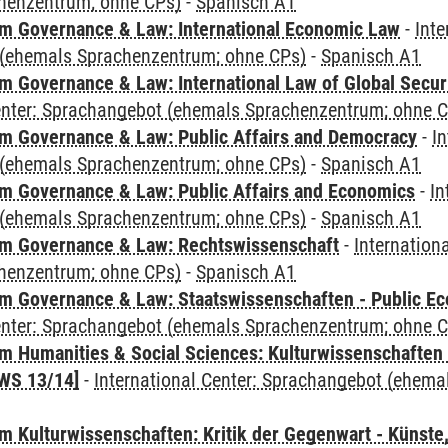
henzentrum; ohne CPs)
-
Spanisch A1
 Governance & Law: International Economic Law
-
Inte
(ehemals Sprachenzentrum; ohne CPs)
-
Spanisch A1
 Governance & Law: International Law of Global Secur
Center: Sprachangebot (ehemals Sprachenzentrum; ohne 
 Governance & Law: Public Affairs and Democracy
-
In
(ehemals Sprachenzentrum; ohne CPs)
-
Spanisch A1
 Governance & Law: Public Affairs and Economics
-
In
(ehemals Sprachenzentrum; ohne CPs)
-
Spanisch A1
m Governance & Law: Rechtswissenschaft
-
Internation
henzentrum; ohne CPs)
-
Spanisch A1
 Governance & Law: Staatswissenschaften - Public Eco
Center: Sprachangebot (ehemals Sprachenzentrum; ohne 
 Humanities & Social Sciences: Kulturwissenschaften -
WS 13/14]
-
International Center: Sprachangebot (ehem
 Kulturwissenschaften: Kritik der Gegenwart - Künste,