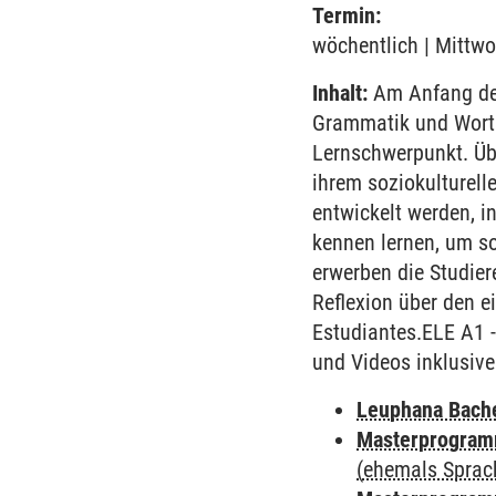
Termin:
wöchentlich | Mittwo
Inhalt:
Am Anfang des
Grammatik und Worts
Lernschwerpunkt. Übe
ihrem soziokulturell
entwickelt werden, i
kennen lernen, um so
erwerben die Studie
Reflexion über den e
Estudiantes.ELE A1 
und Videos inklusive
Leuphana Bach
Masterprogramm
(ehemals Sprac