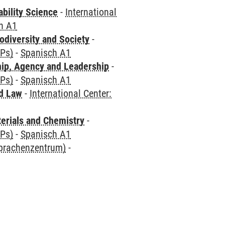
bility Science
-
International
h A1
odiversity and Society
-
CPs)
-
Spanisch A1
hip, Agency and Leadership
-
CPs)
-
Spanisch A1
nd Law
-
International Center:
terials and Chemistry
-
CPs)
-
Spanisch A1
Sprachenzentrum)
-