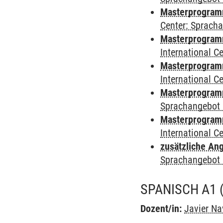
Masterprogramm 
Center: Sprach
Masterprogramm 
International 
Masterprogramm
International 
Masterprogramm
Sprachangebot 
Masterprogramm 
International 
zusätzliche An
Sprachangebot 
SPANISCH A1
Dozent/in:
Javier Na