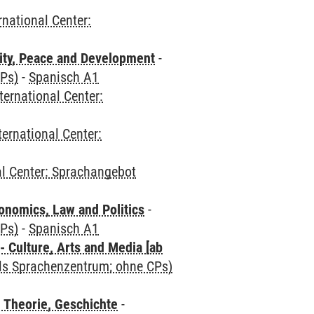
rnational Center:
ity, Peace and Development
-
CPs)
-
Spanisch A1
ternational Center:
ternational Center:
al Center: Sprachangebot
nomics, Law and Politics
-
CPs)
-
Spanisch A1
 Culture, Arts and Media [ab
als Sprachenzentrum; ohne CPs)
 Theorie, Geschichte
-