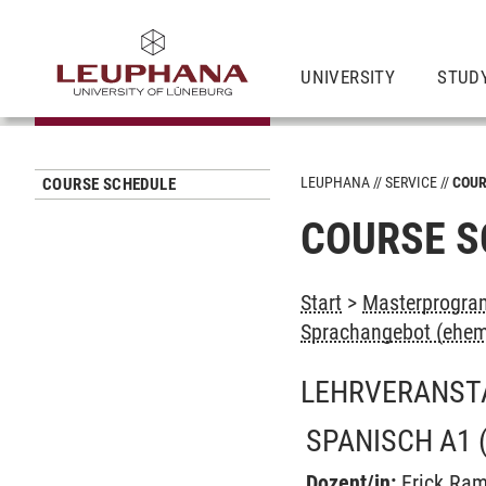
UNIVERSITY
STUD
LEUPHANA
SERVICE
COUR
COURSE SCHEDULE
COURSE S
Start
>
Masterprogra
Sprachangebot (ehem
LEHRVERANST
SPANISCH A1
Dozent/in:
Erick Ra