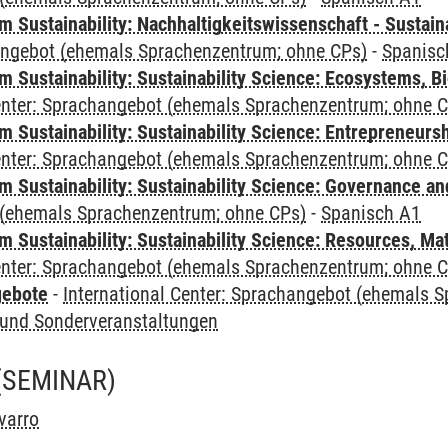
Sustainability: Nachhaltigkeitswissenschaft - Sustaina
angebot (ehemals Sprachenzentrum; ohne CPs)
-
Spanisc
Sustainability: Sustainability Science: Ecosystems, Bi
Center: Sprachangebot (ehemals Sprachenzentrum; ohne 
 Sustainability: Sustainability Science: Entrepreneurs
Center: Sprachangebot (ehemals Sprachenzentrum; ohne 
 Sustainability: Sustainability Science: Governance a
(ehemals Sprachenzentrum; ohne CPs)
-
Spanisch A1
Sustainability: Sustainability Science: Resources, Ma
Center: Sprachangebot (ehemals Sprachenzentrum; ohne 
gebote
-
International Center: Sprachangebot (ehemals 
und Sonderveranstaltungen
(SEMINAR)
varro