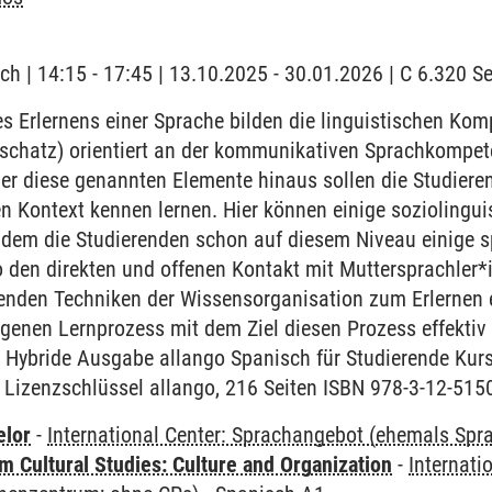
ch | 14:15 - 17:45 | 13.10.2025 - 30.01.2026 | C 6.320 
 Erlernens einer Sprache bilden die linguistischen Ko
chatz) orientiert an der kommunikativen Sprachkompet
r diese genannten Elemente hinaus sollen die Studieren
en Kontext kennen lernen. Hier können einige sozioling
ndem die Studierenden schon auf diesem Niveau einige sp
 den direkten und offenen Kontakt mit Muttersprachler*
renden Techniken der Wissensorganisation zum Erlernen 
igenen Lernprozess mit dem Ziel diesen Prozess effektiv
- Hybride Ausgabe allango Spanisch für Studierende Ku
 Lizenzschlüssel allango, 216 Seiten ISBN 978-3-12-515
elor
-
International Center: Sprachangebot (ehemals Sp
 Cultural Studies: Culture and Organization
-
Internati