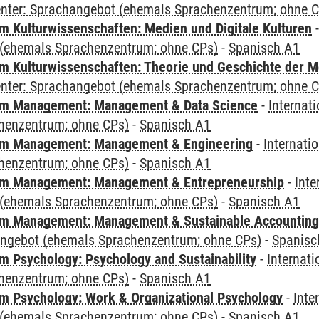
Center: Sprachangebot (ehemals Sprachenzentrum; ohne 
 Kulturwissenschaften: Medien und Digitale Kulturen
(ehemals Sprachenzentrum; ohne CPs)
-
Spanisch A1
 Kulturwissenschaften: Theorie und Geschichte der M
Center: Sprachangebot (ehemals Sprachenzentrum; ohne 
m Management: Management & Data Science
-
Internat
henzentrum; ohne CPs)
-
Spanisch A1
m Management: Management & Engineering
-
Internati
henzentrum; ohne CPs)
-
Spanisch A1
m Management: Management & Entrepreneurship
-
Inte
(ehemals Sprachenzentrum; ohne CPs)
-
Spanisch A1
m Management: Management & Sustainable Accounting
angebot (ehemals Sprachenzentrum; ohne CPs)
-
Spanisc
 Psychology: Psychology and Sustainability
-
Internat
henzentrum; ohne CPs)
-
Spanisch A1
 Psychology: Work & Organizational Psychology
-
Inte
(ehemals Sprachenzentrum; ohne CPs)
-
Spanisch A1