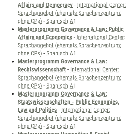
Affairs and Democracy
-
International Center:
Sprachangebot (ehemals Sprachenzentrum;
ohne CPs)
-
Spanisch A1
Masterprogramm Governance & Law: Public
Affairs and Economics
-
International Center:
Sprachangebot (ehemals Sprachenzentrum;
ohne CPs)
-
Spanisch A1
Masterprogramm Governance & Law:
Rechtswissenschaft
-
International Center:
Sprachangebot (ehemals Sprachenzentrum;
ohne CPs)
-
Spanisch A1
Masterprogramm Governance & Law:
Staatswissenschaften - Public Economics,
Law and Politics
-
International Center:
Sprachangebot (ehemals Sprachenzentrum;
ohne CPs)
-
Spanisch A1