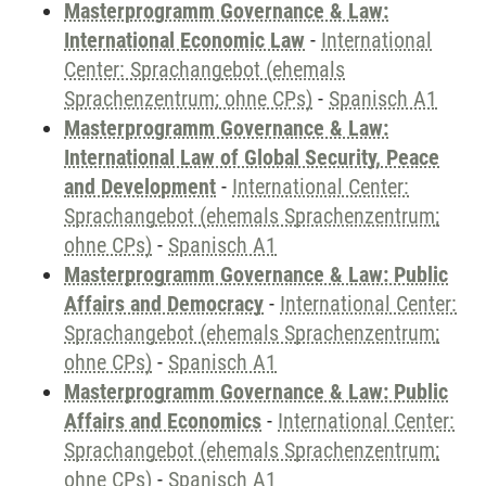
Masterprogramm Governance & Law:
International Economic Law
-
International
Center: Sprachangebot (ehemals
Sprachenzentrum; ohne CPs)
-
Spanisch A1
Masterprogramm Governance & Law:
International Law of Global Security, Peace
and Development
-
International Center:
Sprachangebot (ehemals Sprachenzentrum;
ohne CPs)
-
Spanisch A1
Masterprogramm Governance & Law: Public
Affairs and Democracy
-
International Center:
Sprachangebot (ehemals Sprachenzentrum;
ohne CPs)
-
Spanisch A1
Masterprogramm Governance & Law: Public
Affairs and Economics
-
International Center:
Sprachangebot (ehemals Sprachenzentrum;
ohne CPs)
-
Spanisch A1