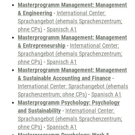
Masterprogramm Management: Management
& Engineering
-
International Center:
Sprachangebot (ehemals Sprachenzentrum;
ohne CPs)
-
Spanisch A1
Masterprogramm Management: Management
& Entrepreneurship
-
International Center:
Sprachangebot (ehemals Sprachenzentrum;
ohne CPs)
-
Spanisch A1
Masterprogramm Management: Management
& Sustainable Accounting and Finance
-
International Center: Sprachangebot (ehemals
Sprachenzentrum; ohne CPs)
-
Spanisch A1
Masterprogramm Psychology: Psychology
and Sustainability
-
International Center:
Sprachangebot (ehemals Sprachenzentrum;
ohne CPs)
-
Spanisch A1