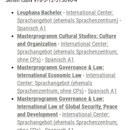
Seiten ISBN 978-3-12-515090-4
Leuphana Bachelor
-
International Center:
Sprachangebot (ehemals Sprachenzentrum)
-
Spanisch A1
Masterprogramm Cultural Studies: Culture
and Organization
-
International Center:
Sprachangebot (ehemals Sprachenzentrum;
ohne CPs)
-
Spanisch A1
Masterprogramm Governance & Law:
International Economic Law
-
International
Center: Sprachangebot (ehemals
Sprachenzentrum; ohne CPs)
-
Spanisch A1
Masterprogramm Governance & Law:
International Law of Global Security, Peace
and Development
-
International Center:
Sprachangebot (ehemals Sprachenzentrum;