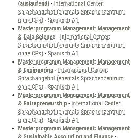
(auslaufend)
-
International Center:
Sprachangebot (ehemals Sprachenzentrum;
ohne CPs)
-
Spanisch A1
Masterprogramm Management: Management
& Data Science
-
International Center:
Sprachangebot (ehemals Sprachenzentrum;
ohne CPs)
-
Spanisch A1
Masterprogramm Management: Management
& Engineering
-
International Center:
Sprachangebot (ehemals Sprachenzentrum;
ohne CPs)
-
Spanisch A1
Masterprogramm Management: Management
& Entrepreneurship
-
International Center:
Sprachangebot (ehemals Sprachenzentrum;
ohne CPs)
-
Spanisch A1
Masterprogramm Management: Management
& Sustainable Accounting and Finance
-