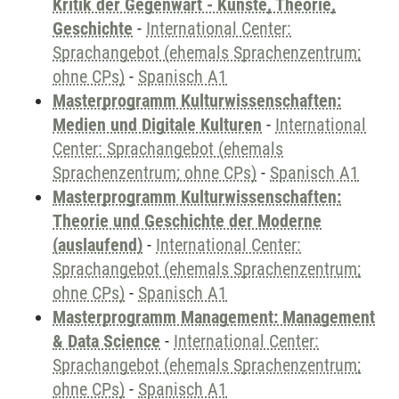
Kritik der Gegenwart - Künste, Theorie,
Geschichte
-
International Center:
Sprachangebot (ehemals Sprachenzentrum;
ohne CPs)
-
Spanisch A1
Masterprogramm Kulturwissenschaften:
Medien und Digitale Kulturen
-
International
Center: Sprachangebot (ehemals
Sprachenzentrum; ohne CPs)
-
Spanisch A1
Masterprogramm Kulturwissenschaften:
Theorie und Geschichte der Moderne
(auslaufend)
-
International Center:
Sprachangebot (ehemals Sprachenzentrum;
ohne CPs)
-
Spanisch A1
Masterprogramm Management: Management
& Data Science
-
International Center:
Sprachangebot (ehemals Sprachenzentrum;
ohne CPs)
-
Spanisch A1