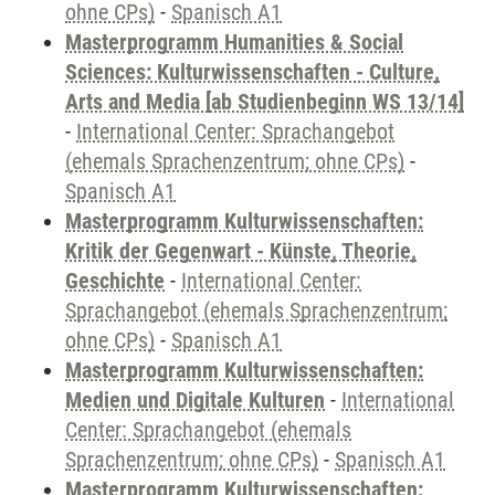
ohne CPs)
-
Spanisch A1
Masterprogramm Humanities & Social
Sciences: Kulturwissenschaften - Culture,
Arts and Media [ab Studienbeginn WS 13/14]
-
International Center: Sprachangebot
(ehemals Sprachenzentrum; ohne CPs)
-
Spanisch A1
Masterprogramm Kulturwissenschaften:
Kritik der Gegenwart - Künste, Theorie,
Geschichte
-
International Center:
Sprachangebot (ehemals Sprachenzentrum;
ohne CPs)
-
Spanisch A1
Masterprogramm Kulturwissenschaften:
Medien und Digitale Kulturen
-
International
Center: Sprachangebot (ehemals
Sprachenzentrum; ohne CPs)
-
Spanisch A1
Masterprogramm Kulturwissenschaften: