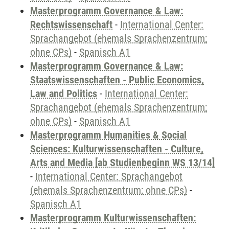
Masterprogramm Governance & Law:
Rechtswissenschaft
-
International Center:
Sprachangebot (ehemals Sprachenzentrum;
ohne CPs)
-
Spanisch A1
Masterprogramm Governance & Law:
Staatswissenschaften - Public Economics,
Law and Politics
-
International Center:
Sprachangebot (ehemals Sprachenzentrum;
ohne CPs)
-
Spanisch A1
Masterprogramm Humanities & Social
Sciences: Kulturwissenschaften - Culture,
Arts and Media [ab Studienbeginn WS 13/14]
-
International Center: Sprachangebot
(ehemals Sprachenzentrum; ohne CPs)
-
Spanisch A1
Masterprogramm Kulturwissenschaften: