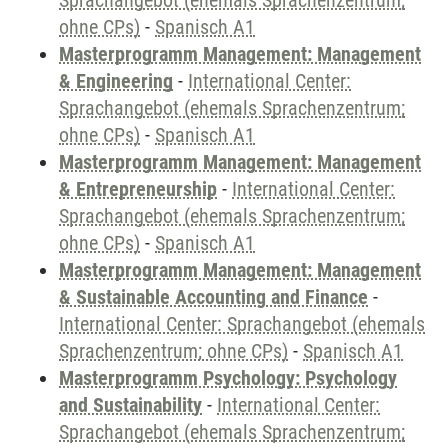
Sprachangebot (ehemals Sprachenzentrum;
ohne CPs)
-
Spanisch A1
Masterprogramm Management: Management
& Engineering
-
International Center:
Sprachangebot (ehemals Sprachenzentrum;
ohne CPs)
-
Spanisch A1
Masterprogramm Management: Management
& Entrepreneurship
-
International Center:
Sprachangebot (ehemals Sprachenzentrum;
ohne CPs)
-
Spanisch A1
Masterprogramm Management: Management
& Sustainable Accounting and Finance
-
International Center: Sprachangebot (ehemals
Sprachenzentrum; ohne CPs)
-
Spanisch A1
Masterprogramm Psychology: Psychology
and Sustainability
-
International Center:
Sprachangebot (ehemals Sprachenzentrum;