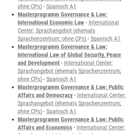
ohne CPs)
-
Spanisch A1
Masterprogramm Governance & Law:
International Economic Law
-
International
Center: Sprachangebot (ehemals
Sprachenzentrum; ohne CPs)
-
Spanisch A1
Masterprogramm Governance & Law:
International Law of Global Security, Peace
and Development
-
International Center:
Sprachangebot (ehemals Sprachenzentrum;
ohne CPs)
-
Spanisch A1
Masterprogramm Governance & Law: Public
Affairs and Democracy
-
International Center:
Sprachangebot (ehemals Sprachenzentrum;
ohne CPs)
-
Spanisch A1
Masterprogramm Governance & Law: Public
Affairs and Economics
-
International Center: