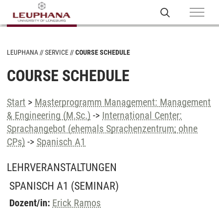
LEUPHANA
SERVICE
COURSE SCHEDULE
COURSE SCHEDULE
Start
>
Masterprogramm Management: Management
& Engineering (M.Sc.)
->
International Center:
Sprachangebot (ehemals Sprachenzentrum; ohne
CPs)
->
Spanisch A1
LEHRVERANSTALTUNGEN
SPANISCH A1
(SEMINAR)
Dozent/in:
Erick Ramos