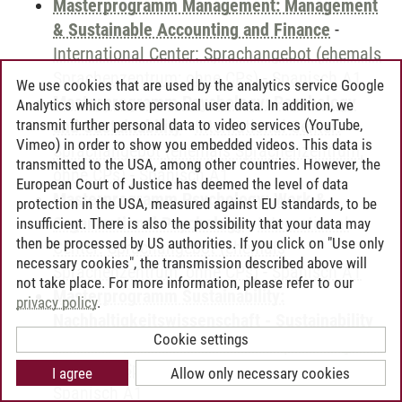
Masterprogramm Management: Management
& Sustainable Accounting and Finance
-
International Center: Sprachangebot (ehemals
Sprachenzentrum; ohne CPs)
-
Spanisch A1
We use cookies that are used by the analytics service Google
Masterprogramm Psychology: Psychology
Analytics which store personal user data. In addition, we
transmit further personal data to video services (YouTube,
and Sustainability
-
International Center:
Vimeo) in order to show you embedded videos. This data is
Sprachangebot (ehemals Sprachenzentrum;
transmitted to the USA, among other countries. However, the
ohne CPs)
-
Spanisch A1
European Court of Justice has deemed the level of data
Masterprogramm Psychology: Work &
protection in the USA, measured against EU standards, to be
Organizational Psychology
-
International
insufficient. There is also the possibility that your data may
then be processed by US authorities. If you click on "Use only
Center: Sprachangebot (ehemals
necessary cookies", the transmission described above will
Sprachenzentrum; ohne CPs)
-
Spanisch A1
not take place. For more information, please refer to our
Masterprogramm Sustainability:
privacy policy
.
Nachhaltigkeitswissenschaft - Sustainability
Cookie settings
Science
-
International Center: Sprachangebot
(ehemals Sprachenzentrum; ohne CPs)
-
I agree
Allow only necessary cookies
Spanisch A1