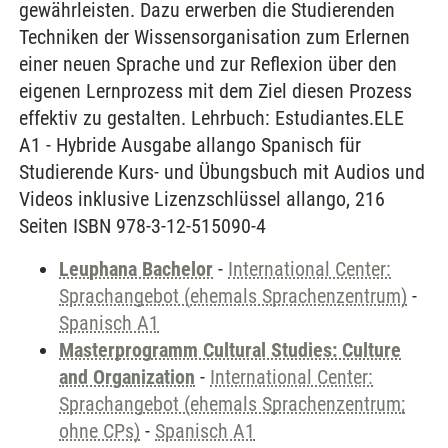
gewährleisten. Dazu erwerben die Studierenden
Techniken der Wissensorganisation zum Erlernen
einer neuen Sprache und zur Reflexion über den
eigenen Lernprozess mit dem Ziel diesen Prozess
effektiv zu gestalten. Lehrbuch: Estudiantes.ELE
A1 - Hybride Ausgabe allango Spanisch für
Studierende Kurs- und Übungsbuch mit Audios und
Videos inklusive Lizenzschlüssel allango, 216
Seiten ISBN 978-3-12-515090-4
Leuphana Bachelor
-
International Center:
Sprachangebot (ehemals Sprachenzentrum)
-
Spanisch A1
Masterprogramm Cultural Studies: Culture
and Organization
-
International Center:
Sprachangebot (ehemals Sprachenzentrum;
ohne CPs)
-
Spanisch A1