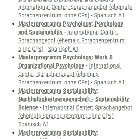
International Center: Sprachangebot (ehemals
Sprachenzentrum; ohne CPs)
-
Spanisch A1
Masterprogramm Psychology: Psychology
and Sustainability
-
International Center:
Sprachangebot (ehemals Sprachenzentrum;
ohne CPs)
-
Spanisch A1
Masterprogramm Psychology: Work &
Organizational Psychology
-
International
Center: Sprachangebot (ehemals
Sprachenzentrum; ohne CPs)
-
Spanisch A1
Masterprogramm Sustainability:
Nachhaltigkeitswissenschaft - Sustainability
Science
-
International Center: Sprachangebot
(ehemals Sprachenzentrum; ohne CPs)
-
Spanisch A1
Masterprogramm Sustainability: