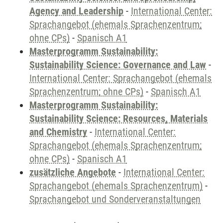
Agency and Leadership
-
International Center:
Sprachangebot (ehemals Sprachenzentrum;
ohne CPs)
-
Spanisch A1
Masterprogramm Sustainability:
Sustainability Science: Governance and Law
-
International Center: Sprachangebot (ehemals
Sprachenzentrum; ohne CPs)
-
Spanisch A1
Masterprogramm Sustainability:
Sustainability Science: Resources, Materials
and Chemistry
-
International Center:
Sprachangebot (ehemals Sprachenzentrum;
ohne CPs)
-
Spanisch A1
zusätzliche Angebote
-
International Center:
Sprachangebot (ehemals Sprachenzentrum)
-
Sprachangebot und Sonderveranstaltungen