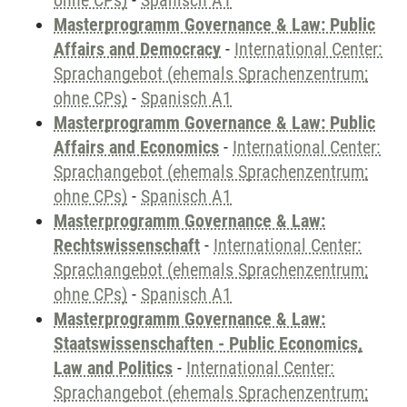
ohne CPs)
-
Spanisch A1
Masterprogramm Governance & Law: Public
Affairs and Democracy
-
International Center:
Sprachangebot (ehemals Sprachenzentrum;
ohne CPs)
-
Spanisch A1
Masterprogramm Governance & Law: Public
Affairs and Economics
-
International Center:
Sprachangebot (ehemals Sprachenzentrum;
ohne CPs)
-
Spanisch A1
Masterprogramm Governance & Law:
Rechtswissenschaft
-
International Center:
Sprachangebot (ehemals Sprachenzentrum;
ohne CPs)
-
Spanisch A1
Masterprogramm Governance & Law:
Staatswissenschaften - Public Economics,
Law and Politics
-
International Center:
Sprachangebot (ehemals Sprachenzentrum;