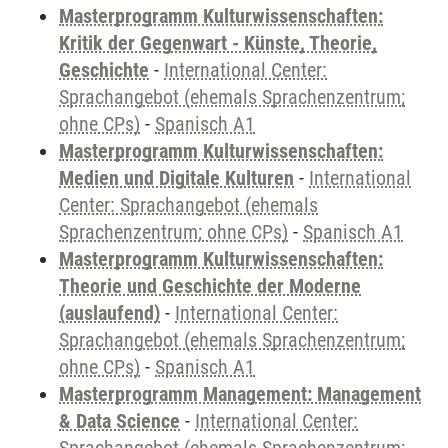
Masterprogramm Kulturwissenschaften:
Kritik der Gegenwart - Künste, Theorie,
Geschichte
-
International Center:
Sprachangebot (ehemals Sprachenzentrum;
ohne CPs)
-
Spanisch A1
Masterprogramm Kulturwissenschaften:
Medien und Digitale Kulturen
-
International
Center: Sprachangebot (ehemals
Sprachenzentrum; ohne CPs)
-
Spanisch A1
Masterprogramm Kulturwissenschaften:
Theorie und Geschichte der Moderne
(auslaufend)
-
International Center:
Sprachangebot (ehemals Sprachenzentrum;
ohne CPs)
-
Spanisch A1
Masterprogramm Management: Management
& Data Science
-
International Center: