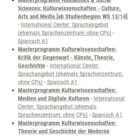
Masterprogramm Humanities & Social
Sciences: Kulturwissenschaften - Culture,
Arts and Media [ab Studienbeginn WS 13/14]
-
International Center: Sprachangebot
(ehemals Sprachenzentrum; ohne CPs)
-
Spanisch A1
Masterprogramm Kulturwissenschaften:
Kritik der Gegenwart - Künste, Theorie,
Geschichte
-
International Center:
Sprachangebot (ehemals Sprachenzentrum;
ohne CPs)
-
Spanisch A1
Masterprogramm Kulturwissenschaften:
Medien und Digitale Kulturen
-
International
Center: Sprachangebot (ehemals
Sprachenzentrum; ohne CPs)
-
Spanisch A1
Masterprogramm Kulturwissenschaften:
Theorie und Geschichte der Moderne