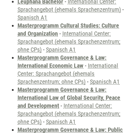
Leuphana Bachelor
-
International Center:
Sprachangebot (ehemals Sprachenzentrum)
-
Spanisch A1
Masterprogramm Cultural Studies: Culture
and Organization
-
International Center:
Sprachangebot (ehemals Sprachenzentrum;
ohne CPs)
-
Spanisch A1
Masterprogramm Governance & Law:
International Economic Law
-
International
Center: Sprachangebot (ehemals
Sprachenzentrum; ohne CPs)
-
Spanisch A1
Masterprogramm Governance & Law:
International Law of Global Security, Peace
and Development
-
International Center:
Sprachangebot (ehemals Sprachenzentrum;
ohne CPs)
-
Spanisch A1
Masterprogramm Governance & Law: Public