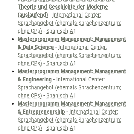
Theorie und Geschichte der Moderne
(auslaufend)
-
International Center:
Sprachangebot (ehemals Sprachenzentrum;
ohne CPs)
-
Spanisch A1
Masterprogramm Management: Management
& Data Science
-
International Center:
Sprachangebot (ehemals Sprachenzentrum;
ohne CPs)
-
Spanisch A1
Masterprogramm Management: Management
& Engineering
-
International Center:
Sprachangebot (ehemals Sprachenzentrum;
ohne CPs)
-
Spanisch A1
Masterprogramm Management: Management
& Entrepreneurship
-
International Center:
Sprachangebot (ehemals Sprachenzentrum;
ohne CPs)
-
Spanisch A1