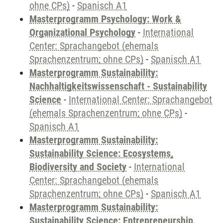
ohne CPs)
-
Spanisch A1
Masterprogramm Psychology: Work &
Organizational Psychology
-
International
Center: Sprachangebot (ehemals
Sprachenzentrum; ohne CPs)
-
Spanisch A1
Masterprogramm Sustainability:
Nachhaltigkeitswissenschaft - Sustainability
Science
-
International Center: Sprachangebot
(ehemals Sprachenzentrum; ohne CPs)
-
Spanisch A1
Masterprogramm Sustainability:
Sustainability Science: Ecosystems,
Biodiversity and Society
-
International
Center: Sprachangebot (ehemals
Sprachenzentrum; ohne CPs)
-
Spanisch A1
Masterprogramm Sustainability:
Sustainability Science: Entrepreneurship,