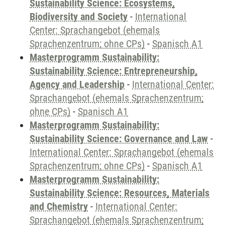
Sustainability Science: Ecosystems,
Biodiversity and Society
-
International
Center: Sprachangebot (ehemals
Sprachenzentrum; ohne CPs)
-
Spanisch A1
Masterprogramm Sustainability:
Sustainability Science: Entrepreneurship,
Agency and Leadership
-
International Center:
Sprachangebot (ehemals Sprachenzentrum;
ohne CPs)
-
Spanisch A1
Masterprogramm Sustainability:
Sustainability Science: Governance and Law
-
International Center: Sprachangebot (ehemals
Sprachenzentrum; ohne CPs)
-
Spanisch A1
Masterprogramm Sustainability:
Sustainability Science: Resources, Materials
and Chemistry
-
International Center:
Sprachangebot (ehemals Sprachenzentrum;