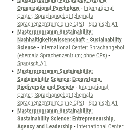
Masterprogramm Psychology: Work &
Organizational Psychology
-
International
Center: Sprachangebot (ehemals
Sprachenzentrum; ohne CPs)
-
Spanisch A1
Masterprogramm Sustainability:
Nachhaltigkeitswissenschaft - Sustainability
Science
-
International Center: Sprachangebot
(ehemals Sprachenzentrum; ohne CPs)
-
Spanisch A1
Masterprogramm Sustainability:
Sustainability Science: Ecosystems,
Biodiversity and Society
-
International
Center: Sprachangebot (ehemals
Sprachenzentrum; ohne CPs)
-
Spanisch A1
Masterprogramm Sustainability:
Sustainability Science: Entrepreneurship,
Agency and Leadership
-
International Center: