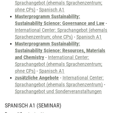
Sprachangebot (ehemals Sprachenzentrum;
ohne CPs)
-
Spanisch A1
Masterprogramm Sustainability:
Sustainability Science: Governance and Law
-
International Center: Sprachangebot (ehemals
Sprachenzentrum; ohne CPs)
-
Spanisch A1
Masterprogramm Sustainability:
Sustainability Science: Resources, Materials
and Chemistry
-
International Center:
Sprachangebot (ehemals Sprachenzentrum;
ohne CPs)
-
Spanisch A1
zusätzliche Angebote
-
International Center:
Sprachangebot (ehemals Sprachenzentrum)
-
Sprachangebot und Sonderveranstaltungen
SPANISCH A1
(SEMINAR)