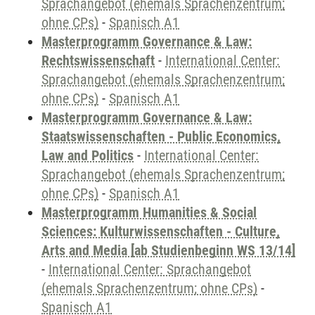
Sprachangebot (ehemals Sprachenzentrum;
ohne CPs)
-
Spanisch A1
Masterprogramm Governance & Law:
Rechtswissenschaft
-
International Center:
Sprachangebot (ehemals Sprachenzentrum;
ohne CPs)
-
Spanisch A1
Masterprogramm Governance & Law:
Staatswissenschaften - Public Economics,
Law and Politics
-
International Center:
Sprachangebot (ehemals Sprachenzentrum;
ohne CPs)
-
Spanisch A1
Masterprogramm Humanities & Social
Sciences: Kulturwissenschaften - Culture,
Arts and Media [ab Studienbeginn WS 13/14]
-
International Center: Sprachangebot
(ehemals Sprachenzentrum; ohne CPs)
-
Spanisch A1