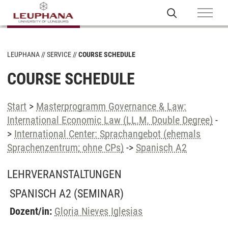
LEUPHANA
SERVICE
COURSE SCHEDULE
COURSE SCHEDULE
Start
>
Masterprogramm Governance & Law:
International Economic Law (LL.M. Double Degree)
-
>
International Center: Sprachangebot (ehemals
Sprachenzentrum; ohne CPs)
->
Spanisch A2
LEHRVERANSTALTUNGEN
SPANISCH A2
(SEMINAR)
Dozent/in:
Gloria Nieves Iglesias