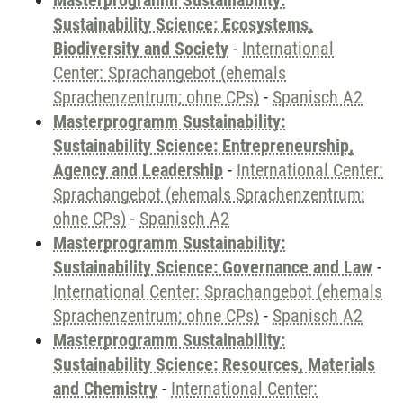
Masterprogramm Sustainability:
Sustainability Science: Ecosystems,
Biodiversity and Society
-
International
Center: Sprachangebot (ehemals
Sprachenzentrum; ohne CPs)
-
Spanisch A2
Masterprogramm Sustainability:
Sustainability Science: Entrepreneurship,
Agency and Leadership
-
International Center:
Sprachangebot (ehemals Sprachenzentrum;
ohne CPs)
-
Spanisch A2
Masterprogramm Sustainability:
Sustainability Science: Governance and Law
-
International Center: Sprachangebot (ehemals
Sprachenzentrum; ohne CPs)
-
Spanisch A2
Masterprogramm Sustainability:
Sustainability Science: Resources, Materials
and Chemistry
-
International Center: