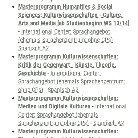
Masterprogramm Humanities & Social
Sciences: Kulturwissenschaften - Culture,
Arts and Media [ab Studienbeginn WS 13/14]
-
International Center: Sprachangebot
(ehemals Sprachenzentrum; ohne CPs)
-
Spanisch A2
Masterprogramm Kulturwissenschaften:
Kritik der Gegenwart - Künste, Theorie,
Geschichte
-
International Center:
Sprachangebot (ehemals Sprachenzentrum;
ohne CPs)
-
Spanisch A2
Masterprogramm Kulturwissenschaften:
Medien und Digitale Kulturen
-
International
Center: Sprachangebot (ehemals
Sprachenzentrum; ohne CPs)
-
Spanisch A2
Masterprogramm Kulturwissenschaften: