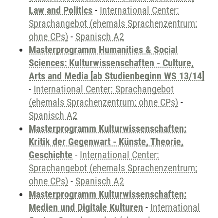
Law and Politics
-
International Center:
Sprachangebot (ehemals Sprachenzentrum;
ohne CPs)
-
Spanisch A2
Masterprogramm Humanities & Social
Sciences: Kulturwissenschaften - Culture,
Arts and Media [ab Studienbeginn WS 13/14]
-
International Center: Sprachangebot
(ehemals Sprachenzentrum; ohne CPs)
-
Spanisch A2
Masterprogramm Kulturwissenschaften:
Kritik der Gegenwart - Künste, Theorie,
Geschichte
-
International Center:
Sprachangebot (ehemals Sprachenzentrum;
ohne CPs)
-
Spanisch A2
Masterprogramm Kulturwissenschaften:
Medien und Digitale Kulturen
-
International