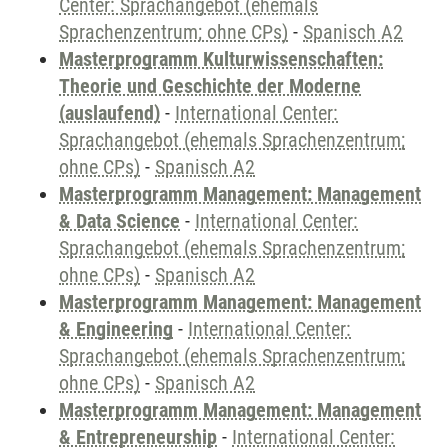
Center: Sprachangebot (ehemals
Sprachenzentrum; ohne CPs)
-
Spanisch A2
Masterprogramm Kulturwissenschaften:
Theorie und Geschichte der Moderne
(auslaufend)
-
International Center:
Sprachangebot (ehemals Sprachenzentrum;
ohne CPs)
-
Spanisch A2
Masterprogramm Management: Management
& Data Science
-
International Center:
Sprachangebot (ehemals Sprachenzentrum;
ohne CPs)
-
Spanisch A2
Masterprogramm Management: Management
& Engineering
-
International Center:
Sprachangebot (ehemals Sprachenzentrum;
ohne CPs)
-
Spanisch A2
Masterprogramm Management: Management
& Entrepreneurship
-
International Center: