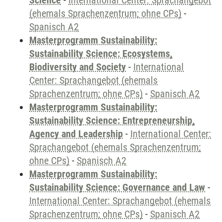
Science
-
International Center: Sprachangebot
(ehemals Sprachenzentrum; ohne CPs)
-
Spanisch A2
Masterprogramm Sustainability:
Sustainability Science: Ecosystems,
Biodiversity and Society
-
International
Center: Sprachangebot (ehemals
Sprachenzentrum; ohne CPs)
-
Spanisch A2
Masterprogramm Sustainability:
Sustainability Science: Entrepreneurship,
Agency and Leadership
-
International Center:
Sprachangebot (ehemals Sprachenzentrum;
ohne CPs)
-
Spanisch A2
Masterprogramm Sustainability:
Sustainability Science: Governance and Law
-
International Center: Sprachangebot (ehemals
Sprachenzentrum; ohne CPs)
-
Spanisch A2