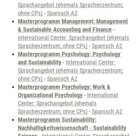
Sprachangebot (ehemals Sprachenzentrum;
ohne CPs)
-
Spanisch A2
Masterprogramm Management: Management
& Sustainable Accounting and Finance
-
International Center: Sprachangebot (ehemals
Sprachenzentrum; ohne CPs)
-
Spanisch A2
Masterprogramm Psychology: Psychology
and Sustainability
-
International Center:
Sprachangebot (ehemals Sprachenzentrum;
ohne CPs)
-
Spanisch A2
Masterprogramm Psychology: Work &
Organizational Psychology
-
International
Center: Sprachangebot (ehemals
Sprachenzentrum; ohne CPs)
-
Spanisch A2
Masterprogramm Sustainability:
Nachhaltigkeitswissenschaft - Sustainability