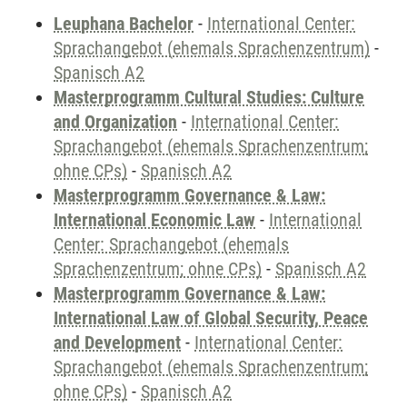
Leuphana Bachelor
-
International Center:
Sprachangebot (ehemals Sprachenzentrum)
-
Spanisch A2
Masterprogramm Cultural Studies: Culture
and Organization
-
International Center:
Sprachangebot (ehemals Sprachenzentrum;
ohne CPs)
-
Spanisch A2
Masterprogramm Governance & Law:
International Economic Law
-
International
Center: Sprachangebot (ehemals
Sprachenzentrum; ohne CPs)
-
Spanisch A2
Masterprogramm Governance & Law:
International Law of Global Security, Peace
and Development
-
International Center:
Sprachangebot (ehemals Sprachenzentrum;
ohne CPs)
-
Spanisch A2