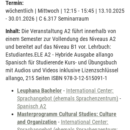
Termin:
wöchentlich | Mittwoch | 12:15 - 15:45 | 13.10.2025
- 30.01.2026 | C 6.317 Seminarraum
Inhalt:
Die Veranstaltung A2 führt innerhalb von
einem Semester zur Vollendung des Niveaus A2
und bereitet auf das Niveau B1 vor. Lehrbuch:
Estudiantes.ELE A2 - Hybride Ausgabe allango
Spanisch für Studierende Kurs- und Übungsbuch
mit Audios und Videos inklusive Lizenzschlüssel
allango, 215 Seiten ISBN 978-3-12-515091-1
Leuphana Bachelor
-
International Center:
Sprachangebot (ehemals Sprachenzentrum)
-
Spanisch A2
Masterprogramm Cultural Studies: Culture
and Organization
-
International Center:
Sprachangebot (ehemals Sprachenzentrum;