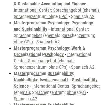
& Sustainable Accounting and Finance
-
International Center: Sprachangebot (ehemals
Sprachenzentrum; ohne CPs)
-
Spanisch A2
Masterprogramm Psychology: Psychology
and Sustainability
-
International Center:
Sprachangebot (ehemals Sprachenzentrum;
ohne CPs)
-
Spanisch A2
Masterprogramm Psychology: Work &
Organizational Psychology
-
International
Center: Sprachangebot (ehemals
Sprachenzentrum; ohne CPs)
-
Spanisch A2
Masterprogramm Sustainability:
Nachhaltigkeitswissenschaft - Sustainability
Science
-
International Center: Sprachangebot
(ehemals Sprachenzentrum; ohne CPs)
-
Spanisch A2