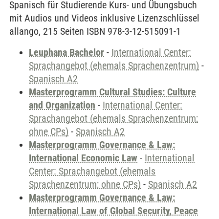
Spanisch für Studierende Kurs- und Übungsbuch
mit Audios und Videos inklusive Lizenzschlüssel
allango, 215 Seiten ISBN 978-3-12-515091-1
Leuphana Bachelor
-
International Center:
Sprachangebot (ehemals Sprachenzentrum)
-
Spanisch A2
Masterprogramm Cultural Studies: Culture
and Organization
-
International Center:
Sprachangebot (ehemals Sprachenzentrum;
ohne CPs)
-
Spanisch A2
Masterprogramm Governance & Law:
International Economic Law
-
International
Center: Sprachangebot (ehemals
Sprachenzentrum; ohne CPs)
-
Spanisch A2
Masterprogramm Governance & Law:
International Law of Global Security, Peace