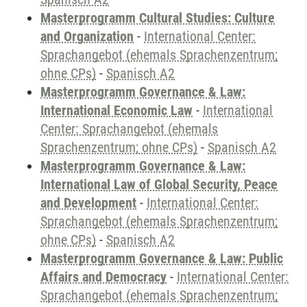
Masterprogramm Cultural Studies: Culture
and Organization
-
International Center:
Sprachangebot (ehemals Sprachenzentrum;
ohne CPs)
-
Spanisch A2
Masterprogramm Governance & Law:
International Economic Law
-
International
Center: Sprachangebot (ehemals
Sprachenzentrum; ohne CPs)
-
Spanisch A2
Masterprogramm Governance & Law:
International Law of Global Security, Peace
and Development
-
International Center:
Sprachangebot (ehemals Sprachenzentrum;
ohne CPs)
-
Spanisch A2
Masterprogramm Governance & Law: Public
Affairs and Democracy
-
International Center:
Sprachangebot (ehemals Sprachenzentrum;