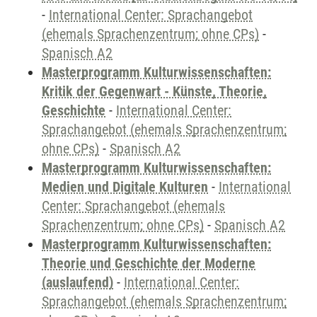
-
International Center: Sprachangebot
(ehemals Sprachenzentrum; ohne CPs)
-
Spanisch A2
Masterprogramm Kulturwissenschaften:
Kritik der Gegenwart - Künste, Theorie,
Geschichte
-
International Center:
Sprachangebot (ehemals Sprachenzentrum;
ohne CPs)
-
Spanisch A2
Masterprogramm Kulturwissenschaften:
Medien und Digitale Kulturen
-
International
Center: Sprachangebot (ehemals
Sprachenzentrum; ohne CPs)
-
Spanisch A2
Masterprogramm Kulturwissenschaften:
Theorie und Geschichte der Moderne
(auslaufend)
-
International Center:
Sprachangebot (ehemals Sprachenzentrum;