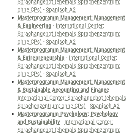
Sprachangebot (ehemals Sprachenzentrum;
ohne CPs)
-
Spanisch A2
Masterprogramm Management: Management
& Engineering
-
International Center:
Sprachangebot (ehemals Sprachenzentrum;
ohne CPs)
-
Spanisch A2
Masterprogramm Management: Management
& Entrepreneurship
-
International Center:
Sprachangebot (ehemals Sprachenzentrum;
ohne CPs)
-
Spanisch A2
Masterprogramm Management: Management
& Sustainable Accounting and Finance
-
International Center: Sprachangebot (ehemals
Sprachenzentrum; ohne CPs)
-
Spanisch A2
Masterprogramm Psychology: Psychology
and Sustainability
-
International Center:
Sprachangebot (ehemals Sprachenzentrum;