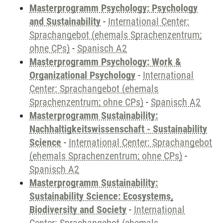
Masterprogramm Psychology: Psychology
and Sustainability
-
International Center:
Sprachangebot (ehemals Sprachenzentrum;
ohne CPs)
-
Spanisch A2
Masterprogramm Psychology: Work &
Organizational Psychology
-
International
Center: Sprachangebot (ehemals
Sprachenzentrum; ohne CPs)
-
Spanisch A2
Masterprogramm Sustainability:
Nachhaltigkeitswissenschaft - Sustainability
Science
-
International Center: Sprachangebot
(ehemals Sprachenzentrum; ohne CPs)
-
Spanisch A2
Masterprogramm Sustainability:
Sustainability Science: Ecosystems,
Biodiversity and Society
-
International