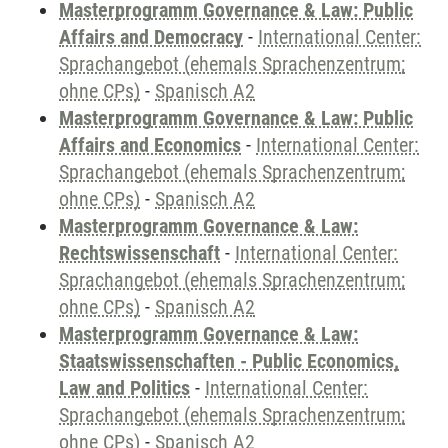
Masterprogramm Governance & Law: Public
Affairs and Democracy
-
International Center:
Sprachangebot (ehemals Sprachenzentrum;
ohne CPs)
-
Spanisch A2
Masterprogramm Governance & Law: Public
Affairs and Economics
-
International Center:
Sprachangebot (ehemals Sprachenzentrum;
ohne CPs)
-
Spanisch A2
Masterprogramm Governance & Law:
Rechtswissenschaft
-
International Center:
Sprachangebot (ehemals Sprachenzentrum;
ohne CPs)
-
Spanisch A2
Masterprogramm Governance & Law:
Staatswissenschaften - Public Economics,
Law and Politics
-
International Center:
Sprachangebot (ehemals Sprachenzentrum;
ohne CPs)
-
Spanisch A2