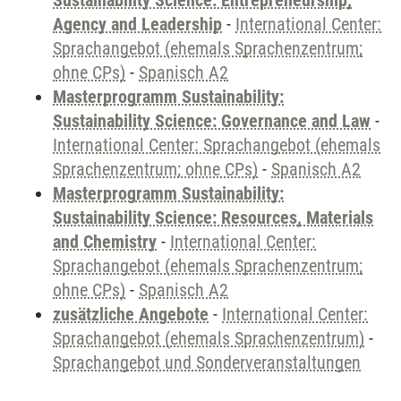
Sustainability Science: Entrepreneurship,
Agency and Leadership
-
International Center:
Sprachangebot (ehemals Sprachenzentrum;
ohne CPs)
-
Spanisch A2
Masterprogramm Sustainability:
Sustainability Science: Governance and Law
-
International Center: Sprachangebot (ehemals
Sprachenzentrum; ohne CPs)
-
Spanisch A2
Masterprogramm Sustainability:
Sustainability Science: Resources, Materials
and Chemistry
-
International Center:
Sprachangebot (ehemals Sprachenzentrum;
ohne CPs)
-
Spanisch A2
zusätzliche Angebote
-
International Center:
Sprachangebot (ehemals Sprachenzentrum)
-
Sprachangebot und Sonderveranstaltungen