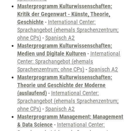
Masterprogramm Kulturwissenschaften:
Kritik der Gegenwart - Künste, Theorie,
Geschichte
-
International Center:
Sprachangebot (ehemals Sprachenzentrum;
ohne CPs)
-
Spanisch A2
Masterprogramm Kulturwissenschaften:
Medien und Digitale Kulturen
-
International
Center: Sprachangebot (ehemals
Sprachenzentrum; ohne CPs)
-
Spanisch A2
Masterprogramm Kulturwissenschaften:
Theorie und Geschichte der Moderne
(auslaufend)
-
International Center:
Sprachangebot (ehemals Sprachenzentrum;
ohne CPs)
-
Spanisch A2
Masterprogramm Management: Management
& Data Science
-
International Center: