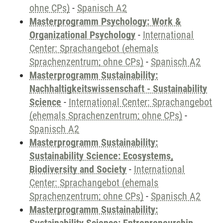
ohne CPs)
-
Spanisch A2
Masterprogramm Psychology: Work &
Organizational Psychology
-
International
Center: Sprachangebot (ehemals
Sprachenzentrum; ohne CPs)
-
Spanisch A2
Masterprogramm Sustainability:
Nachhaltigkeitswissenschaft - Sustainability
Science
-
International Center: Sprachangebot
(ehemals Sprachenzentrum; ohne CPs)
-
Spanisch A2
Masterprogramm Sustainability:
Sustainability Science: Ecosystems,
Biodiversity and Society
-
International
Center: Sprachangebot (ehemals
Sprachenzentrum; ohne CPs)
-
Spanisch A2
Masterprogramm Sustainability: