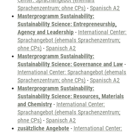
Center: Sprachangebot (ehemals
Sprachenzentrum; ohne CPs)
-
Spanisch A2
Masterprogramm Sustainability:
Sustainability Science: Entrepreneurship,
Agency and Leadership
-
International Center:
Sprachangebot (ehemals Sprachenzentrum;
ohne CPs)
-
Spanisch A2
Masterprogramm Sustainability:
Sustainability Science: Governance and Law
-
International Center: Sprachangebot (ehemals
Sprachenzentrum; ohne CPs)
-
Spanisch A2
Masterprogramm Sustainability:
Sustainability Science: Resources, Materials
and Chemistry
-
International Center:
Sprachangebot (ehemals Sprachenzentrum;
ohne CPs)
-
Spanisch A2
zusätzliche Angebote
-
International Center: