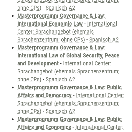
ohne CPs)
-
Spanisch A2
Masterprogramm Governance & Law:
International Economic Law
-
International
Center: Sprachangebot (ehemals
Sprachenzentrum; ohne CPs)
-
Spanisch A2
Masterprogramm Governance & Law:
International Law of Global Security, Peace
and Development
-
International Center:
Sprachangebot (ehemals Sprachenzentrum;
ohne CPs)
-
Spanisch A2
Masterprogramm Governance & Law: Public
Affairs and Democracy
-
International Center:
Sprachangebot (ehemals Sprachenzentrum;
ohne CPs)
-
Spanisch A2
Masterprogramm Governance & Law: Public
Affairs and Economics
-
International Center: