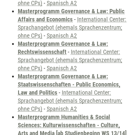
ohne CPs)
-
Spanisch A2
Masterprogramm Governance & Law: Public
Affairs and Economics
-
International Center:
Sprachangebot (ehemals Sprachenzentrum;
ohne CPs)
-
Spanisch A2
Masterprogramm Governance & Law:
Rechtswissenschaft
-
International Center:
Sprachangebot (ehemals Sprachenzentrum;
ohne CPs)
-
Spanisch A2
Masterprogramm Governance & Law:
Staatswissenschaften - Public Economics,
Law and Politics
-
International Center:
Sprachangebot (ehemals Sprachenzentrum;
ohne CPs)
-
Spanisch A2
Masterprogramm Humanities & Social
Sciences: Kulturwissenschaften - Culture,
Arts and Media [ab Studienbeginn WS 13/14]