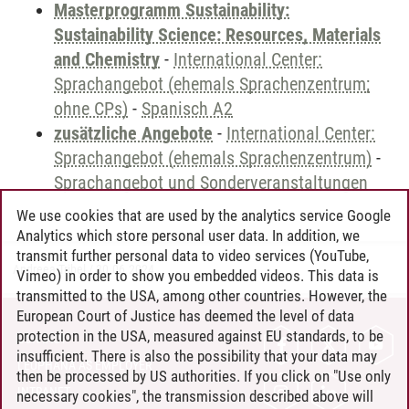
Masterprogramm Sustainability:
Sustainability Science: Resources, Materials
and Chemistry
-
International Center:
Sprachangebot (ehemals Sprachenzentrum;
ohne CPs)
-
Spanisch A2
zusätzliche Angebote
-
International Center:
Sprachangebot (ehemals Sprachenzentrum)
-
Sprachangebot und Sonderveranstaltungen
We use cookies that are used by the analytics service Google
Analytics which store personal user data. In addition, we
transmit further personal data to video services (YouTube,
Andreea Tribel
/
30.06.2024
Vimeo) in order to show you embedded videos. This data is
transmitted to the USA, among other countries. However, the
European Court of Justice has deemed the level of data
protection in the USA, measured against EU standards, to be
CONTACT
insufficient. There is also the possibility that your data may
LEUPHANA AS EMPLOYER
then be processed by US authorities. If you click on "Use only
INTRANET
necessary cookies", the transmission described above will