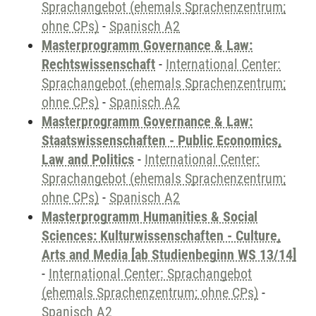
Sprachangebot (ehemals Sprachenzentrum;
ohne CPs)
-
Spanisch A2
Masterprogramm Governance & Law:
Rechtswissenschaft
-
International Center:
Sprachangebot (ehemals Sprachenzentrum;
ohne CPs)
-
Spanisch A2
Masterprogramm Governance & Law:
Staatswissenschaften - Public Economics,
Law and Politics
-
International Center:
Sprachangebot (ehemals Sprachenzentrum;
ohne CPs)
-
Spanisch A2
Masterprogramm Humanities & Social
Sciences: Kulturwissenschaften - Culture,
Arts and Media [ab Studienbeginn WS 13/14]
-
International Center: Sprachangebot
(ehemals Sprachenzentrum; ohne CPs)
-
Spanisch A2