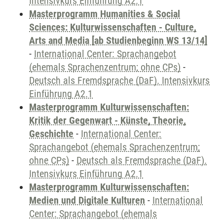
Intensivkurs Einführung A2.1
Masterprogramm Humanities & Social
Sciences: Kulturwissenschaften - Culture,
Arts and Media [ab Studienbeginn WS 13/14]
-
International Center: Sprachangebot
(ehemals Sprachenzentrum; ohne CPs)
-
Deutsch als Fremdsprache (DaF). Intensivkurs
Einführung A2.1
Masterprogramm Kulturwissenschaften:
Kritik der Gegenwart - Künste, Theorie,
Geschichte
-
International Center:
Sprachangebot (ehemals Sprachenzentrum;
ohne CPs)
-
Deutsch als Fremdsprache (DaF).
Intensivkurs Einführung A2.1
Masterprogramm Kulturwissenschaften:
Medien und Digitale Kulturen
-
International
Center: Sprachangebot (ehemals