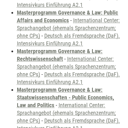
Intensivkurs Einführung A2.1
Masterprogramm Governance & Law: Public
Affairs and Economics
-
International Center:
Sprachangebot (ehemals Sprachenzentrum;
ohne CPs)
-
Deutsch als Fremdsprache (DaF).
Intensivkurs Einführung A2.1
Masterprogramm Governance & Law:
Rechtswissenschaft
-
International Center:
Sprachangebot (ehemals Sprachenzentrum;
ohne CPs)
-
Deutsch als Fremdsprache (DaF).
Intensivkurs Einführung A2.1
Masterprogramm Governance & Law:
Staatswissenschaften - Public Economics,
Law and Politics
-
International Center:
Sprachangebot (ehemals Sprachenzentrum;
ohne CPs)
-
Deutsch als Fremdsprache (DaF).