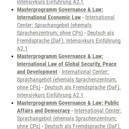
Intensivkurs Einführung A2.1
Masterprogramm Governance & Law:
International Economic Law
-
International
Center: Sprachangebot (ehemals
Sprachenzentrum; ohne CPs)
-
Deutsch als
Fremdsprache (DaF). Intensivkurs Einführung
A2.1
Masterprogramm Governance & Law:
International Law of Global Security, Peace
and Development
-
International Center:
Sprachangebot (ehemals Sprachenzentrum;
ohne CPs)
-
Deutsch als Fremdsprache (DaF).
Intensivkurs Einführung A2.1
Masterprogramm Governance & Law: Public
Affairs and Democracy
-
International Center:
Sprachangebot (ehemals Sprachenzentrum;
ohne CPs)
-
Deutsch als Fremdsprache (DaF).