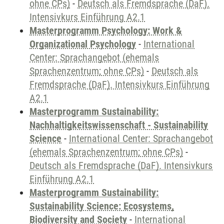
ohne CPs)
-
Deutsch als Fremdsprache (DaF).
Intensivkurs Einführung A2.1
Masterprogramm Psychology: Work &
Organizational Psychology
-
International
Center: Sprachangebot (ehemals
Sprachenzentrum; ohne CPs)
-
Deutsch als
Fremdsprache (DaF). Intensivkurs Einführung
A2.1
Masterprogramm Sustainability:
Nachhaltigkeitswissenschaft - Sustainability
Science
-
International Center: Sprachangebot
(ehemals Sprachenzentrum; ohne CPs)
-
Deutsch als Fremdsprache (DaF). Intensivkurs
Einführung A2.1
Masterprogramm Sustainability:
Sustainability Science: Ecosystems,
Biodiversity and Society
-
International