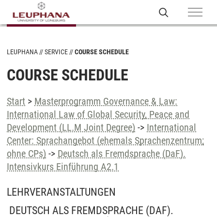
LEUPHANA
SERVICE
COURSE SCHEDULE
COURSE SCHEDULE
Start
>
Masterprogramm Governance & Law:
International Law of Global Security, Peace and
Development (LL.M Joint Degree)
->
International
Center: Sprachangebot (ehemals Sprachenzentrum;
ohne CPs)
->
Deutsch als Fremdsprache (DaF).
Intensivkurs Einführung A2.1
LEHRVERANSTALTUNGEN
DEUTSCH ALS FREMDSPRACHE (DAF).