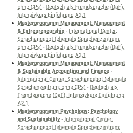
ohne CPs)
-
Deutsch als Fremdsprache (DaF).
Intensivkurs Einführung A2.1
Masterprogramm Management: Management
& Entrepreneurship
-
International Center:
Sprachangebot (ehemals Sprachenzentrum;
ohne CPs)
-
Deutsch als Fremdsprache (DaF).
Intensivkurs Einführung A2.1
Masterprogramm Management: Management
& Sustainable Accounting and Finance
-
International Center: Sprachangebot (ehemals
Sprachenzentrum; ohne CPs)
-
Deutsch als
Fremdsprache (DaF). Intensivkurs Einführung
A2.1
Masterprogramm Psychology: Psychology
and Sustainability
-
International Center:
Sprachangebot (ehemals Sprachenzentrum;