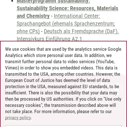
Masterprogramm Sustainability:
Sustainability Science: Resources, Materials
and Chemistry
-
International Center:
Sprachangebot (ehemals Sprachenzentrum;
ohne CPs)
-
Deutsch als Fremdsprache (DaF).
Intensivkurs Einführung A2.1
We use cookies that are used by the analytics service Google
Analytics which store personal user data. In addition, we
transmit further personal data to video services (YouTube,
Andreea Tribel
/
30.06.2024
Vimeo) in order to show you embedded videos. This data is
transmitted to the USA, among other countries. However, the
European Court of Justice has deemed the level of data
protection in the USA, measured against EU standards, to be
CONTACT
insufficient. There is also the possibility that your data may
LEUPHANA AS EMPLOYER
then be processed by US authorities. If you click on "Use only
INTRANET
necessary cookies", the transmission described above will
not take place. For more information, please refer to our
SITE NOTICE
privacy policy
.
PRIVACY POLICY