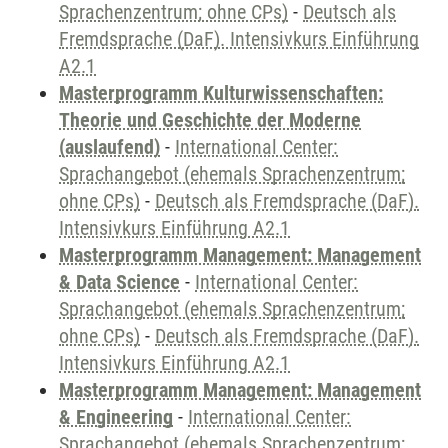
Sprachenzentrum; ohne CPs)
-
Deutsch als
Fremdsprache (DaF). Intensivkurs Einführung
A2.1
Masterprogramm Kulturwissenschaften:
Theorie und Geschichte der Moderne
(auslaufend)
-
International Center:
Sprachangebot (ehemals Sprachenzentrum;
ohne CPs)
-
Deutsch als Fremdsprache (DaF).
Intensivkurs Einführung A2.1
Masterprogramm Management: Management
& Data Science
-
International Center:
Sprachangebot (ehemals Sprachenzentrum;
ohne CPs)
-
Deutsch als Fremdsprache (DaF).
Intensivkurs Einführung A2.1
Masterprogramm Management: Management
& Engineering
-
International Center:
Sprachangebot (ehemals Sprachenzentrum;