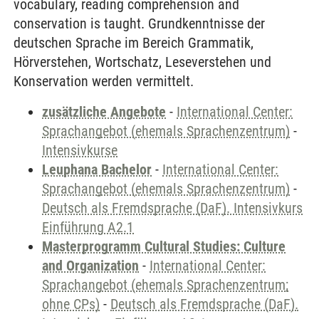
vocabulary, reading comprehension and
conservation is taught. Grundkenntnisse der
deutschen Sprache im Bereich Grammatik,
Hörverstehen, Wortschatz, Leseverstehen und
Konservation werden vermittelt.
zusätzliche Angebote
-
International Center:
Sprachangebot (ehemals Sprachenzentrum)
-
Intensivkurse
Leuphana Bachelor
-
International Center:
Sprachangebot (ehemals Sprachenzentrum)
-
Deutsch als Fremdsprache (DaF). Intensivkurs
Einführung A2.1
Masterprogramm Cultural Studies: Culture
and Organization
-
International Center:
Sprachangebot (ehemals Sprachenzentrum;
ohne CPs)
-
Deutsch als Fremdsprache (DaF).