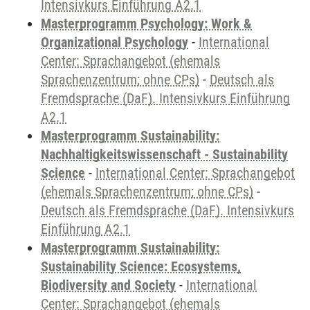
Intensivkurs Einführung A2.1
Masterprogramm Psychology: Work &
Organizational Psychology
-
International
Center: Sprachangebot (ehemals
Sprachenzentrum; ohne CPs)
-
Deutsch als
Fremdsprache (DaF). Intensivkurs Einführung
A2.1
Masterprogramm Sustainability:
Nachhaltigkeitswissenschaft - Sustainability
Science
-
International Center: Sprachangebot
(ehemals Sprachenzentrum; ohne CPs)
-
Deutsch als Fremdsprache (DaF). Intensivkurs
Einführung A2.1
Masterprogramm Sustainability:
Sustainability Science: Ecosystems,
Biodiversity and Society
-
International
Center: Sprachangebot (ehemals