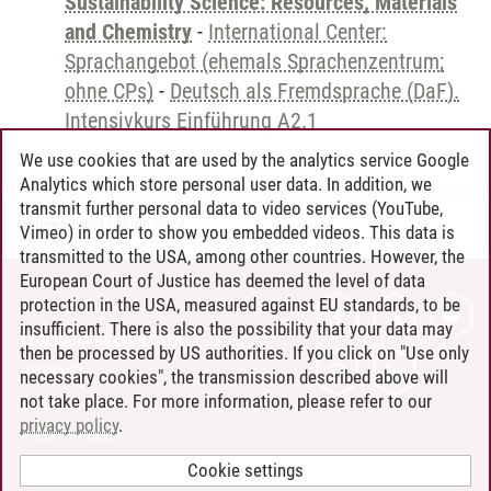
Sustainability Science: Resources, Materials
and Chemistry
-
International Center:
Sprachangebot (ehemals Sprachenzentrum;
ohne CPs)
-
Deutsch als Fremdsprache (DaF).
Intensivkurs Einführung A2.1
We use cookies that are used by the analytics service Google
Analytics which store personal user data. In addition, we
transmit further personal data to video services (YouTube,
Andreea Tribel
/
30.06.2024
Vimeo) in order to show you embedded videos. This data is
transmitted to the USA, among other countries. However, the
European Court of Justice has deemed the level of data
protection in the USA, measured against EU standards, to be
CONTACT
insufficient. There is also the possibility that your data may
LEUPHANA AS EMPLOYER
then be processed by US authorities. If you click on "Use only
INTRANET
necessary cookies", the transmission described above will
not take place. For more information, please refer to our
SITE NOTICE
privacy policy
.
PRIVACY POLICY
ACCESSIBILITY
Cookie settings