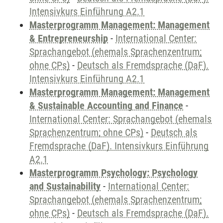
Intensivkurs Einführung A2.1
Masterprogramm Management: Management
& Entrepreneurship
-
International Center:
Sprachangebot (ehemals Sprachenzentrum;
ohne CPs)
-
Deutsch als Fremdsprache (DaF).
Intensivkurs Einführung A2.1
Masterprogramm Management: Management
& Sustainable Accounting and Finance
-
International Center: Sprachangebot (ehemals
Sprachenzentrum; ohne CPs)
-
Deutsch als
Fremdsprache (DaF). Intensivkurs Einführung
A2.1
Masterprogramm Psychology: Psychology
and Sustainability
-
International Center:
Sprachangebot (ehemals Sprachenzentrum;
ohne CPs)
-
Deutsch als Fremdsprache (DaF).