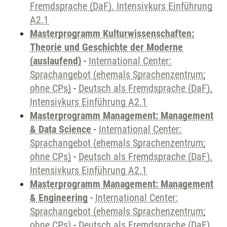
Fremdsprache (DaF). Intensivkurs Einführung
A2.1
Masterprogramm Kulturwissenschaften:
Theorie und Geschichte der Moderne
(auslaufend)
-
International Center:
Sprachangebot (ehemals Sprachenzentrum;
ohne CPs)
-
Deutsch als Fremdsprache (DaF).
Intensivkurs Einführung A2.1
Masterprogramm Management: Management
& Data Science
-
International Center:
Sprachangebot (ehemals Sprachenzentrum;
ohne CPs)
-
Deutsch als Fremdsprache (DaF).
Intensivkurs Einführung A2.1
Masterprogramm Management: Management
& Engineering
-
International Center:
Sprachangebot (ehemals Sprachenzentrum;
ohne CPs)
-
Deutsch als Fremdsprache (DaF).