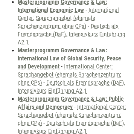
Masterprogramm Governance & Law:
International Economic Law
-
International
Center: Sprachangebot (ehemals
Sprachenzentrum; ohne CPs)
-
Deutsch als
Fremdsprache (DaF). Intensivkurs Einführung
A2.1
Masterprogramm Governance & Law:
International Law of Global Security, Peace
and Development
-
International Center:
Sprachangebot (ehemals Sprachenzentrum;
ohne CPs)
-
Deutsch als Fremdsprache (DaF).
Intensivkurs Einführung A2.1
Masterprogramm Governance & Law: Public
Affairs and Democracy
-
International Center:
Sprachangebot (ehemals Sprachenzentrum;
ohne CPs)
-
Deutsch als Fremdsprache (DaF).
Intensivkurs Einführung A2.1