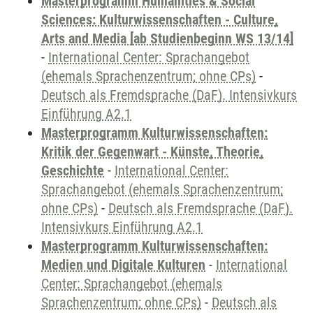
Masterprogramm Humanities & Social
Sciences: Kulturwissenschaften - Culture,
Arts and Media [ab Studienbeginn WS 13/14]
-
International Center: Sprachangebot
(ehemals Sprachenzentrum; ohne CPs)
-
Deutsch als Fremdsprache (DaF). Intensivkurs
Einführung A2.1
Masterprogramm Kulturwissenschaften:
Kritik der Gegenwart - Künste, Theorie,
Geschichte
-
International Center:
Sprachangebot (ehemals Sprachenzentrum;
ohne CPs)
-
Deutsch als Fremdsprache (DaF).
Intensivkurs Einführung A2.1
Masterprogramm Kulturwissenschaften:
Medien und Digitale Kulturen
-
International
Center: Sprachangebot (ehemals
Sprachenzentrum; ohne CPs)
-
Deutsch als