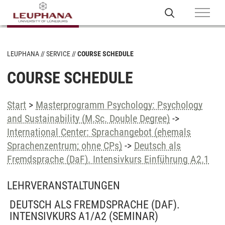
LEUPHANA
SERVICE
COURSE SCHEDULE
COURSE SCHEDULE
Start
>
Masterprogramm Psychology: Psychology
and Sustainability (M.Sc. Double Degree)
->
International Center: Sprachangebot (ehemals
Sprachenzentrum; ohne CPs)
->
Deutsch als
Fremdsprache (DaF). Intensivkurs Einführung A2.1
LEHRVERANSTALTUNGEN
DEUTSCH ALS FREMDSPRACHE (DAF).
INTENSIVKURS A1/A2
(SEMINAR)