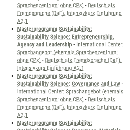
Sprachenzentrum; ohne CPs)
-
Deutsch als
Fremdsprache (DaF). Intensivkurs Einführung
A2.1
Masterprogramm Sustainability:
Sustainability Science: Entrepreneurship,
Agency and Leadership
-
International Center:
Sprachangebot (ehemals Sprachenzentrum;
ohne CPs)
-
Deutsch als Fremdsprache (DaF).
Intensivkurs Einführung A2.1
Masterprogramm Sustainability:
Sustainability Science: Governance and Law
-
International Center: Sprachangebot (ehemals
Sprachenzentrum; ohne CPs)
-
Deutsch als
Fremdsprache (DaF). Intensivkurs Einführung
A2.1
Masterprogramm Sustainability: