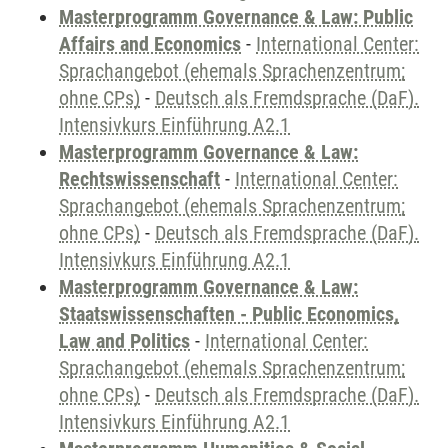
Masterprogramm Governance & Law: Public
Affairs and Economics
-
International Center:
Sprachangebot (ehemals Sprachenzentrum;
ohne CPs)
-
Deutsch als Fremdsprache (DaF).
Intensivkurs Einführung A2.1
Masterprogramm Governance & Law:
Rechtswissenschaft
-
International Center:
Sprachangebot (ehemals Sprachenzentrum;
ohne CPs)
-
Deutsch als Fremdsprache (DaF).
Intensivkurs Einführung A2.1
Masterprogramm Governance & Law:
Staatswissenschaften - Public Economics,
Law and Politics
-
International Center:
Sprachangebot (ehemals Sprachenzentrum;
ohne CPs)
-
Deutsch als Fremdsprache (DaF).
Intensivkurs Einführung A2.1