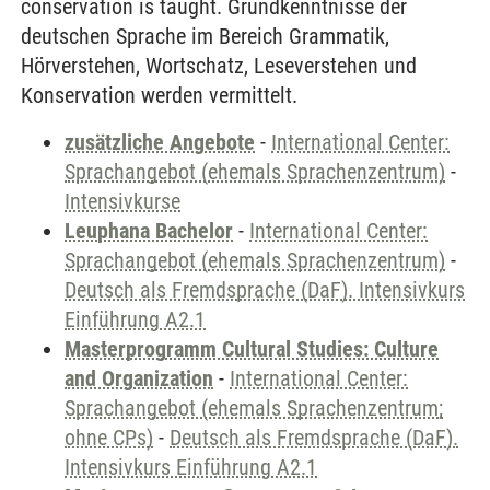
conservation is taught. Grundkenntnisse der
deutschen Sprache im Bereich Grammatik,
Hörverstehen, Wortschatz, Leseverstehen und
Konservation werden vermittelt.
zusätzliche Angebote
-
International Center:
Sprachangebot (ehemals Sprachenzentrum)
-
Intensivkurse
Leuphana Bachelor
-
International Center:
Sprachangebot (ehemals Sprachenzentrum)
-
Deutsch als Fremdsprache (DaF). Intensivkurs
Einführung A2.1
Masterprogramm Cultural Studies: Culture
and Organization
-
International Center:
Sprachangebot (ehemals Sprachenzentrum;
ohne CPs)
-
Deutsch als Fremdsprache (DaF).
Intensivkurs Einführung A2.1