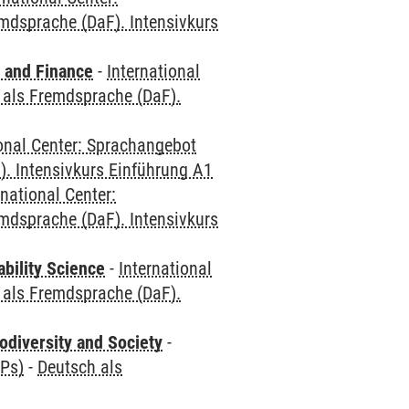
mdsprache (DaF). Intensivkurs
 and Finance
-
International
 als Fremdsprache (DaF).
ional Center: Sprachangebot
. Intensivkurs Einführung A1
rnational Center:
mdsprache (DaF). Intensivkurs
bility Science
-
International
 als Fremdsprache (DaF).
odiversity and Society
-
CPs)
-
Deutsch als