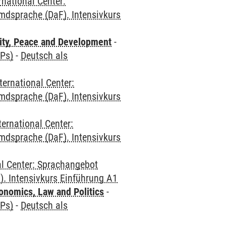
rnational Center:
mdsprache (DaF). Intensivkurs
ity, Peace and Development
-
CPs)
-
Deutsch als
ternational Center:
mdsprache (DaF). Intensivkurs
ternational Center:
mdsprache (DaF). Intensivkurs
al Center: Sprachangebot
. Intensivkurs Einführung A1
nomics, Law and Politics
-
CPs)
-
Deutsch als