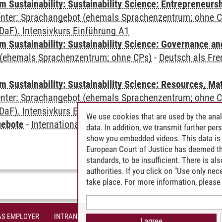
 Sustainability: Sustainability Science: Entrepreneurs
Center: Sprachangebot (ehemals Sprachenzentrum; ohne 
DaF). Intensivkurs Einführung A1
 Sustainability: Sustainability Science: Governance a
(ehemals Sprachenzentrum; ohne CPs)
-
Deutsch als Fre
Sustainability: Sustainability Science: Resources, Ma
Center: Sprachangebot (ehemals Sprachenzentrum; ohne 
DaF). Intensivkurs Einführung A1
We use cookies that are used by the anal
gebote
-
International Center: Sprachangebot (ehemals 
data. In addition, we transmit further pe
show you embedded videos. This data is 
European Court of Justice has deemed th
standards, to be insufficient. There is a
authorities. If you click on "Use only ne
take place. For more information, please 
AS EMPLOYER
INTRANET
SITE NOTICE
PRIVACY POLICY
A
I agree