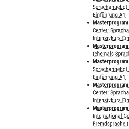
Sprachangebot 
Einführung A1
Masterprogram
Center: Sprach
Intensivkurs Ei
Masterprogramm
(ehemals Sprac
Masterprogramm
Sprachangebot 
Einführung A1
Masterprogramm 
Center: Sprach
Intensivkurs Ei
Masterprogramm 
International 
Fremdsprache (