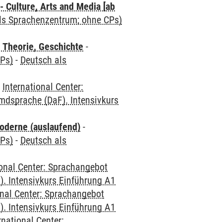
 Culture, Arts and Media [ab
als Sprachenzentrum; ohne CPs)
 Theorie, Geschichte
-
CPs)
-
Deutsch als
-
International Center:
mdsprache (DaF). Intensivkurs
oderne (auslaufend)
-
CPs)
-
Deutsch als
ional Center: Sprachangebot
. Intensivkurs Einführung A1
onal Center: Sprachangebot
. Intensivkurs Einführung A1
rnational Center: