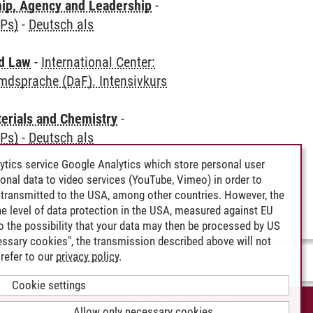
hip, Agency and Leadership
-
CPs)
-
Deutsch als
nd Law
-
International Center:
mdsprache (DaF). Intensivkurs
terials and Chemistry
-
CPs)
-
Deutsch als
ytics service Google Analytics which store personal user
Sprachenzentrum)
-
rsonal data to video services (YouTube, Vimeo) in order to
transmitted to the USA, among other countries. However, the
e level of data protection in the USA, measured against EU
lso the possibility that your data may then be processed by US
cessary cookies", the transmission described above will not
refer to our
privacy policy
.
Cookie settings
CCESSIBILITY
Allow only necessary cookies