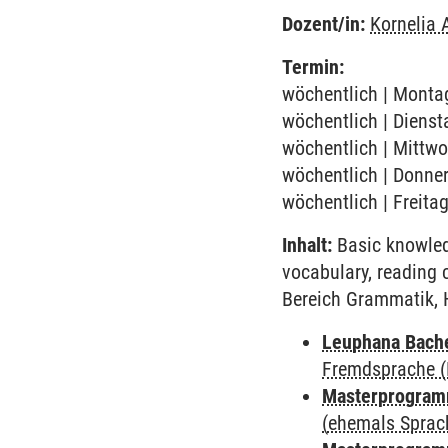
Dozent/in:
Kornelia 
Termin:
wöchentlich | Montag
wöchentlich | Dienst
wöchentlich | Mittwo
wöchentlich | Donner
wöchentlich | Freita
Inhalt:
Basic knowled
vocabulary, reading
Bereich Grammatik, 
Leuphana Bach
Fremdsprache (
Masterprogramm
(ehemals Sprac