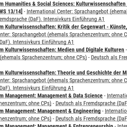
 Humanities & Social Sciences: Kulturwissenschaften -
WS 13/14]
-
International Center: Sprachangebot (ehem
remdsprache (DaF). Intensivkurs Einführung A1
 Kulturwissenschaften: Kritik der Gegenwart - Künste,
Center: Sprachangebot (ehemals Sprachenzentrum; ohne 
DaF). Intensivkurs Einführung A1
 Kulturwissenschaften: Medien und Digitale Kulturen
(ehemals Sprachenzentrum; ohne CPs)
-
Deutsch als Fre
 Kulturwissenschaften: Theorie und Geschichte der M
Center: Sprachangebot (ehemals Sprachenzentrum; ohne 
DaF). Intensivkurs Einführung A1
m Management: Management & Data Science
-
Internat
henzentrum; ohne CPs)
-
Deutsch als Fremdsprache (DaF)
m Management: Management & Engineering
-
Internati
henzentrum; ohne CPs)
-
Deutsch als Fremdsprache (DaF)
m Management: Management & Entrepreneurship
-
Inte