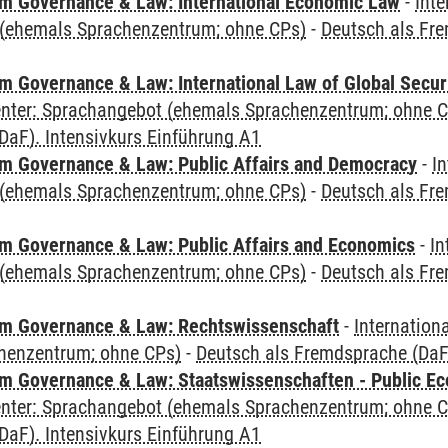
 Governance & Law: International Economic Law
-
Inte
(ehemals Sprachenzentrum; ohne CPs)
-
Deutsch als Fre
 Governance & Law: International Law of Global Secur
Center: Sprachangebot (ehemals Sprachenzentrum; ohne 
DaF). Intensivkurs Einführung A1
 Governance & Law: Public Affairs and Democracy
-
In
(ehemals Sprachenzentrum; ohne CPs)
-
Deutsch als Fre
 Governance & Law: Public Affairs and Economics
-
In
(ehemals Sprachenzentrum; ohne CPs)
-
Deutsch als Fre
m Governance & Law: Rechtswissenschaft
-
Internation
henzentrum; ohne CPs)
-
Deutsch als Fremdsprache (DaF)
 Governance & Law: Staatswissenschaften - Public Eco
Center: Sprachangebot (ehemals Sprachenzentrum; ohne 
DaF). Intensivkurs Einführung A1