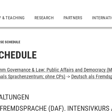
Y & TEACHING
RESEARCH
PARTNERS
INTERNAT
SE SCHEDULE
CHEDULE
m Governance & Law: Public Affairs and Democracy (M
als Sprachenzentrum; ohne CPs)
->
Deutsch als Fremdsp
ALTUNGEN
FREMDSPRACHE (DAF). INTENSIVKURS 