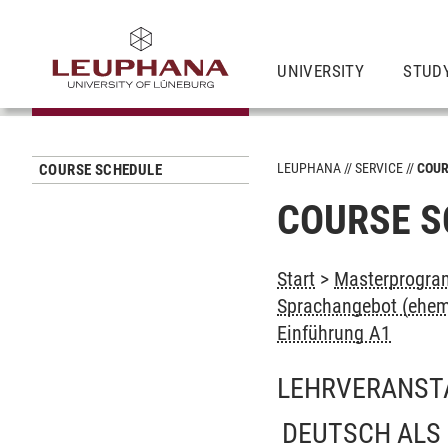
UNIVERSITY
STUD
LEUPHANA
SERVICE
COUR
COURSE SCHEDULE
COURSE S
Start
>
Masterprogram
Sprachangebot (ehem
Einführung A1
LEHRVERANST
DEUTSCH ALS 