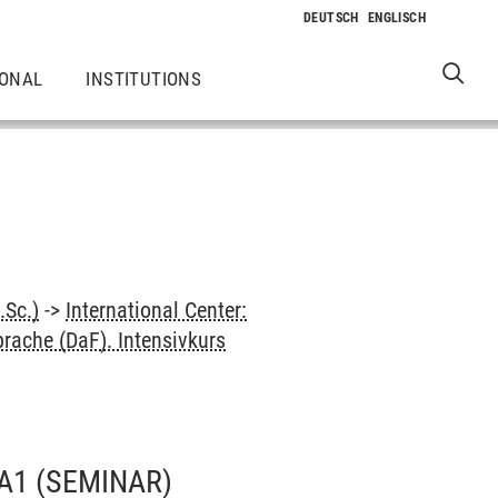
IONAL
INSTITUTIONS
.Sc.)
->
International Center:
rache (DaF). Intensivkurs
A1
(SEMINAR)