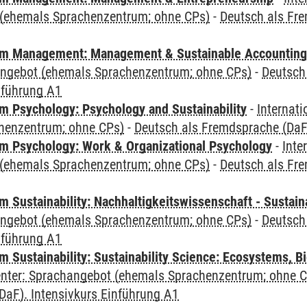
(ehemals Sprachenzentrum; ohne CPs)
-
Deutsch als Fre
m Management: Management & Sustainable Accounting
angebot (ehemals Sprachenzentrum; ohne CPs)
-
Deutsch
nführung A1
 Psychology: Psychology and Sustainability
-
Internat
henzentrum; ohne CPs)
-
Deutsch als Fremdsprache (DaF)
 Psychology: Work & Organizational Psychology
-
Inte
(ehemals Sprachenzentrum; ohne CPs)
-
Deutsch als Fre
Sustainability: Nachhaltigkeitswissenschaft - Sustaina
angebot (ehemals Sprachenzentrum; ohne CPs)
-
Deutsch
nführung A1
Sustainability: Sustainability Science: Ecosystems, Bi
Center: Sprachangebot (ehemals Sprachenzentrum; ohne 
DaF). Intensivkurs Einführung A1