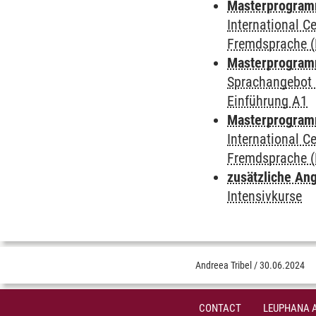
Masterprogramm
International 
Fremdsprache (
Masterprogramm
Sprachangebot 
Einführung A1
Masterprogramm 
International 
Fremdsprache (
zusätzliche An
Intensivkurse
Andreea Tribel
/
30.06.2024
CONTACT
LEUPHANA 