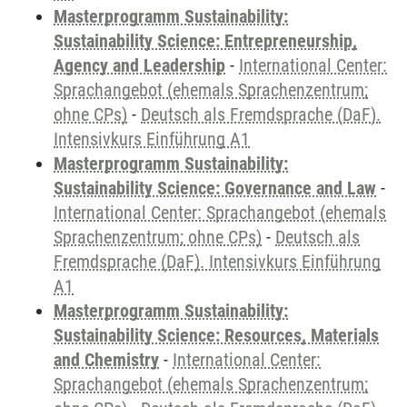
Masterprogramm Sustainability:
Sustainability Science: Entrepreneurship,
Agency and Leadership
-
International Center:
Sprachangebot (ehemals Sprachenzentrum;
ohne CPs)
-
Deutsch als Fremdsprache (DaF).
Intensivkurs Einführung A1
Masterprogramm Sustainability:
Sustainability Science: Governance and Law
-
International Center: Sprachangebot (ehemals
Sprachenzentrum; ohne CPs)
-
Deutsch als
Fremdsprache (DaF). Intensivkurs Einführung
A1
Masterprogramm Sustainability:
Sustainability Science: Resources, Materials
and Chemistry
-
International Center:
Sprachangebot (ehemals Sprachenzentrum;