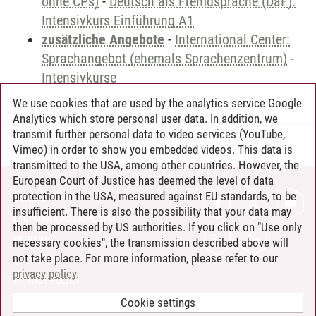
ohne CPs)
-
Deutsch als Fremdsprache (DaF).
Intensivkurs Einführung A1
zusätzliche Angebote
-
International Center:
Sprachangebot (ehemals Sprachenzentrum)
-
Intensivkurse
We use cookies that are used by the analytics service Google
Analytics which store personal user data. In addition, we
transmit further personal data to video services (YouTube,
Andreea Tribel
/
30.06.2024
Vimeo) in order to show you embedded videos. This data is
transmitted to the USA, among other countries. However, the
European Court of Justice has deemed the level of data
protection in the USA, measured against EU standards, to be
CONTACT
insufficient. There is also the possibility that your data may
LEUPHANA AS EMPLOYER
then be processed by US authorities. If you click on "Use only
INTRANET
necessary cookies", the transmission described above will
not take place. For more information, please refer to our
SITE NOTICE
privacy policy
.
PRIVACY POLICY
ACCESSIBILITY
Cookie settings