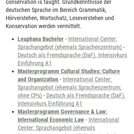
conservation is taught. Grundkenntnisse der
deutschen Sprache im Bereich Grammatik,
Hörverstehen, Wortschatz, Leseverstehen und
Konservation werden vermittelt.
Leuphana Bachelor
-
International Center:
Sprachangebot (ehemals Sprachenzentrum)
-
Deutsch als Fremdsprache (DaF). Intensivkurs
Einführung A1
Masterprogramm Cultural Studies: Culture
and Organization
-
International Center:
Sprachangebot (ehemals Sprachenzentrum;
ohne CPs)
-
Deutsch als Fremdsprache (DaF).
Intensivkurs Einführung A1
Masterprogramm Governance & Law:
International Economic Law
-
International
Center: Sprachangebot (ehemals