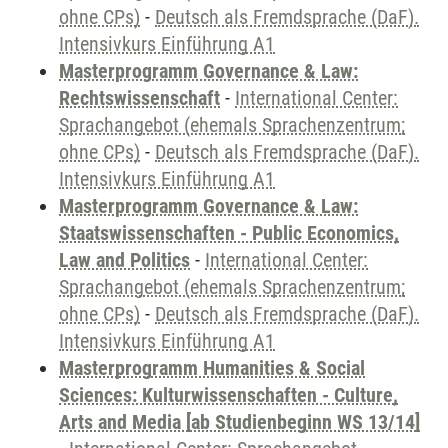
ohne CPs)
-
Deutsch als Fremdsprache (DaF).
Intensivkurs Einführung A1
Masterprogramm Governance & Law:
Rechtswissenschaft
-
International Center:
Sprachangebot (ehemals Sprachenzentrum;
ohne CPs)
-
Deutsch als Fremdsprache (DaF).
Intensivkurs Einführung A1
Masterprogramm Governance & Law:
Staatswissenschaften - Public Economics,
Law and Politics
-
International Center:
Sprachangebot (ehemals Sprachenzentrum;
ohne CPs)
-
Deutsch als Fremdsprache (DaF).
Intensivkurs Einführung A1
Masterprogramm Humanities & Social
Sciences: Kulturwissenschaften - Culture,
Arts and Media [ab Studienbeginn WS 13/14]