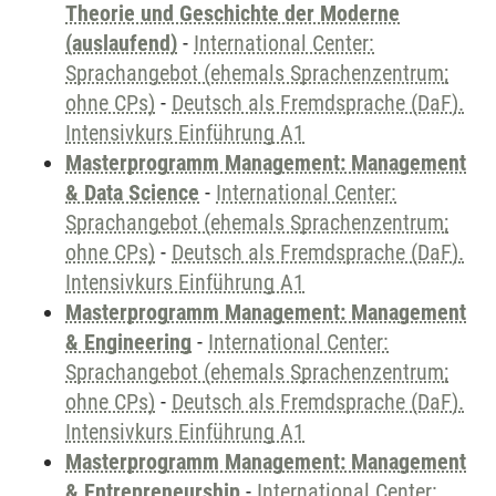
Theorie und Geschichte der Moderne
(auslaufend)
-
International Center:
Sprachangebot (ehemals Sprachenzentrum;
ohne CPs)
-
Deutsch als Fremdsprache (DaF).
Intensivkurs Einführung A1
Masterprogramm Management: Management
& Data Science
-
International Center:
Sprachangebot (ehemals Sprachenzentrum;
ohne CPs)
-
Deutsch als Fremdsprache (DaF).
Intensivkurs Einführung A1
Masterprogramm Management: Management
& Engineering
-
International Center:
Sprachangebot (ehemals Sprachenzentrum;
ohne CPs)
-
Deutsch als Fremdsprache (DaF).
Intensivkurs Einführung A1
Masterprogramm Management: Management
& Entrepreneurship
-
International Center: