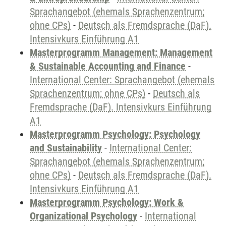
Sprachangebot (ehemals Sprachenzentrum;
ohne CPs)
-
Deutsch als Fremdsprache (DaF).
Intensivkurs Einführung A1
Masterprogramm Management: Management
& Sustainable Accounting and Finance
-
International Center: Sprachangebot (ehemals
Sprachenzentrum; ohne CPs)
-
Deutsch als
Fremdsprache (DaF). Intensivkurs Einführung
A1
Masterprogramm Psychology: Psychology
and Sustainability
-
International Center:
Sprachangebot (ehemals Sprachenzentrum;
ohne CPs)
-
Deutsch als Fremdsprache (DaF).
Intensivkurs Einführung A1
Masterprogramm Psychology: Work &
Organizational Psychology
-
International