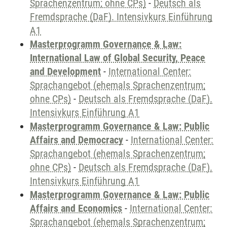
Sprachenzentrum; ohne CPs)
-
Deutsch als
Fremdsprache (DaF). Intensivkurs Einführung
A1
Masterprogramm Governance & Law:
International Law of Global Security, Peace
and Development
-
International Center:
Sprachangebot (ehemals Sprachenzentrum;
ohne CPs)
-
Deutsch als Fremdsprache (DaF).
Intensivkurs Einführung A1
Masterprogramm Governance & Law: Public
Affairs and Democracy
-
International Center:
Sprachangebot (ehemals Sprachenzentrum;
ohne CPs)
-
Deutsch als Fremdsprache (DaF).
Intensivkurs Einführung A1
Masterprogramm Governance & Law: Public
Affairs and Economics
-
International Center:
Sprachangebot (ehemals Sprachenzentrum;