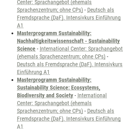
Center: Sprachangebot (ehemals
Sprachenzentrum; ohne CPs)
-
Deutsch als
Fremdsprache (DaF). Intensivkurs Einführung
A1
Masterprogramm Sustainability:
Nachhaltigkeitswissenschaft - Sustainability
Science
-
International Center: Sprachangebot
(ehemals Sprachenzentrum; ohne CPs)
-
Deutsch als Fremdsprache (DaF). Intensivkurs
Einführung A1
Masterprogramm Sustainability:
Sustainability Science: Ecosystems,
Biodiversity and Society
-
International
Center: Sprachangebot (ehemals
Sprachenzentrum; ohne CPs)
-
Deutsch als
Fremdsprache (DaF). Intensivkurs Einführung
A1