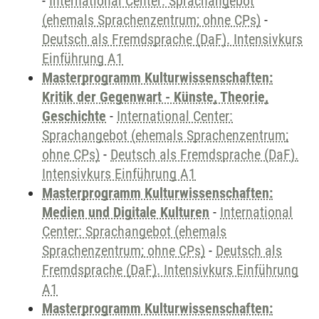
-
International Center: Sprachangebot
(ehemals Sprachenzentrum; ohne CPs)
-
Deutsch als Fremdsprache (DaF). Intensivkurs
Einführung A1
Masterprogramm Kulturwissenschaften:
Kritik der Gegenwart - Künste, Theorie,
Geschichte
-
International Center:
Sprachangebot (ehemals Sprachenzentrum;
ohne CPs)
-
Deutsch als Fremdsprache (DaF).
Intensivkurs Einführung A1
Masterprogramm Kulturwissenschaften:
Medien und Digitale Kulturen
-
International
Center: Sprachangebot (ehemals
Sprachenzentrum; ohne CPs)
-
Deutsch als
Fremdsprache (DaF). Intensivkurs Einführung
A1
Masterprogramm Kulturwissenschaften: