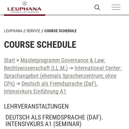
LEUPHANA
SERVICE
COURSE SCHEDULE
COURSE SCHEDULE
Start
>
Masterprogramm Governance & Law:
Rechtswissenschaft (LL.M.)
->
International Center:
Sprachangebot (ehemals Sprachenzentrum; ohne
CPs)
->
Deutsch als Fremdsprache (DaF).
Intensivkurs Einführung A1
LEHRVERANSTALTUNGEN
DEUTSCH ALS FREMDSPRACHE (DAF).
INTENSIVKURS A1
(SEMINAR)