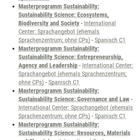
Masterprogramm Sustainability:
Sustainability Science: Ecosystems,
Biodiversity and Society
-
International
Center: Sprachangebot (ehemals
Sprachenzentrum; ohne CPs)
-
Spanisch C1
Masterprogramm Sustainability:
Sustainability Science: Entrepreneurship,
Agency and Leadership
-
International Center:
Sprachangebot (ehemals Sprachenzentrum;
ohne CPs)
-
Spanisch C1
Masterprogramm Sustainability:
Sustainability Science: Governance and Law
-
International Center: Sprachangebot (ehemals
Sprachenzentrum; ohne CPs)
-
Spanisch C1
Masterprogramm Sustainability:
Sustainability Science: Resources, Materials