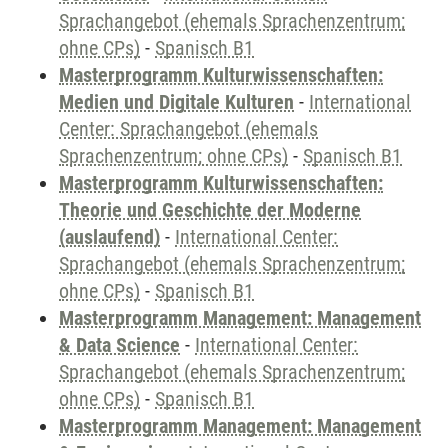
Sprachangebot (ehemals Sprachenzentrum;
ohne CPs)
-
Spanisch B1
Masterprogramm Kulturwissenschaften:
Medien und Digitale Kulturen
-
International
Center: Sprachangebot (ehemals
Sprachenzentrum; ohne CPs)
-
Spanisch B1
Masterprogramm Kulturwissenschaften:
Theorie und Geschichte der Moderne
(auslaufend)
-
International Center:
Sprachangebot (ehemals Sprachenzentrum;
ohne CPs)
-
Spanisch B1
Masterprogramm Management: Management
& Data Science
-
International Center:
Sprachangebot (ehemals Sprachenzentrum;
ohne CPs)
-
Spanisch B1
Masterprogramm Management: Management