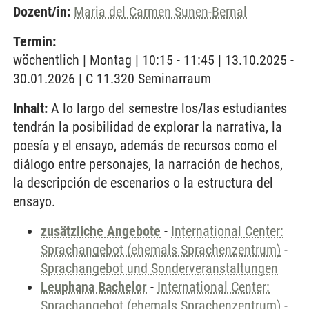
Dozent/in:
Maria del Carmen Sunen-Bernal
Termin:
wöchentlich | Montag | 10:15 - 11:45 | 13.10.2025 -
30.01.2026 | C 11.320 Seminarraum
Inhalt:
A lo largo del semestre los/las estudiantes
tendrán la posibilidad de explorar la narrativa, la
poesía y el ensayo, además de recursos como el
diálogo entre personajes, la narración de hechos,
la descripción de escenarios o la estructura del
ensayo.
zusätzliche Angebote
-
International Center:
Sprachangebot (ehemals Sprachenzentrum)
-
Sprachangebot und Sonderveranstaltungen
Leuphana Bachelor
-
International Center:
Sprachangebot (ehemals Sprachenzentrum)
-