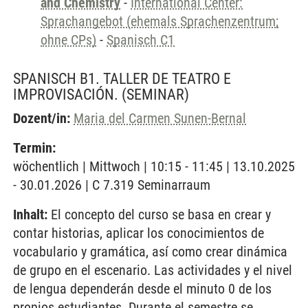
and Chemistry
-
International Center:
Sprachangebot (ehemals Sprachenzentrum;
ohne CPs)
-
Spanisch C1
SPANISCH B1. TALLER DE TEATRO E
IMPROVISACIÓN.
(SEMINAR)
Dozent/in:
Maria del Carmen Sunen-Bernal
Termin:
wöchentlich | Mittwoch | 10:15 - 11:45 | 13.10.2025
- 30.01.2026 | C 7.319 Seminarraum
Inhalt:
El concepto del curso se basa en crear y
contar historias, aplicar los conocimientos de
vocabulario y gramática, así como crear dinámica
de grupo en el escenario. Las actividades y el nivel
de lengua dependerán desde el minuto 0 de los
propios estudiantes. Durante el semestre se