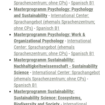
Sprachenzentrum; ohne CPs)
-
Spanisch B1
Masterprogramm Psychology: Psychology
and Sustainability
-
International Center:
Sprachangebot (ehemals Sprachenzentrum;
ohne CPs)
-
Spanisch B1
Masterprogramm Psychology: Work &
Organizational Psychology
-
International
Center: Sprachangebot (ehemals
Sprachenzentrum; ohne CPs)
-
Spanisch B1
Masterprogramm Sustainability:
Nachhaltigkeitswissenschaft - Sustainability
Science
-
International Center: Sprachangebot
(ehemals Sprachenzentrum; ohne CPs)
-
Spanisch B1
Masterprogramm Sustainability:
Sustainability Science: Ecosystems,
Biodiversity and Society
-
International