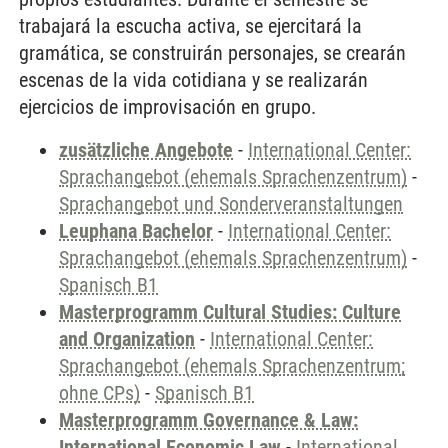
trabajará la escucha activa, se ejercitará la
gramática, se construirán personajes, se crearán
escenas de la vida cotidiana y se realizarán
ejercicios de improvisación en grupo.
zusätzliche Angebote
-
International Center:
Sprachangebot (ehemals Sprachenzentrum)
-
Sprachangebot und Sonderveranstaltungen
Leuphana Bachelor
-
International Center:
Sprachangebot (ehemals Sprachenzentrum)
-
Spanisch B1
Masterprogramm Cultural Studies: Culture
and Organization
-
International Center:
Sprachangebot (ehemals Sprachenzentrum;
ohne CPs)
-
Spanisch B1
Masterprogramm Governance & Law:
International Economic Law
-
International