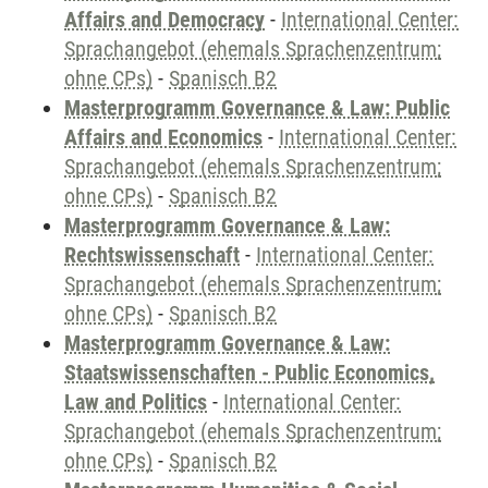
Affairs and Democracy
-
International Center:
Sprachangebot (ehemals Sprachenzentrum;
ohne CPs)
-
Spanisch B2
Masterprogramm Governance & Law: Public
Affairs and Economics
-
International Center:
Sprachangebot (ehemals Sprachenzentrum;
ohne CPs)
-
Spanisch B2
Masterprogramm Governance & Law:
Rechtswissenschaft
-
International Center:
Sprachangebot (ehemals Sprachenzentrum;
ohne CPs)
-
Spanisch B2
Masterprogramm Governance & Law:
Staatswissenschaften - Public Economics,
Law and Politics
-
International Center:
Sprachangebot (ehemals Sprachenzentrum;
ohne CPs)
-
Spanisch B2