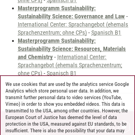
ohne CPs)
-
Spanisch B1
Masterprogramm Sustainability:
Sustainability Science: Governance and Law
-
International Center: Sprachangebot (ehemals
Sprachenzentrum; ohne CPs)
-
Spanisch B1
Masterprogramm Sustainability:
Sustainability Science: Resources, Materials
and Chemistry
-
International Center:
Sprachangebot (ehemals Sprachenzentrum;
ohne CPs)
-
Spanisch B1
We use cookies that are used by the analytics service Google
Analytics which store personal user data. In addition, we
transmit further personal data to video services (YouTube,
Andreea Tribel
/
30.06.2024
Vimeo) in order to show you embedded videos. This data is
transmitted to the USA, among other countries. However, the
European Court of Justice has deemed the level of data
protection in the USA, measured against EU standards, to be
CONTACT
insufficient. There is also the possibility that your data may
LEUPHANA AS EMPLOYER