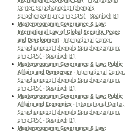
Center: Sprachangebot (ehemals
Sprachenzentrum; ohne CPs)
-
Spanisch B1
Masterprogramm Governance & Law:
International Law of Global Security, Peace
and Development
-
International Center:
Sprachangebot (ehemals Sprachenzentrum;
ohne CPs)
-
Spanisch B1
Masterprogramm Governance & Law: Public
Affairs and Democracy
-
International Center:
Sprachangebot (ehemals Sprachenzentrum;
ohne CPs)
-
Spanisch B1
Masterprogramm Governance & Law: Public
Affairs and Economics
-
International Center:
Sprachangebot (ehemals Sprachenzentrum;
ohne CPs)
-
Spanisch B1
Masterprogramm Governance & Law: