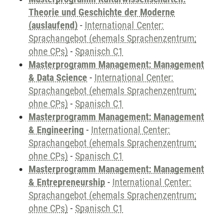
Theorie und Geschichte der Moderne
(auslaufend)
-
International Center:
Sprachangebot (ehemals Sprachenzentrum;
ohne CPs)
-
Spanisch C1
Masterprogramm Management: Management
& Data Science
-
International Center:
Sprachangebot (ehemals Sprachenzentrum;
ohne CPs)
-
Spanisch C1
Masterprogramm Management: Management
& Engineering
-
International Center:
Sprachangebot (ehemals Sprachenzentrum;
ohne CPs)
-
Spanisch C1
Masterprogramm Management: Management
& Entrepreneurship
-
International Center:
Sprachangebot (ehemals Sprachenzentrum;
ohne CPs)
-
Spanisch C1