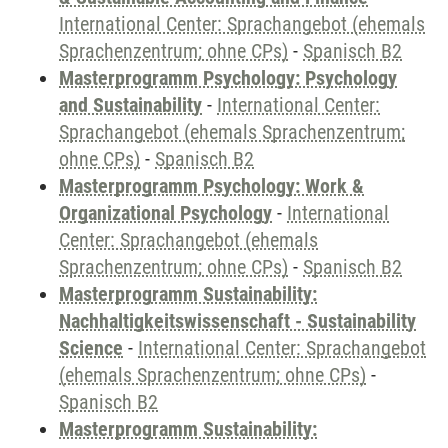
International Center: Sprachangebot (ehemals
Sprachenzentrum; ohne CPs)
-
Spanisch B2
Masterprogramm Psychology: Psychology
and Sustainability
-
International Center:
Sprachangebot (ehemals Sprachenzentrum;
ohne CPs)
-
Spanisch B2
Masterprogramm Psychology: Work &
Organizational Psychology
-
International
Center: Sprachangebot (ehemals
Sprachenzentrum; ohne CPs)
-
Spanisch B2
Masterprogramm Sustainability:
Nachhaltigkeitswissenschaft - Sustainability
Science
-
International Center: Sprachangebot
(ehemals Sprachenzentrum; ohne CPs)
-
Spanisch B2
Masterprogramm Sustainability: