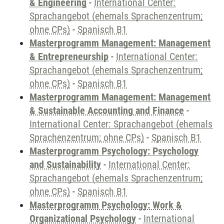
& Engineering
-
International Center:
Sprachangebot (ehemals Sprachenzentrum;
ohne CPs)
-
Spanisch B1
Masterprogramm Management: Management
& Entrepreneurship
-
International Center:
Sprachangebot (ehemals Sprachenzentrum;
ohne CPs)
-
Spanisch B1
Masterprogramm Management: Management
& Sustainable Accounting and Finance
-
International Center: Sprachangebot (ehemals
Sprachenzentrum; ohne CPs)
-
Spanisch B1
Masterprogramm Psychology: Psychology
and Sustainability
-
International Center:
Sprachangebot (ehemals Sprachenzentrum;
ohne CPs)
-
Spanisch B1
Masterprogramm Psychology: Work &
Organizational Psychology
-
International