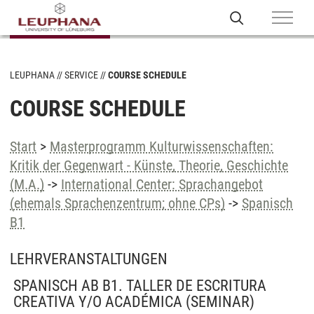
LEUPHANA
SERVICE
COURSE SCHEDULE
COURSE SCHEDULE
Start
>
Masterprogramm Kulturwissenschaften:
Kritik der Gegenwart - Künste, Theorie, Geschichte
(M.A.)
->
International Center: Sprachangebot
(ehemals Sprachenzentrum; ohne CPs)
->
Spanisch
B1
LEHRVERANSTALTUNGEN
SPANISCH AB B1. TALLER DE ESCRITURA
CREATIVA Y/O ACADÉMICA
(SEMINAR)