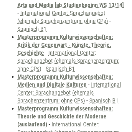
Arts and Media [ab Studienbeginn WS 13/14]
-
International Center: Sprachangebot
(ehemals Sprachenzentrum; ohne CPs)
-
Spanisch B1
Masterprogramm Kulturwissenschaften:
Kritik der Gegenwart - Künste, Theorie,
Geschichte
-
International Center:
Sprachangebot (ehemals Sprachenzentrum;
ohne CPs)
-
Spanisch B1
Masterprogramm Kulturwissenschaften:
Medien und Digitale Kulturen
-
International
Center: Sprachangebot (ehemals
Sprachenzentrum; ohne CPs)
-
Spanisch B1
Masterprogramm Kulturwissenschaften:
Theorie und Geschichte der Moderne
(auslaufend)
-
International Center: