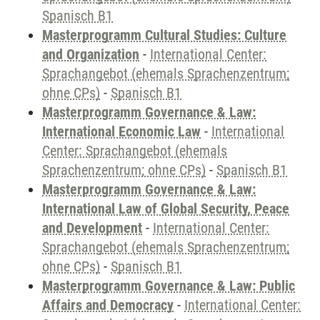
Spanisch B1
Masterprogramm Cultural Studies: Culture
and Organization
-
International Center:
Sprachangebot (ehemals Sprachenzentrum;
ohne CPs)
-
Spanisch B1
Masterprogramm Governance & Law:
International Economic Law
-
International
Center: Sprachangebot (ehemals
Sprachenzentrum; ohne CPs)
-
Spanisch B1
Masterprogramm Governance & Law:
International Law of Global Security, Peace
and Development
-
International Center:
Sprachangebot (ehemals Sprachenzentrum;
ohne CPs)
-
Spanisch B1
Masterprogramm Governance & Law: Public
Affairs and Democracy
-
International Center: