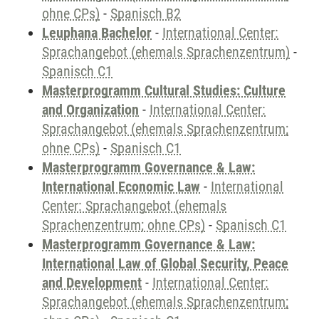
ohne CPs)
-
Spanisch B2
Leuphana Bachelor
-
International Center:
Sprachangebot (ehemals Sprachenzentrum)
-
Spanisch C1
Masterprogramm Cultural Studies: Culture
and Organization
-
International Center:
Sprachangebot (ehemals Sprachenzentrum;
ohne CPs)
-
Spanisch C1
Masterprogramm Governance & Law:
International Economic Law
-
International
Center: Sprachangebot (ehemals
Sprachenzentrum; ohne CPs)
-
Spanisch C1
Masterprogramm Governance & Law:
International Law of Global Security, Peace
and Development
-
International Center:
Sprachangebot (ehemals Sprachenzentrum;