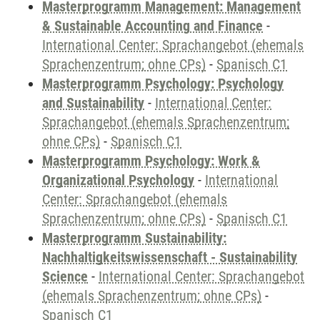
Masterprogramm Management: Management
& Sustainable Accounting and Finance
-
International Center: Sprachangebot (ehemals
Sprachenzentrum; ohne CPs)
-
Spanisch C1
Masterprogramm Psychology: Psychology
and Sustainability
-
International Center:
Sprachangebot (ehemals Sprachenzentrum;
ohne CPs)
-
Spanisch C1
Masterprogramm Psychology: Work &
Organizational Psychology
-
International
Center: Sprachangebot (ehemals
Sprachenzentrum; ohne CPs)
-
Spanisch C1
Masterprogramm Sustainability:
Nachhaltigkeitswissenschaft - Sustainability
Science
-
International Center: Sprachangebot
(ehemals Sprachenzentrum; ohne CPs)
-
Spanisch C1