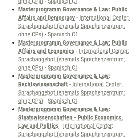
ohne CPs)
-
Spanisch C1
Masterprogramm Governance & Law: Public
Affairs and Democracy
-
International Center:
Sprachangebot (ehemals Sprachenzentrum;
ohne CPs)
-
Spanisch C1
Masterprogramm Governance & Law: Public
Affairs and Economics
-
International Center:
Sprachangebot (ehemals Sprachenzentrum;
ohne CPs)
-
Spanisch C1
Masterprogramm Governance & Law:
Rechtswissenschaft
-
International Center:
Sprachangebot (ehemals Sprachenzentrum;
ohne CPs)
-
Spanisch C1
Masterprogramm Governance & Law:
Staatswissenschaften - Public Economics,
Law and Politics
-
International Center:
Sprachangebot (ehemals Sprachenzentrum;