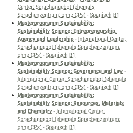
Center: Sprachangebot (ehemals
Sprachenzentrum; ohne CPs)
-
Spanisch B1
Masterprogramm Sustainability:
Sustainability Science: Entrepreneurship,
Agency and Leadership
-
International Center:
Sprachangebot (ehemals Sprachenzentrum;
ohne CPs)
-
Spanisch B1
Masterprogramm Sustainability:
Sustainability Science: Governance and Law
-
International Center: Sprachangebot (ehemals
Sprachenzentrum; ohne CPs)
-
Spanisch B1
Masterprogramm Sustainability:
Sustainability Science: Resources, Materials
and Chemistry
-
International Center:
Sprachangebot (ehemals Sprachenzentrum;
ohne CPs)
-
Spanisch B1