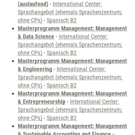
(auslaufend)
-
International Center:
Sprachangebot (ehemals Sprachenzentrum;
ohne CPs)
-
Spanisch B2
Masterprogramm Management: Management
& Data Science
-
International Center:
Sprachangebot (ehemals Sprachenzentrum;
ohne CPs)
-
Spanisch B2
Masterprogramm Management: Management
& Engineering
-
International Center:
Sprachangebot (ehemals Sprachenzentrum;
ohne CPs)
-
Spanisch B2
Masterprogramm Management: Management
& Entrepreneurship
-
International Center:
Sprachangebot (ehemals Sprachenzentrum;
ohne CPs)
-
Spanisch B2
Masterprogramm Management: Management
& Sustainable Accounting and Finance
-