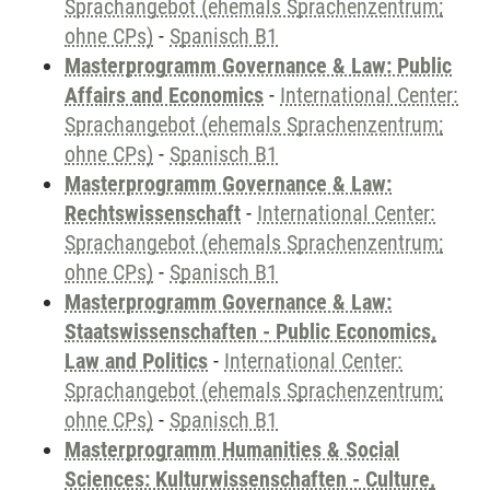
Sprachangebot (ehemals Sprachenzentrum;
ohne CPs)
-
Spanisch B1
Masterprogramm Governance & Law: Public
Affairs and Economics
-
International Center:
Sprachangebot (ehemals Sprachenzentrum;
ohne CPs)
-
Spanisch B1
Masterprogramm Governance & Law:
Rechtswissenschaft
-
International Center:
Sprachangebot (ehemals Sprachenzentrum;
ohne CPs)
-
Spanisch B1
Masterprogramm Governance & Law:
Staatswissenschaften - Public Economics,
Law and Politics
-
International Center:
Sprachangebot (ehemals Sprachenzentrum;
ohne CPs)
-
Spanisch B1
Masterprogramm Humanities & Social
Sciences: Kulturwissenschaften - Culture,