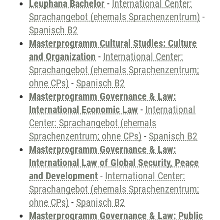
Leuphana Bachelor
-
International Center:
Sprachangebot (ehemals Sprachenzentrum)
-
Spanisch B2
Masterprogramm Cultural Studies: Culture
and Organization
-
International Center:
Sprachangebot (ehemals Sprachenzentrum;
ohne CPs)
-
Spanisch B2
Masterprogramm Governance & Law:
International Economic Law
-
International
Center: Sprachangebot (ehemals
Sprachenzentrum; ohne CPs)
-
Spanisch B2
Masterprogramm Governance & Law:
International Law of Global Security, Peace
and Development
-
International Center:
Sprachangebot (ehemals Sprachenzentrum;
ohne CPs)
-
Spanisch B2
Masterprogramm Governance & Law: Public