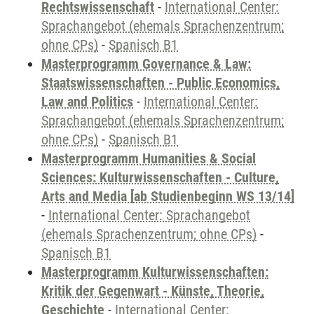
Rechtswissenschaft
-
International Center:
Sprachangebot (ehemals Sprachenzentrum;
ohne CPs)
-
Spanisch B1
Masterprogramm Governance & Law:
Staatswissenschaften - Public Economics,
Law and Politics
-
International Center:
Sprachangebot (ehemals Sprachenzentrum;
ohne CPs)
-
Spanisch B1
Masterprogramm Humanities & Social
Sciences: Kulturwissenschaften - Culture,
Arts and Media [ab Studienbeginn WS 13/14]
-
International Center: Sprachangebot
(ehemals Sprachenzentrum; ohne CPs)
-
Spanisch B1
Masterprogramm Kulturwissenschaften:
Kritik der Gegenwart - Künste, Theorie,
Geschichte
-
International Center: