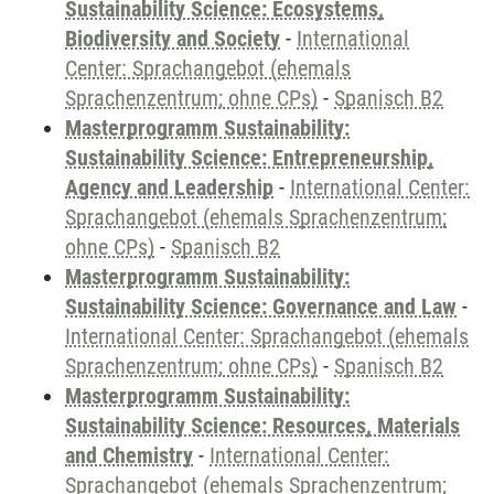
Sustainability Science: Ecosystems,
Biodiversity and Society
-
International
Center: Sprachangebot (ehemals
Sprachenzentrum; ohne CPs)
-
Spanisch B2
Masterprogramm Sustainability:
Sustainability Science: Entrepreneurship,
Agency and Leadership
-
International Center:
Sprachangebot (ehemals Sprachenzentrum;
ohne CPs)
-
Spanisch B2
Masterprogramm Sustainability:
Sustainability Science: Governance and Law
-
International Center: Sprachangebot (ehemals
Sprachenzentrum; ohne CPs)
-
Spanisch B2
Masterprogramm Sustainability:
Sustainability Science: Resources, Materials
and Chemistry
-
International Center:
Sprachangebot (ehemals Sprachenzentrum;