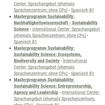
Center: Sprachangebot (ehemals
Sprachenzentrum; ohne CPs)
-
Spanisch B1
Masterprogramm Sustainability:
Nachhaltigkeitswissenschaft - Sustainability
Science
-
International Center: Sprachangebot
(ehemals Sprachenzentrum; ohne CPs)
-
Spanisch B1
Masterprogramm Sustainability:
Sustainability Science: Ecosystems,
Biodiversity and Society
-
International
Center: Sprachangebot (ehemals
Sprachenzentrum; ohne CPs)
-
Spanisch B1
Masterprogramm Sustainability:
Sustainability Science: Entrepreneurship,
Agency and Leadership
-
International Center:
Sprachangebot (ehemals Sprachenzentrum;