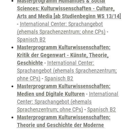
Masterprogramm Humanities & Social
Sciences: Kulturwissenschaften - Culture,
Arts and Media [ab Studienbeginn WS 13/14]
-
International Center: Sprachangebot
(ehemals Sprachenzentrum; ohne CPs)
-
Spanisch B2
Masterprogramm Kulturwissenschaften:
Kritik der Gegenwart - Künste, Theorie,
Geschichte
-
International Center:
Sprachangebot (ehemals Sprachenzentrum;
ohne CPs)
-
Spanisch B2
Masterprogramm Kulturwissenschaften:
Medien und Digitale Kulturen
-
International
Center: Sprachangebot (ehemals
Sprachenzentrum; ohne CPs)
-
Spanisch B2
Masterprogramm Kulturwissenschaften:
Theorie und Geschichte der Moderne