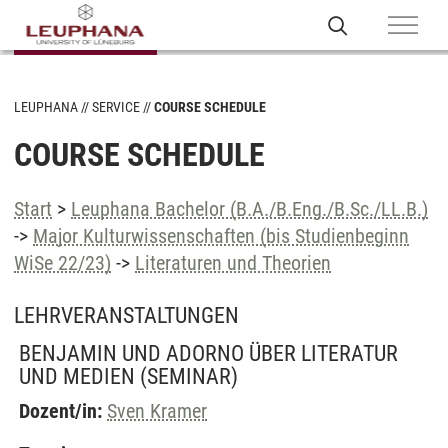
LEUPHANA
SERVICE
COURSE SCHEDULE
COURSE SCHEDULE
Start
>
Leuphana Bachelor (B.A./B.Eng./B.Sc./LL.B.)
->
Major Kulturwissenschaften (bis Studienbeginn
WiSe 22/23)
->
Literaturen und Theorien
LEHRVERANSTALTUNGEN
BENJAMIN UND ADORNO ÜBER LITERATUR
UND MEDIEN
(SEMINAR)
Dozent/in:
Sven Kramer