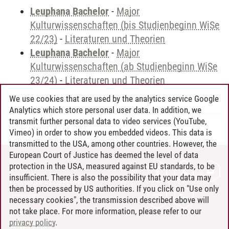
Leuphana Bachelor
-
Major
Kulturwissenschaften (bis Studienbeginn WiSe
22/23)
-
Literaturen und Theorien
Leuphana Bachelor
-
Major
Kulturwissenschaften (ab Studienbeginn WiSe
23/24)
-
Literaturen und Theorien
We use cookies that are used by the analytics service Google
Analytics which store personal user data. In addition, we
transmit further personal data to video services (YouTube,
Andreea Tribel
/
30.06.2024
Vimeo) in order to show you embedded videos. This data is
transmitted to the USA, among other countries. However, the
European Court of Justice has deemed the level of data
protection in the USA, measured against EU standards, to be
CONTACT
insufficient. There is also the possibility that your data may
LEUPHANA AS EMPLOYER
then be processed by US authorities. If you click on "Use only
INTRANET
necessary cookies", the transmission described above will
not take place. For more information, please refer to our
SITE NOTICE
privacy policy
.
PRIVACY POLICY