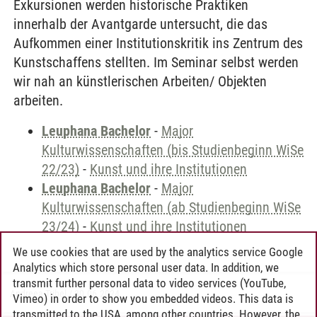
Exkursionen werden historische Praktiken
innerhalb der Avantgarde untersucht, die das
Aufkommen einer Institutionskritik ins Zentrum des
Kunstschaffens stellten. Im Seminar selbst werden
wir nah an künstlerischen Arbeiten/ Objekten
arbeiten.
Leuphana Bachelor
-
Major
Kulturwissenschaften (bis Studienbeginn WiSe
22/23)
-
Kunst und ihre Institutionen
Leuphana Bachelor
-
Major
Kulturwissenschaften (ab Studienbeginn WiSe
23/24)
-
Kunst und ihre Institutionen
We use cookies that are used by the analytics service Google
Analytics which store personal user data. In addition, we
transmit further personal data to video services (YouTube,
Andreea Tribel
/
30.06.2024
Vimeo) in order to show you embedded videos. This data is
transmitted to the USA, among other countries. However, the