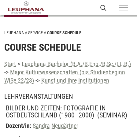
LEUPHANA
SERVICE
COURSE SCHEDULE
COURSE SCHEDULE
Start
>
Leuphana Bachelor (B.A./B.Eng./B.Sc./LL.B.)
->
Major Kulturwissenschaften (bis Studienbeginn
WiSe 22/23)
->
Kunst und ihre Institutionen
LEHRVERANSTALTUNGEN
BILDER UND ZEITEN: FOTOGRAFIE IN
OSTDEUTSCHLAND (1980–2000)
(SEMINAR)
Dozent/in:
Sandra Neugärtner