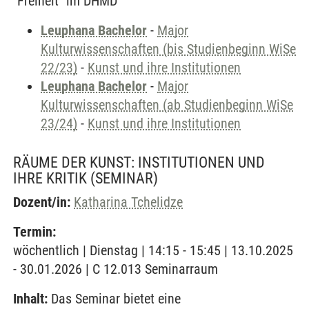
"Freiheit" im DHMD
Leuphana Bachelor
-
Major
Kulturwissenschaften (bis Studienbeginn WiSe
22/23)
-
Kunst und ihre Institutionen
Leuphana Bachelor
-
Major
Kulturwissenschaften (ab Studienbeginn WiSe
23/24)
-
Kunst und ihre Institutionen
RÄUME DER KUNST: INSTITUTIONEN UND
IHRE KRITIK
(SEMINAR)
Dozent/in:
Katharina Tchelidze
Termin:
wöchentlich | Dienstag | 14:15 - 15:45 | 13.10.2025
- 30.01.2026 | C 12.013 Seminarraum
Inhalt:
Das Seminar bietet eine