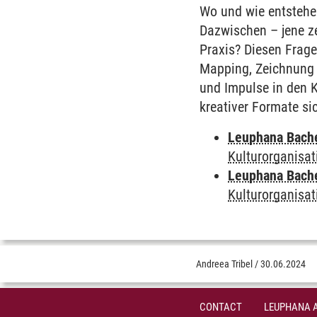
Wo und wie entstehe
Dazwischen – jene ze
Praxis? Diesen Frag
Mapping, Zeichnung 
und Impulse in den 
kreativer Formate si
Leuphana Bach
Kulturorganisat
Leuphana Bach
Kulturorganisat
Andreea Tribel
/
30.06.2024
CONTACT
LEUPHANA 