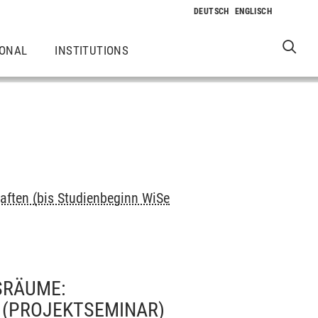
IONAL
INSTITUTIONS
aften (bis Studienbeginn WiSe
SRÄUME:
(PROJEKTSEMINAR)