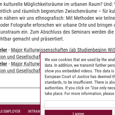
n kulturelle Möglichkeitsräume im urbanen Raum? Und: W
itlich und räumlich begrenzten Zwischenräume – für kul
en nähern wir uns ethnografisch: Mit Methoden wie teil
oder Fotografie erforschen wir urbane Orte und bringen
Kunstraum ein. Zum Abschluss des Seminars werden die
chtbar gemacht und präsentiert.
elor
-
Major Kulturwissenschaften (ab Studienbeginn Wi
ion und Gesellschaft
We use cookies that are used by the anal
elor
-
Major Kulturwissenschaften (bis Studienbeginn Wi
data. In addition, we transmit further pe
ion und Gesellschaft
show you embedded videos. This data is 
European Court of Justice has deemed th
standards, to be insufficient. There is a
authorities. If you click on "Use only ne
take place. For more information, please 
AS EMPLOYER
INTRANET
SITE NOTICE
PRIVACY POLICY
A
I agree