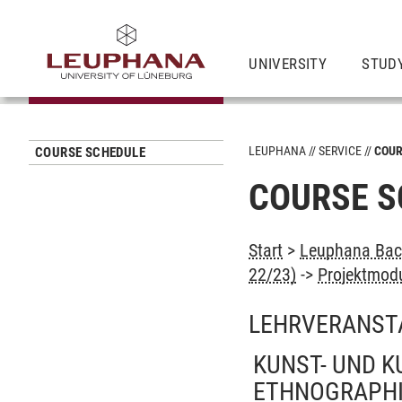
UNIVERSITY
STUD
LEUPHANA
SERVICE
COUR
COURSE SCHEDULE
COURSE S
Start
>
Leuphana Bach
22/23)
->
Projektmodu
LEHRVERANST
KUNST- UND 
ETHNOGRAPHI