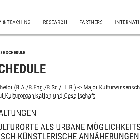
Y & TEACHING
RESEARCH
PARTNERS
INTERNAT
SE SCHEDULE
CHEDULE
elor (B.A./B.Eng./B.Sc./LL.B.)
->
Major Kulturwissensch
l Kulturorganisation und Gesellschaft
ALTUNGEN
KULTURORTE ALS URBANE MÖGLICHKEIT
SCH-KÜNSTLERISCHE ANNÄHERUNGEN