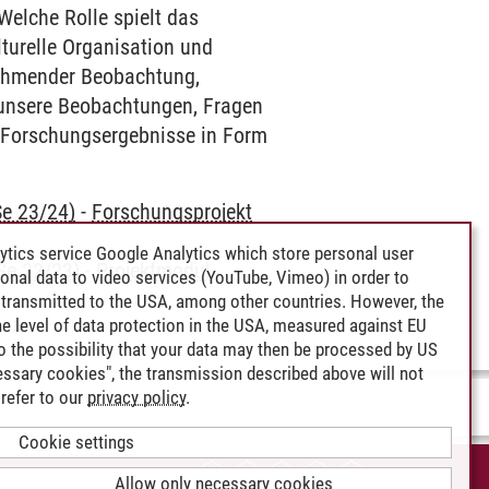
elche Rolle spielt das
turelle Organisation und
nehmender Beobachtung,
 unsere Beobachtungen, Fragen
 Forschungsergebnisse in Form
Se 23/24)
-
Forschungsprojekt
ytics service Google Analytics which store personal user
Se 22/23)
-
Projektmodul
rsonal data to video services (YouTube, Vimeo) in order to
transmitted to the USA, among other countries. However, the
e level of data protection in the USA, measured against EU
lso the possibility that your data may then be processed by US
cessary cookies", the transmission described above will not
refer to our
privacy policy
.
Cookie settings
CCESSIBILITY
Allow only necessary cookies