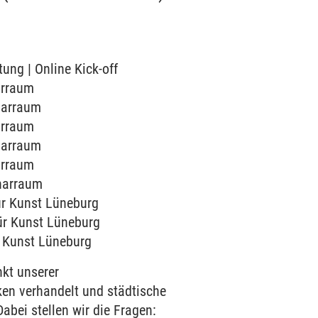
tung | Online Kick-off
narraum
inarraum
narraum
inarraum
narraum
inarraum
für Kunst Lüneburg
für Kunst Lüneburg
ür Kunst Lüneburg
kt unserer
ken verhandelt und städtische
abei stellen wir die Fragen: