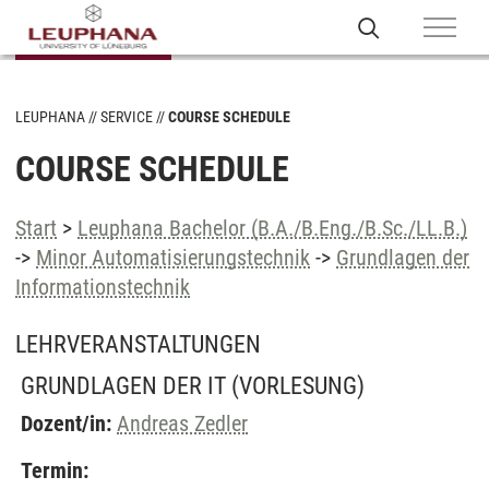
LEUPHANA
SERVICE
COURSE SCHEDULE
COURSE SCHEDULE
Start
>
Leuphana Bachelor (B.A./B.Eng./B.Sc./LL.B.)
->
Minor Automatisierungstechnik
->
Grundlagen der
Informationstechnik
LEHRVERANSTALTUNGEN
GRUNDLAGEN DER IT
(VORLESUNG)
Dozent/in:
Andreas Zedler
Termin: