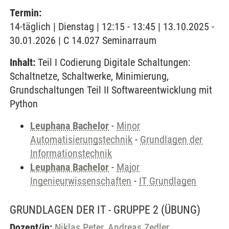
Termin:
14-täglich | Dienstag | 12:15 - 13:45 | 13.10.2025 -
30.01.2026 | C 14.027 Seminarraum
Inhalt:
Teil I Codierung Digitale Schaltungen:
Schaltnetze, Schaltwerke, Minimierung,
Grundschaltungen Teil II Softwareentwicklung mit
Python
Leuphana Bachelor
-
Minor
Automatisierungstechnik
-
Grundlagen der
Informationstechnik
Leuphana Bachelor
-
Major
Ingenieurwissenschaften
-
IT Grundlagen
GRUNDLAGEN DER IT - GRUPPE 2
(ÜBUNG)
Dozent/in:
Niklas Peter
,
Andreas Zedler