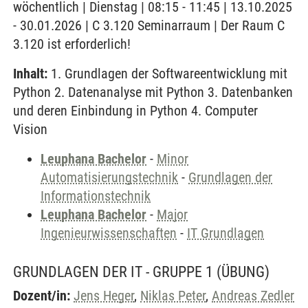
wöchentlich | Dienstag | 08:15 - 11:45 | 13.10.2025
- 30.01.2026 | C 3.120 Seminarraum | Der Raum C
3.120 ist erforderlich!
Inhalt:
1. Grundlagen der Softwareentwicklung mit
Python 2. Datenanalyse mit Python 3. Datenbanken
und deren Einbindung in Python 4. Computer
Vision
Leuphana Bachelor
-
Minor
Automatisierungstechnik
-
Grundlagen der
Informationstechnik
Leuphana Bachelor
-
Major
Ingenieurwissenschaften
-
IT Grundlagen
GRUNDLAGEN DER IT - GRUPPE 1
(ÜBUNG)
Dozent/in:
Jens Heger
,
Niklas Peter
,
Andreas Zedler