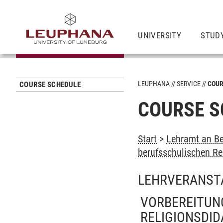
UNIVERSITY
STUD
LEUPHANA
SERVICE
COUR
COURSE SCHEDULE
COURSE S
Start
>
Lehramt an Be
berufsschulischen Re
LEHRVERANST
VORBEREITUN
RELIGIONSDID