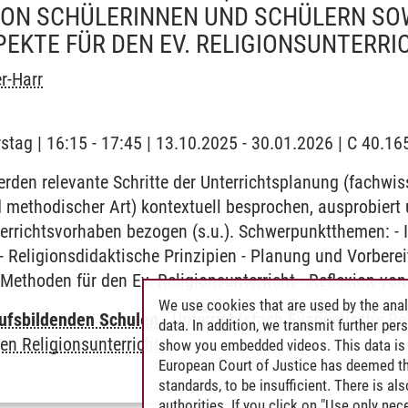
ON SCHÜLERINNEN UND SCHÜLERN SO
KTE FÜR DEN EV. RELIGIONSUNTERRI
er-Harr
stag | 16:15 - 17:45 | 13.10.2025 - 30.01.2026 | C 40.
den relevante Schritte der Unterrichtsplanung (fachwiss
 methodischer Art) kontextuell besprochen, ausprobiert u
errichtsvorhaben bezogen (s.u.). Schwerpunktthemen: - I
 - Religionsdidaktische Prinzipien - Planung und Vorbere
 Methoden für den Ev. Religionsunterricht - Reflexion von
We use cookies that are used by the anal
ufsbildenden Schulen
-
Unterrichtsfach Evangelische Re
data. In addition, we transmit further pe
en Religionsunterrichts
show you embedded videos. This data is 
European Court of Justice has deemed th
standards, to be insufficient. There is a
authorities. If you click on "Use only ne