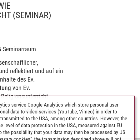
WIE
CHT
(SEMINAR)
165 Seminarraum
enschaftlicher,
nd reflektiert und auf ein
nhalte des Ev.
itung von Ev.
 Religionsunterricht
ytics service Google Analytics which store personal user
ligion
-
Praxis des
rsonal data to video services (YouTube, Vimeo) in order to
transmitted to the USA, among other countries. However, the
e level of data protection in the USA, measured against EU
lso the possibility that your data may then be processed by US
cessary cookies", the transmission described above will not