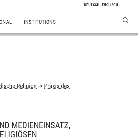
IONAL
INSTITUTIONS
lische Religion
->
Praxis des
ND MEDIENEINSATZ,
RELIGIÖSEN