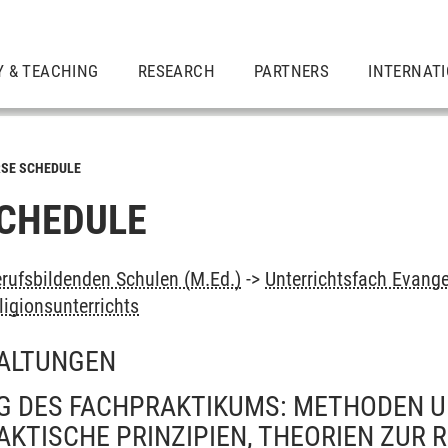
Y & TEACHING
RESEARCH
PARTNERS
INTERNAT
SE SCHEDULE
CHEDULE
rufsbildenden Schulen (M.Ed.)
->
Unterrichtsfach Evange
ligionsunterrichts
ALTUNGEN
G DES FACHPRAKTIKUMS: METHODEN U
AKTISCHE PRINZIPIEN, THEORIEN ZUR 