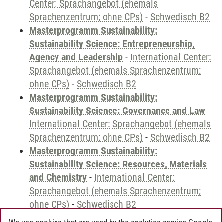
Center: Sprachangebot (ehemals
Sprachenzentrum; ohne CPs)
-
Schwedisch B2
Masterprogramm Sustainability:
Sustainability Science: Entrepreneurship,
Agency and Leadership
-
International Center:
Sprachangebot (ehemals Sprachenzentrum;
ohne CPs)
-
Schwedisch B2
Masterprogramm Sustainability:
Sustainability Science: Governance and Law
-
International Center: Sprachangebot (ehemals
Sprachenzentrum; ohne CPs)
-
Schwedisch B2
Masterprogramm Sustainability:
Sustainability Science: Resources, Materials
and Chemistry
-
International Center:
Sprachangebot (ehemals Sprachenzentrum;
ohne CPs)
-
Schwedisch B2
We use cookies that are used by the analytics service Google