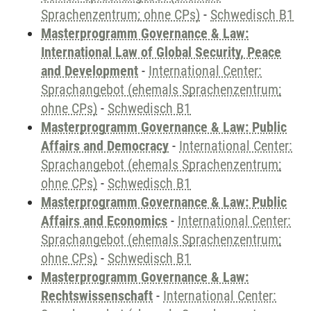
Sprachenzentrum; ohne CPs)
-
Schwedisch B1
Masterprogramm Governance & Law:
International Law of Global Security, Peace
and Development
-
International Center:
Sprachangebot (ehemals Sprachenzentrum;
ohne CPs)
-
Schwedisch B1
Masterprogramm Governance & Law: Public
Affairs and Democracy
-
International Center:
Sprachangebot (ehemals Sprachenzentrum;
ohne CPs)
-
Schwedisch B1
Masterprogramm Governance & Law: Public
Affairs and Economics
-
International Center:
Sprachangebot (ehemals Sprachenzentrum;
ohne CPs)
-
Schwedisch B1
Masterprogramm Governance & Law:
Rechtswissenschaft
-
International Center: