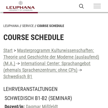
LEUPHANA
SERVICE
COURSE SCHEDULE
COURSE SCHEDULE
Start
>
Masterprogramm Kulturwissenschaften:
Theorie und Geschichte der Moderne (auslaufend)
(M.A.)
->
International Center: Sprachangebot
(ehemals Sprachenzentrum; ohne CPs)
->
Schwedisch B1
LEHRVERANSTALTUNGEN
SCHWEDISCH B1-B2
(SEMINAR)
Dozent/in:
Dagmar Mißfeldt