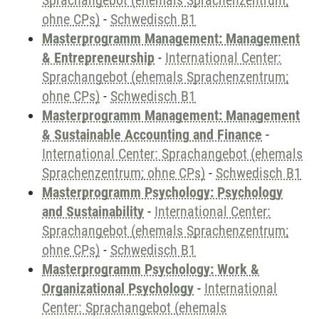
Sprachangebot (ehemals Sprachenzentrum;
ohne CPs)
-
Schwedisch B1
Masterprogramm Management: Management
& Entrepreneurship
-
International Center:
Sprachangebot (ehemals Sprachenzentrum;
ohne CPs)
-
Schwedisch B1
Masterprogramm Management: Management
& Sustainable Accounting and Finance
-
International Center: Sprachangebot (ehemals
Sprachenzentrum; ohne CPs)
-
Schwedisch B1
Masterprogramm Psychology: Psychology
and Sustainability
-
International Center:
Sprachangebot (ehemals Sprachenzentrum;
ohne CPs)
-
Schwedisch B1
Masterprogramm Psychology: Work &
Organizational Psychology
-
International
Center: Sprachangebot (ehemals