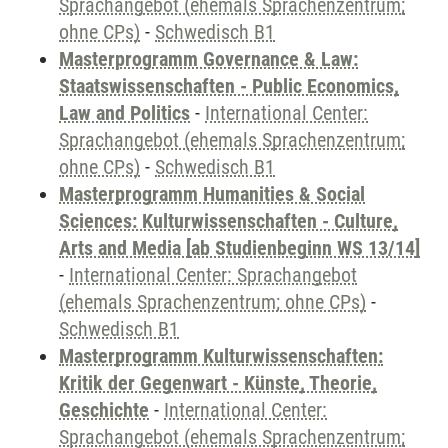
Sprachangebot (ehemals Sprachenzentrum;
ohne CPs)
-
Schwedisch B1
Masterprogramm Governance & Law:
Staatswissenschaften - Public Economics,
Law and Politics
-
International Center:
Sprachangebot (ehemals Sprachenzentrum;
ohne CPs)
-
Schwedisch B1
Masterprogramm Humanities & Social
Sciences: Kulturwissenschaften - Culture,
Arts and Media [ab Studienbeginn WS 13/14]
-
International Center: Sprachangebot
(ehemals Sprachenzentrum; ohne CPs)
-
Schwedisch B1
Masterprogramm Kulturwissenschaften:
Kritik der Gegenwart - Künste, Theorie,
Geschichte
-
International Center:
Sprachangebot (ehemals Sprachenzentrum;