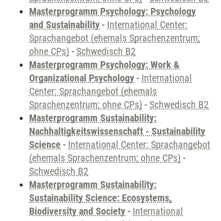
Masterprogramm Psychology: Psychology
and Sustainability
-
International Center:
Sprachangebot (ehemals Sprachenzentrum;
ohne CPs)
-
Schwedisch B2
Masterprogramm Psychology: Work &
Organizational Psychology
-
International
Center: Sprachangebot (ehemals
Sprachenzentrum; ohne CPs)
-
Schwedisch B2
Masterprogramm Sustainability:
Nachhaltigkeitswissenschaft - Sustainability
Science
-
International Center: Sprachangebot
(ehemals Sprachenzentrum; ohne CPs)
-
Schwedisch B2
Masterprogramm Sustainability:
Sustainability Science: Ecosystems,
Biodiversity and Society
-
International