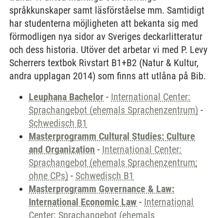
språkkunskaper samt läsförståelse mm. Samtidigt
har studenterna möjligheten att bekanta sig med
förmodligen nya sidor av Sveriges deckarlitteratur
och dess historia. Utöver det arbetar vi med P. Levy
Scherrers textbok Rivstart B1+B2 (Natur & Kultur,
andra upplagan 2014) som finns att utlåna på Bib.
Leuphana Bachelor
-
International Center:
Sprachangebot (ehemals Sprachenzentrum)
-
Schwedisch B1
Masterprogramm Cultural Studies: Culture
and Organization
-
International Center:
Sprachangebot (ehemals Sprachenzentrum;
ohne CPs)
-
Schwedisch B1
Masterprogramm Governance & Law:
International Economic Law
-
International
Center: Sprachangebot (ehemals