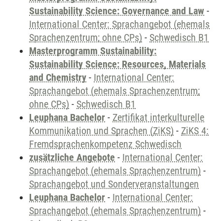
Sustainability Science: Governance and Law
-
International Center: Sprachangebot (ehemals
Sprachenzentrum; ohne CPs)
-
Schwedisch B1
Masterprogramm Sustainability:
Sustainability Science: Resources, Materials
and Chemistry
-
International Center:
Sprachangebot (ehemals Sprachenzentrum;
ohne CPs)
-
Schwedisch B1
Leuphana Bachelor
-
Zertifikat interkulturelle
Kommunikation und Sprachen (ZiKS)
-
ZiKS 4:
Fremdsprachenkompetenz Schwedisch
zusätzliche Angebote
-
International Center:
Sprachangebot (ehemals Sprachenzentrum)
-
Sprachangebot und Sonderveranstaltungen
Leuphana Bachelor
-
International Center:
Sprachangebot (ehemals Sprachenzentrum)
-