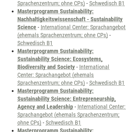
Sprachenzentrum; ohne CPs)
-
Schwedisch B1
Masterprogramm Sustainability:
Nachhaltigkeitswissenschaft - Sustainability
Science
-
International Center: Sprachangebot
(ehemals Sprachenzentrum; ohne CPs)
-
Schwedisch B1
Masterprogramm Sustainability:
Sustainability Science: Ecosystems,
Biodiversity and Society
-
International
Center: Sprachangebot (ehemals
Sprachenzentrum; ohne CPs)
-
Schwedisch B1
Masterprogramm Sustainability:
Sustainability Science: Entrepreneurship,
Agency and Leadership
-
International Center:
Sprachangebot (ehemals Sprachenzentrum;
ohne CPs)
-
Schwedisch B1
Masterprogramm Sustainability: