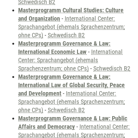
Schwedisch B2
Masterprogramm Cultural Studies: Culture
and Organization
-
International Center:
Sprachangebot (ehemals Sprachenzentrum;
ohne CPs)
-
Schwedisch B2
Masterprogramm Governance & Law:
International Economic Law
-
International
Center: Sprachangebot (ehemals
Sprachenzentrum; ohne CPs)
-
Schwedisch B2
Masterprogramm Governance & Law:
International Law of Global Security, Peace
and Development
-
International Center:
Sprachangebot (ehemals Sprachenzentrum;
ohne CPs)
-
Schwedisch B2
Masterprogramm Governance & Law: Public
Affairs and Democracy
-
International Center:
Sprachangebot (ehemals Sprachenzentrum;