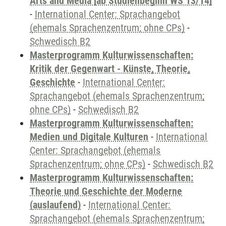
Arts and Media [ab Studienbeginn WS 13/14]
-
International Center: Sprachangebot
(ehemals Sprachenzentrum; ohne CPs)
-
Schwedisch B2
Masterprogramm Kulturwissenschaften:
Kritik der Gegenwart - Künste, Theorie,
Geschichte
-
International Center:
Sprachangebot (ehemals Sprachenzentrum;
ohne CPs)
-
Schwedisch B2
Masterprogramm Kulturwissenschaften:
Medien und Digitale Kulturen
-
International
Center: Sprachangebot (ehemals
Sprachenzentrum; ohne CPs)
-
Schwedisch B2
Masterprogramm Kulturwissenschaften:
Theorie und Geschichte der Moderne
(auslaufend)
-
International Center:
Sprachangebot (ehemals Sprachenzentrum;