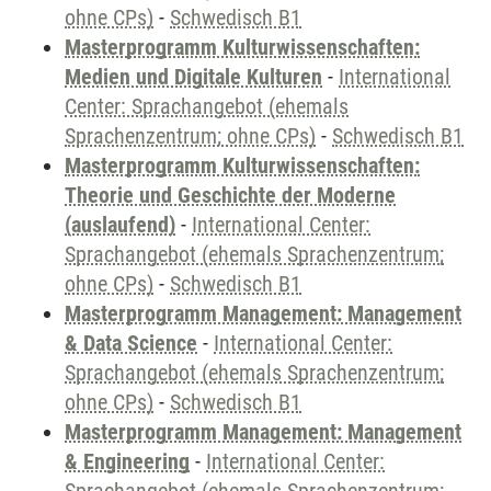
ohne CPs)
-
Schwedisch B1
Masterprogramm Kulturwissenschaften:
Medien und Digitale Kulturen
-
International
Center: Sprachangebot (ehemals
Sprachenzentrum; ohne CPs)
-
Schwedisch B1
Masterprogramm Kulturwissenschaften:
Theorie und Geschichte der Moderne
(auslaufend)
-
International Center:
Sprachangebot (ehemals Sprachenzentrum;
ohne CPs)
-
Schwedisch B1
Masterprogramm Management: Management
& Data Science
-
International Center:
Sprachangebot (ehemals Sprachenzentrum;
ohne CPs)
-
Schwedisch B1
Masterprogramm Management: Management
& Engineering
-
International Center: