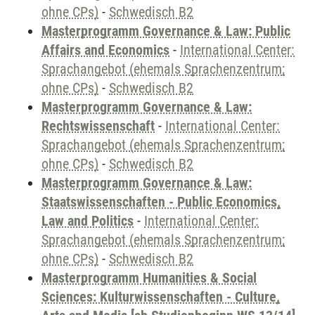
ohne CPs)
-
Schwedisch B2
Masterprogramm Governance & Law: Public
Affairs and Economics
-
International Center:
Sprachangebot (ehemals Sprachenzentrum;
ohne CPs)
-
Schwedisch B2
Masterprogramm Governance & Law:
Rechtswissenschaft
-
International Center:
Sprachangebot (ehemals Sprachenzentrum;
ohne CPs)
-
Schwedisch B2
Masterprogramm Governance & Law:
Staatswissenschaften - Public Economics,
Law and Politics
-
International Center:
Sprachangebot (ehemals Sprachenzentrum;
ohne CPs)
-
Schwedisch B2
Masterprogramm Humanities & Social
Sciences: Kulturwissenschaften - Culture,